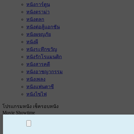
หนังการ์ตูน
หนังดราม่า
หนังตลก
หนังต่อสู้แอกชัน
หนังผจญภัย
หนังผี
หนังระทึกขวัญ
หนังรักโรแมนติก
หนังสารคดี
หนังอาชญากรรม
หนังเพลง
หนังแฟนตาซี
หนังไซไฟ
โปรแกรมหนัง เช็ครอบหนัง
Movie Showtime