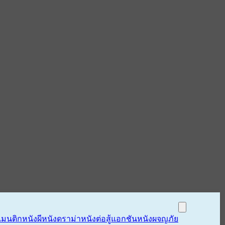
แมนติก
หนังผี
หนังดราม่า
หนังต่อสู้แอกชัน
หนังผจญภัย