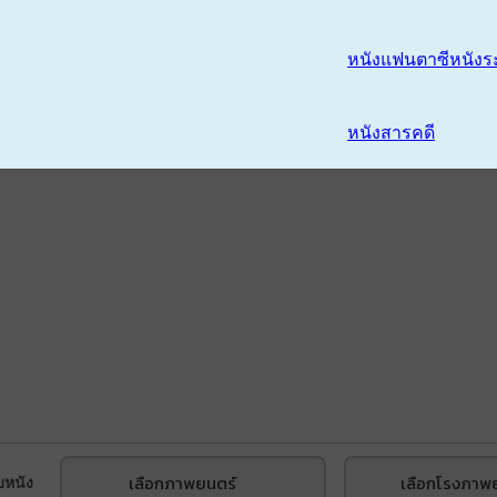
หนังแฟนตาซี
หนังร
หนังสารคดี
เลือกภาพยนตร์
เลือกโรงภาพ
บหนัง