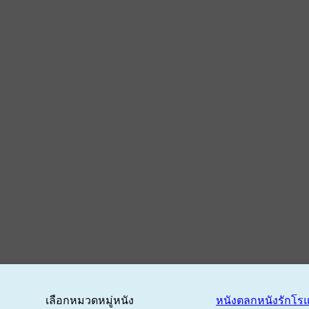
เลือกหมวดหมู่หนัง
หนังตลก
หนังรักโร