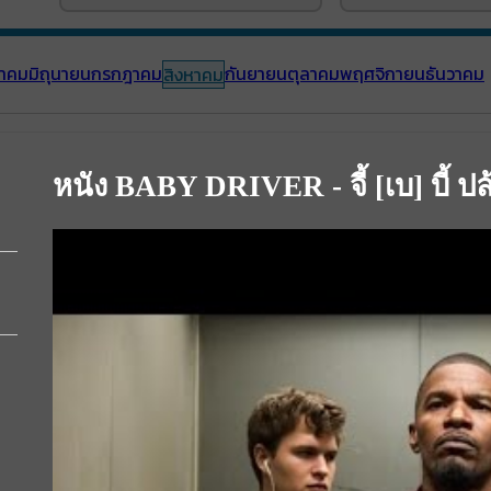
าคม
มิถุนายน
กรกฎาคม
กันยายน
ตุลาคม
พฤศจิกายน
ธันวาคม
สิงหาคม
หนัง BABY DRIVER - จี้ [เบ] บี้ ปล