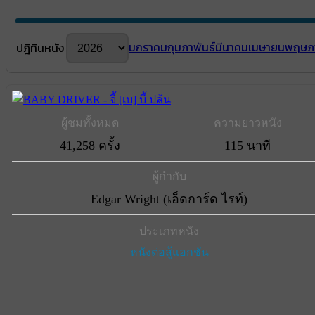
มกราคม
กุมภาพันธ์
มีนาคม
เมษายน
พฤษภ
ปฎิทินหนัง
ผู้ชมทั้งหมด
ความยาวหนัง
41,258 ครั้ง
115 นาที
ผู้กำกับ
Edgar Wright (เอ็ดการ์ด ไรท์)
ประเภทหนัง
หนังต่อสู้แอกชัน