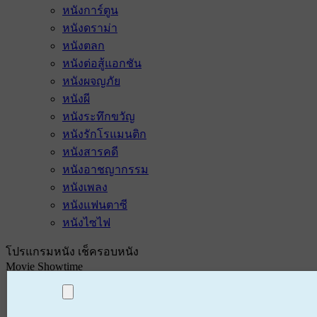
หนังการ์ตูน
หนังดราม่า
หนังตลก
หนังต่อสู้แอกชัน
หนังผจญภัย
หนังผี
หนังระทึกขวัญ
หนังรักโรแมนติก
หนังสารคดี
หนังอาชญากรรม
หนังเพลง
หนังแฟนตาซี
หนังไซไฟ
โปรแกรมหนัง เช็ครอบหนัง
Movie Showtime