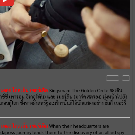
 เดอะ โกลเด้น เซอร์เคิล
Kingsman: The Golden Circle จะเดิน
ซ์ซี่ (ทารอน อีเกอร์ตัน) และ เมอร์ลิน (มาร์ค สตรอง) มุ่งหน้าไปยัง
กู้โลก ซึ่งทางฝั่งสหรัฐอเมริกานั้นก็ได้นักแสดงอย่าง ฮัลลี่ เบอร์รี่
 เดอะ โกลเด้น เซอร์เคิล
When their headquarters are
aposs journey leads them to the discovery of an allied spy