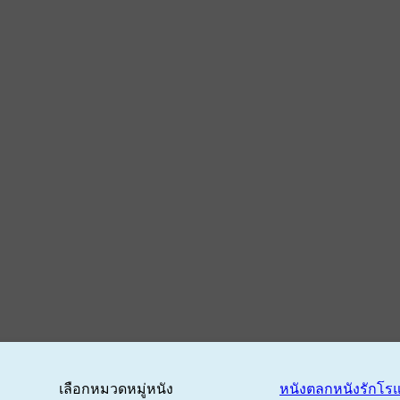
เลือกหมวดหมู่หนัง
หนังตลก
หนังรักโร