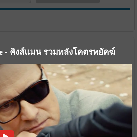
e - คิงส์แมน รวมพลังโคตรพยัคฆ์