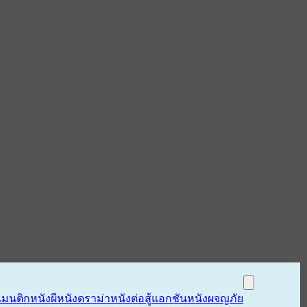
แมนติก
หนังผี
หนังดราม่า
หนังต่อสู้แอกชัน
หนังผจญภัย