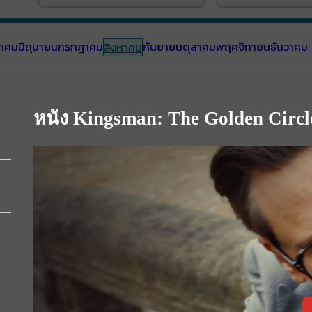
าคม
มิถุนายน
กรกฎาคม
กันยายน
ตุลาคม
พฤศจิกายน
ธันวาคม
สิงหาคม
หนัง Kingsman: The Golden Circl