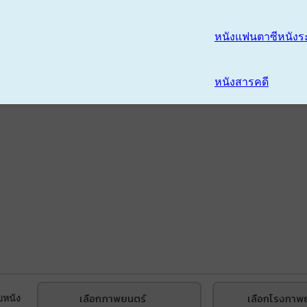
หนังแฟนตาซี
หนังร
หนังสารคดี
เลือกภาพยนตร์
เลือกโรงภาพ
บหนัง