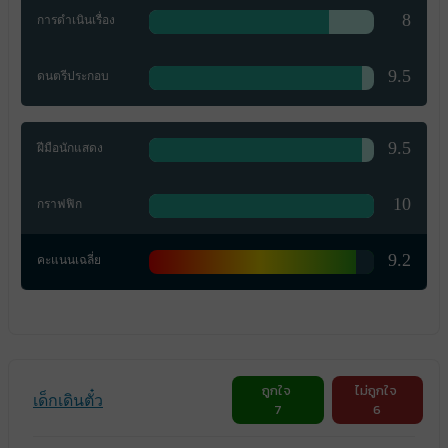
8
การดำเนินเรื่อง
9.5
ดนตรีประกอบ
9.5
ฝีมือนักแสดง
10
กราฟฟิก
9.2
คะแนนเฉลี่ย
ถูกใจ
ไม่ถูกใจ
เด็กเดินตั๋ว
7
6