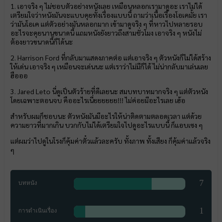
1. เอาจริง ๆ ไม่ชอบตัวอย่างหนังเลย เหมือนหลอกเรามาดูอะ เราไม่ได้
เตรียมใจว่าหนังมันจะแบบคุยทั้งเรื่องแบบนี้ ถามว่าเนื้อเรื่องโอเคมั้ย เรา
ว่ามันโอเค แต่ตัวอย่างมันหลอกมาก เข้ามาดูจริง ๆ ที่หาวไปหลายรอบ
อะไรจะคุยนานขนาดนี้ แถมหนังยังยาวถึงสามชั่วโมง เอาจริง ๆ หนังไม่
ต้องยาวขนาดนี้ก็ได้นะ
2. Harrison Ford ที่กลับมาแสดงภาคต่อ แต่เอาจริง ๆ ตัวหนังก็ไม่ได้สร้าง
ให้เด่น เอาจริง ๆ เหมือนจะเด่นนะ แต่เราว่าไม่มีก็ได้ ไม่น่ากลับมาเล่นเลย
ฮือออ
3. Jared Leto นี่ดูเป็นตัวร้ายที่ดีเลยนะ สมบทบาทมากจริง ๆ แต่ตัวหนัง
โดยเฉพาะตอนจบ คืออะไรเนี่ยยยยยย!!! ไม่ค่อยมีอะไรเลย เฮ้อ
สำหรับผมก็ชอบนะ ตัวหนังมันมีอะไรให้น่าติดตามตลอดเวลา แต่ด้วย
ความยาวที่มากเกิน บวกกับไม่ได้เตรียมใจไปดูอะไรแบบนี้ ก็แอบเซง ๆ
แต่ผมว่าไปดูในโรงก็คุ้มค่าตั๋วแล้วละครับ ทั้งภาพ ทั้งเสียง ก็คุ้มค่าแล้วจริง
ๆ
7
บทหนัง
1
การดำเนินเรื่อง