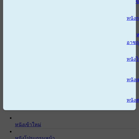
ข
หนังก
ห
อาช
หนัง
หนังเ
หนังส
หนังเข้าใหม่
หนังโปรแกรมหน้า