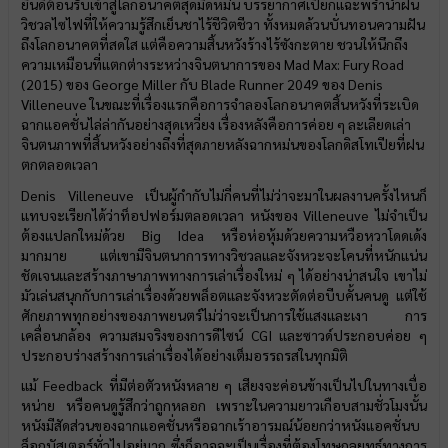
ยินดีต้อนรับเข้าสู่โลกอนาคตสุดมืดหม่น บรรยากาศเปียกแฉะพรำน้ำฝน
วิชวลไซไฟที่ให้ความรู้สึกเย็นชาไร้ชีวิตชีวา ทั้งหมดล้วนบั่นทอนความฝัน
ถึงโลกอนาคตที่สดใส แต่คือความสิ้นหวังร้างไร้ซังกะตาย ชวนให้นึกถึง
ความเหมือนที่แตกต่างระหว่างจินตนาการของ
Mad Max: Fury Road
(2015) ของ George Miller กับ Blade Runner 2049 ของ Denis
Villeneuve ในขณะที่เรื่องแรกคือการจำลองโลกอนาคตสิ้นหวังที่ระเบิด
ฉากแอคชั่นไล่ล่ากันอย่างสุดเหวี่ยง เรื่องหลังคือการค่อย ๆ ละเลียดเล่า
จินตนภาพที่สิ้นหวังอย่างถึงที่สุดภายหลังฉากหม่นของโลกดิสโทเปียที่ฝน
ตกตลอดเวลา
Denis Villeneuve เป็นผู้กำกับไม่กี่คนที่ไม่ว่าจะมาในผลงานครั้งไหนก็
แทบจะเรียกได้ว่าท็อปฟอร์มตลอดเวลา หนังของ Villeneuve ไม่จำเป็น
ต้องแปลกใหม่ด้วย Big Idea หรือห่อหุ้มด้วยความหวือหวาโดดเด้ง
มากมาย แต่เขามีจินตนาการทางวิชวลและจังหวะจะโคนที่หนักแน่น
ชัดเจนและสร้างภาษาภาพทางการเล่าเรื่องใหม่ ๆ ได้อย่างน่าสนใจ เขาไม่
มัวเล่นสนุกกับการเล่าเรื่องด้วยพล็อตและจังหวะตัดต่อบีบคั้นคนดู แต่ใช้
ศักยภาพทุกอย่างของภาพยนตร์ไม่ว่าจะเป็นการใช้แสงและเงา การ
เคลื่อนกล้อง ความสมจริงของการดีไซน์ CGI และซาวด์ประกอบค่อย ๆ
ประกอบร่างสร้างการเล่าเรื่องได้อย่างเต็มอรรถรสในทุกมิติ
แม้ Feedback ที่มีต่อตัวหนังหลาย ๆ เสียงจะค่อนข้างเป็นไปในทางเบื่อ
หน่าย หรือคนดูรู้สึกว่าถูกหลอก เพราะในความยาวเกือบสามชั่วโมงนั้น
หนังมีสัดส่วนของฉากแอคชั่นหรือฉากเร้าอารมณ์น้อยกว่าหนังแอคชั่นบ
ล็อกบัสเตอร์ทั่วไปอยู่มาก ซึ่งก็อาจจะเป็นเรื่องที่ต้องโทษกลยุทธ์ทางการ