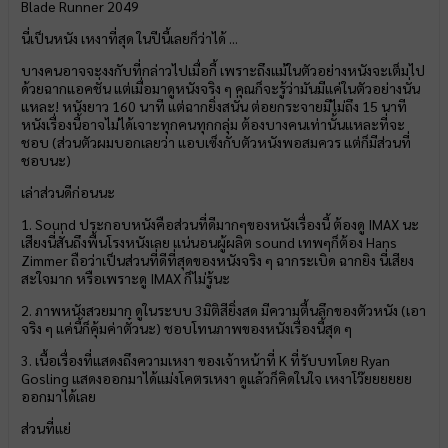
Blade Runner 2049
นี่เป็นหนัง เหงาที่สุด ในปีนี้เลยก็ว่าได้ ...
บางคนอาจจะงงกับที่กล่าวไปเมื่อกี้ เพราะถึงแม้ในตัวอย่างหนังจะเต็มไป
ด้วยฉากแอคชั่น แต่เมื่อมาดูหนังจริง ๆ คุณก็จะรู้ว่ามันมีแค่ในตัวอย่างนั่น
แหละ! หนังยาว 160 นาที แต่ฉากยิ่งสนั่น ต่อยกระจายมีไม่ถึง 15 นาที
หนังเรื่องนี้อาจไม่ได้เจาะทุกคนทุกกลุ่ม ต้องบางคนเท่านั้นแหละที่จะ
ชอบ (ส่วนตัวผมบอกเลยว่า แอบเซ็งกับตัวหนังพอสมควร แต่ก็มีส่วนที่
ชอบนะ)
เล่าส่วนดีก่อนนะ
1. Sound ประกอบหนังคือส่วนที่ดีมากๆของหนังเรื่องนี้ ต้องดู IMAX นะ
เสียงนี่สั่นถึงพื้นโรงหนังเลย แน่นอนผู้ผลิต sound เทพๆก็ต้อง Hans
Zimmer ถือว่าเป็นส่วนที่ดีที่สุดของหนังจริง ๆ ฉากระเบิด ฉากยิง นี่เสียง
สะใจมาก หรือเพราะดู IMAX ก็ไม่รู้นะ
2. ภาพหนังสวยมาก ดูในระบบ 3มิติสียิ่งสด มีความตื้นลึกของตัวหนัง (เอา
จริง ๆ แค่นี้ก็คุ้มค่าตั๋วนะ) ชอบโทนภาพของหนังเรื่องนี้สุด ๆ
3. เนื้อเรื่องที่แสดงถึงความเหงา ของเจ้าหน้าที่ K ที่รับบทโดย Ryan
Gosling แสดงออกมาได้แม่งโคตรเหงา ดูแล้วก็คิดในใจ เหงาโว๊ยยยยยย
ออกมาได้เลย
ส่วนที่แย่