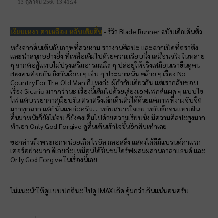
13 ตุลาคม 2560 13:41:24
เงียบเหงา ตาเหลือง หลับเต็มตื่น
- รีวิว Blade Runner ฉบับเด็กเดินตั๋ว
หลังจากตื่นเต้นกับภาพที่สวยงาม ราวงานศิลปะ และฉากเปิดที่ตราตึง
และน่าสนุกอย่างยิ่ง ที่เหลือเต็มไปด้วยความเรียบนิ่ง เสมือนจริง ในหลาย
ๆ ฉากต่อสู้แทบไม่ปรุงเสริมอารมณ์ใด ๆ ปล่อยให้จริงเสมือนเรายืนดูคน
สองคนต่อยกัน ยิงกันเงียบ ๆ เจ็บ ๆ ประมาณนั้น คล้าย ๆ เรื่อง No
Country For The Old Man ก็แหงล่ะ ผู้กำกับเดียวกัน แต่เรากลับชอบ
เรื่อง Sicario มากกว่านะ เรื่องนี้เต็มไปด้วยเสียงเอฟเฟกต์แผด ๆ แบบไซ
ไฟ แต่บรรยากาศเงียบงัน ตราตรึงเด็กเดินตั๋วได้ด้วยแค่ภาพที่งามจับจิต
มากทุกฉาก แต่ก็นั่นแหล่ะครับ.... หลับสบายใจเลย หลับลึกจนแทบฝัน
ตื่นมาหนังก็ยังไม่จบ ก็ยังคงเต็มไปด้วยความเรียบนิ่ง มีความศิลปะสูงมาก
ทำเอา Only God Forgive ดูตื่นเต้นเร้าใจขึ้นอีกสิบเท่าเลย
ขอกล่าวถึงพระเอกหน่อยเถิด ไรอัล กลอสลิ่ง แสดงได้ดีมีแบรนด์คาแรก
เตอร์อย่างมาก ดีเลยล่ะ เหมือนได้ชื่นชมไดร์ฟผสมผสานลาลาแลนด์ และ
Only God Forgive ในเรื่องนี้เลย
ไม่แนะนำให้ดูแบบปกตินะ ไปดู IMAX เถิด คุ้มกว่าเกินแน่นอนครับ