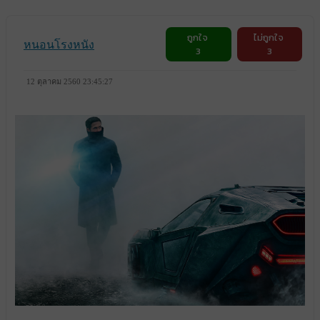
ถูกใจ
ไม่ถูกใจ
หนอนโรงหนัง
3
3
12 ตุลาคม 2560 23:45:27