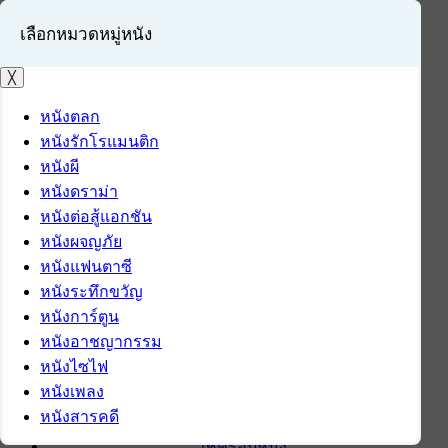
เลือกหมวดหมู่หนัง
╳
หนังตลก
หนังรักโรแมนติก
เข้าสู่ระบบ
หนังผี
สมัครสมาชิก
หนังดราม่า
หนังต่อสู้แอกชัน
หน้าแรก
หนังผจญภัย
ดาวน์โหลด
หนังแฟนตาซี
ดาวน์โหลดซอฟต์แวร์
หนังระทึกขวัญ
ซอฟต์แวร์
หนังการ์ตูน
แอปพลิเคชันบนมือถือ
หนังอาชญากรรม
ข่าวไอที
หนังไซไฟ
รีวิว
หนังเพลง
ทิปส์ไอที
หนังสารคดี
สินค้าไอที
เช็ครอบหนัง