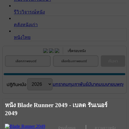
รีวิววิจารณ์หนัง
คลังหนังเก่า
หนังไทย
เช็ครอบหนัง
ค้นหา
เลือกภาพยนตร์
เลือกโรงภาพยนตร์
มกราคม
กุมภาพันธ์
มีนาคม
เมษายน
พฤษภ
ปฎิทินหนัง
หนัง Blade Runner 2049 - เบลด รันเนอร์
2049
ผู้ชมทั้งหมด
ความยาวหนัง