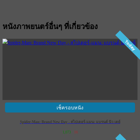
หนังภาพยนตร์อื่นๆ ที่เกี่ยวข้อง
Today
เช็ครอบหนัง
Spider-Man: Brand New Day - สไปเดอร์-แมน: แบรนด์ นิว เดย์
1,073
16
เข้าฉาย 29 กรกฎาคม 2569