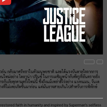
 เวย์น กลับมาศรัทธาในตัวมนุษยชาติ และได้แรงบันดาลใจจากการ
หม่อย่าง ไดอาน่า ปรินซ์ ในการเผชิญหน้ากับศัตรูที่อันตรายยิ่ง
ับภัยคุกคามครั้งใหม่นี้ ซึ่งถึงแม้เหล่าฮีโร่อย่าง แบทแมน, วันเด
ที่ไม่เคยเกิดขึ้นมาก่อน แต่มันอาจสายเกินไปสำหรับการพิทักษ์
restored faith in humanity and inspired by Superman's selfless