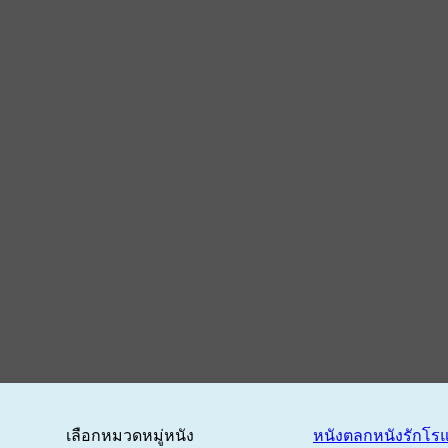
เลือกหมวดหมู่หนัง
หนังตลก
หนังรักโร