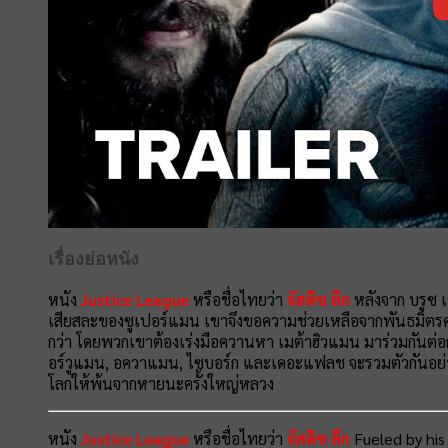
เรื่องย่อหนัง
หนัง
Justice League
หรือชื่อไทยว่า
จัสติซ ลีก
หลังจาก บรูซ
เสียสละของซูเปอร์แมน เขาจึงขอความช่วยเหลือจากพันธมิตรคนใ
กว่า โดยพวกเขาต้องเร่งมือควานหา เมต้าฮิวแมน มาร่วมกันต่อกรก
อร์วูแมน, อควาแมน, ไซบอร์ก และเดอะแฟลช จะรวมตัวกันอย่าง
โลกให้พ้นจากหายนะครั้งใหญ่หลวง
หนัง
Justice League
หรือชื่อไทยว่า
จัสติซ ลีก
Fueled by his 