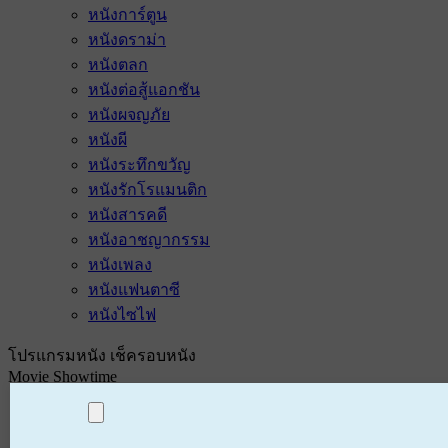
หนังการ์ตูน
หนังดราม่า
หนังตลก
หนังต่อสู้แอกชัน
หนังผจญภัย
หนังผี
หนังระทึกขวัญ
หนังรักโรแมนติก
หนังสารคดี
หนังอาชญากรรม
หนังเพลง
หนังแฟนตาซี
หนังไซไฟ
โปรแกรมหนัง เช็ครอบหนัง
Movie Showtime