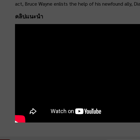
act, Bruce Wayne enlists the help of his newfound ally, D
คลิปแนะนำ