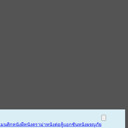
แมนติก
หนังผี
หนังดราม่า
หนังต่อสู้แอกชัน
หนังผจญภัย