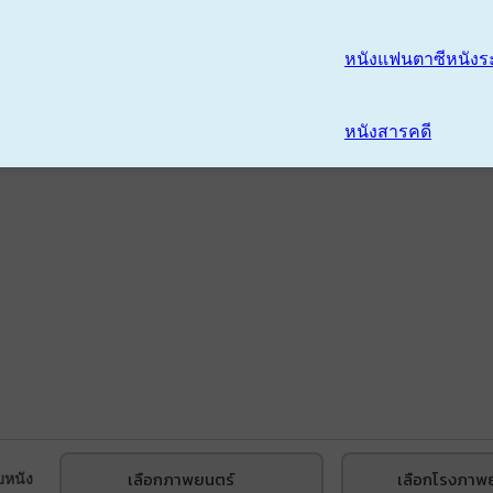
หนังแฟนตาซี
หนังร
หนังสารคดี
เลือกภาพยนตร์
เลือกโรงภาพ
บหนัง