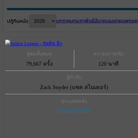
มกราคม
กุมภาพันธ์
มีนาคม
เมษายน
พฤษภ
ปฎิทินหนัง
ผู้ชมทั้งหมด
ความยาวหนัง
79,667 ครั้ง
120 นาที
ผู้กำกับ
Zack Snyder (แซค สไนเดอร์)
ประเภทหนัง
หนังต่อสู้แอกชัน