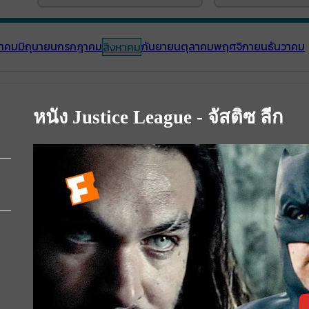
าคม
มิถุนายน
กรกฎาคม
กันยายน
ตุลาคม
พฤศจิกายน
ธันวาคม
สิงหาคม
หนัง Justice League - จัสติซ ลีก