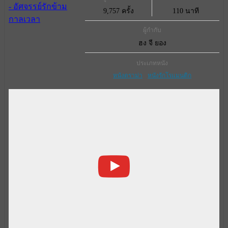
9,757 ครั้ง
110 นาที
ผู้กำกับ
ฮง จี ยอง
ประเภทหนัง
หนังดราม่า
หนังรักโรแมนติก