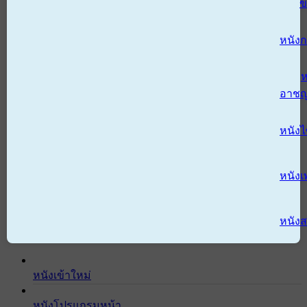
ข
หนังก
ห
อาช
หนัง
หนังเ
หนังส
หนังเข้าใหม่
หนังโปรแกรมหน้า