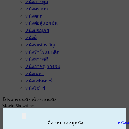
หนังการ์ตูน
หนังดราม่า
หนังตลก
หนังต่อสู้แอกชัน
หนังผจญภัย
หนังผี
หนังระทึกขวัญ
หนังรักโรแมนติก
หนังสารคดี
หนังอาชญากรรม
หนังเพลง
หนังแฟนตาซี
หนังไซไฟ
โปรแกรมหนัง เช็ครอบหนัง
Movie Showtime
เลือกหมวดหมู่หนัง
หนัง