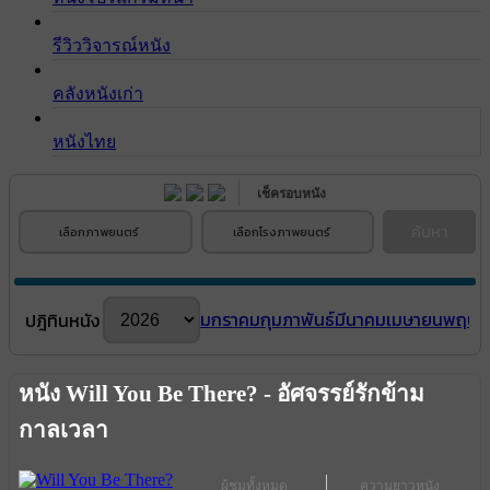
รีวิววิจารณ์หนัง
คลังหนังเก่า
หนังไทย
เช็ครอบหนัง
ค้นหา
เลือกภาพยนตร์
เลือกโรงภาพยนตร์
มกราคม
กุมภาพันธ์
มีนาคม
เมษายน
พฤษภ
ปฎิทินหนัง
หนัง Will You Be There? - อัศจรรย์รักข้าม
กาลเวลา
ผู้ชมทั้งหมด
ความยาวหนัง