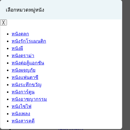
เลือกหมวดหมู่หนัง
╳
หนังตลก
หนังรักโรแมนติก
เข้าสู่ระบบ
หนังผี
สมัครสมาชิก
หนังดราม่า
หนังต่อสู้แอกชัน
หน้าแรก
หนังผจญภัย
ดาวน์โหลด
หนังแฟนตาซี
ดาวน์โหลดซอฟต์แวร์
หนังระทึกขวัญ
ซอฟต์แวร์
หนังการ์ตูน
แอปพลิเคชันบนมือถือ
หนังอาชญากรรม
ข่าวไอที
หนังไซไฟ
รีวิว
หนังเพลง
ทิปส์ไอที
หนังสารคดี
สินค้าไอที
เช็ครอบหนัง