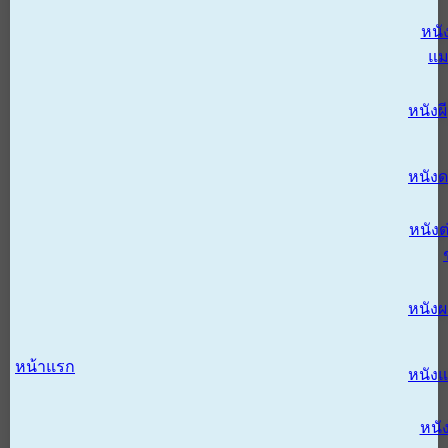
หนั
แม
หนังผี
หนังด
หนังต
หนัง
หน้าแรก
หนัง
หนั