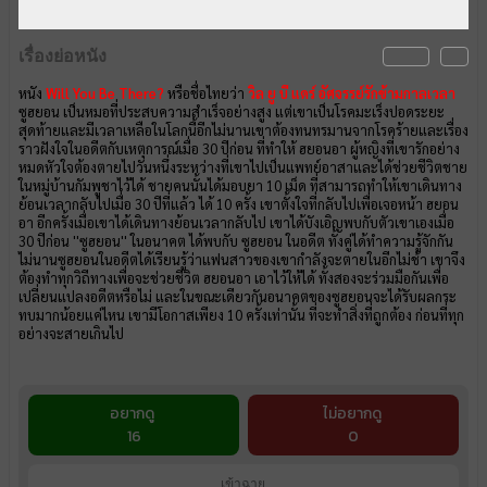
เรื่องย่อหนัง
หนัง
Will You Be There?
หรือชื่อไทยว่า
วิล ยู บี แดร์ อัศจรรย์รักข้ามกาลเวลา
ซูฮยอน เป็นหมอที่ประสบความสำเร็จอย่างสูง แต่เขาเป็นโรคมะเร็งปอดระยะ
สุดท้ายและมีเวลาเหลือในโลกนี้อีกไม่นานเขาต้องทนทรมานจากโรคร้ายและเรื่อง
ราวฝังใจในอดีตกับเหตุการณ์เมื่อ 30 ปีก่อน ที่ทำให้ ฮยอนอา ผู้หญิงที่เขารักอย่าง
หมดหัวใจต้องตายไปวันหนึ่งระหว่างที่เขาไปเป็นแพทย์อาสาและได้ช่วยชีวิตชาย
ในหมู่บ้านกัมพูชาไว้ได้ ชายคนนั้นได้มอบยา 10 เม็ด ที่สามารถทำให้เขาเดินทาง
ย้อนเวลากลับไปเมื่อ 30 ปีที่แล้ว ได้ 10 ครั้ง เขาตั้งใจที่กลับไปเพื่อเจอหน้า ฮยอน
อา อีกครั้งเมื่อเขาได้เดินทางย้อนเวลากลับไป เขาได้บังเอิญพบกับตัวเขาเองเมื่อ
30 ปีก่อน ''ซูฮยอน'' ในอนาคต ได้พบกับ ซูฮยอน ในอดีต ทั้งคู่ได้ทำความรู้จักกัน
ไม่นานซูฮยอนในอดีตได้เรียนรู้ว่าแฟนสาวของเขากำลังจะตายในอีกไม่ช้า เขาจึง
ต้องทำทุกวิถีทางเพื่อจะช่วยชีวิต ฮยอนอา เอาไว้ให้ได้ ทั้งสองจะร่วมมือกันเพื่อ
เปลี่ยนแปลงอดีตหรือไม่ และในขณะเดียวกันอนาคตของซูฮยอนจะได้รับผลกระ
ทบมากน้อยแค่ไหน เขามีโอกาสเพียง 10 ครั้งเท่านั้น ที่จะทำสิ่งที่ถูกต้อง ก่อนที่ทุก
อย่างจะสายเกินไป
อยากดู
ไม่อยากดู
16
0
เข้าฉาย