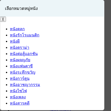
เลือกหมวดหมู่หนัง
╳
หนังตลก
หนังรักโรแมนติก
เข้าสู่ระบบ
หนังผี
สมัครสมาชิก
หนังดราม่า
หนังต่อสู้แอกชัน
หน้าแรก
หนังผจญภัย
ดาวน์โหลด
หนังแฟนตาซี
ดาวน์โหลดซอฟต์แวร์
หนังระทึกขวัญ
ซอฟต์แวร์
หนังการ์ตูน
แอปพลิเคชันบนมือถือ
หนังอาชญากรรม
ข่าวไอที
หนังไซไฟ
รีวิว
หนังเพลง
ทิปส์ไอที
หนังสารคดี
สินค้าไอที
เช็ครอบหนัง