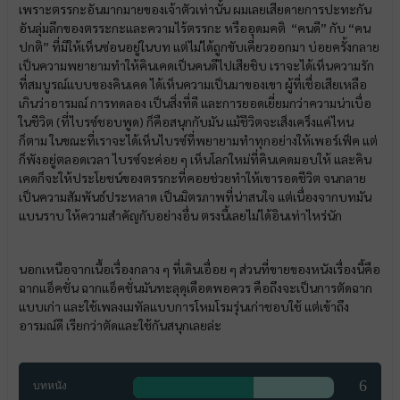
เพราะตรรกะอันมากมายของเจ้าตัวเท่านั้น ผมเลยเสียดายการปะทะกัน
อันลุ่มลึกของตรระกะและความไร้ตรรกะ หรืออุดมคติ
“คนดี” กับ “คน
ปกติ” ที่มีให้เห็นซ่อนอยู่ในบท แต่ไม่ได้ถูกขับเคี่ยวออกมา บ่อยครั้งกลาย
เป็นความพยายามทำให้คินเคดเป็นคนดีไปเสียชิบ เราจะได้เห็นความรัก
ที่สมบูรณ์แบบของคินเคด ได้เห็นความเป็นมาของเขา ผู้ที่เชื่อเสียเหลือ
เกินว่าอารมณ์ การทดลอง เป็นสิ่งที่ดี และการยอดเยี่ยมกว่าความน่าเบื่อ
ในชีวิต (ที่ไบรซ์ชอบพูด) ก็คือสนุกกับมัน แม้ชีวิตจะเส็งเคร็งแค่ไหน
ก็ตาม ในขณะที่เราจะได้เห็นไบรซ์ที่พยายามทำทุกอย่างให้เพอร์เฟ็ค แต่
ก็พังอยู่ตลอดเวลา ไบรซ์จะค่อย ๆ เห็นโลกใหม่ที่คินเคดมอบให้ และคิน
เคดก็จะให้ประโยชน์ของตรรกะที่คอยช่วยทำให้เขารอดชีวิต จนกลาย
เป็นความสัมพันธ์ประหลาด เป็นมิตรภาพที่น่าสนใจ แต่เนื่องจากบทมัน
แบนราบ ให้ความสำคัญกับอย่างอื่น ตรงนี้เลยไม่ได้อินเท่าไหร่นัก
นอกเหนือจากเนื้อเรื่องกลาง ๆ ที่เดินเอื่อย ๆ ส่วนที่ขายของหนังเรื่องนี้คือ
ฉากแอ็คชั่น ฉากแอ็คชั่นมันทะลุดุเดือดพอควร คือถึงจะเป็นการตัดฉาก
แบบเก่า และใช้เพลงเมทัลแบบการโหมโรมรุ่นเก่าชอบใช้ แต่เข้าถึง
อารมณ์ดี เรียกว่าตัดและใช้กันสนุกเลยล่ะ
6
บทหนัง