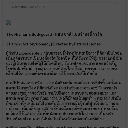
25 สิงหาคม 2560 12:20:25
The Hitman's Bodyguard - แสบ ซ่าส์ แบบว่าบอดี้การ์ด
118 min | Action/Comedy | Directed by Patrick Hughes
ผู้กำกับ Expandeble 3 กลับมารอบนี้ทำหนังน่าสนใจกว่าที่คิด หยิบไรอัน
เรโนลด์มารับบทเป็นบอดี้การ์ดมืออาชีพ ที่ได้รับงานให้คุ้มครองนักฆ่ามือ
ฉมังที่เป็นพยานสำคัญให้กับคดีใหญ่ รับบทโดย แซมมวล แอล แจ็คสัน
โดยทั้งสองต้องฝ่ากระสุนจากคนที่ตามไล่ล่าไล่ฆ่าพยานปากเอกรายนี้
เพื่อไม่ให้สามารถเดินทางมาถึงศาลได้ ความมันส์จึงบังเกิด
ก่อนไปชมผมคาดหวังมากว่าหนังมันจะต้องตลกในเบอร์ที่ขำขี้แตกขี้แตน
แต่พอได้มาดูจริง ๆ ก็ผิดหวังนิดหน่อย ในช่วงแรกอาจจะขำในความน่า
ตายและพูดมากของไรอัน รวมไปถึงความหยาบคายของแซมมวล แอล
แต่หลังจากนั้นมุกที่ถาโถมมาส่วนใหญ่ก็มักจะเป็นมุกซ้ำ ๆ พอเล่นถี่เข้ามัน
ก็ค่อนข้างจืดเหมือนกันในระดับนึง ภาพรวมมันจึงไม่ใช่หนังที่ฮามากมาย
อะไรอย่างที่ผมคิดเลย แต่ก็ยังดีที่มันมีฉากแอ็คชั่นมาเรื่อย ๆ ก็พอกล้อม
แกล้มไปได้ แต่ท้ายเรื่องนี่หนังยกระดับจากหนังไล่ล่ากลายเป็น หนัง
วินาศสันตะโร เล่นใหญ่เล่นโตกันเป็นหนังไมเคิลเบย์เลยทีเดียว
แต่ที่ตลกมากคือ แม้ว่าสองนักแสดงนำจะพยายามประโคมมุกตลกใส่เรา