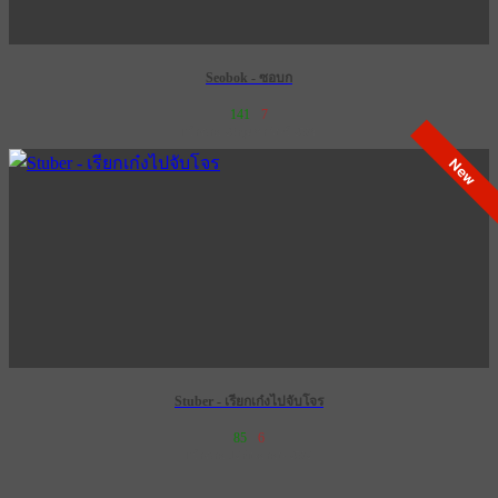
Seobok - ซอบก
141
7
เข้าฉาย 28 กุมภาพันธ์ 2574
New
Stuber - เรียกเก๋งไปจับโจร
85
6
เข้าฉาย 12 กันยายน 2572