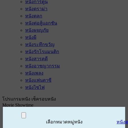
หนังการ์ตูน
หนังดราม่า
หนังตลก
หนังต่อสู้แอกชัน
หนังผจญภัย
หนังผี
หนังระทึกขวัญ
หนังรักโรแมนติก
หนังสารคดี
หนังอาชญากรรม
หนังเพลง
หนังแฟนตาซี
หนังไซไฟ
โปรแกรมหนัง เช็ครอบหนัง
Movie Showtime
เลือกหมวดหมู่หนัง
หนัง