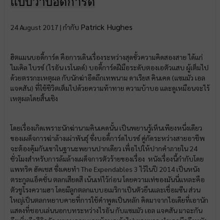
แบบว่าบอดี้การ์ด
Patrick Hughes
24 August 2017 |
กำกับ
ฮิตแมนบอดี้การ์ด คือการเดินเรื่องระหว่างสุดขั้วความคิดสองสาย ได้แก่
ไมเคิล ไบรซ์ (ไรอัน เรโนลด์) บอดี้การ์ดฝีมือระดับตองเอตัวแสบ ผู้เต็มไป
ด้วยตรรกะเหตุผล กับนักฆ่าอึดถึกเทพนาม ดาเรียส คินเคด (แซมมัว เอล
แจคสัน) ที่ใช้ชีวิตเต็มไปด้วยความท้าทาย ความบ้าบอ และดูเหมือนจะไร้
เหตุผลโดยสิ้นเชิง
โดยเรื่องเกิดเพราะนักฆ่านามคินเคดนั้น เป็นพยานรู้เห็นเพียงหนึ่งเดียว
ของเผด็จการฆ่าล้างเผ่าพันธ์ุ ซึ่งบอดี้การ์ดไบรซ์ คู่กัดระหว่างสายอาชีพ
จะต้องคุ้มกันเขาในฐานะพยานปากเดียว เพื่อไปให้ปากคำภายใน
24
ชั่วโมงสำหรับการล้มล้างเผด็จการตัวร้ายของเรื่อง หนังเรื่องนี้กำกับโดย
แพทริค ฮัคเชส ซึ่งเคยทำ The Expendables 3 ไว้ในปี 2014 เป็นหนัง
ตระกูลแอ็คชั่น ตลกเสียดสี เน้นเท่ไว้ก่อน โดยความเท่ของมันนี่แหละคือ
ตัวชูโรงความฮา โดยมีลูกตลกแบบอเมริกาเป็นตัวยืนและเชื่อมซีน ส่วน
ใหญ่เป็นตลกหยาบคายที่การใช้คำพูดเป็นหลัก คิดมาจากไอเดียที่เอานัก
แสดงที่ชอบเล่นนอกบทระหว่างไรอัน กับแซมมัว เอล แจคสัน มาฉะกัน