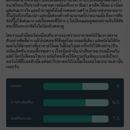
ขนาดไหน ก็ไม่อาจต้านทานการขโมยซีนจาก ซัลม่า ฮาเย็ค ได้เลย มาน้อย
แต่เด่นมากจริง และถ้ามาพูดถึงในด้านของงานสร้าง มีหลายต่อหลายฉาก
ที่ไม่รู้จงใจหรือเปล่า แต่หนังค่อนข้างทำมาเกรดบีประมาณนึง คือการตัด
ต่อก็ไม่ได้เด่นมาก แต่เรื่องของซีจีต่าง ๆ ไม่เนียนและดูตลกอย่างเห็นได้ชัด
ตรงนี้ก็แอบน่าขัดใจไม่น้อยในตอนดู
โดยรวมแล้วผิดหวังเหมือนกัน อาจจะเพราะเราคาดหวังไว้มาก เพราะ
ตัวอย่างตัดดีมาก แล้วโปสเตอร์ก็ดึงดูดใจมากเลยทีเดียว แต่หนังไม่ได้กัด
และไม่ได้ฮาอย่างที่เราคาดไว้เลย ไม่มีอะไรอย่างที่หวังไว้สักอย่าง เป็น
หนังแอ็คชั่น คอเมดี้ธรรมดา ๆ เรื่องนึงเท่านั้น น่าเสียดายมากเหมือนกัน
แต่ถ้าใครไม่คิดอะไรมาก หนังก็พอที่จะให้ความบันเทิงแบบหนังป๊อป
คอร์นได้ดีในระดับนึง แค่อย่าไปคาดหวังในเนื้อเรื่องอะไรมากมายเท่านั้น
เองครับ
6
บทหนัง
6.5
การดำเนินเรื่อง
7.5
ดนตรีประกอบ