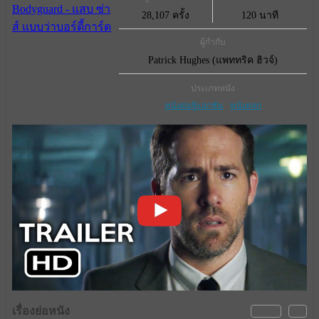
28,107 ครั้ง
120 นาที
ผู้กำกับ
Patrick Hughes (แพททริค ฮิวจ์)
ประเภทหนัง
หนังต่อสู้แอกชัน
หนังตลก
เรื่องย่อหนัง