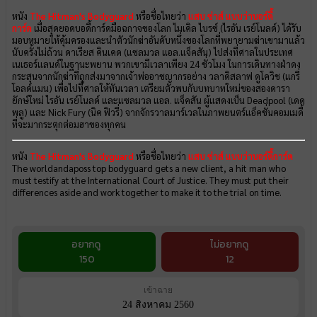
หนัง
The Hitman's Bodyguard
หรือชื่อไทยว่า
แสบ ซ่าส์ แบบว่าบอร์ดี้
การ์ด
เมื่อสุดยอดบอดี้การ์ดมือฉกาจของโลก ไมเคิล ไบรซ์ (ไรอัน เรย์โนลด์) ได้รับ
มอบหมายให้คุ้มครองและนำตัวนักฆ่าอันดับหนึ่งของโลกที่พยายามฆ่าเขามาแล้ว
นับครั้งไม่ถ้วน ดาเรียส คินเคด (แซลมวล แอล.แจ็คสัน) ไปส่งที่ศาลในประเทศ
เนเธอร์แลนด์ในฐานะพยาน พวกเขามีเวลาเพียง 24 ชั่วโมง ในการเดินทางฝ่าดง
กระสุนจากนักฆ่าที่ถูกส่งมาจากเจ้าพ่ออาชญากรอย่าง วลาดิสลาฟ ดูโควิช (แกรี่
โอลด์แมน) เพื่อไปที่ศาลให้ทันเวลา เตรียมตัวพบกับบทบาทใหม่ของสองดารา
ยักษ์ใหม่ ไรอัน เรย์โนลด์ และแซลมวล แอล. แจ็คสัน ผู้แสดงเป็น Deadpool (เดด
พลู) และ Nick Fury (นิค ฟิวรี่) จากจักรวาลมาร์เวลในภาพยนตร์แอ็คชั่นคอมเมดี้
ที่จะมากระตุกต่อมฮาของทุกคน
หนัง
The Hitman's Bodyguard
หรือชื่อไทยว่า
แสบ ซ่าส์ แบบว่าบอร์ดี้การ์ด
The worldandaposs top bodyguard gets a new client, a hit man who
must testify at the International Court of Justice. They must put their
differences aside and work together to make it to the trial on time.
อยากดู
ไม่อยากดู
150
12
เข้าฉาย
24 สิงหาคม 2560