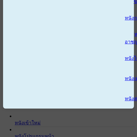
ข
หนังก
ห
อาช
หนัง
หนังเ
หนังส
หนังเข้าใหม่
หนังโปรแกรมหน้า