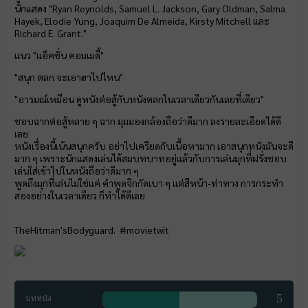
นักแสดง "Ryan Reynolds, Samuel L. Jackson, Gary Oldman, Salma
Hayek, Elodie Yung, Joaquim De Almeida, Kirsty Mitchell และ
Richard E. Grant."
แนว "แอ็คชั่น คอมเมดี้"
"สนุก ตลก จะเอาฮาไปไหน"
"อารมณ์เหมือน ดูหนังต่อสู้กับหนังตลกในเวลาเดียวกันเลยที่เดียว"
ชอบฉากต่อสู้หลาย ๆ ฉาก มุมมองกล้องถือว่าดีมาก ลงรายละเอียดได้ดี
เลย
หนังเรื่องนี้เน้นสนุกครับ อย่าไปเครียดกับเนื้อหามาก เอาสนุกหนังมันจะดี
มาก ๆ เพราะนักแสดงเล่นได้สมบทบาทอยู่แล้วกับการเล่นมุกที่ฝรั่งชอบ
เล่นใส่เข้าไปในหนังถือว่าดีมาก ๆ
พูดถึงมุกที่เล่นไม่ใช่แค่ คำพูดจิกกัดเบา ๆ แต่สีหน้า-ท่าทาง การกระทำ
สองอย่างในเวลาเดียว ก็ทำได้ดีเลย
TheHitman
'sBodyguard.
#movietwit
5
บทหนัง