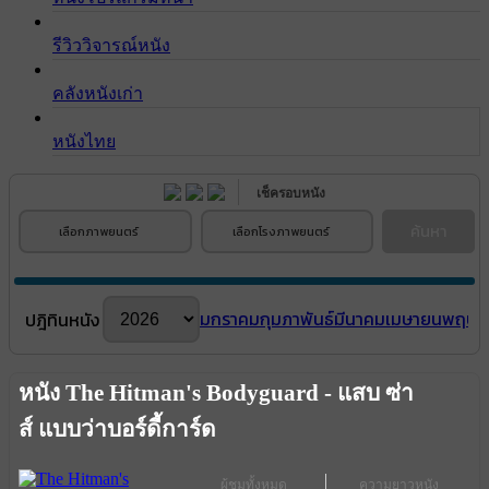
รีวิววิจารณ์หนัง
คลังหนังเก่า
หนังไทย
เช็ครอบหนัง
ค้นหา
เลือกภาพยนตร์
เลือกโรงภาพยนตร์
มกราคม
กุมภาพันธ์
มีนาคม
เมษายน
พฤษภ
ปฎิทินหนัง
หนัง The Hitman's Bodyguard - แสบ ซ่า
ส์ แบบว่าบอร์ดี้การ์ด
ผู้ชมทั้งหมด
ความยาวหนัง