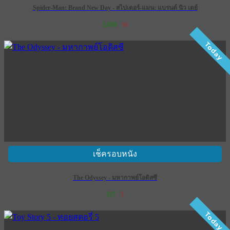
Spider-Man: Brand New Day - สไปเดอร์-แมน: แบรนด์ นิว เดย์
1,059
16
เข้าฉาย 29 กรกฎาคม 2569
Today
เช็ครอบหนัง
The Odyssey - มหากาพย์โอดิสซี
117
3
เข้าฉาย 16 กรกฎาคม 2569
Today