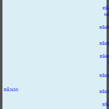
หนั
แม
หนังผี
หนังด
หนังต
หนัง
หน้าแรก
หนัง
หนั