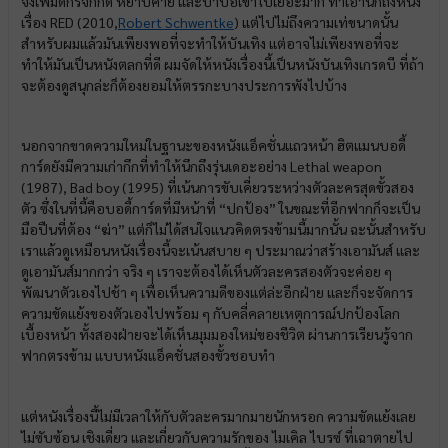
จึงเพิ่มดีกรีจิกกัด หยาบคาย และบ้าบอเข้าไปเยอะมาก ทำเอานึกถึงหนัง
เรื่อง RED (2010,
Robert Schwentke
) แต่ไปไม่ถึงความเท่ขนาดนั้น
สำหรับผมแล้วมันเพียงพอที่จะทำให้บันเทิง แต่อาจไม่เพียงพอที่จะ
ทำให้มันเป็นหนังตลกที่ดี ผมจัดให้หนังเรื่องนี้เป็นหนังบันเทิงเกรดบี ที่ถ้า
จะต้องดูสนุกล่ะก็ต้องยอมให้ตรรกะบางประการพังไปบ้าง
นอกจากขาดความใหม่ในฐานะของหนังแอ็คชั่นแถวหน้า ฮิตแมนบอดี้
การ์ดยังมีความเก่ากึกที่ทำให้นึกถึงรุ่นเดอะอย่าง
Lethal weapon
(1987), Bad boy (1995) ที่เน้นการขับเคี่ยวระหว่างตัวละครสุดขั้วสอง
ตัว ซึ่งในที่นี้คือบอดี้การ์ดที่มีหน้าที่ “ปกป้อง” ในขณะที่อีกฟากก็จะเป็น
มือปืนที่ต้อง “ฆ่า” แต่ก็ไม่ได้สนใจแนวคิดตรงข้ามนี้มากนั้น ฉะนั้นสำหรับ
เราแล้วดูเหมือนหนังเรื่องนี้จะเน้นสบาย ๆ ประมาณว่าสร้างเอามันส์ และ
ดูเอามันส์มากกว่า จริง ๆ เราจะต้องได้เห็นตัวละครสองตัวจะค่อย ๆ
พัฒนาตัวเองไปช้า ๆ เพื่อเห็นความดีของแต่ล่ะอีกฝ่าย และก็จะจัดการ
ความขัดแย้งของตัวเองไปพร้อม ๆ กับคลี่คลายเหตุการณ์ปกป้องโลก
เบื้องหน้า ทั้งสองฝ่ายจะได้เห็นมุมมองใหม่ของชีวิต ผ่านการเรียนรู้จาก
ฟากตรงข้าม แบบหนังแอ็คชั่นสองขั้วชอบทำ
แต่หนังเรื่องนี้ไม่มีเวลาให้กับตัวละครมากมายนักหรอก ความขัดแย้งเลย
ไม่ซับซ้อน เชิงเดี่ยว และเกี่ยวกับความรักของ ไมเคิล ไบรซ์ ที่เฉาตายไป