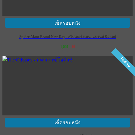
เช็ครอบหนัง
Spider-Man: Brand New Day - สไปเดอร์-แมน: แบรนด์ นิว เดย์
1,061
16
เข้าฉาย 29 กรกฎาคม 2569
Today
เช็ครอบหนัง