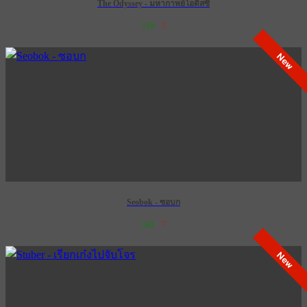
The Odyssey - มหากาพย์โอดิสซี
119
3
เข้าฉาย 16 กรกฎาคม 2569
New
Seobok - ซอบก
141
7
เข้าฉาย 28 กุมภาพันธ์ 2574
New