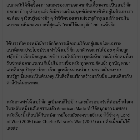
แบกหนังได้ทั้งเรื่อง การแสดงของเขานอกจากขับเคี่ยวความเป็น แบรี่ ซีล
ออกมาบ้า ๆ ห่าม ๆ แล้ว ยังมีความเป็นมนุษย์ผิดชอบชั่วดีอยู่ในตัวเอง เรา
จะค่อย ๆ เรียนรู้อย่างช้า ๆ ว่าชีวิตของเขา แม้จะทุลักทุเล แต่ก็งดงามใน
แบบของมันเอง เพราะที่สุดแล้ว "เขาก็ได้ผจญภัย" อย่างแท้จริง
ใต้บรรทัดของหนังมีการจิกกัดการเมืองอเมริกันอยู่เสมอ โดยเฉพาะ
แนวคิดผลประโยชน์ร่วม ทำให้ แบรี่ ซีล เอาตัวรอดมาได้บ่อย ๆ ด้วยลูก
ฟลุ๊คบ้าง เรื่องผิดกฏหมายบ้าง รวมไปถึงการพูดถึงนักการเมืองอีกคนที่มา
รับช่วงต่อจากแรเกน ก็เป็นไปตามชื่อหนัง ทุกความขัดแย้ง ทุกปัญหายา
เสพติด ทุกปัญหาก่อการร้าย ดูเหมือนว่าหน่วยงานความมั่นคงของ
สหรัฐฯ นี่แหละเป็นต้นเหตุ เป็นสิ่งที่อเมริกาสร้างมากับมือ ...เช่นเดียวกับ
ตาลีบันในอนาคต...
หนังอาจทำให้ แบรี่ ซีล ดูเป็นคนดีไปบ้าง และมีครอบครัวที่ค่อนข้างโอเค
ในระดับหนึ่ง แต่โดยรวมแล้ว
American Made ทำได้สนุกมาก ผมชอบ
หนังเรื่องนี้ เทียบได้กับหนังการเมืองสมัยสงครามเย็น เอาไว้ข้าง ๆ Lord
of War (2005) และ Charlie Wilson's War (2007) แบบต่อเนื่องกันได้
เลยล่ะ