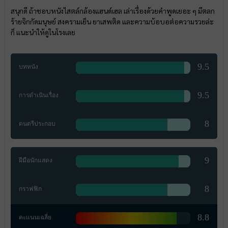
สนุกดี ถ้าชอบหนังไสตล์กล้องแฮนด์เฮล เล่าเรื่องด้วยคำพูดเยอะ ๆ มีตลก
ร้ายจิกกัดมนุษย์ สงครามเย็น ยาเสพติด และความบ้อบอต่อความรวยล่ะ
ก็ แนะนำให้ดูในโรงเลย
9.5
บทหนัง
9.5
การดำเนินเรื่อง
8
ดนตรีประกอบ
9
ฝีมือนักแสดง
8
กราฟฟิก
8.8
คะแนนเฉลี่ย