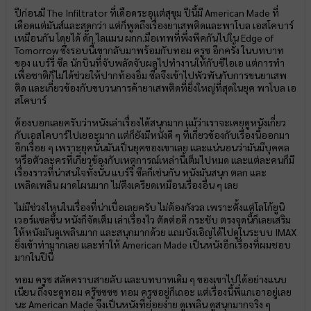
ปีก่อนมี The Infiltrator ที่เดือดระอุแต่สุขุม ปีนี้มี American Made ที่
เดือดแต่มันส์และสดกว่า แต่ก็พูดถึงเรื่องยาเสพติดและพาโบล เอสโคบาร์
เหมือนกัน โดยได้ ดั๊ก ไลแมน ผกก.มือเทพที่พึ่งพีคกันไปใน Edge of
Tomorrow ซึ่งรอบนี้เขากลับมาพร้อมกับทอม ครูซ อีกครั้ง ในบทบาท
ของ แบร์รี่ ซีล นักบินที่จับพลัดจับผลูไปทำงานให้กับซีไอเอ แต่การทำ
เพื่อชาติก็ไม่ได้ช่วยให้ปากท้องอิ่ม ซีลจึงเข้าไปพัวพันกับการขนยาเสพ
ติด และเกี่ยวข้องกับขบวนการค้ายาเสพติดที่ยิ่งใหญ่ที่สุดในยุค พาโบล เอ
สโคบาร์
ต้องบอกเลยครับว่าหนังเล่าเรื่องได้สนุกมาก แม้ว่าเราจะเคยดูหนังเกี่ยว
กับเอสโคบาร์ไปเยอะมาก แต่ก็ยังมีหนังดี ๆ ที่เกี่ยวข้องกับเรื่องนี้ออกมา
อีกเรื่อย ๆ เพราะยุคนั้นมันเป็นยุคของเขาเลย และแน่นอนว่ามันมีบุคคล
หรือตัวละครที่เกี่ยวข้องกับเหตุการณ์เหล่านี้เต็มไปหมด และแต่ละคนก็มี
เรื่องราวที่น่าสนใจทั้งนั้น แบร์รี่ ซีลก็เช่นกัน หนังมันสนุก ตลก และ
เพลิดเพลิน ผาดโผนมาก ไม่ตึงเครียดเหมือนเรื่องอื่น ๆ เลย
ไม่มีช่วงไหนในเรื่องที่น่าเบื่อเลยครับ ไม่ต้องกังวล เพราะตั้งแต่โลโก้ยูนิ
เวอร์แซลขึ้น หนังก็จัดเต็ม เล่าเรื่องไว ตัดต่อดี กระชับ ตรงจุดนี้ก็เลยเสริม
ให้หนังมันดูเพลินมาก และสนุกมากด้วย แถมบังเอิญได้ไปดูในระบบ IMAX
ยิ่งเข้าท่ามากเลย และทำให้ American Made เป็นหนังอีกเรื่องที่ผมชอบ
มากในปีนี้
ทอม ครูซ สลัดคราบสายลับ และบทบาทเดิม ๆ ของเขาไปได้อย่างแนบ
เนียน ถึงจะดูทอม ครู๊ซซซซ ทอม ครูซอยู่ก็เถอะ แต่เรื่องนี้พี่แกเอาอยู่เลย
นะ American Made จึงเป็นหนังที่ย่อยง่าย ดูเพลิน ดูสนุกมากจริง ๆ