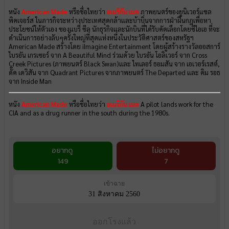
หนัง
American Made
หรือชื่อไทยว่า
อเมริกัน เมด
ภาพยนตร์ของยูนิเวอร์แซล
พิคเจอร์ส ในภารกิจระหว่างประเทศสุดกล้าและบ้าบิ่นจากการฝ่าฝืนกฎเพื่อหา
ประโยชน์ให้ตัวเอง ของแบรี่ ซีล นักธุรกิจและนักบินที่ได้รับคัดเลือกโดยซีไอเอ ที่จะ
ดำเนินการอย่างลับๆครั้งใหญ่ที่สุดแห่งหนึ่งในประวัติศาสตร์ของสหรัฐฯ
American Made สร้างโดย iImagine Entertainment โดยผู้สร้างรางวัลออสการ์
ไบรอัน เกรเซอร์ จาก A Beautiful Mind ร่วมด้วย ไบรอัน โอลิเวอร์ จาก Cross
Creek Pictures (ภาพยนตร์ Black Swan)และ ไทเลอร์ ธอมสัน จาก เอเวอร์เรสต์,
ดั๊ค เดวิสัน จาก Quadrant Pictures จากภาพยนตร์ The Departed และ คิม รอธ
จาก Inside Man
หนัง
American Made
หรือชื่อไทยว่า
อเมริกัน เมด
A pilot lands work for the
CIA and as a drug runner in the south during the 1980s.
อยากดู
ไม่อยากดู
149
7
เข้าฉาย
31 สิงหาคม 2560
ออกโรงแล้ว