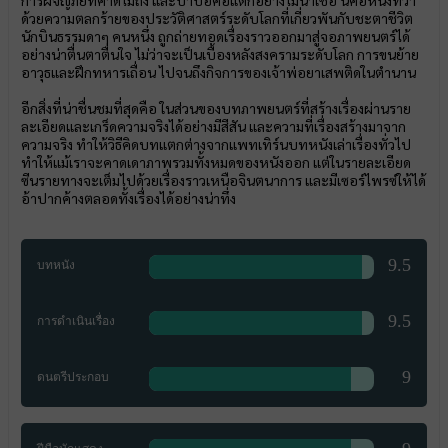
ด้วยความตลกร้ายของประวัติศาสตร์ระดับโลกที่เกี่ยวพันกับชะตาชีวิต
นักบินธรรมดาๆ คนหนึ่ง ถูกถ่ายทอดเรื่องราวออกมาสู่จอภาพยนตร์ได้
อย่างน่าตื่นตาตื่นใจ ไม่ว่าจะเป็นเบื้องหลังสงครามระดับโลก การขนย้าย
อาวุธและฝึกทหารเถื่อน ไปจนถึงกิจการของเจ้าพ่อยาเสพติดในตำนาน
อีกสิ่งที่น่าชื่นชมที่สุดคือ ในส่วนของบทภาพยนตร์ที่สร้างเรื่องผ่านราย
ละเอียดและเกร็ดความจริงได้อย่างมีสีสัน และความที่เรื่องสร้างมาจาก
ความจริง ทำให้วิธีคิดบทแตกต่างจากแพทเทิร์นบทหนังเล่าเรื่องทั่วไป
ทำให้แม้เราจะคาดเดาภาพรวมทั้งหมดของหนังออก แต่ในรายละเอียด
ซีนรายทางจะเต็มไปด้วยเรื่องราวเหนือจินตนาการ และมีเซอร์ไพรซ์ให้ได้
อ้าปากค้างตลอดทั้งเรื่องได้อย่างน่าทึ่ง
9.5
บทหนัง
9.5
การดำเนินเรื่อง
9
ดนตรีประกอบ