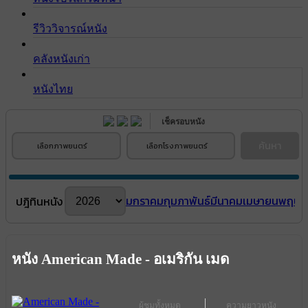
รีวิววิจารณ์หนัง
คลังหนังเก่า
หนังไทย
เช็ครอบหนัง
ค้นหา
เลือกภาพยนตร์
เลือกโรงภาพยนตร์
มกราคม
กุมภาพันธ์
มีนาคม
เมษายน
พฤษภ
ปฎิทินหนัง
หนัง American Made - อเมริกัน เมด
ผู้ชมทั้งหมด
ความยาวหนัง