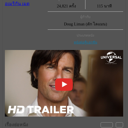
24,821 ครั้ง
115 นาที
ผู้กำกับ
Doug Liman (ดัก ไลแมน)
ประเภทหนัง
หนังต่อสู้แอกชัน
เรื่องย่อหนัง