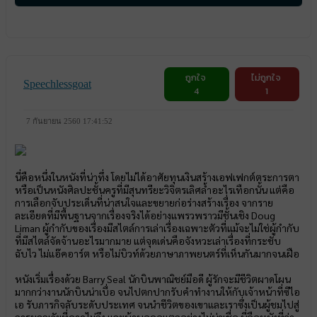
ถูกใจ
ไม่ถูกใจ
Speechlessgoat
4
1
7 กันยายน 2560 17:41:52
นี่คือหนึ่งในหนังที่น่าทึ่ง โดยไม่ได้อาศัยทุนเงินสร้างเอฟเฟกต์ตระการตา
หรือเป็นหนังศิลปะชั้นครูที่มีสุนทรียะวิจิตรเลิศล้ำอะไรเทือกนั้น แต่คือ
การเลือกจับประเด็นที่น่าสนใจและขยายก่อร่างสร้างเรื่อง จากราย
ละเอียดที่มีพื้นฐานจากเรื่องจริงได้อย่างแพรวพราวมีชั้นเชิง Doug
Liman ผู้กำกับของเรื่องมีสไตล์การเล่าเรื่องเฉพาะตัวที่แม้จะไม่ใช่ผู้กำกับ
ที่มีสไตล์จัดจ้านอะไรมากมาย แต่จุดเด่นคือจังหวะเล่าเรื่องที่กระชับ
ฉับไว ไม่แอ๊คอาร์ต หรือไม่บิวท์ด้วยภาษาภาพยนตร์ที่เห็นกันมากจนเฝือ
หนังเริ่มเรื่องด้วย Barry Seal นักบินพาณิชย์มือดี ผู้รักจะมีชีวิตผาดโผน
มากกว่างานนักบินน่าเบื่อ จนไปตกปากรับคำทำงานให้กับเจ้าหน้าที่ซีไอ
เอ รับภารกิจลับระดับประเทศ จนนำชีวิตของเขาและเราซึ่งเป็นผู้ชมไปสู่
การผจญภัยที่คาดไม่ถึง และบ้าบอคอแตกอย่างไม่น่าเชื่อ นี่คือหนังที่ว่า