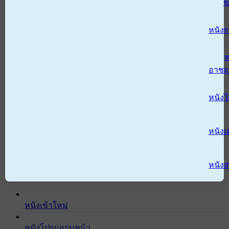
ข
หนังก
ห
อาช
หนัง
หนังเ
หนังส
หนังเข้าใหม่
หนังโปรแกรมหน้า