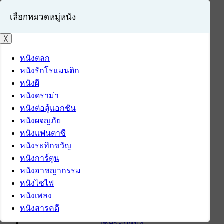
เลือกหมวดหมู่หนัง
╳
หนังตลก
หนังรักโรแมนติก
เข้าสู่ระบบ
หนังผี
สมัครสมาชิก
หนังดราม่า
หนังต่อสู้แอกชัน
หน้าแรก
หนังผจญภัย
ดาวน์โหลด
หนังแฟนตาซี
ดาวน์โหลดซอฟต์แวร์
หนังระทึกขวัญ
ซอฟต์แวร์
หนังการ์ตูน
แอปพลิเคชันบนมือถือ
หนังอาชญากรรม
ข่าวไอที
หนังไซไฟ
รีวิว
หนังเพลง
ทิปส์ไอที
หนังสารคดี
สินค้าไอที
เช็ครอบหนัง