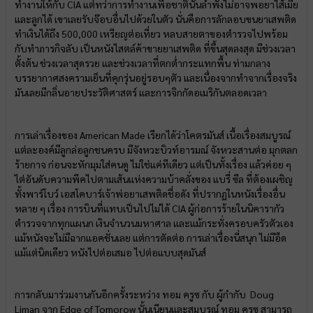
ทำงานให้กับ
CIA แต่ทว่าการทำงานเพื่อชาตินั้นลำพังไม่อาจพอยาไส้เมีย
และลูกได้ เขาเลยรับจ๊อบอื่นไปด้วยในตัว นั่นคือการลักลอบขนยาเสพติด
ทำเงินได้ถึง 500,000 เหรียญต่อเที่ยว หลบสายตาของตำรวจไปพร้อม
กับทำภารกิจลับ เป็นหนังไสตล์ค้าขายยาเสพติด ที่ขึ้นสุดลงสุด มีช่วงเวลา
ตั้งต้น ช่วงเวลาสุดรวย และช่วงเวลาที่ตกต่ำกระแทกพื้น ท่ามกลาง
บรรยากาศสงครามเย็นที่คุกรุ่นอยู่รอบๆตัว และเนื่องจากทำจากเรื่องจริง
มันเลยมีกลิ่นอายประวัติศาสตร์ และการจิกกัดอเมริกันตลอดเวลา
การเล่าเรื่องของ
American Made เรียกได้ว่าโคตรมันส์ เนื้อเรื่องสมบูรณ์
แต่ละองค์มีลูกล่อลูกชนครบ มีจังหวะบิวท์อารมณ์ จังหวะสานต่อ มุกตลก
ร้ายกาจ ก่อนจะหักมุมใส่คนดู ไม่ใช่แค่ทีเดียว แต่เป็นทั้งเรื่อง แล้วค่อย ๆ
ไต่อันดับความพีคไปตามเส้นแห่งความบ้าคลั่งของ แบรี่ ซีล ที่ต้องเผชิญ
ทั้งพาร์โบว์ เอสโคบาร์เจ้าพ่อยาเสพติดชื่อดัง ที่ปรากฏในหนังเรื่องอื่น
หลาย ๆ เรื่อง การบินที่แทบเป็นไปไม่ได้ CIA ผู้ก่อการร้ายในนิคารากัว
ตำรวจจากทุกแผนก เงินจำนวนมหาศาล และแม้กระทั่งครอบครัวตัวเอง
แม้หนังจะไม่มีฉากแอคชั่นเลย แต่การตัดต่อ การเล่าเรื่องนี่สนุก ไม่มีอืด
แม้แต่นิดเดียว หนังไปต่อเสมอ ไปต่อแบบสุดมันส์
การกลับมาร่วมงานกันอีกครั้งระหว่าง ทอม ครูซ กับ ผู้กำกับ
Doug
Liman จาก Edge of Tomorow นั้นเนียนและสมบูรณ์ ทอม ครูซ สามารถ