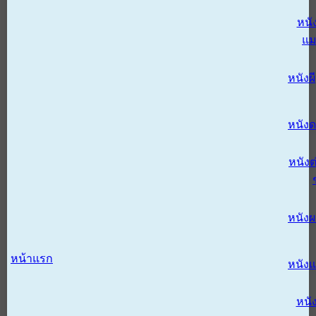
หนั
แม
หนังผี
หนังด
หนังต
หนัง
หน้าแรก
หนัง
หนั