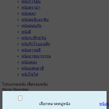
หนังการ์ตูน
หนังดราม่า
หนังตลก
หนังต่อสู้แอกชัน
หนังผจญภัย
หนังผี
หนังระทึกขวัญ
หนังรักโรแมนติก
หนังสารคดี
หนังอาชญากรรม
หนังเพลง
หนังแฟนตาซี
หนังไซไฟ
โปรแกรมหนัง เช็ครอบหนัง
Movie Showtime
เลือกหมวดหมู่หนัง
หนัง