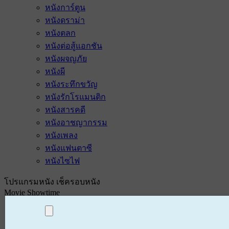
หนังการ์ตูน
หนังดราม่า
หนังตลก
หนังต่อสู้แอกชัน
หนังผจญภัย
หนังผี
หนังระทึกขวัญ
หนังรักโรแมนติก
หนังสารคดี
หนังอาชญากรรม
หนังเพลง
หนังแฟนตาซี
หนังไซไฟ
โปรแกรมหนัง เช็ครอบหนัง
Movie Showtime