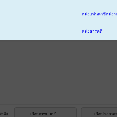
หนังแฟนตาซี
หนังร
หนังสารคดี
เลือกภาพยนตร์
เลือกโรงภาพ
บหนัง