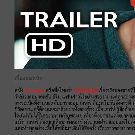
เรื่องย่อหนัง
หนัง
Stronger
หรือชื่อไทยว่า
หัวใจไม่แพ้
เรื่องจริงของชายที
กำลังวาดอนาคตกับ อีริน แฟนสาวไว้อย่างสวยงาม แต่ทุกอย่างก
วางระเบิดที่งานบอสตันมาราธอน เจฟฟ์ ตื่นมาในวันอังคารที่
ชีวิตเขาแต่ก็ต้องแลกมาด้วยขาทั้งสองข้าง เมื่อ เจฟฟ์ รู้สึกต
โดยไม่ทันได้รู้เลยว่าภาพถ่ายของเขาที่ขาห้อยต่องแต่งจะกลา
แม้ว่า เจฟฟ์ ต้องสูญเสียขาทั้งสองข้างไป แต่คำว่ายอมแพ้ไม่เคย
และทำทุกอย่างเพื่อให้กลับมาเดินได้อีกครั้ง เรื่องราวของเขา