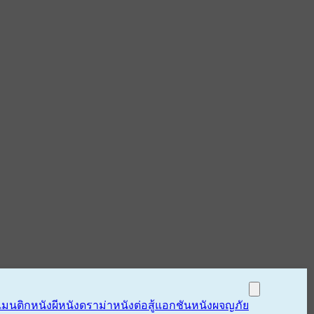
แมนติก
หนังผี
หนังดราม่า
หนังต่อสู้แอกชัน
หนังผจญภัย