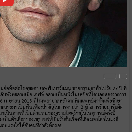
่ไม่ย่อท้อต่อโชคชะตา เจฟฟ์ เบาว์แมน ชายธรรมดาทั่วไปวัย 27 ปี ที่
ลับพังทะลายเมื่อ เจฟฟ์ กลายเป็นหนึ่งในเหยื่อที่โดนลูกหลงจากการ
 16 เมษายน 2013 ที่โรงพยาบาลหลังจากทีมแพทย์ผ่าตัดเพื่อรักษา
ัวเขากลายมาเป็นฟันเฟืองสำคัญในการตามล่า 2 ผู้ก่อการร้ายมารับผิด
ยมาเป็นภาพที่เป็นตัวแทนของความโหดร้ายในเหตุการณ์ครั้งนี้
เป็นตัวเลือกของเขา เจฟฟ์ ยิ้มรับกับเรื่องที่เกิด มองโลกในแง่ดี
จะมอบแรงใจให้กับคนที่กำลังท้อถอย