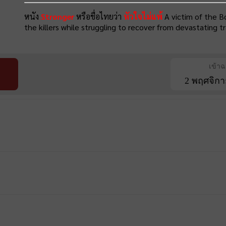
หนัง
Stronger
หรือชื่อไทยว่า
หัวใจไม่แพ้
A victim of the B
the killers while struggling to recover from devastating t
เข้า
2 พฤศจิกา