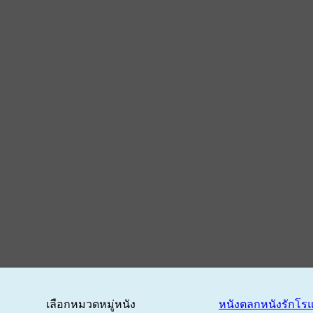
เลือกหมวดหมู่หนัง
หนังตลก
หนังรักโร