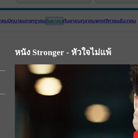
าคม
มิถุนายน
กรกฎาคม
กันยายน
ตุลาคม
พฤศจิกายน
ธันวาคม
สิงหาคม
หนัง Stronger - หัวใจไม่แพ้