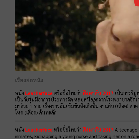
เรื่องย่อหนัง
หนัง
Leatherface
หรือชื่อไทยว่า
สิงหาสับ 2017
เป็นการรีบู
เป็นวัยรุ่นมีอาการป่วยทางจิต หลบหนีออกจากโรงพยาบาลจิตเว
มาด้วย 1 ราย เรื่องราวอันเข้มข้นจึงเกิดขึ้น งานสับ (เลือด) ส
โหด (เลือด) ล้นทะลัก
หนัง
Leatherface
หรือชื่อไทยว่า
สิงหาสับ 2017
A teenage L
inmates, kidnapping a young nurse and taking her on a roa