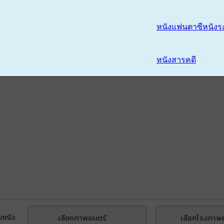
หนังแฟนตาซี
หนังร
หนังสารคดี
เลือกภาพยนตร์
เลือกโรงภาพ
บหนัง