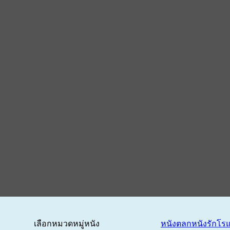
เลือกหมวดหมู่หนัง
หนังตลก
หนังรักโร