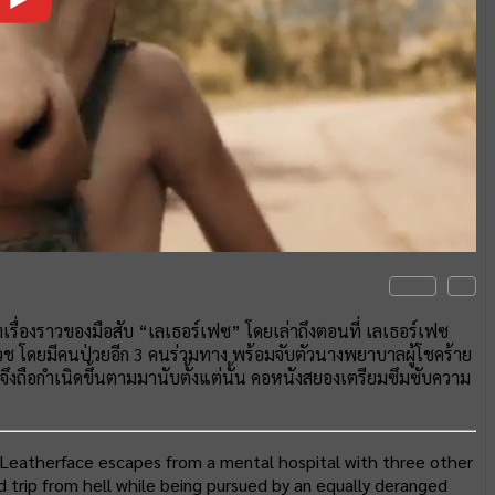
ทเรื่องราวของมือสับ “เลเธอร์เฟซ” โดยเล่าถึงตอนที่ เลเธอร์เฟซ
ช โดยมีคนป่วยอีก 3 คนร่วมทาง พร้อมจับตัวนางพยาบาลผู้โชคร้าย
าด จึงถือกำเนิดขึ้นตามมานับตั้งแต่นั้น คอหนังสยองเตรียมซึมซับความ
eatherface escapes from a mental hospital with three other
d trip from hell while being pursued by an equally deranged