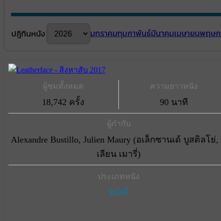
มกราคม
กุมภาพันธ์
มีนาคม
เมษายน
พฤษภ
ปฎิทินหนัง
ผู้ชมทั้งหมด
ความยาวหนัง
18,742 ครั้ง
90 นาที
ผู้กำกับ
Alexandre Bustillo, Julien Maury (อเล็กซานเด้ บูสติลโย่, 
เลียน เมารี่)
ประเภทหนัง
หนังผี