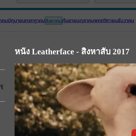
าคม
มิถุนายน
กรกฎาคม
กันยายน
ตุลาคม
พฤศจิกายน
ธันวาคม
สิงหาคม
หนัง Leatherface - สิงหาสับ 2017
จู