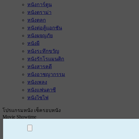
หนังการ์ตูน
หนังดราม่า
หนังตลก
หนังต่อสู้แอกชัน
หนังผจญภัย
หนังผี
หนังระทึกขวัญ
หนังรักโรแมนติก
หนังสารคดี
หนังอาชญากรรม
หนังเพลง
หนังแฟนตาซี
หนังไซไฟ
โปรแกรมหนัง เช็ครอบหนัง
Movie Showtime