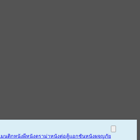
แมนติก
หนังผี
หนังดราม่า
หนังต่อสู้แอกชัน
หนังผจญภัย