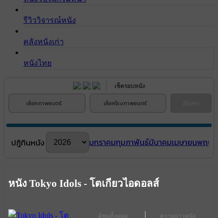
รีวิววิจารณ์หนัง
คลังหนังเก่า
หนังไทย
เช็ครอบหนัง
ค้นหา
เลือกภาพยนตร์
เลือกโรงภาพยนตร์
มกราคม
กุมภาพันธ์
มีนาคม
เมษายน
พฤษภ
ปฎิทินหนัง
หนัง Tokyo Idols - โตเกียวไอดอลส์
ผู้ชมทั้งหมด
ความยาวหนัง