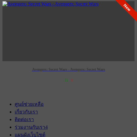
New
Avengers: Secret Wars - Avengers: Secret Wars
55
0
เข้าฉาย 16 ธันวาคม 2570
ศูนย์ช่วยเหลือ
เกี่ยวกับเรา
ติดต่อเรา
ร่วมงานกับเรา
4
แผนผังเว็บไซต์