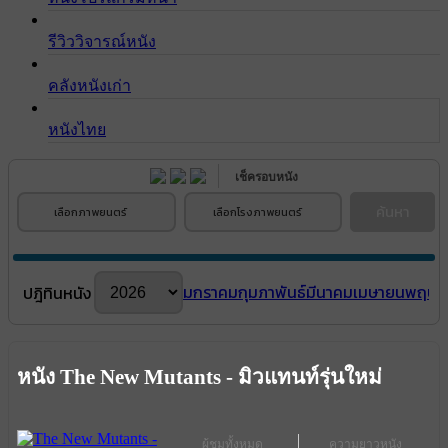
รีวิววิจารณ์หนัง
คลังหนังเก่า
หนังไทย
เช็ครอบหนัง
ค้นหา
เลือกภาพยนตร์
เลือกโรงภาพยนตร์
มกราคม
กุมภาพันธ์
มีนาคม
เมษายน
พฤษภ
ปฎิทินหนัง
หนัง The New Mutants - มิวแทนท์รุ่นใหม่
ผู้ชมทั้งหมด
ความยาวหนัง