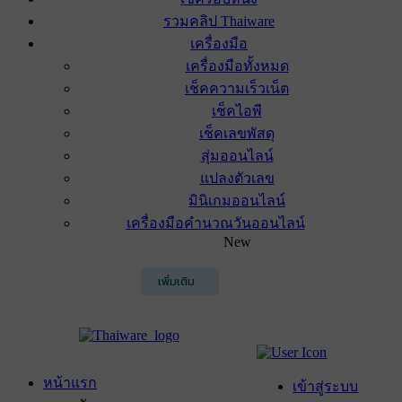
รวมคลิป Thaiware
เครื่องมือ
เครื่องมือทั้งหมด
เช็คความเร็วเน็ต
เช็คไอพี
เช็คเลขพัสดุ
สุ่มออนไลน์
แปลงตัวเลข
มินิเกมออนไลน์
เครื่องมือคำนวณวันออนไลน์
New
เพิ่มเติม
หน้าแรก
เข้าสู่ระบบ