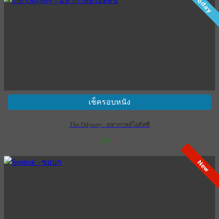
Today
เช็ครอบหนัง
The Odyssey - มหากาพย์โอดิสซี
121
3
เข้าฉาย 16 กรกฎาคม 2569
New