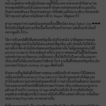
เหล่ามนุษย์กลายพันธุ์รุ่นใหม่มาอยู่ที่นี่นั้น เพราะพวกเขายังไม่สามารถ
ควบคุมพลังตัวเองได้ และอาจจะทำอันตรายต่อคนรอบข้าง และเป็น
อันตรายต่อตัวเอง จึงจะช่วยสอนการใช้พลัง แต่ไม่นาน เด็กๆ ก็ตระหนัก
ได้ว่าทุกอย่างมันอาจไม่ใช่อย่างที่ Dr. Reyes ได้พูดเอาไว้
สารภาพเลยว่าความสนใจแรกของเรื่องนี้คือน้อง Anya Taylor-Joy ❤❤❤
คือไม่ทันได้ดูตัวอย่างหรือเนื้อเรื่องหรืออะไรหรอก แค่เห็นหน้าน้องก็
อยากดูแล้ว 555+
ไอ้การเป็นหนังฮีโร่ธีมสยองขวัญเนี่ย มันก็น่าสนใจ น่าดึงดูดมากพอนะ
เพราะมันดูแปลกใหม่ไม่ใช่เล่น แต่พอได้ดูจริงๆ แล้ว มันกลับไม่ได้เป็น
อย่างที่เราคิด มันไม่ใช่หนังสยองขวัญแต่อย่างใด ไม่มีลูกล่อลูกชน (มีก็
แบบเบาบางมาก) จังหวะตุ้งแช่ หรือบรรยากาศหลอนก็ไม่มีให้เห็นเลย
แค่องค์ประกอบโดยรวม (เหมือนจะ) เอื้อให้เป็นไปในทางนั้น และเอา
จริงๆ มันก็ไม่ได้แปลกใหม่อะไรสักเท่าไหร่ จากธีมฮีโร่สยองขวัญจริงๆ มัน
แอบออกไปแนว coming-of-age เสียด้วยซ้ำ
ด้วยความที่หนังมันมีกลิ่นความสยอง แต่มันกลับทำออกมาได้ไม่สยอง
เหมือนหนังกั๊กๆ เล่าแบบ Play Safe มาก ไม่กล้าจะแตกต่างให้สุด เลย
ทำให้ระดับความน่าสนใจมันลดลงทันที การเล่าเรื่องเป็นเส้นตรง ไม่แปลก
ใหม่ และกลายเป็นหนังฮีโร่เด็กธรรมดาไปเลย จริงๆ หนังแอบมาถูกทาง
แล้วนะ ถ้าจะไป coming-of-age เล่นกับปมในใจ สำรวจจิตใจวัยรุ่น
มนุษย์กลายพันธุ์แรกเริ่มว่าจะเอายังไงกับชีวิต แต่อย่างที่บอก หนังเลือก
จะเล่าง่ายๆ Play Safe เอาซะอย่างนั้น
สิ่งที่พอจะน่าสนใจ คือแต่ละตัวละครมีพลัง มีของ มีความน่าสนใจให้เล่น