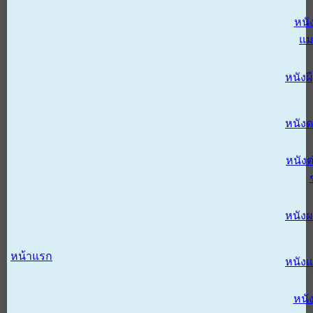
หนั
แม
หนังผี
หนังด
หนังต
หนัง
หน้าแรก
หนัง
หนั