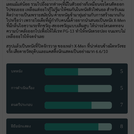
เลยแม้แต่น้อย รวมไปถึงฉากต่างๆที่มีในตัวอย่างก็เหมือนจะโดนตัดออก
ไปซะเยอะ เหลือแต่อะไรก็ไม่รู้มาให้ชมกันในหนังตัวไฟนอล สำหรับผม
คิดว่าอาจเป็นเพราะสมัยนั้น ค่ายหนังเข้ามายุ่มย่ามกับการสร้างมากเกิน
ไปหรือว่า เพราะไอเดียที่ผู้กำกับคนนี้เค้าอยากนำเสนอเป็นหนัง X-Men
ที่มีกลิ่นไอความระทึกขวัญ-สยองขวัญแบบเต็มสูบ ได้น่าจะโดนลดทอน
ความบ้าคลั่งออกไปเพื่อให้ได้เรท PG-13 ทำให้หนังดรอปลง จนแทบไม่
เหลืออะไรให้จดจำเลย
สรุปแล้วเป็นหนังที่ปิดจักรวาล ของเหล่า X-Men ที่น่าค่อนข้างผิดหวังซะ
จริง เสียดายวัตถุดิบและแคสติ้งนักแสดงเป็นอย่างมาก 6.6/10
5
บทหนัง
5
การดำเนินเรื่อง
7
ดนตรีประกอบ
8
ฝีมือนักแสดง