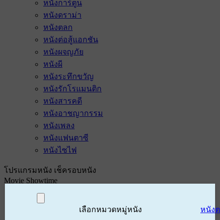
หนังการ์ตูน
หนังดราม่า
หนังตลก
หนังต่อสู้แอกชัน
หนังผจญภัย
หนังผี
หนังระทึกขวัญ
หนังรักโรแมนติก
หนังสารคดี
หนังอาชญากรรม
หนังเพลง
หนังแฟนตาซี
หนังไซไฟ
โปรแกรมหนัง เช็ครอบหนัง
Movie Showtime
เลือกหมวดหมู่หนัง
หนัง