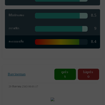
8.5
ฝีมือนักแสดง
9
กราฟฟิก
8.4
คะแนนเฉลี่ย
ถูกใจ
ไม่ถูกใจ
Barcineman
5
0
29 สิงหาคม 2563 00:01:17