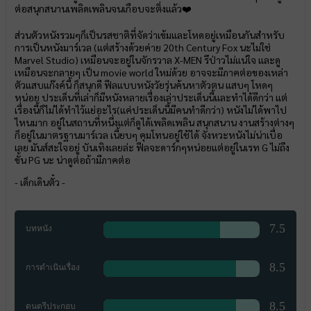
ต่อสนุกสนานเพลิดเพลินจนเกือบจะติ่งแล้ว❤️
ส่วนตัวหนังรวมๆก็เป็นรสชาติที่จัดว่าเข้มและโหดอยู่เหมือนกันสำหรับ
การเป็นหนังมาร์เวล (แต่สร้างด้วยค่าย 20th Century Fox นะไม่ใช่
Marvel Studio) เหมือนจะอยู่ในจักรวาล X-MEN รึป่าวไม่แน่ใจ และดู
เหมือนจะกลายๆ เป็น movie world ใหม่ด้วย อาจจะมีภาคต่อของเหล่า
ตัวแสบแก๊งค์นี้ ก็สนุกดี ฟีลแบบหนังวัยรุ่นค้นหาตัวตน แสบๆ โหดๆ
หน่อย ประเด็นที่เล่าก็มีหนังหลายเรื่องเล่าประเด็นนี้และทำได้ดีกว่า แต่
เรื่องนี้ก็ไม่ได้ทำไว้แย่อะไร(แค่ประเด็นนี้มีคนทำดีกว่า) หนังไม่ได้พาไป
ไหนมาก อยู่ในสถานที่หนึ่งแต่ก็ดูได้เพลิดเพลิน สนุกสนาน งานสร้างต่างๆ
ก็อยู่ในมาตรฐานมาร์เวล เนี้ยบๆ คุมโทนอยู่ใช้ได้ จังหวะหนังไม่น่าเบื่อ
เลย มันส์สะใจอยู่ บันเทิงเลยล่ะ ฟีลจะดาร์กๆหน่อยแต่อยู่ในเรท G ไม่ถึง
ขั้น PG นะ น่าดูต่อถ้ามีภาคต่อ
- เด็กเดินตั๋ว -
7.5
บทหนัง
8.5
การดำเนินเรื่อง
8.5
ดนตรีประกอบ