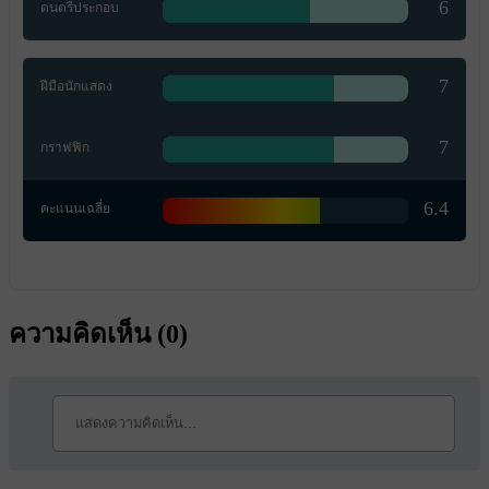
6
ดนตรีประกอบ
7
ฝีมือนักแสดง
7
กราฟฟิก
6.4
คะแนนเฉลี่ย
ความคิดเห็น (
0
)