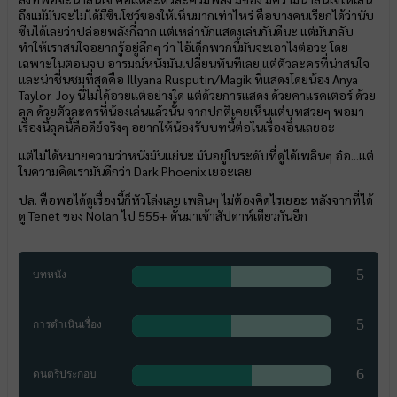
ถึงแม้มันจะไม่ได้มีซีนโชว์ของให้เห็นมากเท่าไหร่ คือบางคนเรียกได้ว่านับ
ซีนได้เลยว่าปล่อยพลังกี่ฉาก แต่เหล่านักแสดงเล่นกันดีนะ แต่มันกลับ
ทำให้เราสนใจอยากรู้อยู่ลึกๆ ว่า ไอ้เด็กพวกนี้มันจะเอาไงต่อวะ โดย
เฉพาะในตอนจบ อารมณ์หนังมันเปลี่ยนทันทีเลย แต่ตัวละครที่น่าสนใจ
และน่าชื่นชมที่สุดคือ Illyana Rusputin/Magik ที่แสดงโดยน้อง Anya
Taylor-Joy นี่ไม่ได้อวยแต่อย่างใด แต่ด้วยการแสดง ด้วยคาแรคเตอร์ ด้วย
ลุค ด้วยตัวละครที่น้องเล่นแล้วนั้น จากปกติเคยเห็นแต่บทสวยๆ พอมา
เรื่องนี้ลุคนี้คือดีย์จริงๆ อยากให้น้องรับบทนี้ต่อในเรื่องอื่นเลยอะ
แต่ไม่ได้หมายความว่าหนังมันแย่นะ มันอยู่ในระดับที่ดูได้เพลินๆ อ๋อ...แต่
ในความคิดเรามันดีกว่า Dark Phoenix เยอะเลย
ปล. คือพอได้ดูเรื่องนี้ก็หัวโล่งเลย เพลินๆ ไม่ต้องคิดไรเยอะ หลังจากที่ได้
ดู Tenet ของ Nolan ไป 555+ ดั๊นมาเข้าสัปดาห์เดียวกันอีก
5
บทหนัง
5
การดำเนินเรื่อง
6
ดนตรีประกอบ