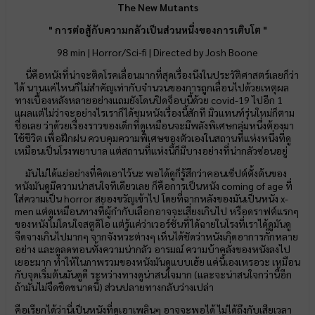
The New Mutants
" การต่อสู้กับความกลัวเป็นส่วนหนึ่งของการเติบโต "
98 min | Horror/Sci-fi | Directed by Josh Boone
นี่คือหนังที่น่าจะติดโรคเลื่อนมากที่สุดเรื่องนึงในประวัติศาสตร์เลยก็ว่า
ได้ นานแค่ไหนก็ไม่สำคัญเท่ากับจำนวนของการถูกเลื่อนไปด้วยเหตุผล
ทางเบื้องหลังหลายอย่างแถมยังโดนปิดจ็อบนี้ด้วย covid-19 ไปอีก 1
แผลแต่ไม่ว่าจะอย่างไรเราก็ได้ชมหนังเรื่องนี้สักที มิวแทนท์รุ่นใหม่ก็ตาม
ชื่อเลย ว่าด้วยเรื่องราวของเด็กที่ดูเหมือนจะมีพลังพิเศษกลุ่มหนึ่งต้องมา
ใช้ชีวิต เพื่อฝึกฝน ควบคุมความพิเศษของตัวเองในสถานที่แห่งหนึ่งที่ดู
เหมือนเป็นโรงพยาบาล แต่สถานที่แห่งนี้ก็มีบางอย่างที่น่ากลัวซ่อนอยู่
มันไม่ได้แย่อย่างที่คิดเอาไว้นะ พอได้ดูก็รู้สึกว่าคอนเซ็ปต์ตั้งต้นของ
หนังมันดูมีความน่าสนใจทีเดียวเลย ก็คือการเป็นหนัง coming of age ที่
ใส่ความเป็น horror สยองขวัญเข้าไป โดยที่ฉากหลังของมันเป็นหนัง x-
men แต่ดูเหมือนทางที่ผู้กำกับเลือกอาจจะเสี่ยงเกินไป หรือดราฟต์แรกๆ
ของหนังไม่โดนใจสตูดิโอ แต่รู้แค่ว่าเวอร์ชั่นที่ได้ฉายในโรงที่เราได้ดูมันดู
จืดจางเกินไปมากๆ จากจังหวะต่างๆ เห็นได้ชัดว่าหนังเกิดอาการกั๊กหลาย
อย่าง และดูลดทอนทั้งความน่ากลัว อารมณ์ ความบ้าคลั่งของหนังลงไป
เยอะมาก ทำให้ในภาพรวมของหนังมันดูแบบเฮ้ย แค่นี้เองเหรอวะ เหมือน
กับจุดเริ่มต้นมันดูดี ระหว่างทางดูน่าสนใจมาก (และจะน่าสนใจกว่านี้อีก
ถ้ามันไม่จืดชืดขนาดนี้) ส่วนปลายทางกลับว่างเปล่า
คือเรียกได้ว่านี่เป็นหนังที่ดูเอาเพลินๆ อาจจะพอได้ ไม่ได้ถึงกับเสียเวลา