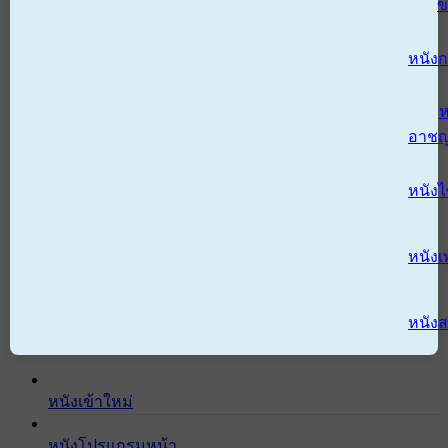
ข
หนังก
ห
อาช
หนัง
หนังเ
หนังส
หนังเข้าใหม่
หนังโปรแกรมหน้า