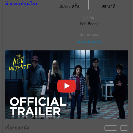
18,975 ครั้ง
98 นาที
ผู้กำกับ
Josh Boone
ประเภทหนัง
หนังต่อสู้แอกชัน
เรื่องย่อหนัง