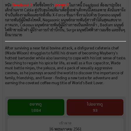
หนัง
Deadpool 2
หรือชื่อไทยว่า
เดดพูล 2
ในภาคนี้ Deadpool ต้องมาปกป้อง
เด็กอ้วนจาก Cable คู่ปรับคนใหม่ที่มาเพื่อที่จะฆ่าเด็กคนนี้โดยเฉพาะ ดังนั้นเขาจึง
จำเป็นต้องรวมทีมและก่อตั้งทีม X-Force ขึ้นมา ซึ่งรวมไปด้วย Domino มนุษย์
กลายพันธุ์ผู้มีพลังโชคดี, Negasonic มนุษย์กลายพันธุ์สาวหัวโล้นสุดแสบจาก
ภาคแรก, Colossus มนุษย์กลายพันธุ์ผู้มีร่างกายเป็นเหล็กกล้า , Bedlam มนุษย์
ไฟฟ้าชายผิวดำ ผู้มีร่างกายกำยำบึกบึน, Surge มนุษย์ไฟฟ้าสาวเอเชีย และอื่นๆ
อีกมากมาย
After surviving a near fatal bovine attack, a disfigured cafeteria chef
(Wade Wilson) struggles to fulfill his dream of becoming Mayberry's
hottest bartender while also learning to cope with his lost sense of taste.
Searching to regain his spice for life, as well as a flux capacitor, Wade
must battle ninjas, the yakuza, and a pack of sexually aggressive
canines, as he journeys around the world to discover the importance of
family, friendship, and flavor - finding a new taste for adventure and
earning the coveted coffee mug title of World's Best Lover.
อยากดู
ไม่อยากดู
1,884
93
เข้าฉาย
16 พฤษภาคม 2561