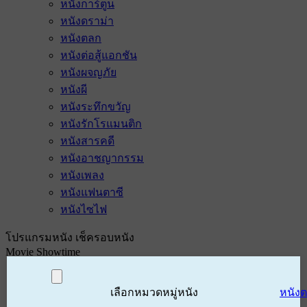
หนังการ์ตูน
หนังดราม่า
หนังตลก
หนังต่อสู้แอกชัน
หนังผจญภัย
หนังผี
หนังระทึกขวัญ
หนังรักโรแมนติก
หนังสารคดี
หนังอาชญากรรม
หนังเพลง
หนังแฟนตาซี
หนังไซไฟ
โปรแกรมหนัง เช็ครอบหนัง
Movie Showtime
เลือกหมวดหมู่หนัง
หนัง