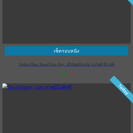
เช็ครอบหนัง
Spider-Man: Brand New Day - สไปเดอร์-แมน: แบรนด์ นิว เดย์
1,068
16
เข้าฉาย 29 กรกฎาคม 2569
Today