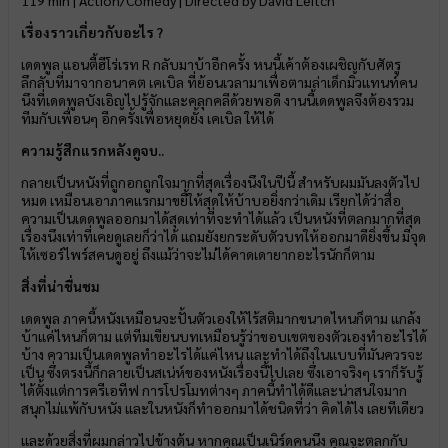
119 min | Action/Comedy | Directed by David Leitch
เรื่องราวเกี่ยวกับอะไร ?
เดดพูล แอนตี้ฮีโร่เรท R กลับมาบ้าอีกครั้ง หนนี้เค้าต้องเผชิญกับศัตรู
ลึกลับที่มาจากอนาคต เคเบิล ที่ย้อนเวลามาเพื่อตามล่าเด็กมิวแทนท์คน
นึงที่เดดพูลบังเอิญไปรู้จักและคลุกคลีด้วยพอดี งานนี้เดดพูลจึงต้องรวม
ทีมกับเพื่อนๆ อีกครั้งเพื่อหยุดยั้ง เคเบิล ให้ได้
ความรู้สึกแรกหลังดูจบ..
กลายเป็นหนังที่ถูกอกถูกใจมากที่สุดเรื่องนึงในปีนี้ สำหรับผมมันลงตัวไป
หมด เหมือนเอาภาคแรกมาขยี้ให้สุดให้บ้าบอยิ่งกว่าเดิม เรียกได้ว่าสื่อ
ความเป็นเดดพูลออกมาได้สุดเท่าที่จะทำได้แล้ว เป็นหนังที่ตลกมากที่สุด
เรื่องนึงเท่าที่เคยดูเลยก็ว่าได้ แถมยังยกระดับตัวบทให้ออกมาดียิ่งขึ้น มีจุด
ให้เซอร์ไพร์สคนดูอยู่ ถึงแม้ว่าจะไม่ได้คาดเดายากอะไรนักก็ตาม
สิ่งที่น่าชื่นชม
เดดพูล ภาคนี้หนังเหมือนจะปั้นตัวเองให้ไร้สติมากขนาดไหนก็ตาม แกล้ง
บ้าแค่ไหนก็ตาม แต่ทีมเขียนบทเหมือนรู้ว่าขอบเขตของตัวเองทำอะไรได้
บ้าง ความเป็นเดดพูลทำอะไรได้แค่ไหน และทำได้ถึงในแบบที่มันควรจะ
เป็น ซึ่งตรงนี้ก็กลายเป็นสเน่ห์ของหนังเรื่องนี้ไปเลย ซึ่งเอาจริงๆ เราก็รับรู้
ได้ตั้งแต่การครีเอทีฟ การโปรโมทต่างๆ ภาคนี้ทำได้ดีและน่าสนใจมาก
สนุกไม่แพ้กับหนัง และในหนังก็ทำออกมาได้ชนิดที่ว่า คิดได้ไง เลยทีเดียว
และด้วยสิ่งที่ผมกล่าวไปข้างต้น หากคุณเป็นเนิร์ดคนนึง คุณจะตลกกับ