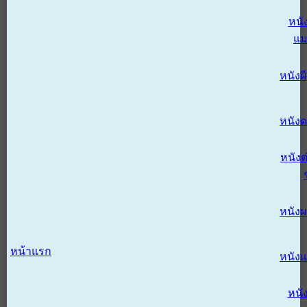
หนั
แม
หนังผี
หนังด
หนังต
หนัง
หน้าแรก
หนัง
หนั