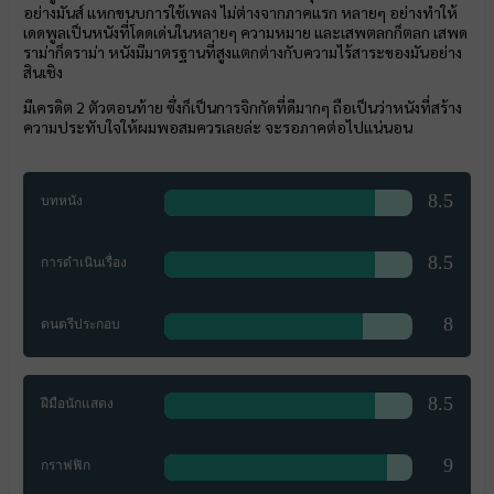
อย่างมันส์ แหกขนบการใช้เพลง ไม่ต่างจากภาคแรก หลายๆ อย่างทำให้
เดดพูลเป็นหนังที่โดดเด่นในหลายๆ ความหมาย และเสพตลกก็ตลก เสพด
ราม่าก็ดราม่า หนังมีมาตรฐานที่สูงแตกต่างกับความไร้สาระของมันอย่าง
สินเชิง
มีเครดิต 2 ตัวตอนท้าย ซึ่งก็เป็นการจิกกัดที่ดีมากๆ ถือเป็นว่าหนังที่สร้าง
ความประทับใจให้ผมพอสมควรเลยล่ะ จะรอภาคต่อไปแน่นอน
8.5
บทหนัง
8.5
การดำเนินเรื่อง
8
ดนตรีประกอบ
8.5
ฝีมือนักแสดง
9
กราฟฟิก