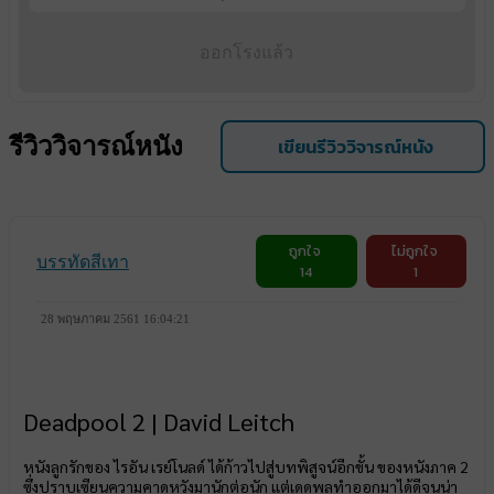
ออกโรงแล้ว
รีวิววิจารณ์หนัง
เขียนรีวิววิจารณ์หนัง
ถูกใจ
ไม่ถูกใจ
บรรทัดสีเทา
14
1
28 พฤษภาคม 2561 16:04:21
Deadpool 2 | David Leitch
หนังลูกรักของ ไรอัน เรย์โนลด์ ได้ก้าวไปสู่บทพิสูจน์อีกขั้น ของหนังภาค 2
ซึ่งปราบเซียนความคาดหวังมานักต่อนัก แต่เดดพูลทำออกมาได้ดีจนน่า