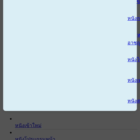
ข
หนังก
ห
อาช
หนัง
หนังเ
หนังส
หนังเข้าใหม่
หนังโปรแกรมหน้า