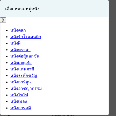
เลือกหมวดหมู่หนัง
╳
หนังตลก
หนังรักโรแมนติก
เข้าสู่ระบบ
หนังผี
สมัครสมาชิก
หนังดราม่า
หนังต่อสู้แอกชัน
หน้าแรก
หนังผจญภัย
ดาวน์โหลด
หนังแฟนตาซี
ดาวน์โหลดซอฟต์แวร์
หนังระทึกขวัญ
ซอฟต์แวร์
หนังการ์ตูน
แอปพลิเคชันบนมือถือ
หนังอาชญากรรม
ข่าวไอที
หนังไซไฟ
รีวิว
หนังเพลง
ทิปส์ไอที
หนังสารคดี
สินค้าไอที
เช็ครอบหนัง