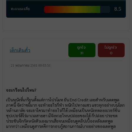
8.5
คะแนนเฉลี่ย
ถูกใจ
ไม่ถูกใจ
เด็กเดินตั๋ว
31
0
21 พฤษภาคม 2561 00:03:51
จะเกรียนไปไหน?
เป็นหนังที่เกรียนตั้งแต่การโปรโมท ยัน End Credit เลยสำหรับเดดพูล
ภาคนี้ จัดว่าขยี้มาก จะทำอะไรก็ทำ หนักไปทางแซว แซวทุกอย่างบนโลก
หล้านภาลัย จะเอาใครมาทำอะไรก็ได้ เหมือนเป็นหนังทดลองเวอร์ชั่น
ซุปเปอร์ฮีโร่มาเวลสายฮา มีจังหวะไหนปล่อยของได้ ก็ปล่อย ประชด
ประชันจิกกัดหนังตัวเองมากเสียจนเหมือนดูคลิปเบื้องหลังเดดพูล
มากกว่า เหมือนดูสารดคีการกอบกู้สถานการณ์บางอย่างของเดดพูล