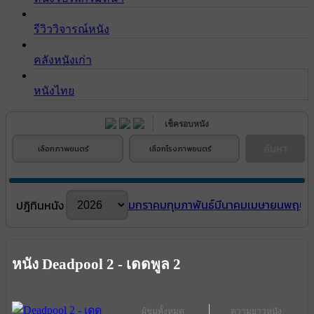
รีวิววิจารณ์หนัง
คลังหนังเก่า
หนังไทย
เช็ครอบหนัง
ค้นหา
เลือกภาพยนตร์
เลือกโรงภาพยนตร์
มกราคม
กุมภาพันธ์
มีนาคม
เมษายน
พฤษภ
ปฎิทินหนัง
หนัง Deadpool 2 - เดดพูล 2
ผู้ชมทั้งหมด
ความยาวหนัง