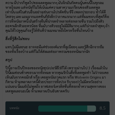
ความ มีปากก็พูดไปของเดดพูลมากๆ มันจิกมันกัดคนนู้นคนนี้ในทุกลม
หายใจเลย แต่หนังก็ไม่ได้เน้นแค่ความฮาความเกรียนของตัวเดดพูล
เท่านั้น แต่ในส่วนอื่นอย่างเช่นงานโปรดัคชั่น ซีจี เพลงประกอบ ทำได้ดี
โคตรๆ เลย แถมฉากแอคชั่นก็ยังดีกว่าภาคแรกมาก แต่ที่ผมชอบที่สุดก็คือ
การที่หนังภาคนี้ มันสร้างซีนที่น่าจดจำหลายต่อหลายซีน รวมไปถึงตัว
ละครเล็กตัวละครน้อย ที่แม้บางตัวจะดูไม่มีมิติมากๆ แต่ก็น่าจดจำสุดๆ ถ้า
คุณได้ไปดูคุณก็จะรู้ได้ทันทีว่าผมหมายถึงใครหรือซีนไหนบ้าง
สิ่งที่รู้สึกไม่ชอบ
แทบไม่มีเลยนะ อาจจะมีแค่ช่วงองค์แรกที่ดูเนือยๆ และรู้สึกฉีกจากธีม
ของทั้งเรื่องบ้าง แต่ก็ไม่ได้ส่งผลต่อภาพรวมของหนังมากนัก
สรุป
ปีนี้อาจเป็นปีทองของหนังซุปเปอร์ฮีโร่ก็ได้ เพราะผ่านไป 3 เรื่องแล้วใน
ปีนี้ผมค่อนข้างชอบมากทั้งหมด หากคุณรักในสิ่งที่เดดพูลทำ ไม่ว่าจะเคย
เห็นมันจากคอมิกส์ หรือ เคยดูหนังภาคแรก หรือ Wolverin Origins มา
ก็ตาม ห้ามพลาดภาคนี้ด้วยประการทั้งปวง รับรองว่าไม่ผิดหวังอย่าง
แน่นอน นี่ผมยังไม่พูดถึง อาฟเตอร์เครดิตซีนที่ตอกย้ำความสุดทางของ
เดดพูลเลยนะเนี่ย ห้ามพลาดเป็นอันขาดครับ
8.5
บทหนัง