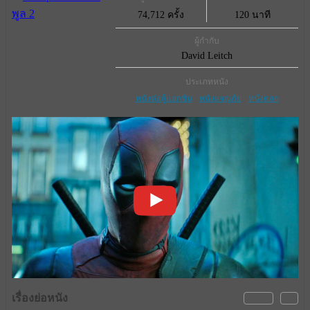
74,712 ครั้ง
120 นาที
ผู้กำกับ
David Leitch
ประเภทหนัง
หนังต่อสู้แอกชัน
หนังผจญภัย
หนังตลก
เรื่องย่อหนัง