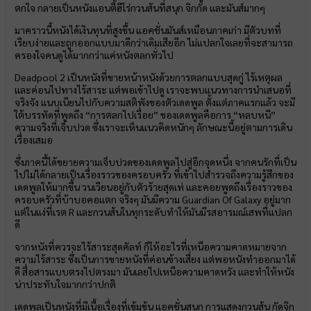
ตกใจ กลายเป็นหนังแอนตี้ฮีโร่กวนส้นที่สนุก จิกกัด และมันส์มากๆ
มาคราวนี้หนังได้เงินทุนที่สูงขึ้น แอคชั่นมันส์เหมือนภาคเก่า มีตัวบทที่
เรียบง่ายและถูกออกแบบมาดีกว่าเดิมเสียอีก ไม่แปลกใจเลยที่จะสามารถ
ครองใจคนดูได้มากกว่าแค่หนังตลกทั่วไป
Deadpool 2 เป็นหนังที่ขายหน้าหนังด้วยการตลกแบบสุดกู่ ไร้เหตุผล
และค่อนไปทางไร้สาระ แต่พอเข้าไปดู เราจะพบแนวทางการนำเสนอที่
จริงจัง แนบเนียนไปกับความสติพังของตัวเดดพูล ตั้งแต่ภาคแรกแล้ว จะมี
ใต้บรรทัดที่พูดถึง “การตลกไปเรื่อย” ของเดดพูลคือการ “หลบหนี”
ความจริงที่เจ็บปวด ซึ่งเราจะเห็นแนวคิดหนักๆ ลักษณะนี้อยู่ตามการเดิน
เรื่องเสมอ
ซึ่งภาคนี้ได้ขยายความเจ็บปวดของเดดพูลไปสู่อีกจุดหนึ่ง จากคนรักที่เป็น
ไปไม่ได้กลายเป็นเรื่องราวของครอบครัว ที่เข้าไปสำรวจถึงความรู้สึกของ
เดดพูลให้มากขึ้น วนเวียนอยู่กับตัวร้ายสุดเท่ และคอยพูดถึงเรื่องราวของ
ครอบครัวที่บ้าบอคอแตก จริงๆ มันมีความ Guardian Of Galaxy อยู่มาก
แต่ในแง่ที่เรต R และกวนส้นในทุกระดับทำให้มันมีรสอารมณ์เสพที่แปลก
ดี
จากหนังที่ควรจะไร้สาระสุดคัลท์ ก็ให้อะไรที่เหนือความคาดหมายจาก
ความไร้สาระ ซึ่งเป็นการขายหนังที่ค่อนข้างเสี่ยง แต่พอหนังทำออกมาได้
ดี สื่อสารแบบตรงไปตรงมา มันเลยไปเหนือความคาดหวัง และทำให้หนัง
น่าประทับใจมากกว่าปกติ
เดดพูลเป็นหนังที่มีเนื้อเรื่องที่เข้มข้น แอคชั่นสนุก การแสดงกวนส้น กัดจิก