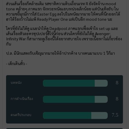
ส่วนเส้นเรื่องก็คล้ายเดิม รสชาติความดิบเถื่อนเรท R ยังจัดจ้าน mood
tone คล้ายๆ ภาคแรก จังหวะหนังแอบหน่วงเล็กน้อย แต่บันเทิงยับ ใน
ความขยี้มุกมีการใส่ Easter Egg ลงไปในหนังมากมาย ให้คนที่นึกออกได้
ฮาได้ร้องว้าวไม่แพ้ Ready Player One แต่เป็นอีก mood tone นะ
ใครที่ยังไม่ได้ดู แนะนำให้ดู Deadpool ภาคแรกเพื่อเข้าใจ set up และ
เส้นเรื่องตัวละครซุปเปอร์ฮีโร่นี้ก่อน ส่วนใครที่ยังไม่ได้ดู Avenger:
Infinity War ก็สามารถดูเรื่องนี้ได้อยากสบายใจ เพราะเนื้อหาไม่เกี่ยวข้อง
กัน
ป.ล. มีนักแสดงรับเชิญมากมายให้อ้าปากค้าง บางคนมาแบบ 1 วิก็มา
- เด็กเดินตั๋ว -
8
บทหนัง
8
การดำเนินเรื่อง
7.5
ดนตรีประกอบ