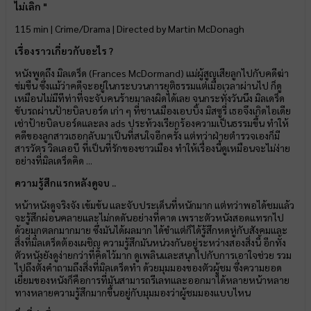
ไม่เลิก "
115 min | Crime/Drama | Directed by Martin McDonagh
เรื่องราวเกี่ยวกับอะไร ?
หนังพูดถึง มิลเดร็ด (Frances McDormand) แม่ผู้สูญเสียลูกไปกับคดีฆ่า
ข่มขืน ซึ่งแม้ว่าคดีจะอยู่ในกระบวนการยุติธรรมแต่เมื่อเวลาผ่านไป ก็ดู
เหมือนไม่มีทีท่าที่จะจับคนร้ายมาลงผิดได้เลย จนกระทั่งวันนึง มิลเดร็ด
ขับรถผ่านป้ายบิลบอร์ด เก่า ๆ ที่ชานเมืองเอบบิ้ง มิสซูรี่ เธอจึงเกิดไอเดีย
เช่าป้ายบิลบอร์ดและลง ads ประท้วงเรียกร้องความเป็นธรรมขึ้น ทำให้
คดีของลูกสาวเธอกลับมาเป็นที่สนใจอีกครั้ง แต่ทว่าฝ่ายตำรวจเองก็มี
สารวัตร วิลเลอบี ที่เป็นที่รักของชาวเมือง ทำให้เรื่องนี้ดูเหมือนจะไม่ง่าย
อย่างที่มิลเดร็ดคิด ...
ความรู้สึกแรกหลังดูจบ ..
หน้าหนังดูจริงจัง เข้มข้น และจับประเด็นที่หนักมาก แต่ทว่าพอได้ชมแล้ว
จะรู้สึกผ่อนคลายและไม่กดดันอย่างที่คาด เพราะตัวหนังสอดแทรกไป
ด้วยมุกตลกมากมาย ซึ่งมันได้ผลมาก ได้ขำแต่ก็ได้รู้สึกหดหู่กับสังคมและ
สิ่งที่มิลเดร็ดต้องเผชิญ ความรู้สึกมันหน่วงกันอยู่ระหว่างสองสิ่งนี้ อีกทั้ง
ตัวหนังยังดูง่ายกว่าที่คิดไว้มาก ดูเพลินและสนุกไปกับการเอาใจช่วย รวม
ไปถึงตั้งคำถามถึงสิ่งที่มิลเดร็ดทำ ด้วยมุมมองของตัวผู้ชม ซึ่งความยอด
เยี่ยมของหนังก็คือการที่มันสามารถรีเลทและออกมาได้หลายหน้าหลาย
ทางหลายความรู้สึกมากขึ้นอยู่กับมุมมองว่าผู้ชมมองแบบไหน