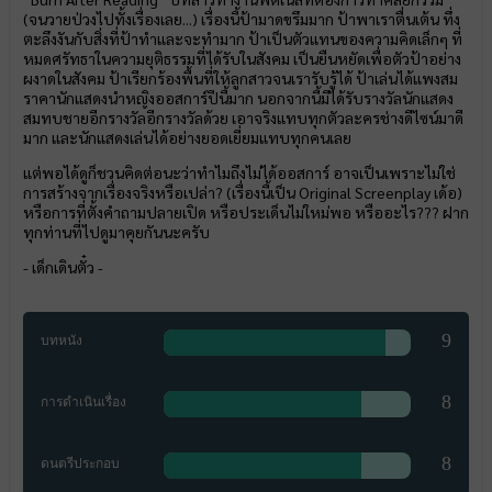
(จนวายป่วงไปทั้งเรื่องเลย...) เรื่องนี้ป้ามาดขรึมมาก ป้าพาเราตื่นเต้น ทึ่ง
ตะลึงงันกับสิ่งที่ป้าทำและจะทำมาก ป้าเป็นตัวแทนของความคิดเล็กๆ ที่
หมดศรัทธาในความยุติธรรมที่ได้รับในสังคม เป็นยืนหยัดเพื่อตัวป้าอย่าง
ผงาดในสังคม ป้าเรียกร้องพื้นที่ให้ลูกสาวจนเรารับรู้ได้ ป้าเล่นได้แพงสม
ราคานักแสดงนำหญิงออสการ์ปีนี้มาก นอกจากนี้มีได้รับรางวัลนักแสดง
สมทบชายอีกรางวัลอีกรางวัลด้วย เอาจริงแทบทุกตัวละครช่างดีไซน์มาดี
มาก และนักแสดงเล่นได้อย่างยอดเยี่ยมแทบทุกคนเลย
แต่พอได้ดูก็ชวนคิดต่อนะว่าทำไมถึงไม่ได้ออสการ์ อาจเป็นเพราะไม่ใช่
การสร้างจากเรื่องจริงหรือเปล่า? (เรื่องนี้เป็น Original Screenplay เด้อ)
หรือการที่ตั้งคำถามปลายเปิด หรือประเด็นไม่ใหม่พอ หรืออะไร??? ฝาก
ทุกท่านที่ไปดูมาคุยกันนะครับ
- เด็กเดินตั๋ว -
9
บทหนัง
8
การดำเนินเรื่อง
8
ดนตรีประกอบ