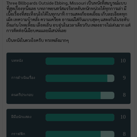
Three Billboards Outside Ebbing, Missouri เป็นหนังที่สมบูรณ์แบบ
ที่สุดเรื่องหนึ่งเลย บทภาพยนตร์สมจริงกดดันหนักหน่วงได้ทุกการเล่า มี
เนื้อเรื่องที่สะเทือนใจได้ในทุกนาที การแสดงก็ยอดเยี่ยม เก็บละเอียดทุก
เม็ด เทความบ้าคลั่ง ความเครียด อารมณ์ใส่กันแบบสุดๆ แสดงกันในระดับ
ถึงแก่น โหดเหี้ยม เลือดเย็น อบอุ่นในเวลาเดียวกัน เพลงอาจไม่เด่นมาก แต่
การตัดต่อนี่เฉียบคมและมีเสน่ห์เลย
เป็นหนังในดวงใจครับ ทรงพลังมากๆ
10
บทหนัง
9
การดำเนินเรื่อง
8
ดนตรีประกอบ
10
ฝีมือนักแสดง
8
กราฟฟิก