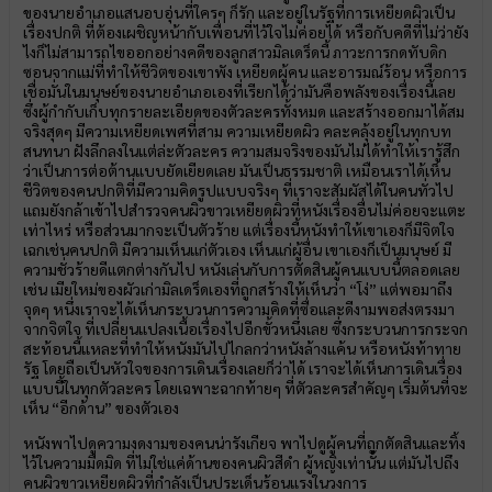
ของนายอำเภอแสนอบอุ่นที่ใครๆ ก็รัก และอยู่ในรัฐที่การเหยียดผิวเป็น
เรื่องปกติ ที่ต้องเผชิญหน้ากับเพื่อนที่ไว้ใจไม่ค่อยได้ หรือกับคดีที่ไม่ว่ายัง
ไงก็ไม่สามารถไขออกอย่างคดีของลูกสาวมิลเดร็ดนี้ ภาวะการกดทับดิก
ซอนจากแม่ที่ทำให้ชีวิตของเขาพัง เหยียดผู้คน และอารมณ์ร้อน หรือการ
เชื่อมั่นในมนุษย์ของนายอำเภอเองที่เรียกได้ว่ามันคือพลังของเรื่องนี้เลย
ซึ่งผู้กำกับเก็บทุกรายละเอียดของตัวละครทั้งหมด และสร้างออกมาได้สม
จริงสุดๆ มีความเหยียดเพศที่สาม ความเหยียดผิว คละคลุ้งอยู่ในทุกบท
สนทนา ฝังลึกลงในแต่ล่ะตัวละคร ความสมจริงของมันไม่ได้ทำให้เรารู้สึก
ว่าเป็นการต่อต้านแบบยัดเยียดเลย มันเป็นธรรมชาติ เหมือนเราได้เห็น
ชีวิตของคนปกติที่มีความคิดรูปแบบจริงๆ ที่เราจะสัมผัสได้ในคนทั่วไป
แถมยังกล้าเข้าไปสำรวจคนผิวขาวเหยียดผิวที่หนังเรื่องอื่นไม่ค่อยจะแตะ
เท่าไหร่ หรือส่วนมากจะเป็นตัวร้าย แต่เรื่องนี้หนังทำให้เขาเองก็มีจิตใจ
เฉกเช่นคนปกติ มีความเห็นแก่ตัวเอง เห็นแก่ผู้อื่น เขาเองก็เป็นมนุษย์ มี
ความชั่วร้ายดีแตกต่างกันไป หนังเล่นกับการตัดสินผู้คนแบบนี้ตลอดเลย
เช่น เมียใหม่ของผัวเก่ามิลเดร็ดเองที่ถูกสร้างให้เห็นว่า “โง่” แต่พอมาถึง
จุดๆ หนึ่งเราจะได้เห็นกระบวนการความคิดที่ซื่อและดีงามพอส่งตรงมา
จากจิตใจ ที่เปลี่ยนแปลงเนื้อเรื่องไปอีกขั้วหนึ่งเลย ซึ่งกระบวนการกระจก
สะท้อนนี้แหละที่ทำให้หนังมันไปไกลกว่าหนังล้างแค้น หรือหนังท้าทาย
รัฐ โดยถือเป็นหัวใจของการเดินเรื่องเลยก็ว่าได้ เราจะได้เห็นการเดินเรื่อง
แบบนี้ในทุกตัวละคร โดยเฉพาะฉากท้ายๆ ที่ตัวละครสำคัญๆ เริ่มต้นที่จะ
เห็น “อีกด้าน” ของตัวเอง
หนังพาไปดูความงดงามของคนน่ารังเกียจ พาไปดูผู้คนที่ถูกตัดสินและทิ้ง
ไว้ในความมืดมิด ที่ไม่ใช่แค่ด้านของคนผิวสีดำ ผู้หญิงเท่านั้น แต่มันไปถึง
คนผิวขาวเหยียดผิวที่กำลังเป็นประเด็นร้อนแรงในวงการ