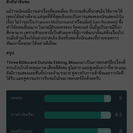
สิ่งที่น่าชื่นชม
แม้ว่าหนังจะมีการเล่าเรื่องที่ยอดเยี่ยม จับประเด็นที่น่าสนใจ ใช้ภาพ ใช้
เพลงได้อย่างดีงาม แต่จุดที่ดีที่สุดเห็นจะเป็นการแสดงของนักแสดงนำใน
เรื่อง ไม่ว่าจะเป็น Frances McDormand หรือแม้แต่ Sam Rockwell ซึ่ง
ทำได้ยอดเยี่ยมมาก ในกรณีตัวละครของ ร็อคเวลล์ นั้นถือเป็นกรณีที่น่า
ศึกษามาก เพราะตัวละครนี้เป็นตัวละครที่มีการพัฒนาตั้งแต่ต้นเรื่องไป
จนถึงท้ายเรื่องได้อย่างน่าสนใจ ต้องชื่นชมทั้งนักแสดงที่ถ่ายทอดการ
พัฒนานี้ออกมาได้อย่างดีเยี่ยม
สรุป
Three Billboard Outside Ebbing, Missouri
เป็นภาพยนตร์อีกเรื่องที่
ครบถ้วนไปด้วยคุณภาพ เสียดสีสังคม ดูไม่ยาก และดูเพลินกว่าที่คาด แถม
ยังมีการแสดงและซีนที่น่าจดจำมากมาย คู่ควรกับการเข้าชิงและรางวัลที่
ได้รับ และคู่ควรแก่การรับชมในโรงภาพยนตร์อีกด้วยครับ
9
บทหนัง
8.5
การดำเนินเรื่อง
8
ดนตรีประกอบ