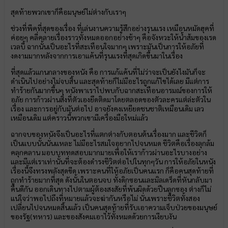
สุดท้ายพวกเขาก็คือมนุษย์ไม่ต่างกับเราๆ
ช่วงที่พีคที่สุดของเรื่อง ที่เล่นงานความรู้สึกอย่างรุนแรง เหมือนหมัดฮุคที่
ค่อยๆ คลี่คลายเรื่องราวทั้งหมดออกอย่างช้าๆ คือจังหวะให้น้ำส้มของเรด
เวลบี้ ฉากนั้นเป็นอะไรที่สะเทือนใจมากๆ เพราะมันเป็นการให้อภัยที่
งดงามมากหลังจากการเอาแค้นที่รุนแรงที่สุดเกิดขึ้นมาในเรื่อง
ที่สุดแล้วแกนกลางของหนัง คือ การแก้แค้นที่ไม่ว่าจะเป็นยังไงมันก็จะ
ดำเนินไปอย่างไม่จบสิ้น และสุดท้ายก็ไม่มีอะไรถูกแก้ไขได้เลย มีแต่การ
ทำร้ายกันมากขึ้นๆ หนังพาเราไปพบกับฉากสะเทือนอารมณ์ของการให้
อภัย การก้าวผ่านสิ่งที่ตัวเองยึดติดมาโดยตลอดของตัวละครแต่ล่ะตัวใน
เรื่อง และการอยู่กับมันต่อไป อาจยังคงเหยียดชนชาติเหมือนเดิม เลว
เหมือนเดิม แต่คราวนี้พวกเขามีเครื่องมือใหม่แล้ว
ฉากจบของหนังจึงเป็นอะไรที่แตกต่างกับตอนต้นเรื่องมาก และชีวิตก็
เป็นแบบนั้นนั่นแหละ ไม่มีอะไรสมใจอยากไปจนหมด ชีวิตคือเรื่องลุกล้ม
คลุกคลาน มอบบททดสอบมากมายเพื่อให้เราก้าวผ่านอะไรบางอย่าง
และมีแต่เราเท่านั้นที่จะต้องดำรงชีวิตต่อไปในทุกๆวัน การให้อภัยในหนัง
เรื่องนี้จึงทรงพลังสุดขีด เพราะคนที่ให้อภัยเป็นคนแรก ก็คือคนสุดท้ายที่
ถูกทำร้ายมากที่สุด ดังนั้นในตอนจบ ทั้งดิกซอนและมิลเดร็ดที่หันกลับมา
คืนดีกัน ออกเดินทางไปตามผู้ต้องสงสัยที่พ้นผิดด้วยปืนลูกซอง ต่างก็ไม่
แน่ใจว่าพอไปถึงที่หมายแล้วจะฆ่ากันหรือไม่ นั่นเพราะชีวิตทั้งสอง
เปลี่ยนไปจนหมดสิ้นแล้ว เป็นคนสุดท้ายที่รับเอาความเจ็บป่วยของมนุษย์
ของรัฐ(ทหาร) และของสังคมเอาไว้ทั้งหมดด้วยการเงียบงัน