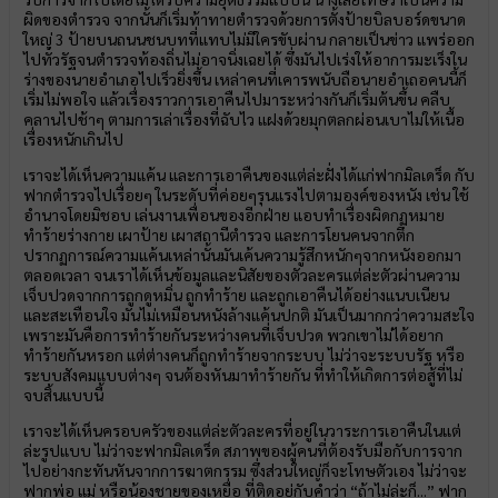
ผิดของตำรวจ จากนั้นก็เริ่มท้าทายตำรวจด้วยการตั้งป้ายบิลบอร์ดขนาด
ใหญ่ 3 ป้ายบนถนนชนบทที่แทบไม่มีใครขับผ่าน กลายเป็นข่าว แพร่ออก
ไปทั่วรัฐจนตำรวจท้องถิ่นไม่อาจนิ่งเฉยได้ ซึ่งมันไปเร่งให้อาการมะเร็งใน
ร่างของนายอำเภอไปเร็วยิ่งขึ้น เหล่าคนที่เคารพนับถือนายอำเถอคนนี้ก็
เริ่มไม่พอใจ แล้วเรื่องราวการเอาคืนไปมาระหว่างกันก็เริ่มต้นขึ้น คลืบ
คลานไปช้าๆ ตามการเล่าเรื่องที่ฉับไว แฝงด้วยมุกตลกผ่อนเบาไม่ให้เนื้อ
เรื่องหนักเกินไป
เราจะได้เห็นความแค้น และการเอาคืนของแต่ล่ะฝั่งได้แก่ฟากมิลเดร็ด กับ
ฟากตำรวจไปเรื่อยๆ ในระดับที่ค่อยๆรุนแรงไปตามองค์ของหนัง เช่น ใช้
อำนาจโดยมิชอบ เล่นงานเพื่อนของอีกฝ่าย แอบทำเรื่องผิดกฏหมาย
ทำร้ายร่างกาย เผาป้าย เผาสถานีตำรวจ และการโยนคนจากตึก
ปรากฏการณ์ความแค้นเหล่านั้นมันเค้นความรู้สึกหนักๆจากหนังออกมา
ตลอดเวลา จนเราได้เห็นข้อมูลและนิสัยของตัวละครแต่ล่ะตัวผ่านความ
เจ็บปวดจากการถูกดูหมิ่น ถูกทำร้าย และถูกเอาคืนได้อย่างแนบเนียน
และสะเทือนใจ มันไม่เหมือนหนังล้างแค้นปกติ มันเป็นมากกว่าความสะใจ
เพราะมันคือการทำร้ายกันระหว่างคนที่เจ็บปวด พวกเขาไม่ได้อยาก
ทำร้ายกันหรอก แต่ต่างคนก็ถูกทำร้ายจากระบบ ไม่ว่าจะระบบรัฐ หรือ
ระบบสังคมแบบต่างๆ จนต้องหันมาทำร้ายกัน ที่ทำให้เกิดการต่อสู้ที่ไม่
จบสิ้นแบบนี้
เราจะได้เห็นครอบครัวของแต่ล่ะตัวละครที่อยู่ในวาระการเอาคืนในแต่
ล่ะรูปแบบ ไม่ว่าจะฟากมิลเดร็ด สภาพของผู้คนที่ต้องรับมือกับการจาก
ไปอย่างกะทันหันจากการฆาตกรรม ซึ่งส่วนใหญ่ก็จะโทษตัวเอง ไม่ว่าจะ
ฟากพ่อ แม่ หรือน้องชายของเหยื่อ ที่ติดอยู่กับคำว่า “ถ้าไม่ล่ะก็...” ฟาก