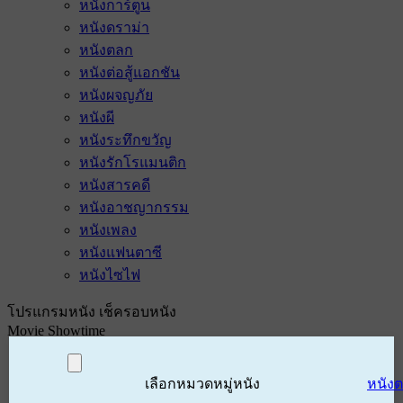
หนังการ์ตูน
หนังดราม่า
หนังตลก
หนังต่อสู้แอกชัน
หนังผจญภัย
หนังผี
หนังระทึกขวัญ
หนังรักโรแมนติก
หนังสารคดี
หนังอาชญากรรม
หนังเพลง
หนังแฟนตาซี
หนังไซไฟ
โปรแกรมหนัง เช็ครอบหนัง
Movie Showtime
เลือกหมวดหมู่หนัง
หนัง