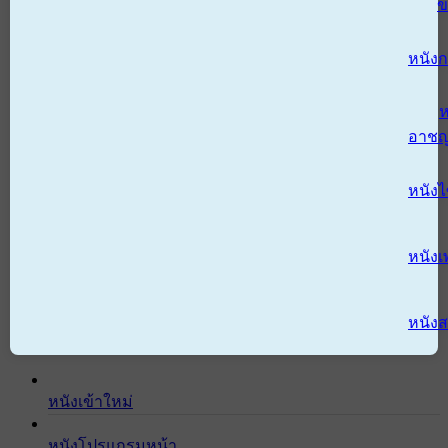
ข
หนังก
ห
อาช
หนัง
หนังเ
หนังส
หนังเข้าใหม่
หนังโปรแกรมหน้า