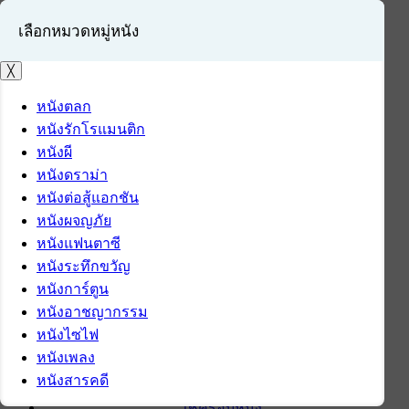
เลือกหมวดหมู่หนัง
╳
หนังตลก
หนังรักโรแมนติก
เข้าสู่ระบบ
หนังผี
สมัครสมาชิก
หนังดราม่า
หนังต่อสู้แอกชัน
หน้าแรก
หนังผจญภัย
ดาวน์โหลด
หนังแฟนตาซี
ดาวน์โหลดซอฟต์แวร์
หนังระทึกขวัญ
ซอฟต์แวร์
หนังการ์ตูน
แอปพลิเคชันบนมือถือ
หนังอาชญากรรม
ข่าวไอที
หนังไซไฟ
รีวิว
หนังเพลง
ทิปส์ไอที
หนังสารคดี
สินค้าไอที
เช็ครอบหนัง