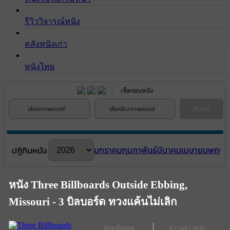
รีวิววิจารณ์หนัง
คลังหนังเก่า
หนังไทย
เช็ครอบหนัง
ค้นหา
เลือกภาพยนตร์
เลือกโรงภาพยนตร์
มกราคม
กุมภาพันธ์
มีนาคม
เมษายน
พฤษภ
ปฎิทินหนัง
หนัง Three Billboards Outside Ebbing,
Missouri - 3 บิลบอร์ด ทวงแค้นไม่เลิก
ผู้ชมทั้งหมด
ความยาวหนัง