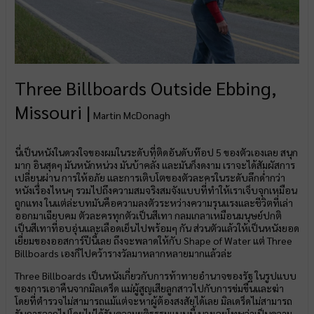
Three Billboards Outside Ebbing,
Missouri |
Martin McDonagh
นี่เป็นหนังในดวงใจของผมในระดับที่ติดอันดับท๊อป 5 ของตัวเองเลย สนุก
มาก อินสุดๆ มันหนักหน่วง มันบ้าคลั่ง และมันก็งดงาม เราจะได้สัมผัสการ
เปลี่ยนผ่าน การให้อภัย และการเติบโตของตัวละครในระดับลึกด่ำกว่า
หนังเรื่องไหนๆ รวมไปถึงความสมจริงสมจังแบบที่ทำให้เราเจ็บจุกเหมือน
ถูกแทง ในแต่ล่ะบทมันคือความลงตัวระหว่างความรุนแรงและชีวิตที่เล่า
ออกมาเฉียบคม ตัวละครทุกตัวเป็นสีเทา กลมเกลาเหมือนมนุษย์ปกติ
เป็นสีเทาที่อบอุ่นและเลือดเย็นไปพร้อมๆ กัน ส่วนตัวแล้วให้เป็นหนังยอด
เยี่ยมของออสการ์ปีนี้เลย ถึงจะพลาดให้กับ Shape of Water แต่ Three
Billboards เองก็ไปคว้ารางวัลมาหลากหลายมากแล้วล่ะ
Three Billboards เป็นหนังเกี่ยวกับการท้าทายอำนาจของรัฐ ในรูปแบบ
ของการเอาคืนจากมิลเดร็ด แม่ผู้สูญเสียลูกสาวไปกับการข่มขืนและฆ่า
โดยที่ตำรวจไม่สามารถแม้แต่จะหาผู้ต้องสงสัยได้เลย มิลเดร็ดไม่สามารถ
รับการจากไปโดยไม่ได้รับความยุติธรรมแบบนี้ นางเลยโทษว่าเป็นความ