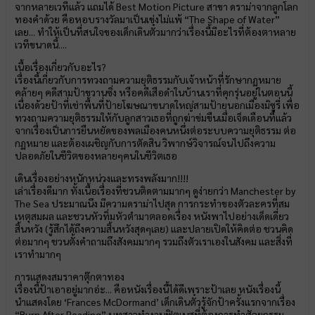
จากหลายเวทีแล้ว แถมได้ Best Motion Picture สาขา ดราม่าจากลูกโลก
ทองคำด้วย คือหอบรางวัลมาเป็นเข่งไม่แพ้ “The Shape of Water”
เลย... ทำให้เป็นที่สนใจของเด็กเดินตั๋วมากว่าเรื่องนี้มีอะไรที่ต้องตาหลาย
เวทีขนาดนี้....
เนื้อเรื่องเกี่ยวกับอะไร?
เรื่องนี้เกี่ยวกับการทวงถามความยุติธรรมกับเจ้าหน้าที่รักษากฏหมาย
คล้ายๆ คดีสามป้าขวานซิ่ง หรือคดีเสือดำในบ้านเราที่คุกรุ่นอยู่ในตอนนี้
เนื่องด้วยป้าที่เช่าพื้นที่ป้ายโฆษณาขนาดใหญ่สามป้ายนอกเมืองมิซูรี่ เพื่อ
ทวงถามความยุติธรรมให้กับลูกสาวเธอที่ถูกฆ่าข่มขืนเมื่อเจ็ดเดือนที่แล้ว
จากเรื่องเป็นการยืนหยัดของพลเมืองคนหนึ่งต่อระบบความยุติธรรม ต่อ
กฏหมาย และต้องเผชิญกับการตัดสิน วิพากษ์วิจารณ์จนไปถึงความ
ปลอดภัยในชีวิตของหลายๆคนในชีวิตเธอ
เดินเรื่องอย่างหนักหน่วงและทรงพลังมาก!!!!
เล่าเรื่องดีมาก ทั้งเนื้อเรื่องที่ชวนติดตามมากๆ ดูง่ายกว่า Manchester by
The Sea ประมาณนึง มีความดราม่าไปสุด การกระทำของตัวละครที่สม
เหตุสมผล และชวนหัวทิ่มหัวตำมาตลอดเรื่อง หนังพาไปอย่างเด็ดเดี่ยว
สิ้นหวัง (รู้สึกได้ถึงความสิ้นหวังสุดๆเลย) และปลายเปิดให้คิดต่อ ชวนคิด
ต่อมากๆ ชวนตั้งคำถามถึงสังคมมากๆ รวมถึงตัวเราเองในสังคม และสิ่งที่
เราทำมากๆ
การแสดงสมราคาตุ๊กตาทอง
เรื่องนี้ป้าเอาอยู่มากอ่ะ... คือหนังเรื่องนี้ได้ดีเพราะป้าเลย หนังเรื่องนี้
นำแสดงโดย ‘Frances McDormand’ เด็กเดินตั๋วรู้จักป้าครั้งแรกจากเรื่อง
“Burn After Reading” บทสาวทำงานฟิตเนสที่ต้องการทำศัลยกรรม