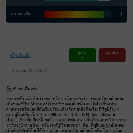
9
คะแนนเฉลี่ย
ถูกใจ
ไม่ถูกใจ
เด็กเดินตั๋ว
1
1
11 มีนาคม 2561 21:58:28
อู้หูว!!! มาเป็นเข่ง...
ประกาศไปแล้วเรียบร้อยสำหรับรางวัลออสการ์ ภาพยนตร์ยอดเยี่ยมตก
เป็นของ “The Shape of Water” ของลุงกีเยร์โม เดล โตโร (ขึ้นแท่น
สามทหารเสือแมกซิกันเรียบร้อยแล้ว) ที่น่าสนใจคือเรื่องที่ตีคู่มีลุ้นมา
แบบสูสีเลยคือเรื่อง Three Billboards Outside Ebbing, Missouri
(โอ่ย.... เขียนชื่อก็เหนื่อยแล้ว... แอบเม้าท์ตอนไปซื้อตั๋วบอกพนักงานขาย
ว่าเรื่อง ‘ป้าสามป้าย’ ครับ เขาก็รู้เรื่องแฮะ ฮ่า! ฮ่า!) ที่สูสีแถมดูเหมือนจะ
เป็นตัวตั้งตัวตีที่จะได้รับรางวัลภาพยนตร์ยอดเยี่ยมด้วยคือ โกยรางวัลมา