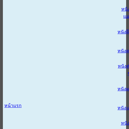
หนั
แม
หนังผี
หนังด
หนังต
หนัง
หน้าแรก
หนัง
หนั