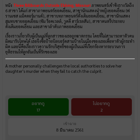
หนัง
Three Billboards Outside Ebbing, Missouri
ภาพยนตร์เข้าชิงรางวัลถึง
6 สาขา ได้แก่ สาขาภาพยนตร์ยอดเยี่ยม, สาขานักแสดงนำหญิงยอดเยี่ยม (ฟ
รานเซส แม็คดอร์มานด์), สาขาบทภาพยนตร์ดั้งเดิมยอดเยี่ยม, สาขานักแสดง
สมทบชายยอดเยี่ยม (ซัม ร็อคเวลล์, วูดดี ฮาร์เรลสัน), สาขาดนตรีประกอบ
ดั้งเดิมยอดเยี่ยม และสาขาลำดับภาพยอดเยี่ยม
เรื่องราวเกี่ยวกับผู้เป็นแม่ที่ลูกสาวของเธอถูกฆาตกรรม โดยที่ไม่สามารถหาตัวคน
ผิดมารับโทษได้ เธอจึงซื้อป้ายบิลบอร์ดสามป้ายในเมืองของเธอเพื่อหาตัวผู้กระทำ
ผิด และนี่คือเรื่องราวความรักบริสุทธิ์ของผู้เป็นแม่ที่เรียกร้องหากระบวนการ
ยุติธรรมให้ลูกอันเป็นที่รักของเธอ
A mother personally challenges the local authorities to solve her
daughter's murder when they fail to catch the culprit.
อยากดู
ไม่อยากดู
17
2
เข้าฉาย
8 มีนาคม 2561