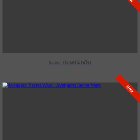
Stuber - เรียกเก๋งไปจับโจร
85
6
เข้าฉาย 12 กันยายน 2572
New