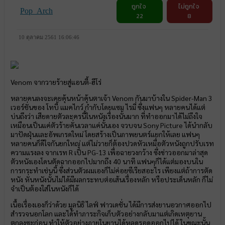
ถูกใจ
ไม่ถูกใจ
Pop_Arch
22
8
10 ตุลาคม 2561 16:06:46
Venom จากวายร้ายสู่แอนตี้-ฮีโร่
หลายคนลงจะเคยคุ้นหน้าคุ้นตาเจ้า Venom กันมาบ้างใน Spider-Man 3
เวอร์ชั่นของ โทบี้ แมคไกว์ กำกับโดยแซม ไรมี่ ซึ่งแฟนๆ หลายคนได้แต่
บ่นถึงว่า เสียดายตัวละครนี้ในหนังเรื่องนั้นมาก ที่ทำออกมาได้ไม่ถึงใจ
เหมือนเป็นแค่ตัวร้ายคั่นเวลาแค่นั้นเอง จวบจน Sony Picture ได้นำกลับ
มาปัดฝุ่นและอัพเกรดใหม่ โดยสร้างเป็นภาพยนตร์แยกให้เลย แฟนๆ
หลายคนก็ดีใจกันยกใหญ่ แต่ไม่วายก็ต้องปวดหัวเหมื่อตัวหนังถูกปรับเรท
ความแรงลง จากเรท R เป็น PG-13 เพื่อฉายวงกว้าง ซึ่งข่าวออกมาล่าสุด
ตัวหนังเองโดนตัดฉากออกไปมากถึง 40 นาที แฟนๆก็ได้แต่มองบนใน
การกระทำเช่นนี้ ซึ่งส่วนตัวผมเองก็ไม่ค่อยซีเรียสอะไร เพียงแต่ถ้าการตัด
หนัง หั่นหนังนั้นไม่ได้มีผลกระทบต่อเส้นเรื่องหลัก หรือประเด็นหลัก ก็ไม่
จำเป็นต้องใส่ในหนังก็ได้
เนื้อเรื่องเองก็ว่าด้วย มูลนิธิ ไลฟ์ ฟาวเดชั่น ได้มีการส่งยานอวกาศออกไป
สำรวจนอกโลก และได้ทำภาระกิจเก็บตัวอย่างกลับมาแต่เกิดเหตุยาน
ตกลงซะก่อน ทำให้ตัวอย่างภายในยานได้หลุดรอดออกไปได้ ในขณะนั้น