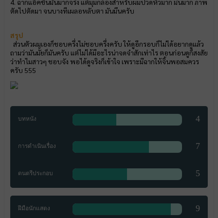
4. ฉากแอ็คชั่นมันมากจริง แต่มุมกล้องสำหรับผมปวดหัวมาก มึนมาก ภาพ
ตัดไปตัดมา จนบางทีเผลอหลับตา มันมึนครับ
สรุป
ส่วนตัวผมเองก็ชอบครึ่งไม่ชอบครึ่งครับ ให้ดูอีกรอบก็ไม่ได้อยากดูแล้ว
ถามว่ามันมั้ยก็มันครับ แต่ไม่ได้มีอะไรน่าจดจำสักเท่าไร ตอนก่อนดูก็สงสัย
ว่าทำไมสาวๆ ชอบจัง พอได้ดูจริงก็เข้าใจ เพราะมีฉากให้จิ้นพอสมควร
ครับ 555
4
บทหนัง
7
การดำเนินเรื่อง
5
ดนตรีประกอบ
9
ฝีมือนักแสดง