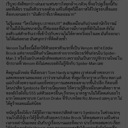
(รีบูท) ยังดีซะกว่า เล่นเอาแฟนชาวไทยกล้าๆ กลัวๆ ที่จะไปดูเรื่องนี้กัน
เลยทีเดียว รวมถึงตัวเราเองด้วย แต่ในที่สุดก็มีโอกาสได้ไปดูรอบสื่อและ
ต้องบอกเลยว่า “มันดีกว่าที่เราคิดเยอะมาก”
ไม่รู้แหละ “ใครไม่ชอบ เราชอบ!!!” สงสัยเหมือนกันว่าเหล่านักวิจารณ์
ทำไมถึงให้แย่ขนาดนั้น ก็ใช่แหละที่มันอาจมีบางจุดที่ยังไม่โอเค ยังไม่
ลงตัว แต่สำหรับเราที่เข้าไปกับความไม่ได้คาดหวังอะไรเลย มันก็ออกมา
ไม่ได้แย่เลยนะ มันสนุกกว่าที่คิดด้วยซ้ำ
Venom ในเรื่องนี้เลือกใช้ตัวละครตัวแรกที่เป็น Venom อย่าง Eddie
Brock แต่อาจจะมีต้นกำเนิดแตกต่างจากหนังเวอร์ชั่นก่อนใน Spider-
Man 3 หรือในฉบับคอมิกส์พอสมควร เพราะมันเป็นการปูจักรวาลใหม่ ใน
จักรวาลที่ Venom ยังไม่เคยเจอยังไม่รู้จักกับ Spider-Man เลย
คิดถูกแล้วหล่ะ ที่เลือกเอา Tom Hardy มาแสดง เราค่อนข้างชอบการ
แสดงของเขาเลยแหละ เราว่าเขาเล่นดีนะ ทั้งดูเกรี้ยวกราด เกรียน ตลก แต่
แฝงไปด้วยความเท่ และยิ่งชอบการแสดงของเขามากขึ้นไปอีก ก็ตอนที่
โดนปรสิต Symbiote ยึดร่างเนี่ยแหละ ให้ความรู้สึกเหมือนคนติดยา ขาด
ของยังไงยังงั้น 555 แต่ตัวละครอื่นๆ ก็ทรงๆ มาตรฐานไม่ได้โดดเด่นอะไร
มาก โดยเฉพาะบท Carlton Drake ที่รับบทโดย Riz Ahmed เฉยๆ มาก ไม่
ได้ดูร้ายเลยแม้แต่น้อย
หนังปูเรื่องให้เราได้รู้ถึงการมาของปรสิตต่างดาว Symbiote ในช่วงแรกๆ
รวมไปถึงให้เราได้รู้จักกับตัวละคร Eddie Brock ได้พอสมควร แต่ในช่วง
เวลาเหล่านั้นแหละ มันกับปูเรื่องนานและยืดมาก น่าเบื่อพอสมควร เรียก
ได้ว่าถ้าเอาคำว่า Venom ออก คุณอาจจะสงสัยได้เลยว่าเข้าผิดโรงหรือ