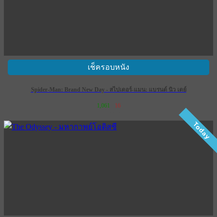
เช็ครอบหนัง
Spider-Man: Brand New Day - สไปเดอร์-แมน: แบรนด์ นิว เดย์
1,061
16
เข้าฉาย 29 กรกฎาคม 2569
Today