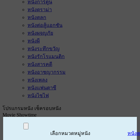
หนังการ์ตูน
หนังดราม่า
หนังตลก
หนังต่อสู้แอกชัน
หนังผจญภัย
หนังผี
หนังระทึกขวัญ
หนังรักโรแมนติก
หนังสารคดี
หนังอาชญากรรม
หนังเพลง
หนังแฟนตาซี
หนังไซไฟ
โปรแกรมหนัง เช็ครอบหนัง
Movie Showtime
เลือกหมวดหมู่หนัง
หนัง