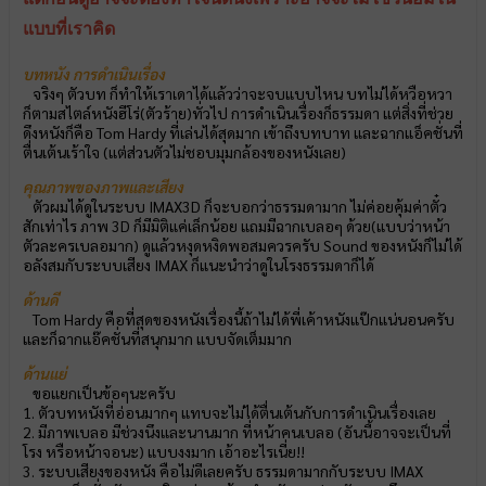
แบบที่เราคิด
บทหนัง การดำเนินเรื่อง
จริงๆ ตัวบท ก็ทำให้เราเดาได้แล้วว่าจะจบแบบไหน บทไม่ได้หวือหวา
ก็ตามสไตล์หนังฮีโร่(ตัวร้าย)ทั่วไป การดำเนินเรื่องก็ธรรมดา แต่สิ่งที่ช่วย
ดึงหนังก็คือ Tom Hardy ที่เล่นได้สุดมาก เข้าถึงบทบาท และฉากแอ็คชั่นที่
ตื่นเต้นเร้าใจ (แต่ส่วนตัวไม่ชอบมุมกล้องของหนังเลย)
คุณภาพของภาพและเสียง
ตัวผมได้ดูในระบบ IMAX3D ก็จะบอกว่าธรรมดามาก ไม่ค่อยคุ้มค่าตั๋ว
สักเท่าไร ภาพ 3D ก็มีมิติแค่เล็กน้อย แถมมีฉากเบลอๆ ด้วย(แบบว่าหน้า
ตัวละครเบลอมาก) ดูแล้วหงุดหงิดพอสมควรครับ Sound ของหนังก็ไม่ได้
อลังสมกับระบบเสียง IMAX ก็แนะนำว่าดูในโรงธรรมดาก็ได้
ด้านดี
Tom Hardy คือที่สุดของหนังเรื่องนี้ถ้าไม่ได้พี่เค้าหนังแป๊กแน่นอนครับ
และก็ฉากแอ๊คชั่นที่สนุกมาก แบบจัดเต็มมาก
ด้านแย่
ขอแยกเป็นข้อๆนะครับ
1. ตัวบทหนังที่อ่อนมากๆ แทบจะไม่ได้ตื่นเต้นกับการดำเนินเรื่องเลย
2. มีภาพเบลอ มีช่วงนึงและนานมาก ที่หน้าคนเบลอ (อันนี้อาจจะเป็นที่
โรง หรือหน้าจอนะ) แบบงงมาก เอ้าอะไรเนี่ย!!
3. ระบบเสียงของหนัง คือไม่ดีเลยครับ ธรรมดามากกับระบบ IMAX