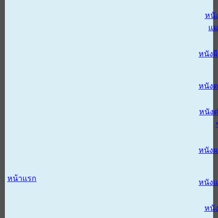
หนั
แม
หนังผี
หนังด
หนังต
หนัง
หน้าแรก
หนัง
หนั