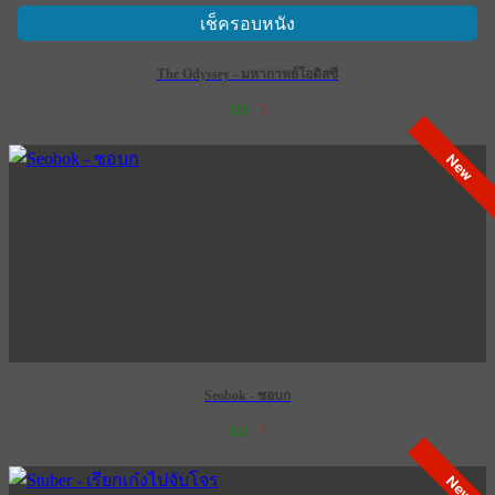
เช็ครอบหนัง
The Odyssey - มหากาพย์โอดิสซี
119
3
เข้าฉาย 16 กรกฎาคม 2569
New
Seobok - ซอบก
141
7
เข้าฉาย 28 กุมภาพันธ์ 2574
New