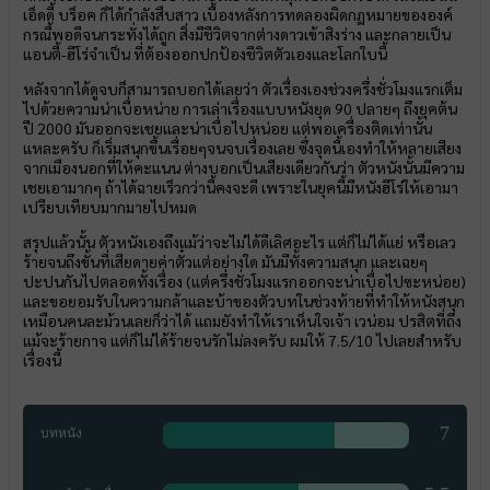
เอ็ดดี้ บร็อค ก็ได้กำลังสืบสาว เบื้องหลังการทดลองผิดกฏหมายขององค์
กรณี้พอดีจนกระทั่งได้ถูก สิ่งมีชีวิตจากต่างดาวเข้าสิงร่าง และกลายเป็น
แอนตี้-ฮีโร่จำเป็น ที่ต้องออกปกป้องชีวิตตัวเองและโลกใบนี้
หลังจากได้ดูจบก็สามารถบอกได้เลยว่า ตัวเรื่องเองช่วงครึ่งชั่วโมงแรกเต็ม
ไปด้วยความน่าเบื่อหน่าย การเล่าเรื่องแบบหนังยุด 90 ปลายๆ ถึงยุคต้น
ปี 2000 มันออกจะเชยและน่าเบื่อไปหน่อย แต่พอเครื่องติดเท่านั้น
แหละครับ ก็เริ่มสนุกขึ้นเรื่อยๆจนจบเรื่องเลย ซึ่งจุดนี้เองทำให้หลายเสียง
จากเมืองนอกที่ให้คะแนน ต่างบอกเป็นเสียงเดียวกันว่า ตัวหนังนั้นมีความ
เชยเอามากๆ ถ้าได้ฉายเร็วกว่านี้คงจะดี เพราะในยุคนี้มีหนังฮีโร่ให้เอามา
เปรียบเทียบมากมายไปหมด
สรุปแล้วนั้น ตัวหนังเองถึงแม้ว่าจะไม่ได้ดีเลิศอะไร แต่ก็ไม่ได้แย่ หรือเลว
ร้ายจนถึงขั้นที่เสียดายค่าตั๋วแต่อย่างใด มันมีทั้งความสนุก และเฉยๆ
ปะปนกันไปตลอดทั้งเรื่อง (แต่ครึ่งชั่วโมงแรกออกจะน่าเบื่อไปซะหน่อย)
และขอยอมรับในความกล้าและบ้าของตัวบทในช่วงท้ายที่ทำให้หนังสนุก
เหมือนคนละม้วนเลยก็ว่าได้ แถมยังทำให้เราเห็นใจเจ้า เวน่อม ปรสิตที่ถึง
แม้จะร้ายกาจ แต่ก็ไม่ได้ร้ายจนรักไม่ลงครับ ผมให้ 7.5/10 ไปเลยสำหรับ
เรื่องนี้
7
บทหนัง