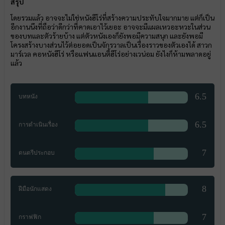
สรุป
โดยรวมแล้ว อาจจะไม่ใช่หนังฮีโร่ที่สร้างความประทับใจมากมาย แต่ก็เป็น
อีกงานนึงที่ถือว่าดีกว่าที่คาดเอาไว้เยอะ อาจจะมีแผลเหวอะหวะในส่วน
ของบทและตัวร้ายบ้าง แต่ตัวหนังเองก็ยังพอมีความสนุก และยังพอมี
โครงสร้างบางส่วนไว้ต่อยอดเป็นจักรวาลเป็นเรื่องราวของตัวเองได้ สาวก
มาร์เวล คอหนังฮีโร่ หรือแฟนแอนตี้ฮีโร่อย่างเวน่อม ยังไงก็ห้ามพลาดอยู่
แล้ว
6.5
บทหนัง
6.5
การดำเนินเรื่อง
7
ดนตรีประกอบ
8
ฝีมือนักแสดง
7
กราฟฟิก