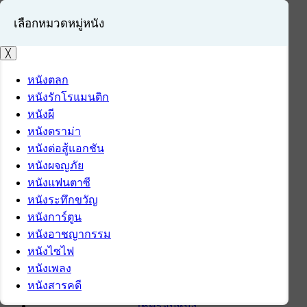
เลือกหมวดหมู่หนัง
╳
หนังตลก
หนังรักโรแมนติก
เข้าสู่ระบบ
หนังผี
สมัครสมาชิก
หนังดราม่า
หนังต่อสู้แอกชัน
หน้าแรก
หนังผจญภัย
ดาวน์โหลด
หนังแฟนตาซี
ดาวน์โหลดซอฟต์แวร์
หนังระทึกขวัญ
ซอฟต์แวร์
หนังการ์ตูน
แอปพลิเคชันบนมือถือ
หนังอาชญากรรม
ข่าวไอที
หนังไซไฟ
รีวิว
หนังเพลง
ทิปส์ไอที
หนังสารคดี
สินค้าไอที
เช็ครอบหนัง