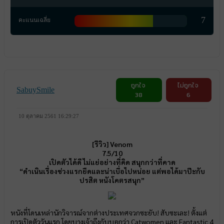
7
คะแนนเฉลี่ย
ถูกใจ
ไม่ถูกใจ
SabuySmile
38
6
10 ตุลาคม 2561 16:29:27
[รีวิว] Venom
7.5/10
เปิดตัวได้ดี ไม่แย่อย่างที่คิด สนุกกว่าที่คาด
“ดำเนินเรื่องช่วงแรกยืดและน่าเบื่อไปหน่อย แต่พอได้มาป๊ะกับ
ปรสิต หนังโคตรสนุก”
หนังที่โดนเหล่านักวิจารณ์จากต่างประเทศจวกซะยับ! สับซะเละ! ตั้งแต่
การเปิดตัววันแรก โดยบางเจ้าถึงกับบอกว่า Catwomen และ Fantastic 4