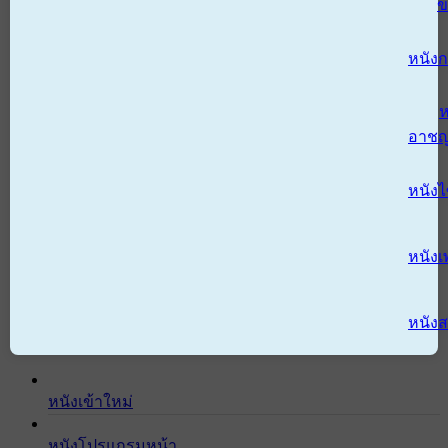
ข
หนังก
ห
อาช
หนัง
หนังเ
หนังส
หนังเข้าใหม่
หนังโปรแกรมหน้า