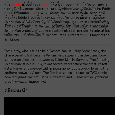
หนัง
Venom
หรือชื่อไทยว่า
เวน่อม
นี่คือเรื่องราวของการกำเนิด Venom กับการ
ปรากฏตัวครั้งแรกของปรสิตจากต่างดาว Symbiote ในตอนที่มันเริ่มยึดร่าง Eddie
Brock ซึ่งรับบทโดย Tom Hardy แฟนคลับ Venom ตัวยง ทั้งพ่อและลูกเลยที
เดียว โดย Eddie Brock คือตัวละครแรกที่เป็น Venom เขาคือนักข่าวผู้เกลียด
Spider-Man เข้าไส้ หลังจากที่ถูกทำให้โดนไล่ออกจากงาน เขาเลยกลายเป็นศัตรู
ตัวร้ายที่เรารู้จักกันในนาม Venom และในหนังเดี่ยวนี้มันจะอยู่คนละจักรวาลกับ
Spider-Man เราต้องไปดูกันว่า เขาจะได้รับเจ้าปรสิตต่างดาวนี้มายังไงกันแน่ โดย
จะอิงมาจากคอมิกส์สองเรื่องกับ Venom: Lethal Protector และ Planet of the
Symbiotes
Tom Hardy, who is said to be a "Venom" fan, will play Eddie Brock, the
character who first became Venom. First appearing in the comic book
series as an alien costume worn by Spider-Man in Marvel‘s “The Amazing
Spider-Man” #252 in 1984, it was several years before the creature left
Peter Parker and merged with photographer Eddie Brock, forming the
antihero known as Venom. The film is based on not one but TWO comic
book storylines: 'Venom: Lethal Protector' and 'Planet of the Symbiotes.'
Credit: www.comingsoon.net
คลิปแนะนำ