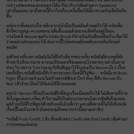
เปล่า แต่พอพระเอกของเราได้มาป๊ะ! กับปรสิตต่างดาว Symbiote
เท่านั้นแหละ (มาถึงตรงนี้ก็ปาไปเกือบครึ่งเรื่องได้มั้ง) ความบันเทิงจึงเกิด
ขึ้น
หนังจากที่เคยน่าเบื่อ พลิกจากหน้ามือเป็นหลังเท้าเลยก็ว่าได้ หนังเพิ่ม
ดีกรีความสนุก ความตลกมาเต็มขั้น แถมด้วยฉากแอ็คชั่นอยู่เรื่อยๆ
ประโยคที่ Venom คุยกับ Eddie Brock ก็ช่างบันเทิงเสียเหลือเกิน เรียกได้
ว่าพอผ่านช่วงแรกมาได้ ต่อจากนี้ไปโคตรเพลิดเพลินบรรเทิงเริงรมย์
ชะมัด!
แต่ก็อย่างที่บอก หนังมันไม่ได้ถึงกับดีมากขนาดนั้น หนังยังมีสาเหตุที่ยัง
ค้างคาใจอีกมากมาย อาจจะเปิดเผยหรือเฉลยอะไรหลายๆ อย่างในภาค
ต่อๆ ไป เพราะ Tom Hardy ก็เซ็นสัญญาไว้รับเล่นเป็น Venom ถึง 3 เรื่อง
เลยทีเดียว หนังฮีโร่มักมีตัวร้ายกระจอก เรื่องนี้ก็ไม่พ้น - - หนังมีฉาก Boss
Fight ที่ไม่น่าจดจำและไม่สร้างสรรค์สักเท่าไหร่ ทั้งๆ ที่ตัว Venom กับ
Riot (ตัวร้าย) มีอะไรให้เล่นได้อีกเยอะเลย
สรุปว่า Venom ก็ถือเป็นหนังฮีโร่ที่สนุกเรื่องนึงเลยก็ว่าได้ ไม่เสียดายที่จ่าย
ตังไปดูแน่นอน จริงๆ คำวิจารณ์ก็เป็นส่วนประกอบในการตัดสินใจแหละ
แต่ถ้าจะให้ดีไปพิสูจน์ด้วยตัวเองในโรงดีกว่า แอบเสียดายที่ไม่ได้เห็นหนัง
เรื่องนี้ในฉบับเรท R มันคงจะดุเดือดมากกว่านี้หลายเท่าตัว!
*หนังมี Post-Credit 2 ตัว ทั้งหลัง Mid Credit และ End Credit (คุ้มค่าแก่
การรอชมแน่นอน)