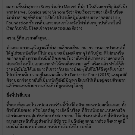
ผลงานชิ้นล่าสุดจาก Sony ร่วมกับ Marvel ที่นำ 1 ในตัวละครชื่อดังตัวนึง
จาก Marvel Comics อย่าง Venom ซึ่งว่าด้วยเรื่องราวของ เอ็ดดี้ บร็อค
นักข่าวสายลุยที่ต้องการเปิดโปงโปรเจ็คอันไม่ชอบมาพากลของ Life
Foundation ซึ่งการสืบเสาะของเขาในครั้งนี้ทำให้เขาถูกปรสิตหรือที่
เรียกกันว่าซิมบิโอตเข้าครอบครองและยึดร่าง
ความรู้สึกแรกหลังดูจบ..
ท่ามกลางกระแสวิจารณ์ที่ด่าสาดเสียเทเสียมากมายจากหลายประเทศที่
ได้ดูได้ชมหนังเรื่องนี้ไปก่อน อาจเป็นผลดีมากๆ ให้กับผู้ชมที่ไม่สนหรือ
อยากลองดี เพราะส่วนนึงก็ต้องยอมรับว่ามันทำให้เราลดความคาดหวัง
ต่อหนังเรื่องนี้ไปเยอะมาก ทำให้พอถึงเวลามาดูเข้าจริงๆ แล้ว ทำให้รู้สึก
ว่าหนังมันไม่ได้แย่อย่างที่เขาว่ากัน อย่างน้อยๆ มันก็ไม่ได้ถึงจุดที่เขาเอา
ไปเปรียบเทียบว่าอยู่ในเลเวลเดียวกับ Fantastic Four (2015) แน่ๆ แต่ก็
ต้องบอกก่อนว่ามันก็เป็นหนังที่ยังมีปัญหา มีแผลให้เห็นอยู่ค่อนข้างมาก
แต่ก็ทดแทนด้วยความบันเทิงที่ดูเพลินๆ ได้อยู่
สิ่งที่น่าชื่นชม
ที่ชอบที่สุดเลยใน เวน่อม เวอร์ชั่นนี้นั่นก็คือตัวละครเวน่อมเนี่ยแหละ ทั้ง
ตัวซิมบีโอตเอง หรือ โฮสต์อย่าง เอ็ดดี้ บร็อค ที่ตัวหนังออกแบบคาแร็ค
เตอร์และความสัมพันธ์ของทั้งสองออกมาได้อย่างน่าสนใจ ทำให้ตัวหนังดู
สนุกและเพลินขึ้นอย่างเห็นได้ชัด รวมไปถึงยังดูตลกมากด้วย ซึ่งตรงจุดนี้
เองมันก็ดีงามพอที่จะแบกหนังทั้งเรื่องให้ไปรอดได้