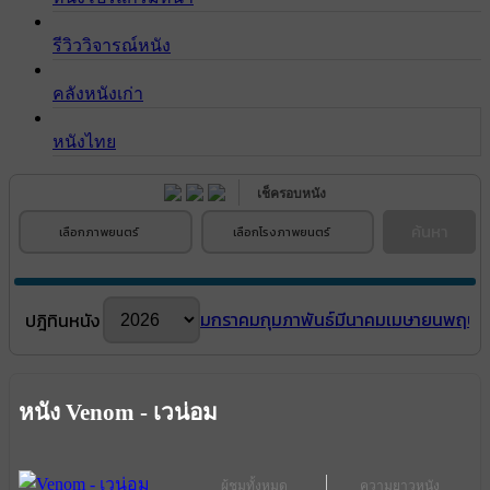
รีวิววิจารณ์หนัง
คลังหนังเก่า
หนังไทย
เช็ครอบหนัง
ค้นหา
เลือกภาพยนตร์
เลือกโรงภาพยนตร์
มกราคม
กุมภาพันธ์
มีนาคม
เมษายน
พฤษภ
ปฎิทินหนัง
หนัง Venom - เวน่อม
ผู้ชมทั้งหมด
ความยาวหนัง