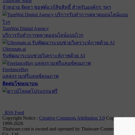
Thaiware Shop
จำหน่าย จัดหา ซอฟต์แวร์ลิขสิทธิ์ สำหรับองค์กร ฯลฯ
TumWai Digital Agency
บริการรับทำการตลาดออนไลน์แบบไวๆ
Ultromate.ai
รับพัฒนาระบบช่วยวิเคราะห์ภาพด้วย AI
FreelanceBay
แหล่งรวมฟรีแลนซ์คุณภาพ
ติดต่อโฆษณาบน
ตั้งค่าความเป็นส่วนตัว
นโยบายความเป็นส่วนตัว
นโยบาย
คุกกี้
RSS Feed
Copyright Notice :
Creative Commons Attribution 3.0
Copyright
1999-2026
Thaiware.com is owned and operated by Thaiware Communication
Co., Ltd.