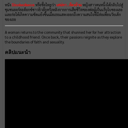
หนัง
Disobedience
หรือชื่อไทยว่า
เสน่หา...ต้องห้าม
หญิงสาวคนหนึ่งได้กลับไปสู่
ชุมชนออร์ธอด็อกซ์ชาวยิวอีกครั้งหลังจากการเสียชีวิตของพ่อผู้เป็นแร็บไบของเธอ
และก่อให้เกิดความขัดแย้งขึ้นเมื่อเธอแสดงออกถึงความสนใจที่มีต่อเพื่อนวัยเด็ก
ของเธอ
A woman returns to the community that shunned her for her attraction
to a childhood friend. Once back, their passions reignite as they explore
the boundaries of faith and sexuality.
คลิปแนะนำ