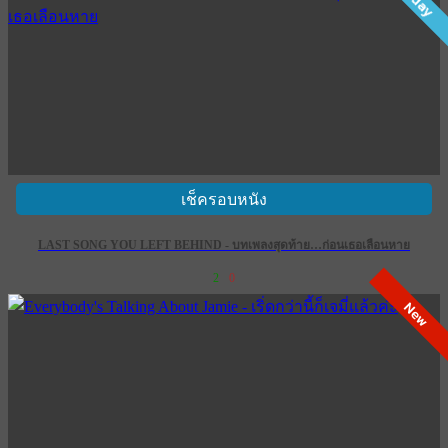
เช็ครอบหนัง
LAST SONG YOU LEFT BEHIND - บทเพลงสุดท้าย…ก่อนเธอเลือนหาย
2
0
New