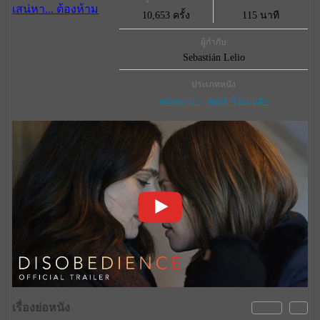
10,653 ครั้ง
115 นาที
ผู้กำกับ
Sebastián Lelio
ประเภทหนัง
หนังดราม่า
หนังรักโรแมนติก
เรื่องย่อหนัง