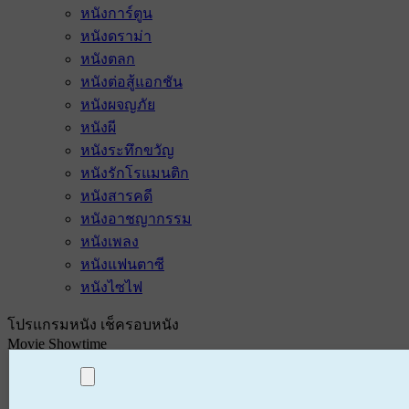
หนังการ์ตูน
หนังดราม่า
หนังตลก
หนังต่อสู้แอกชัน
หนังผจญภัย
หนังผี
หนังระทึกขวัญ
หนังรักโรแมนติก
หนังสารคดี
หนังอาชญากรรม
หนังเพลง
หนังแฟนตาซี
หนังไซไฟ
โปรแกรมหนัง เช็ครอบหนัง
Movie Showtime