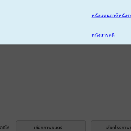
หนังแฟนตาซี
หนังร
หนังสารคดี
เลือกภาพยนตร์
เลือกโรงภาพ
บหนัง