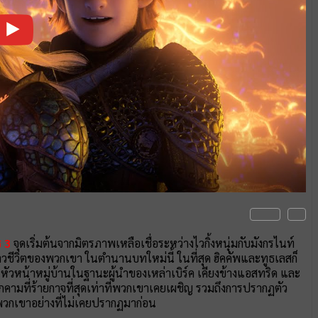
ร 3
จุดเริ่มต้นจากมิตรภาพเหลือเชื่อระหว่างไวกิ้งหนุ่มกับมังกรไนท์
องราวชีวิตของพวกเขา ในตำนานบทใหม่นี้ ในที่สุด ฮิคคัพและทูธเลสก็
หัวหน้าหมู่บ้านในฐานะผู้นำของเหล่าเบิร์ค เคียงข้างแอสทริด และ
คุกคามที่ร้ายกาจที่สุดเท่าที่พวกเขาเคยเผชิญ รวมถึงการปรากฏตัว
วกเขาอย่างที่ไม่เคยปรากฏมาก่อน