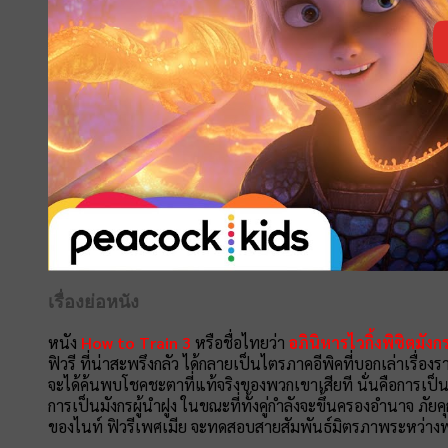
เรื่องย่อหนัง
หนัง
How to Train 3
หรือชื่อไทยว่า
อภินิหารไวกิ้งพิชิตมังก
ฟิวรี ที่น่าสะพรึงกลัว ได้กลายเป็นไตรภาคอีพิคที่บอกเล่าเรื่
จะได้ค้นพบโชคชะตาที่แท้จริงของพวกเขาเสียที นั่นคือการเป็น
การเป็นมังกรผู้นำฝูง ในขณะที่ทั้งคู่กำลังจะขึ้นครองอำนาจ ภัย
ของไนท์ ฟิวรีเพศเมีย จะทดสอบสายสัมพันธ์มิตรภาพระหว่างพ