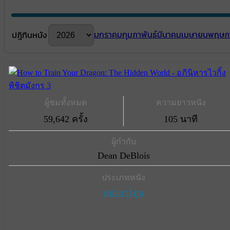
มกราคม
กุมภาพันธ์
มีนาคม
เมษายน
พฤษภ
ปฎิทินหนัง
ผู้ชมทั้งหมด
ความยาวหนัง
59,642 ครั้ง
105 นาที
ผู้กำกับ
Dean DeBlois
ประเภทหนัง
หนังการ์ตูน