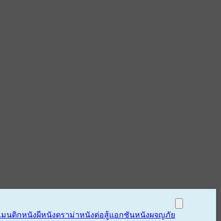
แมนติก
หนังผี
หนังดราม่า
หนังต่อสู้แอกชัน
หนังผจญภัย