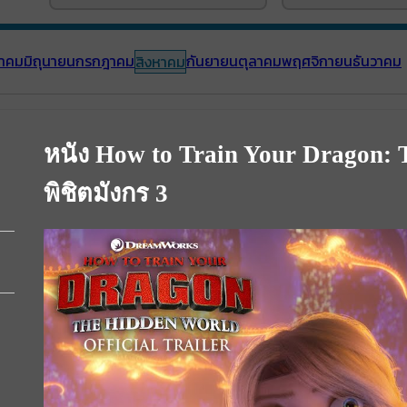
าคม
มิถุนายน
กรกฎาคม
กันยายน
ตุลาคม
พฤศจิกายน
ธันวาคม
สิงหาคม
หนัง How to Train Your Dragon: T
พิชิตมังกร 3