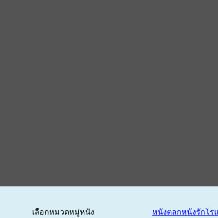
เลือกหมวดหมู่หนัง
หนังตลก
หนังรักโร