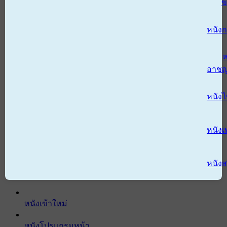
ข
หนังก
ห
อาช
หนัง
หนังเ
หนังส
หนังเข้าใหม่
หนังโปรแกรมหน้า