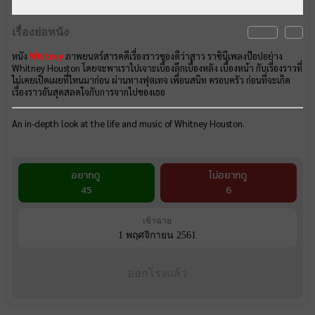
เรื่องย่อหนัง
หนัง
Whitney
ภาพยนตร์สารคดีเรื่องราวของดีว่าสาว ราชินีเพลงป๊อปอย่าง
Whitney Houston โดยจะพาเราไปเจาะเบื้องลึกเบื้องหลัง เบื้องหน้า กับเรื่องราวที่
ไม่เคยเปิดเผยที่ไหนมาก่อน ผ่านทางฟุตเทจ เพื่อนสนิท ครอบครัว ก่อนที่จะเกิด
เรื่องราวอันสุดสลดใจกับการจากไปของเธอ
An in-depth look at the life and music of Whitney Houston.
อยากดู
ไม่อยากดู
45
6
เข้าฉาย
1 พฤศจิกายน 2561
ออกโรงแล้ว