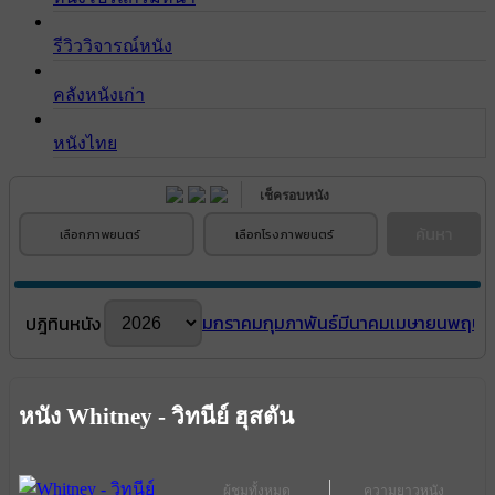
รีวิววิจารณ์หนัง
คลังหนังเก่า
หนังไทย
เช็ครอบหนัง
ค้นหา
เลือกภาพยนตร์
เลือกโรงภาพยนตร์
มกราคม
กุมภาพันธ์
มีนาคม
เมษายน
พฤษภ
ปฎิทินหนัง
หนัง Whitney - วิทนีย์ ฮุสตัน
ผู้ชมทั้งหมด
ความยาวหนัง