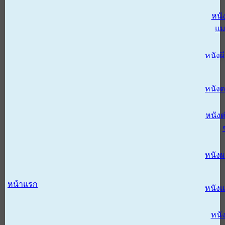
หนั
แม
หนังผี
หนังด
หนังต
หนัง
หน้าแรก
หนัง
หนั