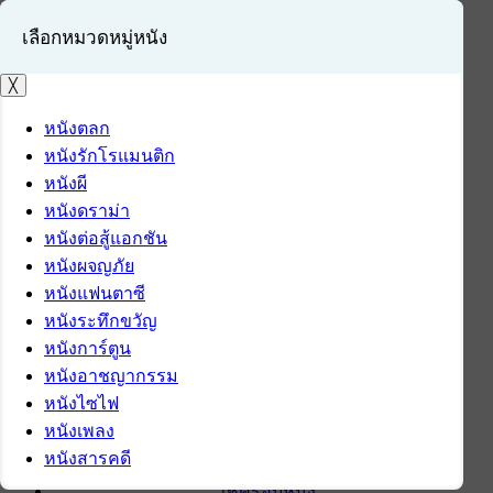
เลือกหมวดหมู่หนัง
╳
หนังตลก
หนังรักโรแมนติก
เข้าสู่ระบบ
หนังผี
สมัครสมาชิก
หนังดราม่า
หนังต่อสู้แอกชัน
หน้าแรก
หนังผจญภัย
ดาวน์โหลด
หนังแฟนตาซี
ดาวน์โหลดซอฟต์แวร์
หนังระทึกขวัญ
ซอฟต์แวร์
หนังการ์ตูน
แอปพลิเคชันบนมือถือ
หนังอาชญากรรม
ข่าวไอที
หนังไซไฟ
รีวิว
หนังเพลง
ทิปส์ไอที
หนังสารคดี
สินค้าไอที
เช็ครอบหนัง