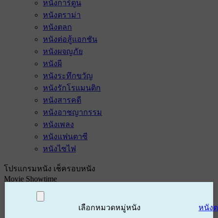
หนังการ์ตูน
หนังดราม่า
หนังตลก
หนังต่อสู้แอกชัน
หนังผจญภัย
หนังผี
หนังระทึกขวัญ
หนังรักโรแมนติก
หนังสารคดี
หนังอาชญากรรม
หนังเพลง
หนังแฟนตาซี
หนังไซไฟ
โปรแกรมหนัง เช็ครอบหนัง
Movie Showtime
เลือกหมวดหมู่หนัง
หนัง