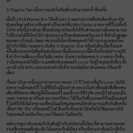
It Chapter Two เมื่อความกลัวในวัยเด็กกลับมาตอกย้ำอีกครั้ง
เมื่อปี 2014 Warner Bro ได้หยิบเอา It ผลงานจากสตีเฟ่นคิงกลับมาปัด
ฝุ่นซะใหม่ หลังจากที่เคยทำเป็นเวอร์ชั่น Mini Series ฉายทางทีวีไปเมื่อปี
1990 ครั้งนี้นำกลับมาขึ้นจอใหญ่ พร้อมทั้งได้รับคำชมอย่างล้นหลาม รวม
ไปถึงรายได้ที่เรียกได้ว่าพุ่งทะยานเป็นหนังสยองขวัญเรท R ที่ทำเงินสูงสุด
ตลอดการไปแล้ว โดยภาคก่อนนั้นใครที่เคยดูคงจำได้ว่าฉากจบของเรื่อง
ผู้กำกับได้มีการเฉลยว่า มันคือ It Chapter One หรือมันคือเนื้อเรื่องแค่
ครึ่งเดียวของหนังสือทั่งเล่มนั่นเอง ซึ่งเมื่อจบแบบนี้มีหรือที่หนังทำรายได้
ดี คำวิจารณ์ดีแบบนี้จะไม่มีภาคต่อ ด้วยความนิยมของ It ภาคแรก ถึงขั้น
ว่ามีแฟนๆหนังได้มีการ แคสติงนักแสดงแก๊ง Loser วัยผู้ใหญ่เลยทีเดียว ซึ่ง
เอาเข้าจริง 80% แทบจะตรงกับสิ่งที่ค่ายหนังเลือกนักแสดงมาใช้เลยที
เดียว
เรื่องราวในภาคนี้จะเล่าห่างจากภาคแรก 27 ปี ในช่วงที่แก๊ง Loser นั่นได้
ออกจากเมืองเดอร์รี่ ไปมีชีวิตในเมืองต่างๆ ยกเวนไมค์ เพื่อนผิวสีเพียงคน
เดียวที่ยังคงอาศัยอยู่ที่เมืองเดอร์รี่ และสืบหาวิธีกำจัด เพนนี ไวส์ และเมื่อ
เหตุการคนหาย หรือฆ่าตกรรมปริศนา ได้เริ่มเกิดขึ้นบ่อยครั้งในเมืองเดอร์
รี่ ไมค์จึงได้เริ่มโทรถามเพื่อนในแก๊งค์แต่ละคนให้กลับมารวมตัวกันอีกครั้ง
เพื่อกำจัด "มัน" หรือเพนนี ไวส์ อีกครั้ง ซึ่งจะทำได้หรือไม่ได้ผมอยากให้
ไปลองชมในหนังจริงๆ บอกได้เลยว่าไม่ผิดหวัง
หลังจากดูจบต้องยอมรับในตัวผู้กำกับหนังคนนี้จริงๆ ที่สามารถถ่ายทอด
งานเขียนของสตีเฟ่น คิง ได้ออกมาใกล้เคียง หรือเทียบเท่าต้นฉบับที่เป็น