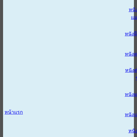
หนั
แม
หนังผี
หนังด
หนังต
หนัง
หน้าแรก
หนัง
หนั