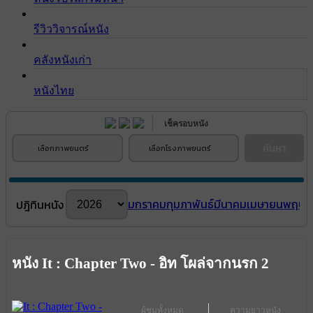
รีวิววิจารณ์หนัง
คลังหนังเก่า
หนังไทย
เช็ครอบหนัง
ค้นหา
เลือกภาพยนตร์
เลือกโรงภาพยนตร์
มกราคม
กุมภาพันธ์
มีนาคม
เมษายน
พฤษภ
ปฎิทินหนัง
หนัง It : Chapter Two - อิท โผล่จากนรก 2
ผู้ชมทั้งหมด
ความยาวหนัง