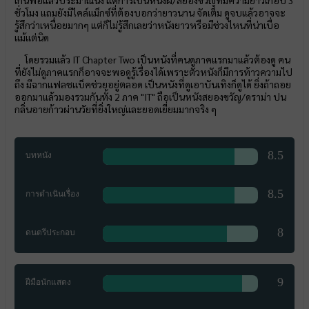
เกินพอแล้วประมาณนึง แต่การเป็นหนังผี/สยองขวัญที่มีความยาวเกือบ 3
ชั่วโมง แถมยังมีไคล์แม็กซ์ที่ต้องบอกว่ายาวนาน จัดเต็ม ดูจบแล้วอาจจะ
รู้สึกว่าเหนื่อยมากๆ แต่ก็ไม่รู้สึกเลยว่าหนังยาวหรือมีช่วงไหนที่น่าเบื่อ
แม้แต่นิด
โดยรวมแล้ว IT Chapter Two เป็นหนังที่คนดูภาคแรกมาแล้วต้องดู คน
ที่ยังไม่ดูภาคแรกก็อาจจะพอดูรู้เรื่องได้เพราะตัวหนังก็มีการท้าวความไป
ถึง มีฉากแฟลชแบ็คช่วยอยู่ตลอด เป็นหนังที่ดูเอาบันเทิงก็ดูได้ ยิ่งถ้าถอย
ออกมาแล้วมองรวมกันทั้ง 2 ภาค "IT" ถือเป็นหนังสยองขวัญ/ดราม่า ปน
กลิ่นอายก้าวผ่านวัยที่ยิ่งใหญ่และยอดเยี่ยมมากจริง ๆ
8.5
บทหนัง
8.5
การดำเนินเรื่อง
8
ดนตรีประกอบ
9
ฝีมือนักแสดง