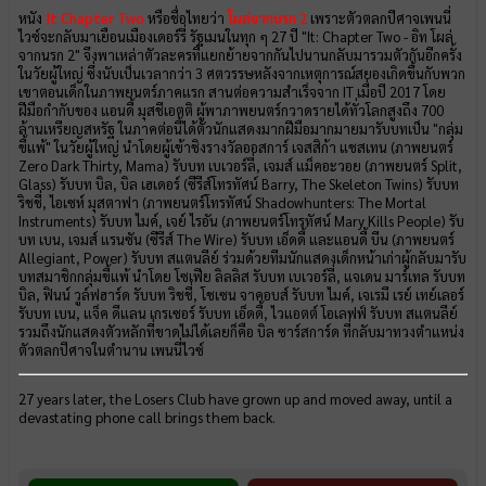
หนัง
It Chapter Two
หรือชื่อไทยว่า
โผล่จากนรก 2
เพราะตัวตลกปีศาจเพนนี่
ไวซ์จะกลับมาเยือนเมืองเดอร์รี่ รัฐเมนในทุก ๆ 27 ปี "It: Chapter Two - อิท โผล่
จากนรก 2" จึงพาเหล่าตัวละครที่แยกย้ายจากกันไปนานกลับมารวมตัวกันอีกครั้ง
ในวัยผู้ใหญ่ ซึ่งนับเป็นเวลากว่า 3 ศตวรรษหลังจากเหตุการณ์สยองเกิดขึ้นกับพวก
เขาตอนเด็กในภาพยนตร์ภาคแรก สานต่อความสำเร็จจาก IT เมื่อปี 2017 โดย
ฝีมือกำกับของ แอนดี้ มุสชีเอตติ ผู้พาภาพยนตร์กวาดรายได้ทั่วโลกสูงถึง 700
ล้านเหรียญสหรัฐ ในภาคต่อนี้ได้ตัวนักแสดงมากฝีมือมากมายมารับบทเป็น "กลุ่ม
ขี้แพ้" ในวัยผู้ใหญ่ นำโดยผู้เข้าชิงรางวัลออสการ์ เจสสิก้า แชสเทน (ภาพยนตร์
Zero Dark Thirty, Mama) รับบท เบเวอร์ลี่, เจมส์ แม็คอะวอย (ภาพยนตร์ Split,
Glass) รับบท บิล, บิล เฮเดอร์ (ซีรีส์โทรทัศน์ Barry, The Skeleton Twins) รับบท
ริชชี่, ไอเซห์ มุสตาฟา (ภาพยนตร์โทรทัศน์ Shadowhunters: The Mortal
Instruments) รับบท ไมค์, เจย์ ไรอัน (ภาพยนตร์โทรทัศน์ Mary Kills People) รับ
บท เบน, เจมส์ แรนซัน (ซีรีส์ The Wire) รับบท เอ็ดดี้ และแอนดี้ บีน (ภาพยนตร์
Allegiant, Power) รับบท สแตนลีย์ ร่วมด้วยทีมนักแสดงเด็กหน้าเก่าผู้กลับมารับ
บทสมาชิกกลุ่มขี้แพ้ นำโดย โซเฟีย ลิลลิส รับบท เบเวอร์ลี่, แจเดน มาร์เทล รับบท
บิล, ฟินน์ วูล์ฟฮาร์ด รับบท ริชชี่, โชเซน จาคอบส์ รับบท ไมค์, เจเรมี เรย์ เทย์เลอร์
รับบท เบน, แจ็ค ดีแลน เกรเซอร์ รับบท เอ็ดดี้, ไวแอตต์ โอเลฟฟ์ รับบท สแตนลีย์
รวมถึงนักแสดงตัวหลักที่ขาดไม่ได้เลยก็คือ บิล ซาร์สการ์ด ที่กลับมาทวงตำแหน่ง
ตัวตลกปีศาจในตำนาน เพนนี่ไวซ์
27 years later, the Losers Club have grown up and moved away, until a
devastating phone call brings them back.