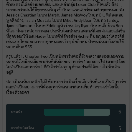
ตัวละครนี้ได้อย่างยอดเยี่ยม และเหล่ากลุ่ม Loser Club ที่โตแล้ว ต้อง
บอกเลยว่าเล่นได้ดีทุกคนจริงๆ เข้ากับคาแรคเตอร์ตอนเด็กทุกคนเลย ทั้ง
Jessica Chastian ในบท Marsh, James McAvoy ในบท Bill ที่ต้องคอย
พูดติดอ่าง, Isaiah Mustafa ในบท Mike, Andy Bean ในบท Stanley,
James Ransone ในบท Eddie ผู้หัวร้อน, Jay Ryan กับบทเด็กอ้วน Ben
ที่โตมาโคตรหล่อ สาวหลง ประทับใจแน่นอน แต่คนที่โดดเด่นและแย่งซีน
ที่สุดขอยกให้ Bill Hader ในบทตัวโจ๊กอย่าง Richie ที่บอกเลยว่าโคตรดีย์
เด่นแบบโดดออกมาจากทุกคนเลยจริงๆ อ๋ออีกคน ป้าคนนั้นแกก็แสดงได้
หลอนดีนะ 555
สรุปแล้ว It Chapter Two เป็นหนังพาร์ทต่อที่ยังคงความสยองและความ
หลอนไว้เหมือนเดิม ต่างกันที่มันด้อยกว่าพาร์ท 1 และยาวไป (มากๆ) โดย
ไม่จำเป็น และพาร์ท 1 ก็ยังดีกว่าในทุกๆ ด้านอย่างที่ได้กล่าวไปข้างต้น
อยู่ดี
ปล. เป็นหนังภาคต่อ ไม่สิ ต้องบอกว่าเป็นเรื่องเดียวกันที่แบ่งเป็น 2 พาร์ท
และจำเป็นอย่างมากที่ต้องดูพาร์ทแรกมาก่อน เพื่อทำความเข้าใจเนื้อ
เรื่อง ตัวละคร
6
บทหนัง
5
การดำเนินเรื่อง