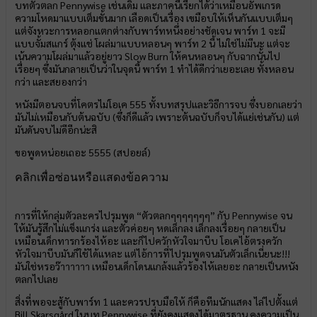
บทตัวตลก Pennywise เช่นเดิม และภาคนี้เรียกได้ว่าเหมือนอัพเกรด
ความโหดมาแบบเต็มขั้นมาก เลือดเป็นเรื่อง เขมือบให้เห็นกันแบบเต็มๆ
แต่จังหวะการหลอกแตกต่างกับพาร์ทหนึ่งอย่างชัดเจน พาร์ท 1 จะมี
แบบจั้มสแกร์ ตุ้งแช่ โผล่มาแบบหลอนๆ พาร์ท 2 นี้ ไม่ใช่ไม่มีนะ แต่จะ
เน้นความโผล่มาแล้วอยู่ยาว Slow Burn ให้คนหลอนๆ กับฉากนั้นไป
เรื่อยๆ ซึ่งมันกลายเป็นว่าในจุดนี้ พาร์ท 1 ทำได้ดีกว่าเยอะเลย ทั้งหลอน
กว่า และสยองกว่า
หนังมีตอนจบที่โคตรไม่โอเค 555 ทั้งบทสรุปและวิธีการจบ ซึ่งบอกเลยว่า
มันไม่เหมือนกับต้นฉบับ (ซึ่งก็ดีแล้ว เพราะต้นฉบับก็จบได้แย่เช่นกัน) แต่
มันดันจบไม่ดีอีกน่ะสิ
ขอพูดหน่อยเถอะ 5555 (สปอยล์)
คลิกเพื่อซ่อนหรือแสดงข้อความ
การที่ให้กลุ่มตัวละครไปรุมพูด “ตัวตลกๆๆๆๆๆๆๆ” กับ Pennywise จน
ให้มันรู้สึกไม่แข็งแกร่ง และตัวค่อยๆ หดเล็กลง เล็กลงเรื่อยๆ กลายเป็น
เหมือนเด็กทารกร้องไห้อะ และก็ไปควักหัวใจมาบีบ โอเคไอ้ตรงควัก
หัวใจมาบีบมันก็ใช้ได้แหละ แต่ไอ้การที่ไปรุมพูดจนมันตัวเล็กเนี่ยนะ!!!
มันใช่หรอว๊าาาาาา เหมือนเด็กโดนแกล้งแล้วร้องไห้เลยอะ กลายเป็นหนัง
ตลกไปเลย
สิ่งที่พอจะสู้กับพาร์ท 1 และควรปรบมือให้ ก็คือทีมนักแสดง ไล่ไปตั้งแต่
Bill Skarsgård ในบท Pennywise ที่ยังคงแสดงได้มาตรฐาน คงความเป็น