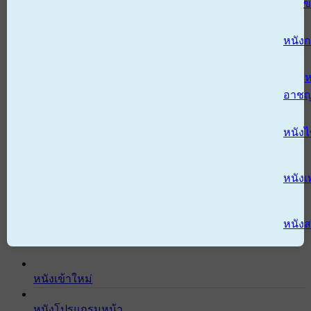
ข
หนังก
ห
อาช
หนัง
หนังเ
หนังส
หนังเข้าใหม่
หนังโปรแกรมหน้า