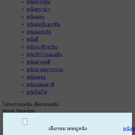
หนังการ์ตูน
หนังดราม่า
หนังตลก
หนังต่อสู้แอกชัน
หนังผจญภัย
หนังผี
หนังระทึกขวัญ
หนังรักโรแมนติก
หนังสารคดี
หนังอาชญากรรม
หนังเพลง
หนังแฟนตาซี
หนังไซไฟ
โปรแกรมหนัง เช็ครอบหนัง
Movie Showtime
เลือกหมวดหมู่หนัง
หนัง