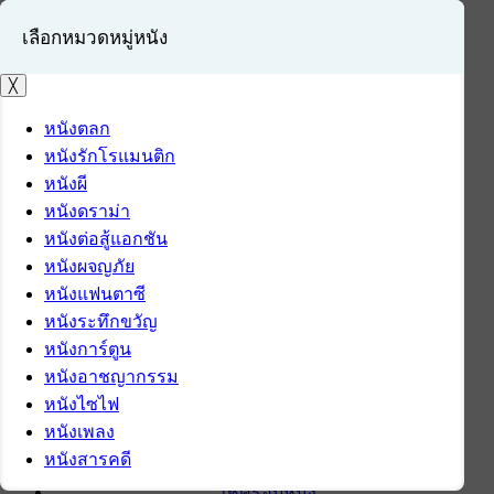
เลือกหมวดหมู่หนัง
╳
หนังตลก
หนังรักโรแมนติก
เข้าสู่ระบบ
หนังผี
สมัครสมาชิก
หนังดราม่า
หนังต่อสู้แอกชัน
หน้าแรก
หนังผจญภัย
ดาวน์โหลด
หนังแฟนตาซี
ดาวน์โหลดซอฟต์แวร์
หนังระทึกขวัญ
ซอฟต์แวร์
หนังการ์ตูน
แอปพลิเคชันบนมือถือ
หนังอาชญากรรม
ข่าวไอที
หนังไซไฟ
รีวิว
หนังเพลง
ทิปส์ไอที
หนังสารคดี
สินค้าไอที
เช็ครอบหนัง