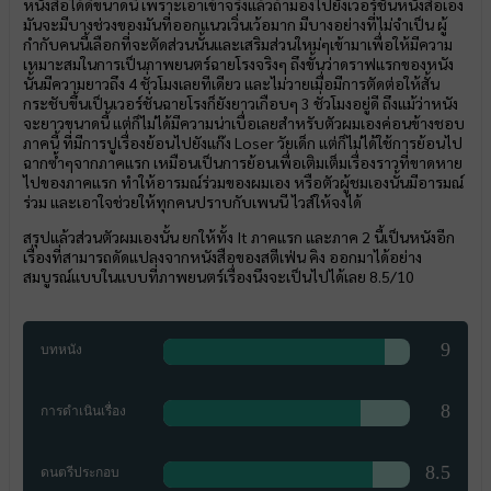
หนังสือได้ดีขนาดนี้ เพราะเอาเข้าจริงแล้วถ้ามองไปยังเวอร์ชั่นหนังสือเอง
มันจะมีบางช่วงของมันที่ออกแนวเวิ่นเว้อมาก มีบางอย่างที่ไม่จำเป็น ผู้
กำกับคนนี้เลือกที่จะตัดส่วนนั้นและเสริมส่วนใหม่ๆเข้ามาเพื่อให้มีความ
เหมาะสมในการเป็นภาพยนตร์ฉายโรงจริงๆ ถึงขั้นว่าดราฟแรกของหนัง
นั้นมีความยาวถึง 4 ชั่วโมงเลยทีเดียว และไม่วายเมื่อมีการตัดต่อให้สั้น
กระชับขึ้นเป็นเวอร์ชั่นฉายโรงก็ยังยาวเกือบๆ 3 ชั่วโมงอยู่ดี ถึงแม้ว่าหนัง
จะยาวขนาดนี้ แต่ก็ไม่ได้มีความน่าเบื่อเลยสำหรับตัวผมเองค่อนข้างชอบ
ภาคนี้ ที่มีการปูเรื่องย้อนไปยังแก๊ง Loser วัยเด็ก แต่ก็ไม่ได้ใช้การย้อนไป
ฉากซ้ำๆจากภาคแรก เหมือนเป็นการย้อนเพื่อเติมเต็มเรื่องราวที่ขาดหาย
ไปของภาคแรก ทำให้อารมณ์ร่วมของผมเอง หรือตัวผู้ชมเองนั้นมีอารมณ์
ร่วม และเอาใจช่วยให้ทุกคนปราบกับเพนนี ไวส์ให้จงได้
สรุปแล้วส่วนตัวผมเองนั้น ยกให้ทั้ง It ภาคแรก และภาค 2 นี้เป็นหนังอีก
เรื่องที่สามารถดัดแปลงจากหนังสือของสตีเฟ่น คิง ออกมาได้อย่าง
สมบูรณ์แบบในแบบที่ภาพยนตร์เรื่องนึงจะเป็นไปได้เลย 8.5/10
9
บทหนัง
8
การดำเนินเรื่อง
8.5
ดนตรีประกอบ