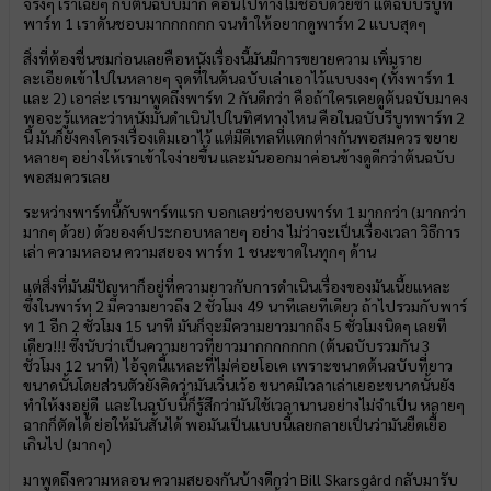
จริงๆ เราเฉยๆ กับต้นฉบับมาก ค่อนไปทางไม่ชอบด้วยซ้ำ แต่ฉบับรีบูท
พาร์ท 1 เราดันชอบมากกกกกก จนทำให้อยากดูพาร์ท 2 แบบสุดๆ
สิ่งที่ต้องชื่นชมก่อนเลยคือหนังเรื่องนี้มันมีการขยายความ เพิ่มราย
ละเอียดเข้าไปในหลายๆ จุดที่ในต้นฉบับเล่าเอาไว้แบบงงๆ (ทั้งพาร์ท 1
และ 2) เอาล่ะ เรามาพูดถึงพาร์ท 2 กันดีกว่า คือถ้าใครเคยดูต้นฉบับมาคง
พอจะรู้แหละว่าหนังมันดำเนินไปในทิศทางไหน คือในฉบับรีบูทพาร์ท 2
นี้ มันก็ยังคงโครงเรื่องเดิมเอาไว้ แต่มีดีเทลที่แตกต่างกันพอสมควร ขยาย
หลายๆ อย่างให้เราเข้าใจง่ายขึ้น และมันออกมาค่อนข้างดูดีกว่าต้นฉบับ
พอสมควรเลย
ระหว่างพาร์ทนี้กับพาร์ทแรก บอกเลยว่าชอบพาร์ท 1 มากกว่า (มากกว่า
มากๆ ด้วย) ด้วยองค์ประกอบหลายๆ อย่าง ไม่ว่าจะเป็นเรื่องเวลา วิธีการ
เล่า ความหลอน ความสยอง พาร์ท 1 ชนะขาดในทุกๆ ด้าน
แต่สิ่งที่มันมีปัญหาก็อยู่ที่ความยาวกับการดำเนินเรื่องของมันเนี้ยแหละ
ซึ่งในพาร์ท 2 มีความยาวถึง 2 ชั่วโมง 49 นาทีเลยทีเดียว ถ้าไปรวมกับพาร์
ท 1 อีก 2 ชั่วโมง 15 นาที มันก็จะมีความยาวมากถึง 5 ชั่วโมงนิดๆ เลยที
เดียว!!! ซึ่งนับว่าเป็นความยาวที่ยาวมากกกกกกก (ต้นฉบับรวมกัน 3
ชั่วโมง 12 นาที) ไอ้จุดนี้แหละที่ไม่ค่อยโอเค เพราะขนาดต้นฉบับที่ยาว
ขนาดนั้นโดยส่วนตัวยังคิดว่ามันเวิ่นเว้อ ขนาดมีเวลาเล่าเยอะขนาดนั้นยัง
ทำให้งงอยู่ดี และในฉบับนี้ก็รู้สึกว่ามันใช้เวลานานอย่างไม่จำเป็น หลายๆ
ฉากก็ตัดได้ ย่อให้มันสั้นได้ พอมันเป็นแบบนี้เลยกลายเป็นว่ามันยืดเยื้อ
เกินไป (มากๆ)
มาพูดถึงความหลอน ความสยองกันบ้างดีกว่า Bill Skarsgård กลับมารับ