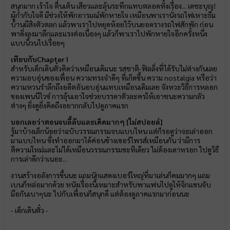
สนุกมาก เร้าใจ ตื่นเต้น เสียวและลุ้นระทึกแทบตลอดทั้งเรื่อง... เดชะบุญ!
ผู้กำกับใจดี มีช่วงให้พักอารมณ์พักหายใจ เหมือนพาเรานั่งรถไฟเหาะธีม
บ้านผีสิงตัวตลก แล้วพาเราไปหยุดห้อยไว้บนยอดรางรถไฟสักพัก ก่อน
พาดิ่งลงมาลึกและแรงต่อเนื่องๆ แล้วก็พาเราไปพักหายใจอีกครั้งหนึ่ง
แบบนี้วนไปเรื่อยๆ
เทียบกับChapter I
สำหรับเด็กเดินตั๋วคิดว่าเหมือนเดิมนะ รสชาติ-ฟิลลิ่งที่ได้รับไม่ต่างกันเลย
ความอบอุ่นของเพื่อน ความทรงจำดีๆ ที่เกิดขึ้น ความ nostalgia หรือว่า
ความหวนรำลึกถึงอดีตอันอบอุ่นแทบเหมือนเดิมเลย จังหวะวิธีการหลอก
ของเพนนีไวซ์ การลุ้นเอาใจช่วยบรรดาตัวละครให้เอาชนะความกลัว
ต่างๆ ยิ่งดูยิ่งคิดถึงอยากกลับไปดูภาคแรก
บอกเลยว่าตอนจบลี้ลับและเด็ดมากๆ [ไม่สปอยล์]
รู้มาบ้างเล็กน้อยว่าฉบับวรรณกรรมจบแบบไหน แต่ก็รอดูว่าจะเล่าออก
มาแบบไหน ซึ่งทำออกมาได้ค่อนข้างเซอร์ไพรส์เหมือนกัน ว่ามีการ
ตีความใหม่และไม่ได้เหมือนวรรณกรรมซะทีเดียว ไม่ต้องเดาหรอก ไปดูวิธี
การเล่าดีกว่าเนอะ...
งานสร้างอลังการขึ้นนะ แถมนักแสดงเบอร์ใหญ่ที่มาเล่นก็คมมากๆ แถม
เบนก็หล่อมากด้วย หนังเรื่องนี้เหมาะสำหรับพาแฟนไปดูให้จิกแขนจับ
มือกันเบาๆนะ ไปกับเพื่อนก็สนุกดี แต่ต้องดูภาคแรกมาก่อนนะ
- เด็กเดินตั๋ว -