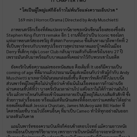
IT CHAPTER TWO
" โตเป็นผู้ใหญ่แต่ก็ยังก้าวไม่พ้นวัยแห่งความเจ็บปวด "
169 min | Horror/Drama | Directed by Andy Muschietti
ภาพยนตร์อีกเรื่องที่ดัดแปลงจากนิยายของนักเขียนเรื่องสยองชื่อดัง
Stephen King กับการ remake อีก 1 งานที่ถือว่าเป็น Iconic ของโลก
แห่งภาพยนตร์สยองขวัญ ตัวตลก Pennywise ซึ่งเดินทางมาถึงพาร์ทที่ 2
ที่เป็นพาร์ทจบกับบทสรุปเรื่องราวสุดประหลาดและบ้าคลั่งในเมือง
Derry ที่เด็กๆ กลุ่ม Loser Club กลับมารวมตัวกันอีกครั้งในรอบ 27 ปี
เพราะมันกลับมาพร้อมกับบาดแผลที่เคยฝากไว้กับพวกเขาในอดีต
ยังคงรักในข้อความแฝงของหนังเสมอ คือเดิมที่ It เองก็มีความเป็น
coming of age ที่ดีมากแล้วประมาณนึงแต่เหมือนกับว่าตัวผู้กำกับ Andy
Muschietti มาเหลาให้มันกลมกล่อมยิ่งขึ้น คือพาร์ทเด็กก็ดีไปแบบนึง
ส่วนพาร์ทผู้ใหญ่คือไม่น่าเชื่อว่าเค้ายังเน้นในเรื่องของการก้าวผ่านวัย
ผ่านคอนเซ็ปต์ที่ว่า บางครั้งวันเวลาผ่านไป แต่ใจเราไม่ได้ก้าวผ่านมันไป
จริง แล้วทางไหนกันที่จะเข้าใจและกลายเป็นผู้ใหญ่ได้แบบเต็มตัวสักที ซึ่ง
ด้วยการเล่าเรื่องเอย หรือแม้แต่ทีมนักแสดงที่ต้องบอกว่าแคสต์มาได้อย่าง
ยอดเยี่ยมตั้งแต่ Jessica Chastain, James McAvoy และ Bill Hader ที่
โคตรขโมยซีน รวมไปถึงคนอื่นๆ ที่มาเป็น Cameo ทำให้ทุกอย่างมันออก
มาลงตัวเกินคาด
แถมในพาร์ทของความบันเทิงก็ค่อนข้างตอบโจทย์ แม้ความยาวหนัง
จะเหมือนเป็นทุกขกิริยามากๆ เพราะการเป็นหนังผีก็อาจจะหนักหนา