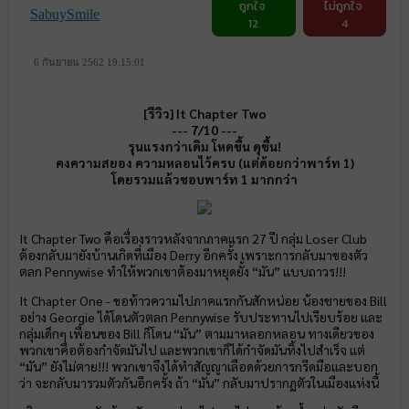
ถูกใจ
ไม่ถูกใจ
SabuySmile
12
4
6 กันยายน 2562 19:15:01
[รีวิว] It Chapter Two
--- 7/10 ---
รุนแรงกว่าเดิม โหดขึ้น ดุขึ้น!
คงความสยอง ความหลอนไว้ครบ (แต่ด้อยกว่าพาร์ท 1)
โดยรวมแล้วชอบพาร์ท 1 มากกว่า
It Chapter Two คือเรื่องราวหลังจากภาคแรก 27 ปี กลุ่ม Loser Club
ต้องกลับมายังบ้านเกิดที่เมือง Derry อีกครั้ง เพราะการกลับมาของตัว
ตลก Pennywise ทำให้พวกเขาต้องมาหยุดยั้ง “มัน” แบบถาวร!!!
It Chapter One - ขอท้าวความไปภาคแรกกันสักหน่อย น้องชายของ Bill
อย่าง Georgie ได้โดนตัวตลก Pennywise รับประทานไปเรียบร้อย และ
กลุ่มเด็กๆ เพื่อนของ Bill ก็โดน “มัน” ตามมาหลอกหลอน ทางเดียวของ
พวกเขาคือต้องกำจัดมันไป และพวกเขาก็ได้กำจัดมันทิ้งไปสำเร็จ แต่
“มัน” ยังไม่ตาย!!! พวกเขาจึงได้ทำสัญญาเลือดด้วยการกรีดมือและบอก
ว่า จะกลับมารวมตัวกันอีกครั้ง ถ้า “มัน” กลับมาปรากฏตัวในเมืองแห่งนี้