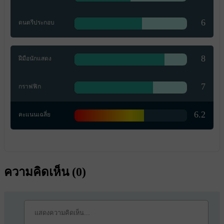
6
ดนตรีประกอบ
8
ฝีมือนักแสดง
7
กราฟฟิก
6.2
คะแนนเฉลี่ย
ความคิดเห็น (
0
)