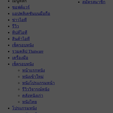
เมนูหลัก
สมัครสมาชิก
ซอฟต์แวร์
แอปพลิเคชันบนมือถือ
ข่าวไอที
รีวิว
ทิปส์ไอที
สินค้าไอที
เช็ครอบหนัง
รวมคลิป Thaiware
เครื่องมือ
เช็ครอบหนัง
หน้าแรกหนัง
หนังเข้าใหม่
หนังโปรแกรมหน้า
รีวิววิจารณ์หนัง
คลังหนังเก่า
หนังไทย
โปรแกรมหนัง