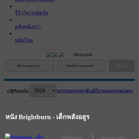
รีวิววิจารณ์หนัง
คลังหนังเก่า
หนังไทย
เช็ครอบหนัง
ค้นหา
เลือกภาพยนตร์
เลือกโรงภาพยนตร์
มกราคม
กุมภาพันธ์
มีนาคม
เมษายน
พฤษภ
ปฎิทินหนัง
หนัง Brightburn - เด็กพลังอสูร
ผู้ชมทั้งหมด
ความยาวหนัง