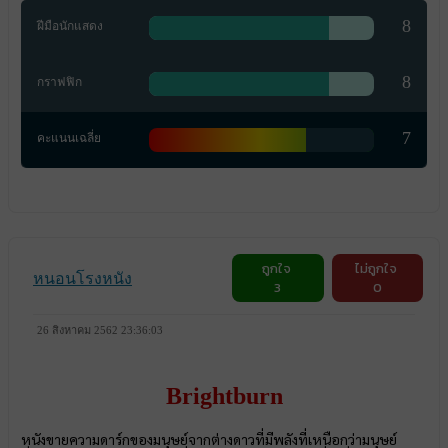
8
ฝีมือนักแสดง
8
กราฟฟิก
7
คะแนนเฉลี่ย
ถูกใจ
ไม่ถูกใจ
หนอนโรงหนัง
3
0
26 สิงหาคม 2562 23:36:03
Brightburn
หนังขายความดาร์กของมนุษย์จากต่างดาวที่มีพลังที่เหนือกว่ามนุษย์