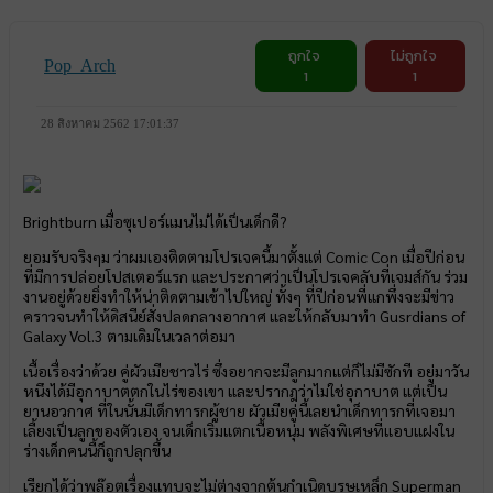
ถูกใจ
ไม่ถูกใจ
Pop_Arch
1
1
28 สิงหาคม 2562 17:01:37
Brightburn เมื่อซุเปอร์แมนไม่ได้เป็นเด็กดี?
ยอมรับจริงๆม ว่าผมเองติดตามโปรเจคนี้มาตั้งแต่ Comic Con เมื่อปีก่อน
ที่มีการปล่อยโปสเตอร์แรก และประกาศว่าเป็นโปรเจคลับที่เจมส์กัน ร่วม
งานอยู่ด้วยยิ่งทำให้น่าติดตามเข้าไปใหญ่ ทั้งๆ ที่ปีก่อนพี่แกพึ่งจะมีข่าว
คราวจนทำให้ดิสนีย์สั่งปลดกลางอากาศ และให้กลับมาทำ Gusrdians of
Galaxy Vol.3 ตามเดิมในเวลาต่อมา
เนื้อเรื่องว่าด้วย คู่ผัวเมียชาวไร่ ซึ่งอยากจะมีลูกมากแต่ก็ไม่มีซักที อยู่มาวัน
หนึงได้มีอุกาบาตตกในไร่ของเขา และปรากฎว่าไม่ใช่อุกาบาต แต่เป็น
ยานอวกาศ ที่ในนั้นมีเด็กทารกผู้ชาย ผัวเมียคู่นี้เลยนำเด็กทารกที่เจอมา
เลี้ยงเป็นลูกของตัวเอง จนเด็กเริ่มแตกเนื้อหนุ่ม พลังพิเศษที่แอบแฝงใน
ร่างเด็กคนนี้ก็ถูกปลุกขึ้น
เรียกได้ว่าพล๊อตเรื่องแทบจะไม่ต่างจากต้นกำเนิดบุรุษเหล็ก Superman