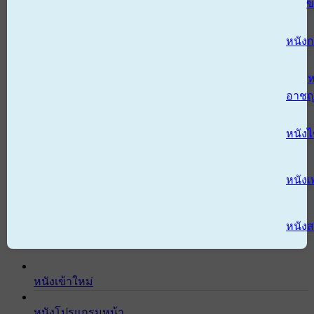
ข
หนังก
ห
อาช
หนัง
หนังเ
หนังส
หนังเข้าใหม่
หนังโปรแกรมหน้า