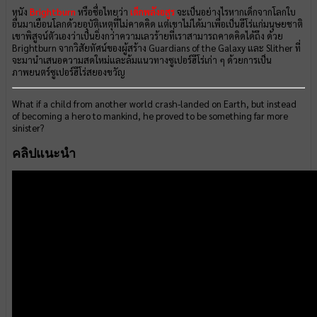
หนัง
Brightburn
หรือชื่อไทยว่า
เด็กพลังอสูร
จะเป็นอย่างไรหากเด็กจากโลกใบ
อื่นมาเยือนโลกด้วยอุบัติเหตุที่ไม่คาดคิด แต่เขาไม่ได้มาเพื่อเป็นฮีโร่แก่มนุษยชาติ
เขาพิสูจน์ตัวเองว่าเป็นยิ่งกว่าความเลวร้ายที่เราสามารถคาดคิดได้ถึง ด้วย
Brightburn จากวิสัยทัศน์ของผู้สร้าง Guardians of the Galaxy และ Slither ที่
จะมานำเสนอความสดใหม่และล้มแนวทางซูเปอร์ฮีโร่เก่า ๆ ด้วยการเป็น
ภาพยนตร์ซูเปอร์ฮีโร่สยองขวัญ
What if a child from another world crash-landed on Earth, but instead
of becoming a hero to mankind, he proved to be something far more
sinister?
คลิปแนะนำ