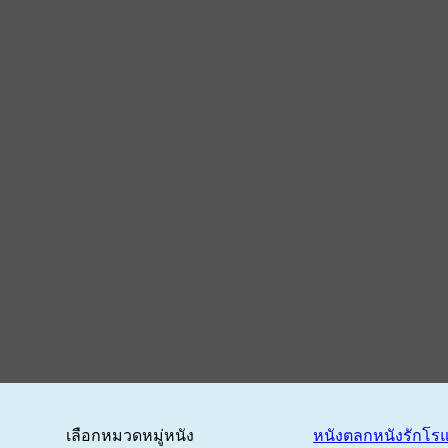
เลือกหมวดหมู่หนัง
หนังตลก
หนังรักโร