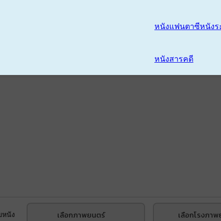
หนังแฟนตาซี
หนังร
หนังสารคดี
เลือกภาพยนตร์
เลือกโรงภาพ
บหนัง