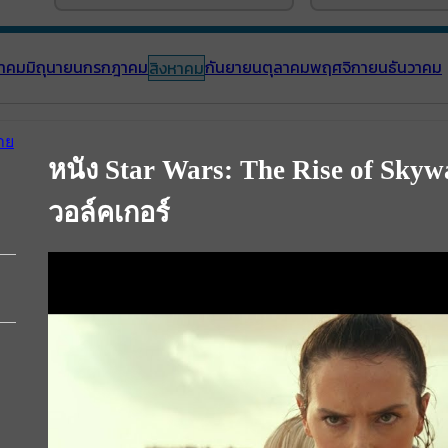
าคม
มิถุนายน
กรกฎาคม
กันยายน
ตุลาคม
พฤศจิกายน
ธันวาคม
สิงหาคม
หนัง Star Wars: The Rise of Skyw
วอล์คเกอร์