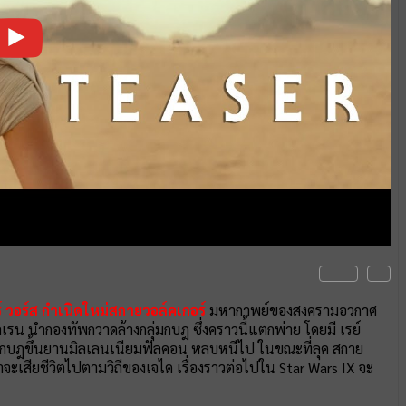
์ วอร์ส กำเนิดใหม่สกายวอล์คเกอร์
มหากาพย์ของสงครามอวกาศ
เรน นำกองทัพกวาดล้างกลุ่มกบฎ ซึ่งคราวนี้แตกพ่าย โดยมี เรย์
่มกบฎขึ้นยานมิลเลนเนียมฟัลคอน หลบหนีไป ในขณะที่ลุค สกาย
าจะเสียชีวิตไปตามวิถีของเจได เรื่องราวต่อไปใน Star Wars IX จะ