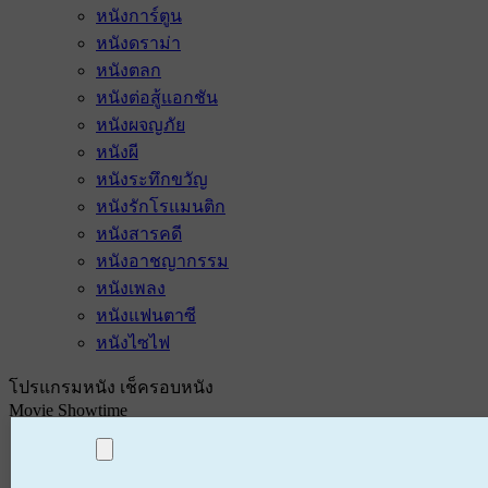
หนังการ์ตูน
หนังดราม่า
หนังตลก
หนังต่อสู้แอกชัน
หนังผจญภัย
หนังผี
หนังระทึกขวัญ
หนังรักโรแมนติก
หนังสารคดี
หนังอาชญากรรม
หนังเพลง
หนังแฟนตาซี
หนังไซไฟ
โปรแกรมหนัง เช็ครอบหนัง
Movie Showtime