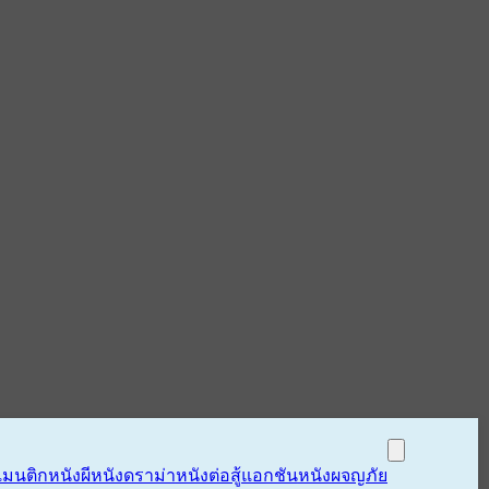
แมนติก
หนังผี
หนังดราม่า
หนังต่อสู้แอกชัน
หนังผจญภัย