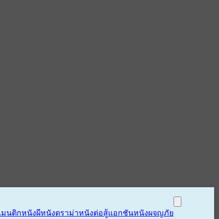
แมนติก
หนังผี
หนังดราม่า
หนังต่อสู้แอกชัน
หนังผจญภัย