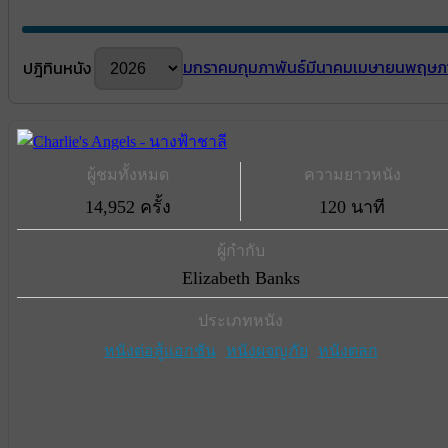
มกราคม
กุมภาพันธ์
มีนาคม
เมษายน
พฤษภ
ปฎิทินหนัง
ผู้ชมทั้งหมด
ความยาวหนัง
14,952 ครั้ง
120 นาที
ผู้กำกับ
Elizabeth Banks
ประเภทหนัง
หนังต่อสู้แอกชัน
หนังผจญภัย
หนังตลก