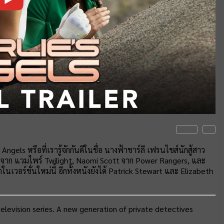
Angels หรือที่เรารู้จักกันดีในชื่อ นางฟ้าชาร์ลี เฟรนไชส์นักสู้สาว
t จาก แวมไพร์ Twilight, Naomi Scott จาก Power Rangers, และ
เวอร์ชั่นใหม่นี้ อีกทั้งหนังยังได้ Patrick Stewart และ Elizabeth
evision series. A new generation of private detectives