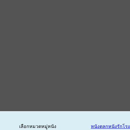
เลือกหมวดหมู่หนัง
หนังตลก
หนังรักโร