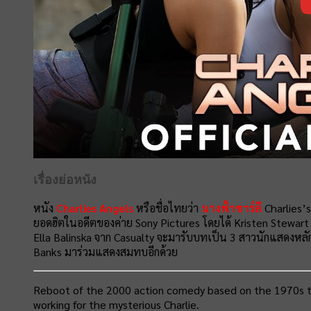
เรื่องย่อหนัง
หนัง
Charlies Angels
หรือชื่อไทยว่า
นางฟ้าชาร์ลี
Charlies’s 
ยอดฮิตในอดีตของค่าย Sony Pictures โดยได้ Kristen Stewar
Ella Balinska จาก Casualty จะมารับบทเป็น 3 สาวนักแสดงหลักใน
Banks มาร่วมแสดงสมทบอีกด้วย
Reboot of the 2000 action comedy based on the 1970s tel
working for the mysterious Charlie.