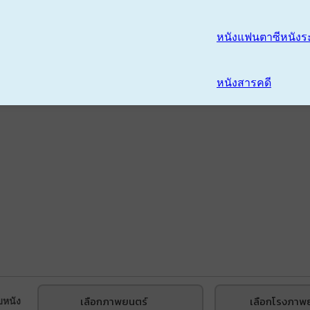
หนังแฟนตาซี
หนังร
หนังสารคดี
เลือกภาพยนตร์
เลือกโรงภาพ
บหนัง