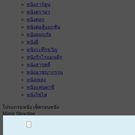
หนังการ์ตูน
หนังดราม่า
หนังตลก
หนังต่อสู้แอกชัน
หนังผจญภัย
หนังผี
หนังระทึกขวัญ
หนังรักโรแมนติก
หนังสารคดี
หนังอาชญากรรม
หนังเพลง
หนังแฟนตาซี
หนังไซไฟ
โปรแกรมหนัง เช็ครอบหนัง
Movie Showtime