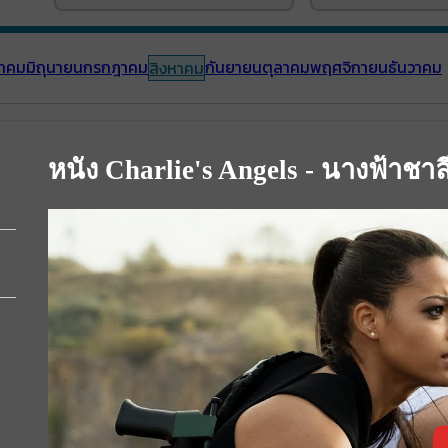
าคม
มิถุนายน
กรกฎาคม
กันยายน
ตุลาคม
พฤศจิกายน
ธันวาคม
สิงหาคม
หนัง Charlie's Angels - นางฟ้าชาล