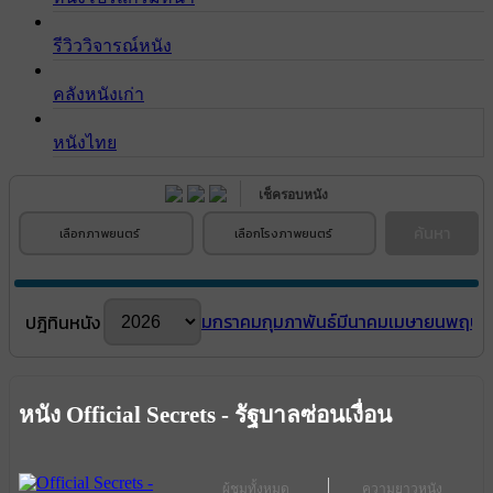
รีวิววิจารณ์หนัง
คลังหนังเก่า
หนังไทย
เช็ครอบหนัง
ค้นหา
เลือกภาพยนตร์
เลือกโรงภาพยนตร์
มกราคม
กุมภาพันธ์
มีนาคม
เมษายน
พฤษภ
ปฎิทินหนัง
หนัง Official Secrets - รัฐบาลซ่อนเงื่อน
ผู้ชมทั้งหมด
ความยาวหนัง