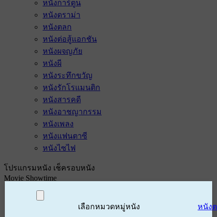
หนังการ์ตูน
หนังดราม่า
หนังตลก
หนังต่อสู้แอกชัน
หนังผจญภัย
หนังผี
หนังระทึกขวัญ
หนังรักโรแมนติก
หนังสารคดี
หนังอาชญากรรม
หนังเพลง
หนังแฟนตาซี
หนังไซไฟ
โปรแกรมหนัง เช็ครอบหนัง
Movie Showtime
เลือกหมวดหมู่หนัง
หนัง