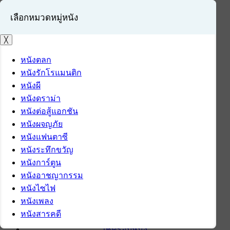
เลือกหมวดหมู่หนัง
╳
หนังตลก
หนังรักโรแมนติก
เข้าสู่ระบบ
หนังผี
สมัครสมาชิก
หนังดราม่า
หนังต่อสู้แอกชัน
หน้าแรก
หนังผจญภัย
ดาวน์โหลด
หนังแฟนตาซี
ดาวน์โหลดซอฟต์แวร์
หนังระทึกขวัญ
ซอฟต์แวร์
หนังการ์ตูน
แอปพลิเคชันบนมือถือ
หนังอาชญากรรม
ข่าวไอที
หนังไซไฟ
รีวิว
หนังเพลง
ทิปส์ไอที
หนังสารคดี
สินค้าไอที
เช็ครอบหนัง