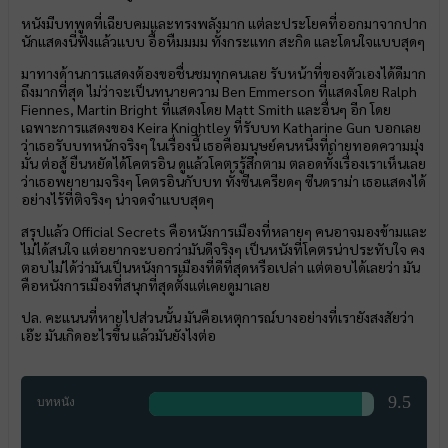
หนังมีบทพูดที่เฉียบคมและทรงพลังมาก แต่ละประโยคที่ออกมาจากปาก
นักแสดงนี่ฟังแล้วแบบ อื้อหืมมมม ทั้งกระแทก สะกิด และโดนใจแบบสุดๆ
มาทางด้านการแสดงต้องขอชื่นชมทุกคนเลย รับหน้าที่ของตัวเองได้ดีมาก
ถึงมากที่สุด ไม่ว่าจะเป็นทนายความ Ben Emmerson ที่แสดงโดย Ralph
Fiennes, Martin Bright ที่แสดงโดย Matt Smith และอื่นๆ อีก โดย
เฉพาะการแสดงของ Keira Knightley ที่รับบท Katharine Gun บอกเลย
ว่าเธอรับบทหนักจริงๆ ในเรื่องนี้ เธอคือมนุษย์คนหนึ่งที่ถ่ายทอดความมุ่ง
มั่น ต่อสู้ ยืนหยัดได้โคตรอิน ดูแล้วโคตรรู้สึกตาม ตลอดทั้งเรื่องเราเห็นเลย
ว่าเธอพยายามจริงๆ โคตรอินกับบท ทั้งซีนเครียดๆ ซีนดราม่า เธอแสดงได้
อย่างไร้ที่ติจริงๆ น่าจดจำแบบสุดๆ
สรุปแล้ว Official Secrets คือหนังการเมืองที่หลายๆ คนอาจมองข้ามและ
ไม่ได้สนใจ แต่อยากจะบอกว่ามันดีจริงๆ เป็นหนังที่โคตรน่าประทับใจ คง
ตอบไม่ได้ว่ามันเป็นหนังการเมืองที่ดีที่สุดหรือเปล่า แต่ตอบได้เลยว่า มัน
คือหนังการเมืองที่สนุกที่สุดตั้งแต่เคยดูมาเลย
ปล. คะแนนที่หายไปส่วนนั้น มันคือเหตุการณ์บางอย่างที่เรายังสงสัยว่า
เอ๊ะ มันเกิดอะไรขึ้น แล้วมันยังไงต่อ
9.5
บทหนัง