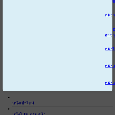
ข
หนังก
ห
อาช
หนัง
หนังเ
หนังส
หนังเข้าใหม่
หนังโปรแกรมหน้า