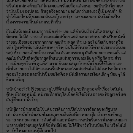
ไม่เห็นด้วยเลยนำเอาจดหมายฉบับนี้ไปให้เพื่อนเก่าเพื่อตรวจสอบว่าจริง
หรือไม่ แต่สุดท้ายมันก็โดนเผยแพร่โดยสื่อ แต่จดหมายฉบับนั้นก็ถูกมอง
ว่ามันเป็นของปลอม ตัวเธอจึงออกมาบอกโลกว่าเธอเองที่เป็นคนทำ จึง
ทำให้เธอโดนฟ้องและกลั่นแกล้งจากรัฐบาลของเธอเอง นั่นจึงเกิดเป็น
เรื่องราวความตื่นเต้นสุดระทึกขึ้น
ถึงแม้หนังจะเป็นแนวการเมืองจ๋าๆ เลย แต่ดำเนินเรื่องได้โคตรสนุก น่า
ติดตาม ไม่มีคำว่าน่าเบื่อเลยแม้แต่น้อย แต่ต้องบอกก่อนว่ามันเป็นหนังที่
รายละเอียดเยอะมากกกกกก คุณห้ามหลุด ห้ามเผลอไปก้มเก็บของหรือ
หยิบโทรศัพท์มาเล่นเด็ดขาด (จริงๆ มันไม่มีจังหวะให้ทำอะไรแบบนั้นเลย
นะ) ทั้งรายละเอียดด้านการเมือง ตัวละครต่างๆ มันก็เยอะมากพอแล้ว แต่
คุณไม่จำเป็นต้องรู้มากสุดขั้วแบบแม่นทุกรายละเอียด หรือติดตามข่าว
การเมืองทุกวินาที คุณก็สามารถอินและสนุกกับหนังเรื่องนี้ได้ไม่ยากเลย
เข้าใจง่ายมาก ไม่ได้ชวนงงหรือสับสนอะไรแต่อย่างใด ไม่ต้องประติดประ
ต่ออะไรเยอะ และที่น่าชื่นชมอีกคือหนังใส่ใจรายละเอียดเล็กๆ น้อยๆ ได้
ดีมากจริงๆ
หนังบ้าอะไรไม่รู้ (ชมนะ) ดูไปก็ตื่นเต้น ลุ้น ระทึกตลอดทั้งเรื่อง ใจนี่เต้น
ตุ้บๆ ยังกะดูหนังผี หนังระทึกขวัญไล่เชือดยังไงยังงั้น อาจจะฟังดูเวอร์ แต่
มันรู้สึกแบบนี้จริงๆ
หนังมีการนำเสนอไม่ใช่แค่ประเด็นการเปิดโปงการฉ้อกลของรัฐบาล
เท่านั้น หนังยังนำเสนอในแง่มุมของสิทธิเสรีภาพของสื่อ เรื่องของข้อกฏ
หมาย ทนายความ การต่อสู้คดี และหนังสามารถนำเรื่องราวในทุกแง่มุมมา
บาลานซ์สร้างสมดุลกันได้อย่างดีเยี่ยม ไม่ได้มีพาร์ทไหนน้อยไป หรือไม่ได้
พาร์ทไหนเยอะจนรู้สึกมากไป