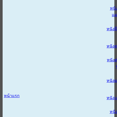
หนั
แม
หนังผี
หนังด
หนังต
หนัง
หน้าแรก
หนัง
หนั