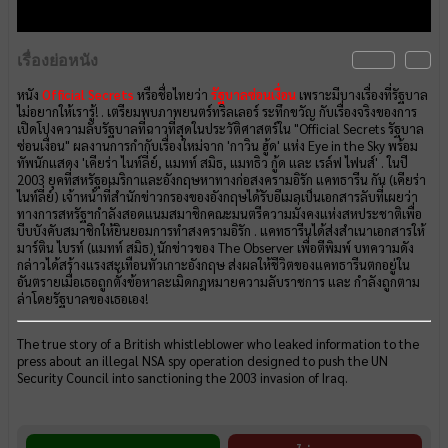
เรื่องย่อหนัง
หนัง
Official Secrets
หรือชื่อไทยว่า
รัฐบาลซ่อนเงื่อน
เพราะมีบางเรื่องที่รัฐบาล
ไม่อยากให้เรารู้! . เตรียมพบภาพยนตร์ทริลเลอร์ ระทึกขวัญ กับเรื่องจริงของการ
เปิดโปงความลับรัฐบาลที่ฉาวที่สุดในประวัติศาสตร์ใน "Official Secrets รัฐบาล
ซ่อนเงื่อน" ผลงานการกำกับเรื่องใหม่จาก 'กาวิน ฮู้ด' แห่ง Eye in the Sky พร้อม
ทัพนักแสดง 'เคียร่า ไนท์ลี่ย์, แมทท์ สมิธ, แมทธิว กู้ด และ เรล์ฟ ไฟนส์' . ในปี
2003 ยุคที่สหรัฐอเมริกาและอังกฤษหาทางก่อสงครามอิรัก แคทธารีน กัน (เคียร่า
ไนท์ลี่ย์) เจ้าหน้าที่สำนักข่าวกรองของอังกฤษได้รับอีเมลเป็นเอกสารลับที่เผยว่า
ทางการสหรัฐฯกำลังสอดแนมสมาชิกคณะมนตรีความมั่งคงแห่งสหประชาติเพื่อ
บีบบังคับสมาชิกให้ยินยอมการทำสงครามอิรัก . แคทธารีนได้ส่งสำเนาเอกสารให้
มาร์ติน ไบรท์ (แมทท์ สมิธ) นักข่าวของ The Observer เพื่อตีพิมพ์ บทความดัง
กล่าวได้สร้างแรงสะเทือนทั่วเกาะอังกฤษ ส่งผลให้ชีวิตของแคทธารีนตกอยู่ใน
อันตรายเมื่อเธอถูกตั้งข้อหาละเมิดกฎหมายความลับราชการ และ กำลังถูกตาม
ล่าโดยรัฐบาลของเธอเอง!
The true story of a British whistleblower who leaked information to the
press about an illegal NSA spy operation designed to push the UN
Security Council into sanctioning the 2003 invasion of Iraq.