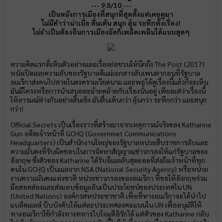
--- 9.8/10 ---
เป็นหนังการเมืองที่สนุกที่สุดตั้งแต่เคยดูมา
ไม่มีคำว่าน่าเบื่อ ตื่นเต้น สนุก ลุ้น ระทึกทั้งเรื่อง!
ไม่จำเป็นต้องอินการเมืองจัดก็เพลิดเพลินได้แบบสุดๆ
ความคิดแรกที่เห็นตัวอย่างและเรื่องย่อชวนให้นึกถึง The Post (2017)
หนังเปิดเผยความลับของรัฐบาลตีแผ่เอกสารลับเพนตากอนที่รัฐบาล
อเมริกาส่งคนไปตายในสงครามเวียดนาม และพอได้ดูเรื่องนี้แล้วก็จะเห็น
มันมีโครงหรือการนำเสนอละม้ายคล้ายกับเรื่องนั้นอยู่ เพียงแต่ว่าเรื่องนี้
ให้อารมณ์ต่างกันอย่างสิ้นเชิง มันตื่นเต้นกว่า ลุ้นกว่า ระทึกกว่า และสนุก
กว่า!
Official Secrets เป็นเรื่องราวที่สร้างมาจากเหตุการณ์จริงของ Katharine
Gun อดีตเจ้าหน้าที่ GCHQ (Governmet Communications
Headquarters) เป็นสำนักงานใหญ่ของรัฐบาลหน่วยสืบราชการลับและ
ความมั่นคงที่รับผิดชอบในการจัดหาสัญญาณข่าวกรองให้แก่รัฐบาลของ
อังกฤษ ซึ่งตัวของ Katharine ได้รับอีเมลลับสุดยอดที่ส่งถึงเจ้าหน้าที่ทุก
คนใน GCHQ เป็นเมลจาก NSA (National Security Agency) หรือหน่วย
งานความมั่นคงแห่งชาติ หน่วยข่าวกรองของอเมริกา ที่ขอให้อังกฤษร่วม
มือสอดส่องและส่งมอบข้อมูลอันเป็นประโยชน์ของประเทศใน UN
(United Nations) องค์กรสหประชาชาติ เพื่อที่ทางอเมริกาจะได้นำไป
แบล็คเมลล์ บีบบังคับให้แต่ละประเทศลงคะแนนใน UN เพื่ออนุมัติให้
ทางอเมริกาใช้กำลังทางทหารไปโจมตีอิรักได้ แต่ตัวของ Katharine กลับ