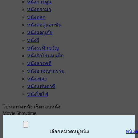
หนังการ์ตูน
หนังดราม่า
หนังตลก
หนังต่อสู้แอกชัน
หนังผจญภัย
หนังผี
หนังระทึกขวัญ
หนังรักโรแมนติก
หนังสารคดี
หนังอาชญากรรม
หนังเพลง
หนังแฟนตาซี
หนังไซไฟ
โปรแกรมหนัง เช็ครอบหนัง
Movie Showtime
เลือกหมวดหมู่หนัง
หนัง