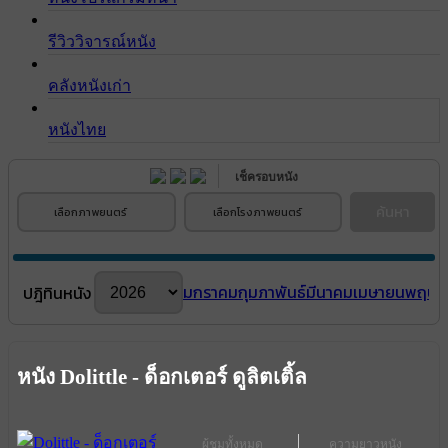
รีวิววิจารณ์หนัง
คลังหนังเก่า
หนังไทย
เช็ครอบหนัง
ค้นหา
เลือกภาพยนตร์
เลือกโรงภาพยนตร์
มกราคม
กุมภาพันธ์
มีนาคม
เมษายน
พฤษภ
ปฎิทินหนัง
หนัง Dolittle - ด็อกเตอร์ ดูลิตเติ้ล
ผู้ชมทั้งหมด
ความยาวหนัง