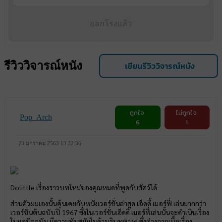
ออกโรงแล้ว
รีวิววิจารณ์หนัง
เขียนรีวิววิจารณ์หนัง
ถูกใจ
ไม่ถูกใจ
Pop_Arch
6
1
23 มกราคม 2563 13:32:36
Dolittle เรื่องราวบทใหม่ของคุณหมดที่พูดกับสัตว์ได้
ส่วนตัวผมเองนั้นคุ้นเคยกับหนังเวอร์ชั่นล่าสุด เอ็ดดี้ เมอร์ฟี่ เล่นมากกว่า
เวอร์ชั่นต้นฉบับปี 1967 ซึ่งในเวอร์ชั่นเอ็ดดี้ เมอร์ฟี่เล่นนั้นจะดำเนินเรื่อง
ในยุคปัจจุบัน มีความทันสมัยในด้าบริบทต่างๆ ซึ่งต่างจากเนื้อเรื่อง