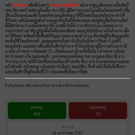
หนัง
Dolittle
หรือชื่อไทยว่า
ด็อกเตอร์ ดูลิตเติ้ล
หลังจากสูญเสียภรรยาเมื่อเจ็ดปี
ก่อน ด็อกเตอร์ จอห์น ดูลิตเติ้ล (ดาวนีย์) ผู้มีความแปลกไม่เหมือนใครและสร้างชื่อ
เสียงเป็นหมอและสัตว์แพทย์ของสมเด็จพระราชินีวิคตอเรียแห่งอังกฤษ เขาใช้
ชีวิตอย่างสันโดษอยู่หลังกำแพงสูง ซึ่งเป็นที่ตั้งของคฤหาสน์ดูลิตเติ้ลกับสวนสัตว์
ที่มีสัตว์หายาก แต่เมื่อพระราชินี (เจสซี่ บัคลีย์ จาก Wild Rose) มีพระอาการ
ประชวรอย่างสาหัส ดูลิตเติ้ลจึงต้องออกเดินทางผจญภัยไปยังเกาะในตำนาน เพื่อ
หาวิธีรักษา พร้อมทั้งรื้อฟื้นสติปัญญาและความกล้าหาญ ต้องต่อสู้กับศัตรูและค้น
พบสิ่งมีชีวิตมหัศจรรย์ . คุณหมอออกเดินทางไปกับนักเดินทางวัยเยาว์ (แฮร์รี่
คอลเล็ตต์) และเหล่าเพื่อนที่เป็นสัตว์ดุร้าย อาทิ ลิงกอริลลาผู้มีความกังวล (รามี
มาเล็ก เจ้าของรางวัลออสการ์), เป็ดสมองนก ผู้กระตือรือล้น (เจ้าของรางวัลออ
สการ์ ออคตาเวีย สเปนเซอร์), นกกระจอกเทศจอมถากถาง (คูเมล นันจานี จาก
The Big Sick) หมีขั้วโลกที่มองโลกในแง่ดี (จอห์น ซีนา จาก Bumblebee) และนก
แก้วหัวแข็ง (เจ้าของรางวัลออสการ์ เอ็มม่า ธอมป์สัน) ซึ่งทำหน้าที่เป็นที่ปรึกษา
และเป็นสัตว์ที่ดูลิตเติ้ลที่ไว้วางใจและเชื่อถือมากที่สุด
A physician discovers that he can talk to animals.
อยากดู
ไม่อยากดู
346
23
เข้าฉาย
16 มกราคม 2563