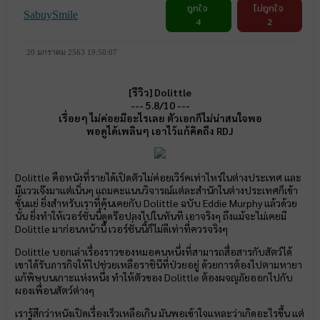
ถูกใจ
ไม่ถูกใจ
SabuySmile
4
2
20 มกราคม 2563 19:50:07
[รีวิว] Dolittle
--- 5.8/10 ---
เรื่อยๆ ไม่ค่อยมีอะไรเลย ตัวเอกก็ไม่น่าสนใจพอ
พอดูได้เพลินๆ เอาไว้แก้คิดถึง RDJ
Dolittle คือหนังที่รายได้เปิดตัวไม่ค่อยเวิร์คเท่าไหร่ในต่างประเทศ และ
มีแววเจ๊งมาแต่เนิ่นๆ แถมคะแนนวิจารณ์แต่ละสำนักในต่างประเทศก็เข้า
ขั้นแย่ ยิ่งสำหรับเราที่คุ้นเคยกับ Dolittle ฉบับ Eddie Murphy แล้วด้วย
นั้น ยิ่งทำให้เวอร์ชั่นนี้ดูดร๊อปลงไปในทันที เอาจริงๆ ถึงแม้จะไม่เคยมี
Dolittle มาก่อนหน้านี้ เวอร์ชั่นนี้ก็ไม่ดีเท่าที่ควรจริงๆ
Dolittle บอกเล่าเรื่องราวของหมอคนหนึ่งที่สามารถสื่อสารกับสัตว์ได้
เขาได้รับภารกิจให้ไปช่วยเหลือราชินีที่ป่วยอยู่ ด้วยการต้องไปตามหายา
แก้พิษบนเกาะแห่งหนึ่ง ทำให้ตัวของ Dolittle ต้องผจญภัยออกไปกับ
ผองเพื่อนสัตว์ต่างๆ
เรารู้สึกว่าหนังเปิดเรื่องเร็วเหลือเกิน มันพอเข้าใจแหละว่าเกิดอะไรขึ้น แต่