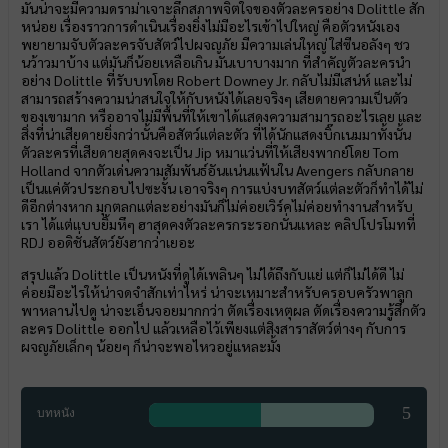
มันน่าจะมีความดราม่าเจาะลึกสภาพจิตใจของตัวละครอย่าง Dolittle สัก
หน่อย เรื่องราวการดำเนินเรื่องยิ่งไม่มีอะไรเข้าไปใหญ่ คือตัวหนังเอง
พยายามจับตัวละครจับสัตว์ไปผจญภัย มีความเล่นใหญ่ ใส่ซีนอลังๆ ชว
นว้าวมาบ้าง แต่มันก็น้อยเหลือเกิน มันเบาบางมาก ที่สำคัญตัวละครนำ
อย่าง Dolittle ที่รับบทโดย Robert Downey Jr. กลับไม่มีเสน่ห์ และไม่
สามารถสร้างความน่าสนใจให้กับหนังได้เลยจริงๆ เสียดายความเป็นตัว
ของเขามาก หรืออาจไม่มีพื้นที่ให้เขาได้แสดงความสามารถอะไรเลย และ
สิ่งที่น่าเสียดายยิ่งกว่านั้นคือสัตว์แต่ละตัว ที่ได้นักแสดงบิ๊กเนมมาทั้งนั้น
ตัวละครที่เสียดายสุดคงจะเป็น Jip หมาแว่นที่ให้เสียงพากย์โดย Tom
Holland จากตัวเด่นความสัมพันธ์อันแน่นแฟ้นใน Avengers กลับกลาย
เป็นแค่ตัวประกอบไปซะงั้น เอาจริงๆ การแบ่งบทสัตว์แต่ละตัวก็ทำได้ไม่
ดีอีกต่างหาก มุกตลกแต่ละอย่างมันก็ไม่ค่อยเวิร์คไม่ค่อยทำงานสำหรับ
เรา ได้แต่แบบยิ้มหึๆ ฮาสุดคงตัวละครกระรอกนั่นแหละ คลิปโปรโมทที่
RDJ ออดิชั่นสัตว์ยังฮากว่าเยอะ
สรุปแล้ว Dolittle เป็นหนังที่ดูได้เพลินๆ ไม่ได้ถึงกับแย่ แต่ก็ไม่ได้ดี ไม่
ค่อยมีอะไรให้น่าจดจำสักเท่าไหร่ น่าจะเหมาะสำหรับครอบครัวพาลูก
พาหลานไปดู น่าจะเอ็นจอยมากกว่า ตัดเรื่องเหตุผล ตัดเรื่องความรู้สึกตัว
ละคร Dolittle ออกไป แล้วเหลือไว้เพียงแต่สิงสาราสัตว์ต่างๆ กับการ
ผจญภัยเล็กๆ น้อยๆ ก็น่าจะพอไหวอยู่แหละมั้ง
5
บทหนัง