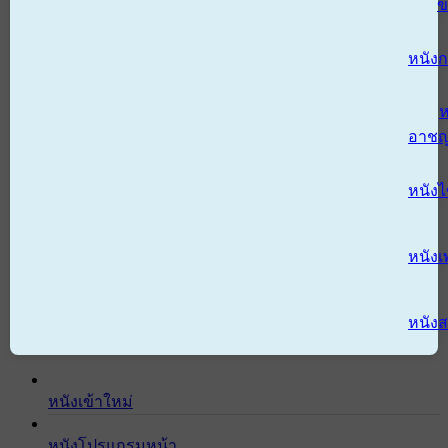
ข
หนังก
ห
อาช
หนัง
หนังเ
หนังส
หนังเข้าใหม่
หนังโปรแกรมหน้า