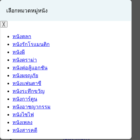
เลือกหมวดหมู่หนัง
╳
หนังตลก
หนังรักโรแมนติก
เข้าสู่ระบบ
หนังผี
สมัครสมาชิก
หนังดราม่า
หนังต่อสู้แอกชัน
หน้าแรก
หนังผจญภัย
ดาวน์โหลด
หนังแฟนตาซี
ดาวน์โหลดซอฟต์แวร์
หนังระทึกขวัญ
ซอฟต์แวร์
หนังการ์ตูน
แอปพลิเคชันบนมือถือ
หนังอาชญากรรม
ข่าวไอที
หนังไซไฟ
รีวิว
หนังเพลง
ทิปส์ไอที
หนังสารคดี
สินค้าไอที
เช็ครอบหนัง