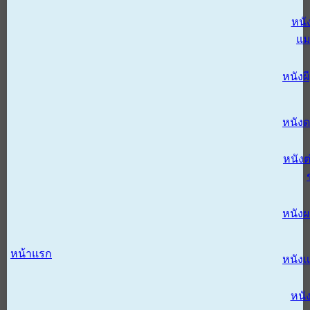
หนั
แม
หนังผี
หนังด
หนังต
หนัง
หน้าแรก
หนัง
หนั