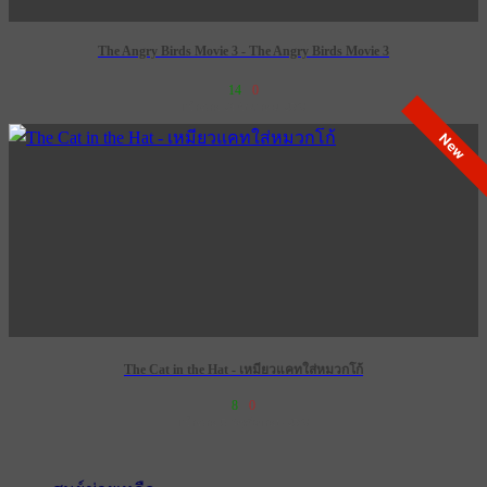
The Angry Birds Movie 3 - The Angry Birds Movie 3
14
0
เข้าฉาย 24 ธันวาคม 2569
New
The Cat in the Hat - เหมียวแคทใส่หมวกโก้
8
0
เข้าฉาย 5 พฤศจิกายน 2569