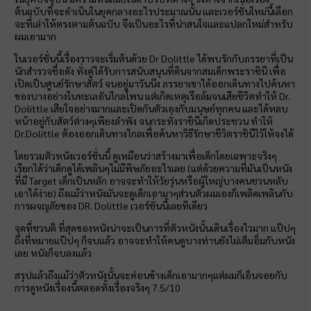
ต้นฉบับที่จะดำเนินในยุคกลางอะไรประมาณนั้น และเวอร์ชั่นใหม่นี้เลือก
จะที่เล่าให้ตรงตามต้นฉบับ จึงเป็นอะไรที่น่าสนใจและแปลกใหม่สำหรับ
ผมเอามาก
ในเวอร์ชั่นนี้เรื่องราวจะเริ่มต้นด้วย Dr Dolittle ได้พบรักกับภรรยาที่เป็น
นักสำรวจชื่อดัง ทั่งคู่ได้รับการสนับสนุนที่ดินจากสมเด็กพระราชินี เพื่อ
เปิดเป็นศูนย์รักษาสัตว์ จนอยู่มาวันนึง ภรรยาเขาได้ออกเดินทางไปค้นหา
ของบางอย่างในทะเลอันไกลโพน แต่เกิดเหตุเรือล้มจนเสียชีวิตทำให้ Dr.
Dolittle เสียใจอย่างมากและเปิดกันตัวเองกับมนุษย์ทุกคน และได้หลบ
หน้าอยู่กับสัตว์ต่างๆเพียงลำพัง จนกระทั่งราชินีเกิดประชวน ทำให้
Dr.Dolittle ต้องออกเดินทางไกลเพื่อค้นหาวิธีรักษาชีวิตราชินีไว้ให้จงได้
โดยรวมตัวหนังเวอร์ชั่นนี้ ดูเหมือนว่าสร้างมาเพื่อเด็กโดยเฉพาะจริงๆ
เรียกได้ว่าเด็กดูได้เพลินๆไม่มีพิษภัยอะไรเลย (แต่ด้วยความที่มันเป็นหนัง
ที่มี Target เด็กเป็นหลัก อาจจะทำให้วัยรุ่นหรือผู้ใหญ่บางคนชวนหลับ
เอาได้ง่าย) ถึงแม้ว่าหนังมันจะดูเด็กเอามาๆส่วนตัวผมเองก็เพลิดเพลินกับ
การผจญภัยของ DR. Dolittle เวอร์ชั่นนี้เลยทีเดียว
จุดที่ชวนติ ที่สุดของหนังน่าจะเป็นการที่ตัวหนังนั้นเดินเรื่องไวมาก แป๊ปๆ
ถึงที่หมายแป๊ปๆ ก็จบแล้ว อาจจะทำให้คนดูบางท่านยังไม่เต็มอิ่มกับหนัง
เลย หนังก็จบลงแล้ว
สรุปแล้วถึงแม้ว่าตัวหนังนั้นจะค่อนข้างเด็กเอามากๆแต่ผมก็เอ็นจอยกับ
การดูหนังเรื่องนี้ตลอดทั้งเรื่องจริงๆ 7.5/10