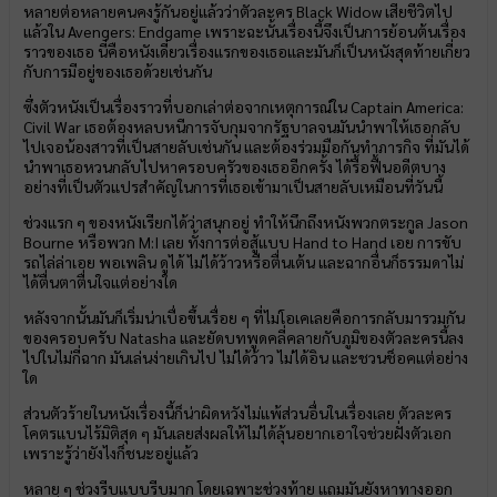
หลายต่อหลายคนคงรู้กันอยู่แล้วว่าตัวละคร Black Widow เสียชีวิตไป
แล้วใน Avengers: Endgame เพราะฉะนั้นเรื่องนี้จึงเป็นการย้อนต้นเรื่อง
ราวของเธอ นี่คือหนังเดี่ยวเรื่องแรกของเธอและมันก็เป็นหนังสุดท้ายเกี่ยว
กับการมีอยู่ของเธอด้วยเช่นกัน
ซึ่งตัวหนังเป็นเรื่องราวที่บอกเล่าต่อจากเหตุการณ์ใน Captain America:
Civil War เธอต้องหลบหนีการจับกุมจากรัฐบาลจนมันนำพาให้เธอกลับ
ไปเจอน้องสาวที่เป็นสายลับเช่นกัน และต้องร่วมมือกันทำภารกิจ ที่มันได้
นำพาเธอหวนกลับไปหาครอบครัวของเธออีกครั้ง ได้รื้อฟื้นอดีตบาง
อย่างที่เป็นตัวแปรสำคัญในการที่เธอเข้ามาเป็นสายลับเหมือนที่วันนี้
ช่วงแรก ๆ ของหนังเรียกได้ว่าสนุกอยู่ ทำให้นึกถึงหนังพวกตระกูล Jason
Bourne หรือพวก M:I เลย ทั้งการต่อสู้แบบ Hand to Hand เอย การขับ
รถไล่ล่าเอย พอเพลิน ดูได้ ไม่ได้ว้าวหรือตื่นเต้น และฉากอื่นก็ธรรมดาไม่
ได้ตื่นตาตื่นใจแต่อย่างใด
หลังจากนั้นมันก็เริ่มน่าเบื่อขึ้นเรื่อย ๆ ที่ไม่โอเคเลยคือการกลับมารวมกัน
ของครอบครับ Natasha และยัดบทพูดคลี่คลายกับภูมิของตัวละครนี้ลง
ไปในไม่กี่ฉาก มันเล่นง่ายเกินไป ไม่ได้ว้าว ไม่ได้อิน และชวนช็อคแต่อย่าง
ใด
ส่วนตัวร้ายในหนังเรื่องนี้ก็น่าผิดหวังไม่แพ้ส่วนอื่นในเรื่องเลย ตัวละคร
โคตรแบนไร้มิติสุด ๆ มันเลยส่งผลให้ไม่ได้ลุ้นอยากเอาใจช่วยฝั่งตัวเอก
เพราะรู้ว่ายังไงก็ชนะอยู่แล้ว
หลาย ๆ ช่วงรีบแบบรีบมาก โดยเฉพาะช่วงท้าย แถมมันยังหาทางออก