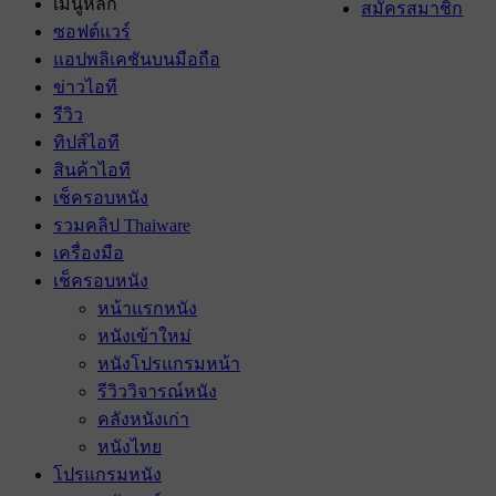
เมนูหลัก
สมัครสมาชิก
ซอฟต์แวร์
แอปพลิเคชันบนมือถือ
ข่าวไอที
รีวิว
ทิปส์ไอที
สินค้าไอที
เช็ครอบหนัง
รวมคลิป Thaiware
เครื่องมือ
เช็ครอบหนัง
หน้าแรกหนัง
หนังเข้าใหม่
หนังโปรแกรมหน้า
รีวิววิจารณ์หนัง
คลังหนังเก่า
หนังไทย
โปรแกรมหนัง