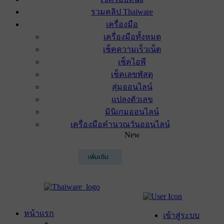
รวมคลิป Thaiware
เครื่องมือ
เครื่องมือทั้งหมด
เช็คความเร็วเน็ต
เช็คไอพี
เช็คเลขพัสดุ
สุ่มออนไลน์
แปลงตัวเลข
มินิเกมออนไลน์
เครื่องมือคำนวณวันออนไลน์
New
เพิ่มเติม
หน้าแรก
เข้าสู่ระบบ