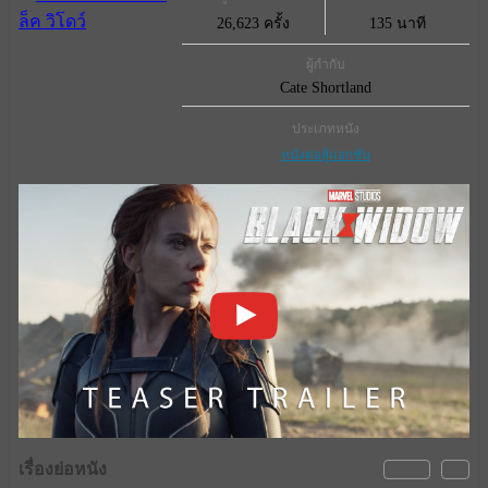
26,623 ครั้ง
135 นาที
ผู้กำกับ
Cate Shortland
ประเภทหนัง
หนังต่อสู้แอกชัน
เรื่องย่อหนัง