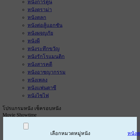
หนังการ์ตูน
หนังดราม่า
หนังตลก
หนังต่อสู้แอกชัน
หนังผจญภัย
หนังผี
หนังระทึกขวัญ
หนังรักโรแมนติก
หนังสารคดี
หนังอาชญากรรม
หนังเพลง
หนังแฟนตาซี
หนังไซไฟ
โปรแกรมหนัง เช็ครอบหนัง
Movie Showtime
เลือกหมวดหมู่หนัง
หนัง