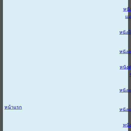
หนั
แม
หนังผี
หนังด
หนังต
หนัง
หน้าแรก
หนัง
หนั