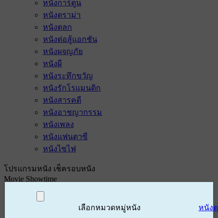
หนังการ์ตูน
หนังดราม่า
หนังตลก
หนังต่อสู้แอกชัน
หนังผจญภัย
หนังผี
หนังระทึกขวัญ
หนังรักโรแมนติก
หนังสารคดี
หนังอาชญากรรม
หนังเพลง
หนังแฟนตาซี
หนังไซไฟ
โปรแกรมหนัง เช็ครอบหนัง
Movie Showtime
เลือกหมวดหมู่หนัง
หนัง