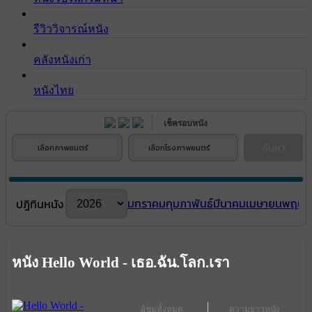
รีวิววิจารณ์หนัง
คลังหนังเก่า
หนังไทย
เช็ครอบหนัง
ค้นหา
เลือกภาพยนตร์
เลือกโรงภาพยนตร์
มกราคม
กุมภาพันธ์
มีนาคม
เมษายน
พฤษภ
ปฎิทินหนัง
หนัง Hello World - เธอ.ฉัน.โลก.เรา
ผู้ชมทั้งหมด
ความยาวหนัง