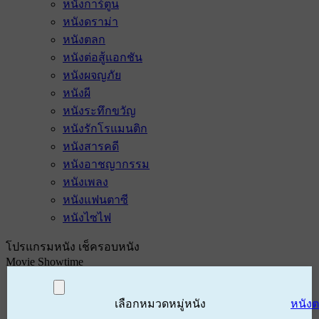
หนังการ์ตูน
หนังดราม่า
หนังตลก
หนังต่อสู้แอกชัน
หนังผจญภัย
หนังผี
หนังระทึกขวัญ
หนังรักโรแมนติก
หนังสารคดี
หนังอาชญากรรม
หนังเพลง
หนังแฟนตาซี
หนังไซไฟ
โปรแกรมหนัง เช็ครอบหนัง
Movie Showtime
เลือกหมวดหมู่หนัง
หนัง