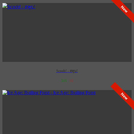
New
Scoob! - สคูบ!
516
16
เข้าฉาย 31 พฤษภาคม 2573
New