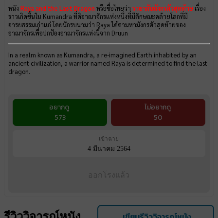
หนัง
Raya and the Last Dragon
หรือชื่อไทยว่า
รายากับมังกรตัวสุดท้าย
เรื่อง
ราวเกิดขึ้นใน Kumandra ที่ดิอาณาจักรแห่งหนึ่งที่มีลักษณะคล้ายโลกที่มี
อารยธรรมเก่าแก่ โดยนักรบนามว่า Raya ได้ตามหามังกรตัวสุดท้ายของ
อาณาจักรเพื่อปกป้องอาณาจักรแห่งนี้จาก Druun
In a realm known as Kumandra, a re-imagined Earth inhabited by an
ancient civilization, a warrior named Raya is determined to find the last
dragon.
อยากดู
ไม่อยากดู
573
50
เข้าฉาย
4 มีนาคม 2564
ออกโรงแล้ว
รีวิววิจารณ์หนัง
เขียนรีวิววิจารณ์หนัง