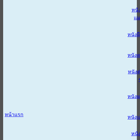
หนั
แม
หนังผี
หนังด
หนังต
หนัง
หน้าแรก
หนัง
หนั