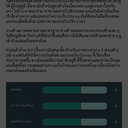
เนื้อเรื่องก็ยังคงสไตล์ความเป็น Disney เหมาะสำหรับทุกเพศทุกวัย เด็กดู
ได้ ผู้ใหญ่ดูดี เนื้อหามันก็หนังสูตรสำเร็จเนี่ยแหละ แลดูธรรมดาไม่หวือ
หวา ไม่ว้าว คาดเดาง่าย หาทางลงง่ายไปสักหน่อย แถมมันยังดำเนินเรื่อง
เร็วอีกต่างหาก แต่แน่นอนว่าความเป็น Disney มันก็ยังคงไม่ลืมที่จะสอด
แทรกแง่คิดอีกด้วย (แต่หาทางลงง่ายไปจริง ๆ นะ)
งานด้านภาพงดงามตามมาตรฐาน ทางด้านเพลงประกอบค่อนข้างเฉย ๆ
ไม่ติดหูสักเท่าไหร่ แต่ที่ยังน่าชื่นชมคือการให้เสียงพากย์ตัวละครต่าง ๆ ดู
เข้ากับแต่ละตัวละครด้วย
สรุปแล้วถ้าถามว่าเรื่องราวมันสนุกมั้ย สำหรับเราตอบตรง ๆ ว่าค่อนข้าง
เฉย ๆ แต่มันก็ยังให้ความบันเทิงตามแบบฉบับ Disney ที่เรียกเสียง
หัวเราะ รอยยิ้ม อบอุ่นและมีความน่ารักอยู่ดี ที่ชื่นชอบและน่าจะเป็นจุด
เด่นที่สุดคือการผสมผสานความเป็นไทยและประเทศในอาเซียนได้อย่าง
กลมกล่อมลงตัวเนี่ยแหละ
6
บทหนัง
6
การดำเนินเรื่อง
6
ดนตรีประกอบ