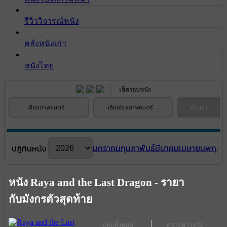
รีวิววิจารณ์หนัง
คลังหนังเก่า
หนังไทย
เช็ครอบหนัง
ค้นหา
เลือกภาพยนตร์
เลือกโรงภาพยนตร์
มกราคม
กุมภาพันธ์
มีนาคม
เมษายน
พฤษภ
ปฎิทินหนัง
หนัง Raya and the Last Dragon - รายา
กับมังกรตัวสุดท้าย
ผู้ชมทั้งหมด
ความยาวหนัง