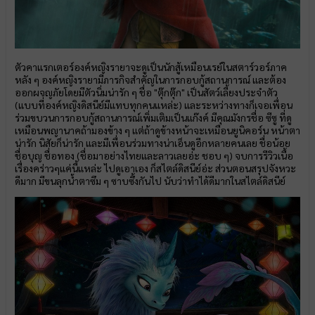
ตัวคาแรกเตอร์องค์หญิงรายาจะดูเป็นนักสู้เหมือนเรย์ในสตาร์วอร์ภาค
หลัง ๆ องค์หญิงรายามีภารกิจสำคัญในการกอบกู้สถานการณ์ และต้อง
ออกผจญภัยโดยมีตัวนิ่มน่ารัก ๆ ชื่อ "ตุ๊กตุ๊ก" เป็นสัตว์เลี้ยงประจำตัว
(แบบที่องค์หญิงดิสนีย์มีแทบทุกคนแหล่ะ) และระหว่างทางก็เจอเพื่อน
ร่วมขบวนการกอบกู้สถานการณ์เพิ่มเติมเป็นแก๊งค์ มีคุณมังกรชื่อ ซีซู ที่ดู
เหมือนพญานาคถ้ามองข้าง ๆ แต่ถ้าดูข้างหน้าจะเหมือนยูนิคอร์น หน้าตา
น่ารัก นิสัยก็น่ารัก และมีเพื่อนร่วมทางน่าเอ็นดูอีกหลายคนเลย ชื่อน้อย
ชื่อบุญ ชื่อทอง (ชื่อมาอย่างไทยและลาวเลยอ่ะ ชอบ ๆ) จบการรีวิวเนื้อ
เรื่องคร่าวๆแค่นี้แหล่ะ ไปดูเอาเอง ก็สไตล์ดิสนีย์อ่ะ ส่วนตอนสรุปจังหวะ
ดีมาก มีขนลุกน้ำตาซึม ๆ ซาบซึ้งกันไป นับว่าทำได้ดีมากในสไตล์ดิสนีย์