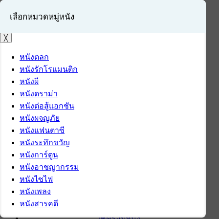
เลือกหมวดหมู่หนัง
╳
หนังตลก
หนังรักโรแมนติก
เข้าสู่ระบบ
หนังผี
สมัครสมาชิก
หนังดราม่า
หนังต่อสู้แอกชัน
หน้าแรก
หนังผจญภัย
ดาวน์โหลด
หนังแฟนตาซี
ดาวน์โหลดซอฟต์แวร์
หนังระทึกขวัญ
ซอฟต์แวร์
หนังการ์ตูน
แอปพลิเคชันบนมือถือ
หนังอาชญากรรม
ข่าวไอที
หนังไซไฟ
รีวิว
หนังเพลง
ทิปส์ไอที
หนังสารคดี
สินค้าไอที
เช็ครอบหนัง