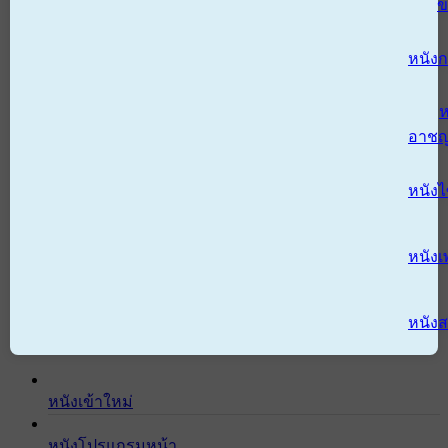
ข
หนังก
ห
อาช
หนัง
หนังเ
หนังส
หนังเข้าใหม่
หนังโปรแกรมหน้า