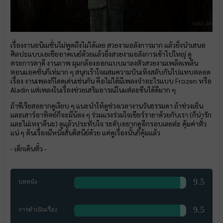
เรื่องงานอนิเมชั่นไม่พูดถึงไม่ได้เลย สวยงามอลังการมาก แล้วยิ่งนำเสนอ
ศิลปะแบบเอเชียอาคเนย์ด้วยแล้วยิ่งสวยงามอลังการเข้าไปใหญ่ ดู
ตระการตาดี งานภาพ มุมกล้องออกแบบมาลงตัวสวยงามเพลิดเพลิน
ตอนแอคชั่นก็เท่มาก ๆ สนุกเร้าใจผสมความบันเทิงสลับกันไปแทบตลอด
เรื่อง งานเพลงก็โดดเด่นเช่นกัน คือไม่ได้มีเพลงจ๋าอะไรแบบ Frozen หรือ
Aladin แต่เพลงในเรื่องช่วยเสริมอารณ์ในแต่ละซีนได้ดีมาก ๆ
ถ้าซีเรียสอยากดูเงียบ ๆ แนะนำให้ดูช่วงเวลางานวันธรรมดา ถ้าช่วงเย็น
และเสาร์อาทิตย์ก็จะมีน้อง ๆ ร่วมแรงร่วมใจเชียร์รายาด้วยกับเรา (ก็น่ารัก
และไม่เหงาดีนะ) ดูแล้วประทับใจ ระดับอยากดูอีกรอบเลยล่ะ คุ้มค่าตั๋ว
แน่ ๆ ต้นเรื่องมีหนังสั้นดิสนีย์ด้วย แค่ดูเรื่องนั้นก็คุ้มแล้ว
- เด็กเดินตั๋ว -
9.5
บทหนัง
9.5
การดำเนินเรื่อง