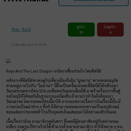
ถูกใจ
ไม่ถูกใจ
Pop_Arch
25
4
11 มีนาคม 2564 15:18:59
Raya And The Last Dragon หนังอาเซี่ยนร่วมใจ โดยดิสนีย์
หลังจากที่ดิสนีย์พาคนดูไปเที่ยวเมืองจีนใน "มู่หลาน" พาออกผจญภัย
ตามหมู่เกาะไปกับ "โมอาน่า" นี่ถือเป็นครั้งแรกเลยที่ดิสนีย์ได้หยิบเอา
วัฒนะธรรมทางโซน SEA เอเชียตะวันออกเฉียงใต้ มาสร้างเรื่องราวขึ้นสู่
จอใหญ่ให้ได้ชมกันในรูปแบบแอนิเมชั่น ถ้าถามว่าทำไมถึงต้องเอา
วัฒนธรรม โดยรวมของโซนนี้มาใช้ อาจจะเพราะเรื่องราวในเรื่องนี้นั้น มี
การแบ่งเป็นเผ่าต่าง ๆ ซึ่งทำให้สามารถสอดแทรกความเป็นเอกลักษณ์
ของแต่ละประเทศเข้าไปเป็นจุดเด่นในแต่ละเผ่าได้อย่างลงตัวนั้นเอง
เนื้อเรื่องว่าด้วย อาณาจักรคูมันตรา ที่เคยมีผู้คนอาศัยอยู่กันอย่างกลม
เกลียว จนดรูน ปีศาจร้ายได้เข้ามากล้ำกลายอาณาจักร ทำให้หลาย ๆ คน