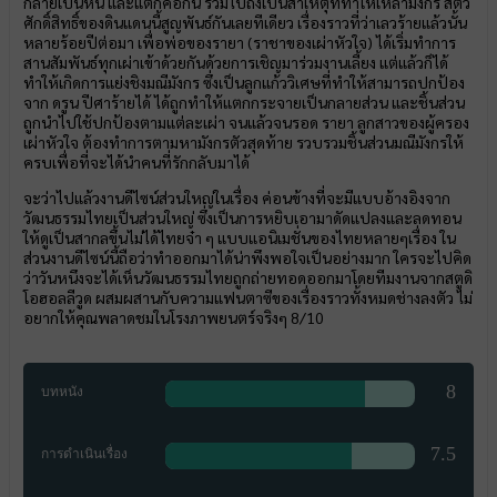
กลายเป็นหิน และแตกคอกัน รวมไปถึงเป็นสาเหตุที่ทำให้เหล่ามังกร สัตว์
ศักดิ์สิทธิ์ของดินแดนนี้สูญพันธ์กันเลยทีเดียว เรื่องราวที่ว่าเลวร้ายแล้วนั้น
หลายร้อยปีต่อมา เพื่อพ่อของรายา (ราชาของเผ่าหัวใจ) ได้เริ่มทำการ
สานสัมพันธ์ทุกเผ่าเข้าด้วยกันด้วยการเชิญมาร่วมงานเลี้ยง แต่แล้วก็ได้
ทำให้เกิดการแย่งชิงมณีมังกร ซึ่งเป็นลูกแก้ววิเศษที่ทำให้สามารถปกป้อง
จาก ดรูน ปีศาร้ายได้ ได้ถูกทำให้แตกกระจายเป็นกลายส่วน และชิ้นส่วน
ถูกนำไปใช้ปกป้องตามแต่ละเผ่า จนแล้วจนรอด รายา ลูกสาวของผู้ครอง
เผ่าหัวใจ ต้องทำการตามหามังกรตัวสุดท้าย รวบรวมชิ้นส่วนมณีมังกรให้
ครบเพื่อที่จะได้นำคนที่รักกลับมาได้
จะว่าไปแล้วงานดีไซน์ส่วนใหญ่ในเรื่อง ค่อนข้างที่จะมีแบบอ้างอิงจาก
วัฒนธรรมไทยเป็นส่วนใหญ่ ซึ่งเป็นการหยิบเอามาดัดแปลงและลดทอน
ให้ดูเป็นสากลขึ้นไม่ได้ไทยจ๋า ๆ แบบแอนิเมชั่นของไทยหลายๆเรื่อง ใน
ส่วนงานดีไซน์นี้ถือว่าทำออกมาได้น่าพึงพอใจเป็นอย่างมาก ใครจะไปคิด
ว่าวันหนึงจะได้เห็นวัฒนธรรมไทยถูกถ่ายทอดออกมาโดยทีมงานจากสตูดิ
โอฮอลลีวูด ผสมผสานกับความแฟนตาซีของเรื่องราวทั้งหมดช่างลงตัว ไม่
อยากให้คุณพลาดชมในโรงภาพยนตร์จริงๆ 8/10
8
บทหนัง
7.5
การดำเนินเรื่อง