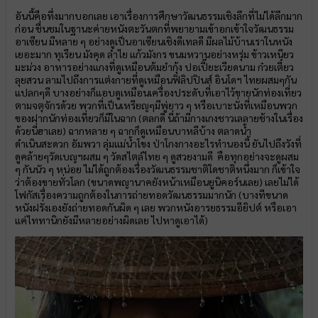
อันนี้คือทึ่งมากบอกเลย เอาเรื่องการศึกษาวัฒนธรรมเชิงลึกที่ไม่ได้ลึกมาก
ก่อน ชื่นชมในฐานะค่ายหนังตะวันตกที่พยายามเข้าอกเข้าใจวัฒนธรรม
อาเซียน มีหลาย ๆ อย่างดูเป็นอาเซียนเชิงดีเทลดี มีผลไม้บ้านเราในหนัง
เยอะมาก ทุเรียน มังคุด ลำไย แก้วมังกร ขนมหวานอย่างหรุ่ม ข้าวเหนียว
มะม่วง อาหารอย่างแกงที่ดูเหมือนต้มยำกุ้ง ปอเปี๊ยะเวียดนาม ก๋วยเตี๋ยว
ลุยสวน ลามไปถึงการแต่งกายที่ดูเหมือนฟิลิปปินส์ อินโดฯ ไทยผสมๆกัน
แปลกๆดี บางอย่างก็แอบดูเหมือนเครื่องประดับที่เอาไว้ขายนักท่องเที่ยว
ตามจตุจักรด้วย พวกที่เป็นเหรียญๆมีพู่ยาว ๆ หรือเบาะนั่งที่เหมือนพวก
ของฝากนักท่องเที่ยวก็มีในฉาก (ตลกดี นี่ถ้ามีกางเกงชาวเลลายช้างในเรื่อง
ด้วยนี่ฮาเลย) ฉากหลาย ๆ ฉากก็ดูเหมือนบาหลีบ้าง ตลาดน้ำ
ดำเนินสะดวก อัมพวา ลุ่มแม่น้ำโขง ป่าโกงกางอะไรทำนองนี้ ยันไปถึงวังที่
ดูคล้ายๆวัดเบญฯผสม ๆ วัดสไตล์ไทย ๆ ดูสวยงามดี คือทุกอย่างจะดูผสม
ๆ กันนัว ๆ หน่อย ไม่ได้ถูกต้องเรื่องวัฒนธรรมชาติใดชาติหนึ่งมาก ก็เข้าใจ
ว่าต้องขายทั่วโลก (ขนาดพญานาคยังหน้าเหมือนยูนิคอร์นเลย) เลยไม่ได้
โฟกัสเรื่องความถูกต้องในการถ่ายทอดวัฒนธรรมมากนัก (บางทีขนาด
หนังฝรั่งเองยังถ่ายทอดกันผิด ๆ เลย พวกหนังอารยธรรมอียิปต์ หรือเอา
แค่ไททานิกยังมีหลายอย่างผิดเลย ไปหาดูเอาได้)