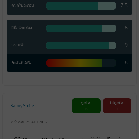
7.5
ดนตรีประกอบ
8
ฝีมือนักแสดง
9
กราฟฟิก
8
คะแนนเฉลี่ย
ถูกใจ
ไม่ถูกใจ
SabuySmile
15
1
8 มีนาคม 2564 01:20:57