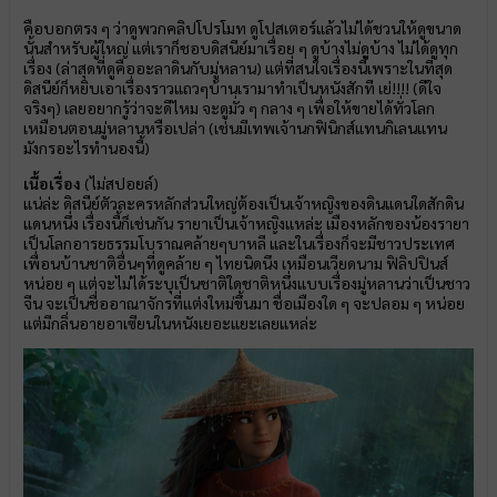
คือบอกตรง ๆ ว่าดูพวกคลิปโปรโมท ดูโปสเตอร์แล้วไม่ได้ชวนให้ดูขนาด
นั้นสำหรับผู้ใหญ่ แต่เราก็ชอบดิสนีย์มาเรื่อย ๆ ดูบ้างไม่ดูบ้าง ไม่ได้ดูทุก
เรื่อง (ล่าสุดที่ดูคืออะลาดินกับมู่หลาน) แต่ที่สนใจเรื่องนี้เพราะในที่สุด
ดิสนีย์ก็หยิบเอาเรื่องราวแถวๆบ้านเรามาทำเป็นหนังสักที เย่!!!! (ดีใจ
จริงๆ) เลยอยากรู้ว่าจะดีไหม จะดูมั่ว ๆ กลาง ๆ เพื่อให้ขายได้ทั่วโลก
เหมือนตอนมู่หลานหรือเปล่า (เช่นมีเทพเจ้านกฟินิกส์แทนกิเลนแทน
มังกรอะไรทำนองนี้)
เนื้อเรื่อง
(ไม่สปอยล์)
แน่ล่ะ ดิสนีย์ตัวละครหลักส่วนใหญ่ต้องเป็นเจ้าหญิงของดินแดนใดสักดิน
แดนหนึ่ง เรื่องนี้ก็เช่นกัน รายาเป็นเจ้าหญิงแหล่ะ เมืองหลักของน้องรายา
เป็นโลกอารยธรรมโบราณคล้ายๆบาหลี และในเรื่องก็จะมีชาวประเทศ
เพื่อนบ้านชาติอื่นๆที่ดูคล้าย ๆ ไทยนิดนึง เหมือนเวียดนาม ฟิลิปปินส์
หน่อย ๆ แต่จะไม่ได้ระบุเป็นชาติใดชาติหนึ่งแบบเรื่องมู่หลานว่าเป็นชาว
จีน จะเป็นชื่ออาณาจักรที่แต่งใหม่ขึ้นมา ชื่อเมืองใด ๆ จะปลอม ๆ หน่อย
แต่มีกลิ่นอายอาเซียนในหนังเยอะแยะเลยแหล่ะ