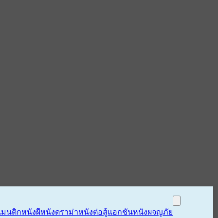
แมนติก
หนังผี
หนังดราม่า
หนังต่อสู้แอกชัน
หนังผจญภัย