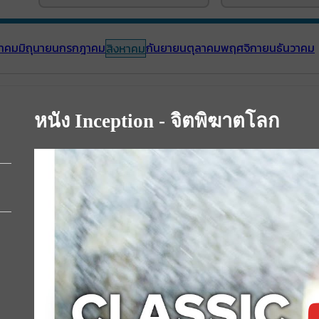
าคม
มิถุนายน
กรกฎาคม
กันยายน
ตุลาคม
พฤศจิกายน
ธันวาคม
สิงหาคม
หนัง Inception - จิตพิฆาตโลก