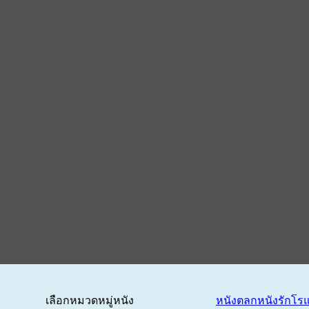
เลือกหมวดหมู่หนัง
หนังตลก
หนังรักโร