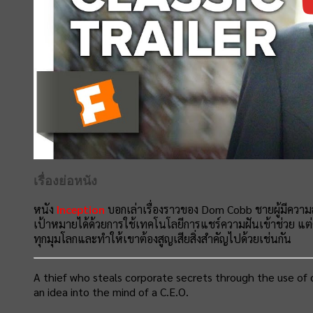
เรื่องย่อหนัง
หนัง
Inception
บอกเล่าเรื่องราวของ Dom Cobb ชายผู้มีควา
เป้าหมายได้ด้วยการใช้เทคโนโลยีการแชร์ความฝันเข้าช่วย แต่ด
ทุกมุมโลกและทำให้เขาต้องสูญเสียสิ่งสำคัญไปด้วยเช่นกัน
A thief who steals corporate secrets through the use of d
an idea into the mind of a C.E.O.