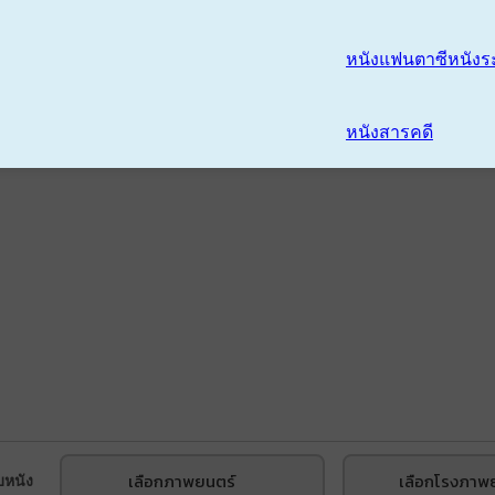
หนังแฟนตาซี
หนังร
หนังสารคดี
เลือกภาพยนตร์
เลือกโรงภาพ
บหนัง