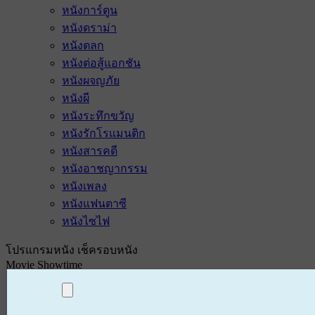
หนังการ์ตูน
หนังดราม่า
หนังตลก
หนังต่อสู้แอกชัน
หนังผจญภัย
หนังผี
หนังระทึกขวัญ
หนังรักโรแมนติก
หนังสารคดี
หนังอาชญากรรม
หนังเพลง
หนังแฟนตาซี
หนังไซไฟ
โปรแกรมหนัง เช็ครอบหนัง
Movie Showtime