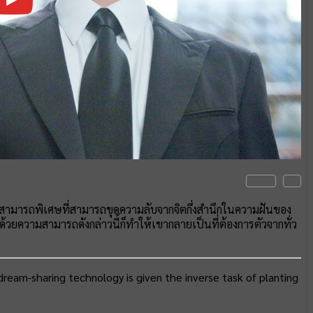
มสามารถพิเศษที่สามารถขุดความลับจากจิตกึ่งสำนึกในความฝันของ
้วยความสามารถดังกล่าวนี้ก็ทำให้เขากลายเป็นที่ต้องการตัวจากทั่ว
ream-sharing technology is given the inverse task of planting