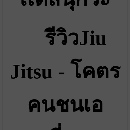
รีวิว
Jiu
Jitsu - โคตร
คนชนเอ