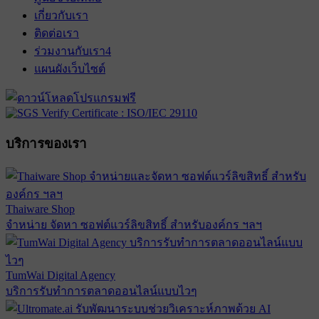
เกี่ยวกับเรา
ติดต่อเรา
ร่วมงานกับเรา
4
แผนผังเว็บไซต์
บริการของเรา
Thaiware Shop
จำหน่าย จัดหา ซอฟต์แวร์ลิขสิทธิ์ สำหรับองค์กร ฯลฯ
TumWai Digital Agency
บริการรับทำการตลาดออนไลน์แบบไวๆ