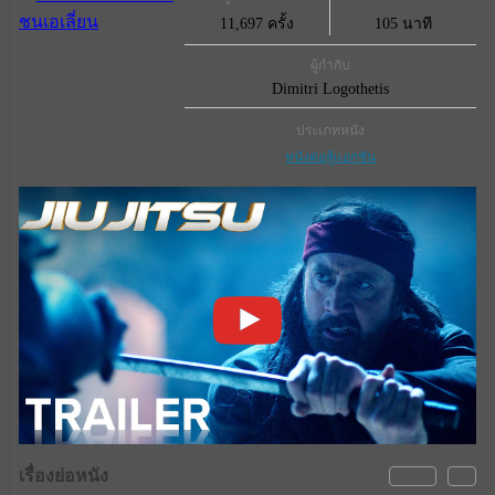
11,697 ครั้ง
105 นาที
ผู้กำกับ
Dimitri Logothetis
ประเภทหนัง
หนังต่อสู้แอกชัน
เรื่องย่อหนัง