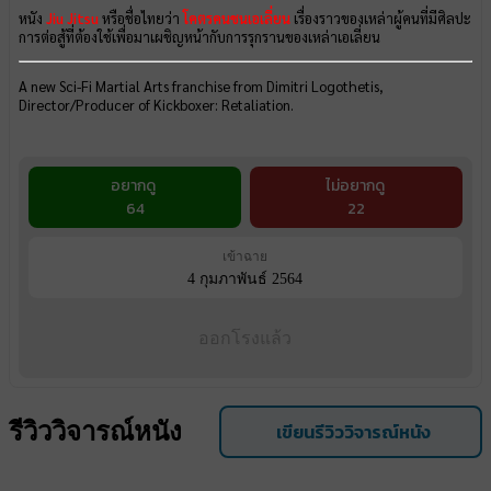
หนัง
Jiu Jitsu
หรือชื่อไทยว่า
โคตรคนชนเอเลี่ยน
เรื่องราวของเหล่าผู้คนที่มีศิลปะ
การต่อสู้ที่ต้องใช้เพื่อมาเผชิญหน้ากับการรุกรานของเหล่าเอเลี่ยน
A new Sci-Fi Martial Arts franchise from Dimitri Logothetis,
Director/Producer of Kickboxer: Retaliation.
อยากดู
ไม่อยากดู
64
22
เข้าฉาย
4 กุมภาพันธ์ 2564
ออกโรงแล้ว
รีวิววิจารณ์หนัง
เขียนรีวิววิจารณ์หนัง