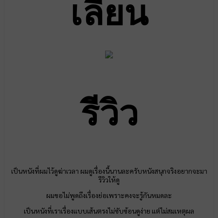
เลี่ยน
รีวิว
เป็นหนังที่ผมไว้ดูฆ่าเวลา ผมดูเรื่องนี้นานละครับหนังสนุกจริงอยากจะมา
รีวิวให้ดู
ผมขอไม่พูดถึงเรื่องย่อเพราะคงจะรู้กันหมดละ
เป็นหนังที่เราเรื่องเเบบเส้นตรงไม่ซับซ้อนดูง่าย เเต่ไม่สมเหตุผล