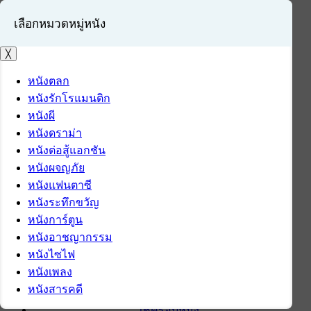
เลือกหมวดหมู่หนัง
╳
หนังตลก
หนังรักโรแมนติก
เข้าสู่ระบบ
หนังผี
สมัครสมาชิก
หนังดราม่า
หนังต่อสู้แอกชัน
หน้าแรก
หนังผจญภัย
ดาวน์โหลด
หนังแฟนตาซี
ดาวน์โหลดซอฟต์แวร์
หนังระทึกขวัญ
ซอฟต์แวร์
หนังการ์ตูน
แอปพลิเคชันบนมือถือ
หนังอาชญากรรม
ข่าวไอที
หนังไซไฟ
รีวิว
หนังเพลง
ทิปส์ไอที
หนังสารคดี
สินค้าไอที
เช็ครอบหนัง