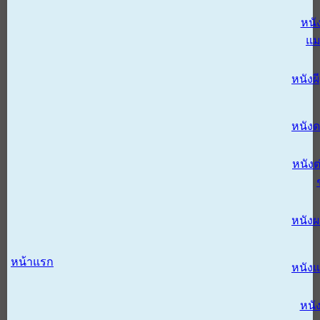
หนั
แม
หนังผี
หนังด
หนังต
หนัง
หน้าแรก
หนัง
หนั