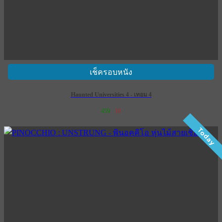
เช็ครอบหนัง
Haunted Universities 4 - เทอม 4
459
10
เข้าฉาย 28 พฤษภาคม 2569
Today