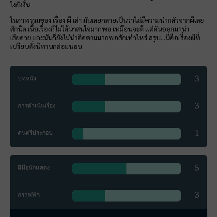
ไงยังงั้น
ในภาพรวมของ เรื่อง ผี เล่า มันเลยกลายเป็นว่าไม่มีความน่ากลัวจากผีเลย
สักนิด เนื้อเรื่องก็ไม่ได้น่าสนใจมากพอ เหมือนจะดี แต่ดันออกมาน่า
เสียดาย และมันก็ยังไม่น่าติดตามมากพอสักเท่าไหร่ สรุป...นี่คือเรื่องผีที่
เปรียบดั่งนิทานกล่อมนอน
3
บทหนัง
3
การดำเนินเรื่อง
1
ดนตรีประกอบ
5
ฝีมือนักแสดง
3
กราฟฟิก