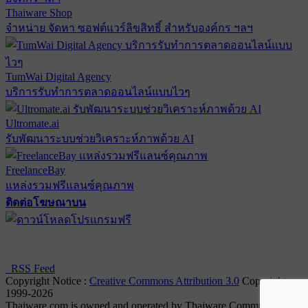
Thaiware Shop
จำหน่าย จัดหา ซอฟต์แวร์ลิขสิทธิ์ สำหรับองค์กร ฯลฯ
TumWai Digital Agency
บริการรับทำการตลาดออนไลน์แบบไวๆ
Ultromate.ai
รับพัฒนาระบบช่วยวิเคราะห์ภาพด้วย AI
FreelanceBay
แหล่งรวมฟรีแลนซ์คุณภาพ
ติดต่อโฆษณาบน
ตั้งค่าความเป็นส่วนตัว
นโยบายความเป็นส่วนตัว
นโยบาย
คุกกี้
RSS Feed
Copyright Notice :
Creative Commons Attribution 3.0
Copyright
1999-2026
Thaiware.com is owned and operated by Thaiware Communication