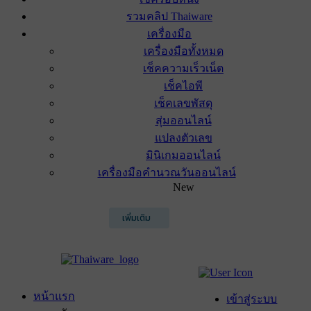
รวมคลิป Thaiware
เครื่องมือ
เครื่องมือทั้งหมด
เช็คความเร็วเน็ต
เช็คไอพี
เช็คเลขพัสดุ
สุ่มออนไลน์
แปลงตัวเลข
มินิเกมออนไลน์
เครื่องมือคำนวณวันออนไลน์
New
เพิ่มเติม
หน้าแรก
เข้าสู่ระบบ