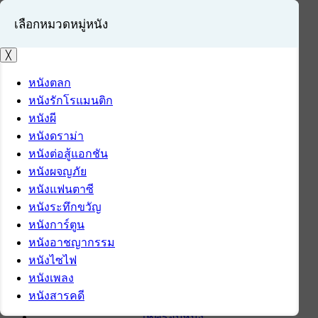
เลือกหมวดหมู่หนัง
╳
หนังตลก
หนังรักโรแมนติก
เข้าสู่ระบบ
หนังผี
สมัครสมาชิก
หนังดราม่า
หนังต่อสู้แอกชัน
หน้าแรก
หนังผจญภัย
ดาวน์โหลด
หนังแฟนตาซี
ดาวน์โหลดซอฟต์แวร์
หนังระทึกขวัญ
ซอฟต์แวร์
หนังการ์ตูน
แอปพลิเคชันบนมือถือ
หนังอาชญากรรม
ข่าวไอที
หนังไซไฟ
รีวิว
หนังเพลง
ทิปส์ไอที
หนังสารคดี
สินค้าไอที
เช็ครอบหนัง