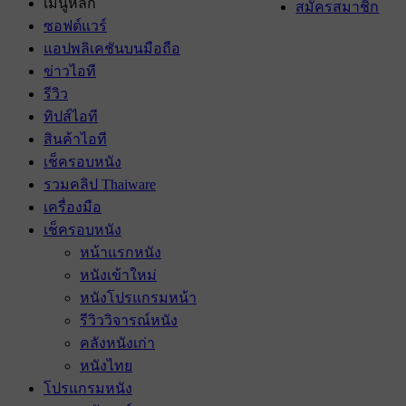
เมนูหลัก
สมัครสมาชิก
ซอฟต์แวร์
แอปพลิเคชันบนมือถือ
ข่าวไอที
รีวิว
ทิปส์ไอที
สินค้าไอที
เช็ครอบหนัง
รวมคลิป Thaiware
เครื่องมือ
เช็ครอบหนัง
หน้าแรกหนัง
หนังเข้าใหม่
หนังโปรแกรมหน้า
รีวิววิจารณ์หนัง
คลังหนังเก่า
หนังไทย
โปรแกรมหนัง