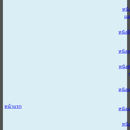
หนั
แม
หนังผี
หนังด
หนังต
หนัง
หน้าแรก
หนัง
หนั