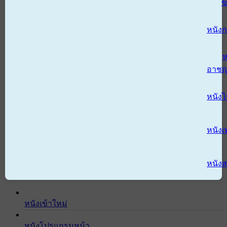
ข
หนังก
ห
อาช
หนัง
หนังเ
หนังส
หนังเข้าใหม่
หนังโปรแกรมหน้า