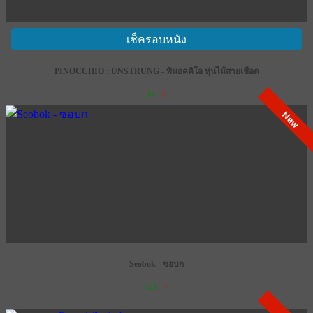
เช็ครอบหนัง
PINOCCHIO : UNSTRUNG - พินอคคิโอ หุ่นไม้สายเชือด
14
0
New
Seobok - ซอบก
141
7
เข้าฉาย 28 กุมภาพันธ์ 2574