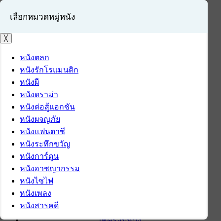
เลือกหมวดหมู่หนัง
╳
หนังตลก
หนังรักโรแมนติก
เข้าสู่ระบบ
หนังผี
สมัครสมาชิก
หนังดราม่า
หนังต่อสู้แอกชัน
หน้าแรก
หนังผจญภัย
ดาวน์โหลด
หนังแฟนตาซี
ดาวน์โหลดซอฟต์แวร์
หนังระทึกขวัญ
ซอฟต์แวร์
หนังการ์ตูน
แอปพลิเคชันบนมือถือ
หนังอาชญากรรม
ข่าวไอที
หนังไซไฟ
รีวิว
หนังเพลง
ทิปส์ไอที
หนังสารคดี
สินค้าไอที
เช็ครอบหนัง