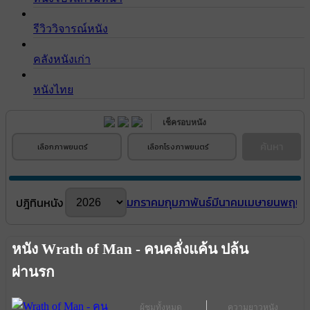
รีวิววิจารณ์หนัง
คลังหนังเก่า
หนังไทย
เช็ครอบหนัง
ค้นหา
เลือกภาพยนตร์
เลือกโรงภาพยนตร์
มกราคม
กุมภาพันธ์
มีนาคม
เมษายน
พฤษภ
ปฎิทินหนัง
หนัง Wrath of Man - คนคลั่งแค้น ปล้น
ผ่านรก
ผู้ชมทั้งหมด
ความยาวหนัง