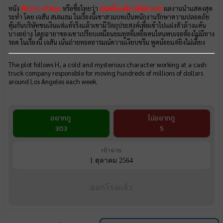
หนัง
Wrath of Man
หรือชื่อไทยว่า
คนคลั่งแค้น ปล้นผ่านรก
ผลงานนำแสดงสุด
ระห่ำ โดย เจสัน สเตแธม ในเรื่องนี้เขาสวมบทเป็นพนักงานรักษาความปลอดภัย
คุ้มกันบริษัทขนเงินแต่แท้จริงแล้วเขามีวัตถุประสงค์เพื่อเข้าไปแฝงตัวล้างแค้น
บางอย่าง โดยฉายาของเขาเปรียบเหมือนยมทูตที่เหยื่อคนไหนพบเจอต้องไม่มีทาง
รอด ในเรื่องนี้ เจสัน เน้นถ่ายทอดอารมณ์ความเงียบขรึม พูดน้อยแต่ยิงไม่เลี้ยง
The plot follows H, a cold and mysterious character working at a cash
truck company responsible for moving hundreds of millions of dollars
around Los Angeles each week.
อยากดู
ไม่อยากดู
303
5
เข้าฉาย
1 ตุลาคม 2564
ออกโรงแล้ว