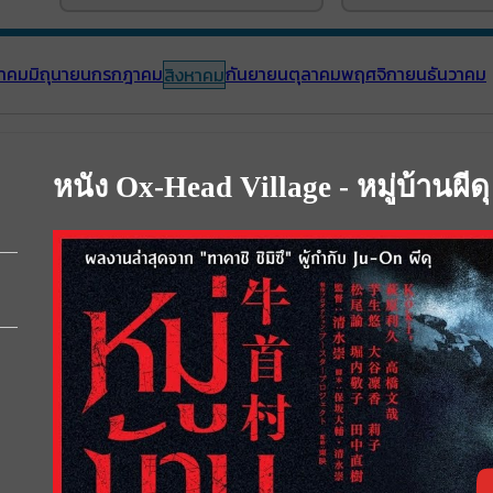
าคม
มิถุนายน
กรกฎาคม
กันยายน
ตุลาคม
พฤศจิกายน
ธันวาคม
สิงหาคม
หนัง Ox-Head Village - หมู่บ้านผีดุ