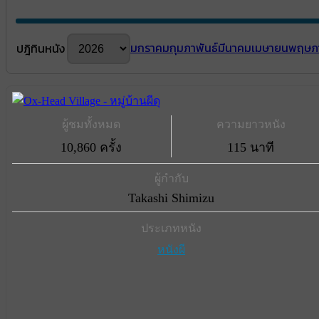
มกราคม
กุมภาพันธ์
มีนาคม
เมษายน
พฤษภ
ปฎิทินหนัง
ผู้ชมทั้งหมด
ความยาวหนัง
10,860 ครั้ง
115 นาที
ผู้กำกับ
Takashi Shimizu
ประเภทหนัง
หนังผี