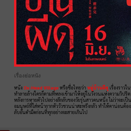
เรื่องย่อหนัง
หนัง
Ox-Head Village
หรือชื่อไทยว่า
หมู่บ้านผีดุ
เรื่องราวใน
ทำลายล้างใครก็ตามที่หลงเข้ามาให้อยู่ในวังวนแห่งความวิปริต
หลังการหายตัวไปอย่างลึกลับของวัยรุ่นสาวคนหนึ่ง ไม่ว่าจะ
อมนุษย์ที่ใส่หน้ากากหัววัวชวนน่าสะพรึงกลัว ทำให้คาน่อนต้
ลับอันดำมืดก่อนที่ทุกอย่างจะสายเกินไป