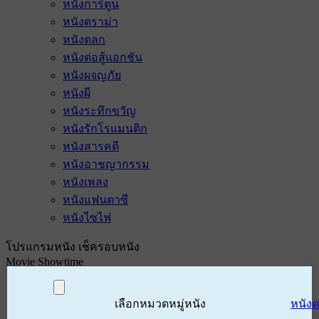
หนังการ์ตูน
หนังดราม่า
หนังตลก
หนังต่อสู้แอกชัน
หนังผจญภัย
หนังผี
หนังระทึกขวัญ
หนังรักโรแมนติก
หนังสารคดี
หนังอาชญากรรม
หนังเพลง
หนังแฟนตาซี
หนังไซไฟ
โปรแกรมหนัง เช็ครอบหนัง
Movie Showtime
เลือกหมวดหมู่หนัง
หนัง