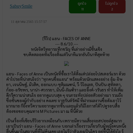
ถูกใจ
ไม่ถูกใจ
SabuySmile
11
2
11 ตุลาคม 2565 15:57:57
[รีวิว] แอน - FACES OF ANNE
--- 8.6/10 ---
หนังจิตวิทยาระทึกขวัญ ที่เล่าอย่างมีชั้นเชิง
ขบคิดตลอดทั้งเรื่องตั้งแต่วินาทีแรกยันวินาทีสุดท้าย
แอน - Faces of Anne เป็นหนังที่ซื้อเราได้ตั้งแต่ปล่อยโปสเตอร์แรก ด้วย
คำโปรยที่น่าสนใจว่า "ทุกคนชื่อแอน" พร้อมด้วยนักแสดงอย่าง อุ้ม-อิษ
ยา, เจนนิษฐ์, มิวสิค, ออกแบบ-ชุติมณฑน์, วี-วิโอเลต, ปันปัน-สุทัตตา,
ก้อย-อรัชพร, นาน่า-ศวรรยา, มินนี่-ภัณฑิรา และอิ้งค์-วรันธร ทำให้เพิ่ม
ดีกรีความน่าสนใจ อยากดูแบบสุด ๆ จนกระทั่งปล่อยตัวอย่างมา รวมถึง
ชื่อชั้นของผู้กำกับอย่าง คงเดช จาตุรันต์รัศมี ที่ฝากผลงานชื่อดังเอาไว้
มากมาย ก็ยิ่งทวีความอยากดูมากขึ้น และแล้วก็มีโอกาสได้ไปดูรอบสื่อ
ต้องขอขอบคุณทาง M Pictures มา ณ ที่นี้ด้วย
เป็นเรื่องที่เขียนรีวิวยากเหมือนกัน เพราะมีความเสี่ยงจะสปอยล์สูงมาก
เอาเป็นว่า แอน - Faces of Anne บอกเล่าเรื่องราวเกี่ยวกับผู้หญิงคนหนึ่ง
ตื่นขึ้นมาในสถานที่ที่ไม่คุ้นเคย เธอไม่รู้ว่าตัวเองเป็นใคร อยู่ที่นี่ได้ยังไง รู้