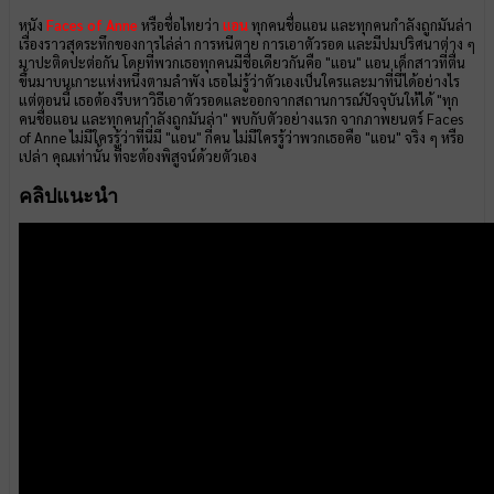
หนัง
Faces of Anne
หรือชื่อไทยว่า
แอน
ทุกคนชื่อแอน และทุกคนกำลังถูกมันล่า
เรื่องราวสุดระทึกของการไล่ล่า การหนีตาย การเอาตัวรอด และมีปมปริศนาต่าง ๆ
มาปะติดปะต่อกัน โดยที่พวกเธอทุกคนมีชื่อเดียวกันคือ "แอน" แอน เด็กสาวที่ตื่น
ขึ้นมาบนเกาะแห่งหนึ่งตามลำพัง เธอไม่รู้ว่าตัวเองเป็นใครและมาที่นี่ได้อย่างไร
แต่ตอนนี้ เธอต้องรีบหาวิธีเอาตัวรอดและออกจากสถานการณ์ปัจจุบันให้ได้ "ทุก
คนชื่อแอน และทุกคนกำลังถูกมันล่า" พบกับตัวอย่างแรก จากภาพยนตร์ Faces
of Anne ไม่มีใครรู้ว่าที่นี่มี "แอน" กี่คน ไม่มีใครรู้ว่าพวกเธอคือ "แอน" จริง ๆ หรือ
เปล่า คุณเท่านั้น ที่จะต้องพิสูจน์ด้วยตัวเอง
คลิปแนะนำ