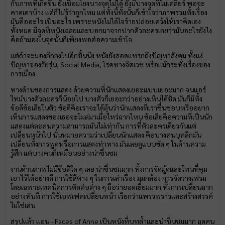
กับภาพที่เกิดขึ้น ยังเชื่อมโยงบางจุดไม่ได้ ยังมีบางจุดที่ไม่เคลียร์ พอจะ
คาดเดาบ้าง แต่ก็ไม่รู้ว่าถูกไหม แต่ทั้งนี้ทั้งนั้นก็เข้าใจว่าภาพรวมทั้งเรื่อง
มันคืออะไร เป็นอะไร เพราะหนังไม่ได้ใจร้ายปล่อยเคว้งให้เราคิดเอง
ทั้งหมด มีจุดที่หนังเฉลยและบอกมาจากปากตัวละครเลยว่ามันอะไรยังไง
คือถ้ามองในจุดนั้นก็เพียงพอต่อความเข้าใจ
แต่ถ้าจะมองลึกลงไปอีกชั้นนึง หนังยังสอดแทรกถึงปัญหาสังคม ทั้งแง่
ปัญหาของวัยรุ่น, Social Media, โรคทางจิตเวช หรือแม้กระทั่งเรื่องของ
การเมือง
ทางด้านของการแสดง ด้วยความที่นักแสดงเยอะแบบเยอะมาก จนแอร์
ไทม์บางตัวละครก็น้อยไป บางตัวก็เยอะกว่าอย่างเห็นได้ชัด มันก็มีทั้ง
ข้อดีข้อเสียในตัว ข้อดีคือเราจะได้ลุ้นว่านักแสดงที่เราชื่นชอบหรืออยาก
เห็นการแสดงของเธอจะโผล่มาเมื่อไหร่ฉากไหน ข้อเสียคือความที่เป็นนัก
แสดงแต่ละคนความสามารถมันไม่เท่ากัน การที่ตัวละครเดียวกันแต่
เปลี่ยนหน้าไป นั่นหมายความว่าเปลี่ยนนักแสดง คือบางคนบุคลิกมัน
เปลี่ยนทั้งการพูดหรือการแสดงท่าทาง มันเลยดูแบบขัด ๆ ในด้านความ
รู้สึก แต่บางคนก็เหมือนอย่างน่าชื่นชม
งานด้านภาพไม่มีข้อติใด ๆ เลย น่าชื่นชมมาก ทั้งการจัดมู้ดและโทนที่คุม
เอาไว้ได้อย่างดี การใช้สีต่าง ๆ ในการเล่าเรื่อง มุมกล้อง การจัดวางเฟรม
โดยเฉพาะเทคนิคการตัดต่อต่าง ๆ ถือว่ายอดเยี่ยมมาก ทั้งการเปลี่ยนฉาก
อย่างทันที การใช้เอฟเฟคเปลี่ยนหน้า เรียกว่าแพรวพราวและสร้างสรรค์
ไม่ใช่เล่น
สรุปแล้ว แอน - Faces of Anne เป็นหนังที่บทล้ำและน่าชื่นชมมาก ฉุดคน