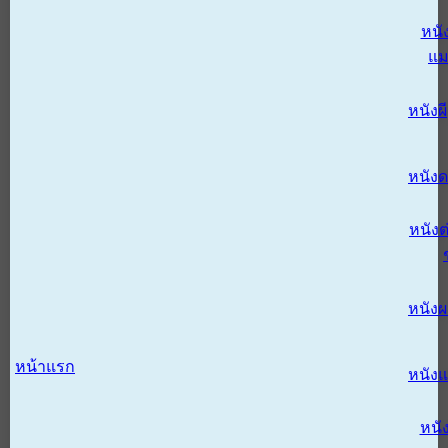
หนั
แม
หนังผี
หนังด
หนังต
หนัง
หน้าแรก
หนัง
หนั