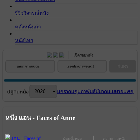
รีวิววิจารณ์หนัง
คลังหนังเก่า
หนังไทย
เช็ครอบหนัง
ค้นหา
เลือกภาพยนตร์
เลือกโรงภาพยนตร์
มกราคม
กุมภาพันธ์
มีนาคม
เมษายน
พฤษภ
ปฎิทินหนัง
หนัง แอน - Faces of Anne
ผู้ชมทั้งหมด
ความยาวหนัง