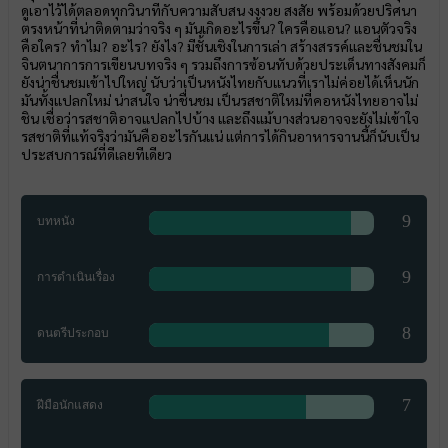
ดูเอาไว้ได้ตลอดทุกวินาทีกับความสับสน งงงวย สงสัย พร้อมด้วยปริศนา
ตรงหน้าที่น่าติดตามว่าจริง ๆ มันเกิดอะไรขึ้น? ใครคือแอน? แอนตัวจริง
คือใคร? ทำไม? อะไร? ยังไง? มีชั้นเชิงในการเล่า สร้างสรรค์และชื่นชมใน
จินตนาการการเขียนบทจริง ๆ รวมถึงการซ้อนทับด้วยประเด็นทางสังคมก็
ยังน่าชื่นชมเข้าไปใหญ่ นับว่าเป็นหนังไทยกับแนวที่เราไม่ค่อยได้เห็นนัก
มันทั้งแปลกใหม่ น่าสนใจ น่าชื่นชม เป็นรสชาติใหม่ที่คอหนังไทยอาจไม่
ชิน เชื่อว่ารสชาติอาจแปลกไปบ้าง และถึงแม้บางส่วนอาจจะยังไม่เข้าใจ
รสชาติที่แท้จริงว่ามันคืออะไรกันแน่ แต่การได้กินอาหารจานนี้ก็นับเป็น
ประสบการณ์ที่ดีเลยทีเดียว
9
บทหนัง
9
การดำเนินเรื่อง
8
ดนตรีประกอบ
7
ฝีมือนักแสดง