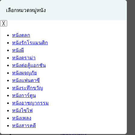
เลือกหมวดหมู่หนัง
╳
หนังตลก
หนังรักโรแมนติก
เข้าสู่ระบบ
หนังผี
สมัครสมาชิก
หนังดราม่า
หนังต่อสู้แอกชัน
หน้าแรก
หนังผจญภัย
ดาวน์โหลด
หนังแฟนตาซี
ดาวน์โหลดซอฟต์แวร์
หนังระทึกขวัญ
ซอฟต์แวร์
หนังการ์ตูน
แอปพลิเคชันบนมือถือ
หนังอาชญากรรม
ข่าวไอที
หนังไซไฟ
รีวิว
หนังเพลง
ทิปส์ไอที
หนังสารคดี
สินค้าไอที
เช็ครอบหนัง