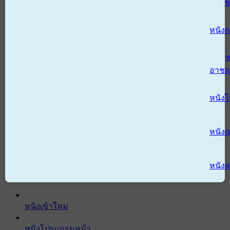
ข
หนังก
ห
อาช
หนัง
หนังเ
หนังส
หนังเข้าใหม่
หนังโปรแกรมหน้า