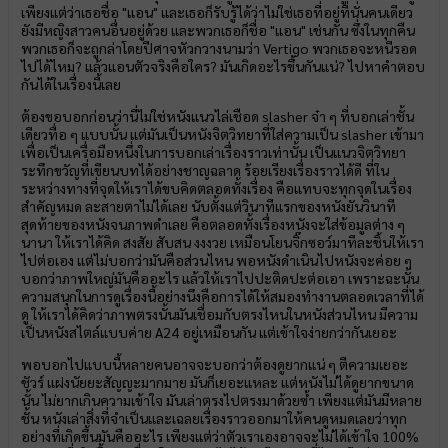
เพียงแต่ว่าเธอชื่อ "แอน" และเธอก็รับรู้ได้ว่าไม่ใช่เธอที่อยู่ที่นั่นคนเดียว
ยังมีหญิงสาวคนอื่นอยู่ด้วย และพวกเธอก็ชื่อ "แอน" เช่นกัน ซึ่งในทุกคืน
พวกเธอก็จะถูกล่าโดยปีศาจหัวกวางนามว่า Vertigo พวกเธอจะหนีรอด
ไปได้ไหม? แล้วแอนตัวจริงคือใคร? มันเกิดอะไรขึ้นกันแน่? ไปหาคำตอบ
กันได้ในเรื่องนี้เลย
ต้องขอบอกก่อนว่านี่ไม่ใช่หนังแนวไล่เชือด slasher จ๋า ๆ ที่บอกเล่าชั้น
เดียวทื่อ ๆ แบบนั้น แต่มันเป็นหนังจิตวิทยาที่ใส่ความเป็น slasher เข้ามา
เพื่อเป็นเครื่อมือหนึ่งในการบอกเล่าเรื่องราวเท่านั้น เป็นแนวจิตวิทยา
ระทึกขวัญที่เขียนบทได้อย่างชาญฉลาด ร้อยเรียงเรื่องราวได้ดี ที่ใน
ระหว่างทางที่จุดให้เราได้ขบคิดตลอดทั้งเรื่อง คือแทบจะทุกจุดในเรื่อง
สำคัญหมด ละสายตาไม่ได้เลย นับตั้งแต่วินาทีแรกของหนังยันวินาที
สุดท้ายของหนังจนภาพดำเลย คือตลอดทั้งเรื่องหนังจะใส่ข้อมูลต่าง ๆ
นานา ให้เราได้คิด สงสัย สับสน งงงวย เหมือนโยนจิ๊กซอว์มาทีละชิ้นให้เรา
ไปต่อเอง แต่ไม่บอกว่ามันคือส่วนไหน พอหนังดำเนินไปหนังจะค่อย ๆ
บอกว่าภาพใหญ่มันคืออะไร แล้วให้เราไปปะติดปะต่อเอา เพราะฉะนั้น
ความสนุกในการดูเรื่องนี้อย่างนึงคือการได้ให้สมองทำงานตลอดเวลาที่ได้
ดู ให้เราได้คิดว่าภาพตรงนั้นมันเชื่อมกับตรงไหนในหนังส่วนไหน มีความ
เป็นหนังสไตล์แบบค่าย A24 อยู่เหมือนกัน แต่เข้าใจง่ายกว่ากันเยอะ
พอบอกไปแบบนี้หลายคนอาจจะบอกว่าต้องดูยากแน่ ๆ ตีความเยอะ
ชัวร์ แฝงนัยยะสัญญะมากมาย มันก็เยอะแหละ แต่หนังไม่ได้ดูยากขนาด
นั้น ไม่ยากเกินความเข้าใจ มันเล่าตรงไปตรงมาด้วยซ้ำ เพียงแต่มันมีหลาย
ชั้น หนังเล่าสิ่งที่จำเป็นและเฉลยเรื่องราวออกมาให้คนดูหมดเลยว่าทุก
อย่างที่เกิดขึ้นมันคืออะไร เพียงแต่ว่าตัวเราเองอาจจะไม่ได้เข้าใจ 100%