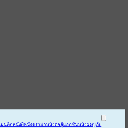
แมนติก
หนังผี
หนังดราม่า
หนังต่อสู้แอกชัน
หนังผจญภัย