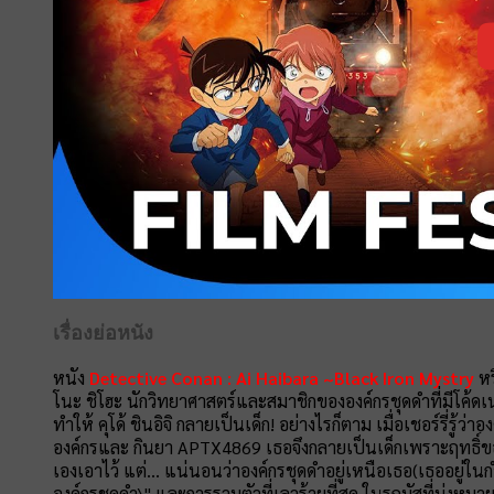
เรื่องย่อหนัง
หนัง
Detective Conan : Ai Haibara ~Black Iron Mystry
หร
โนะ ชิโฮะ นักวิทยาศาสตร์และสมาชิกขององค์กรชุดดำที่มีโค้ดเน
ทำให้ คุโด้ ชินอิจิ กลายเป็นเด็ก! อย่างไรก็ตาม เมื่อเชอร์รี่รู้
องค์กรและ กินยา APTX4869 เธอจึงกลายเป็นเด็กเพราะฤทธิ์ขอ
เองเอาไว้ แต่... แน่นอนว่าองค์กรชุดดำอยู่เหนือเธอ(เธออยู่ใ
องค์กรชุดดำ\" และการรวมตัวที่เลวร้ายที่สุด ในรถบัสที่มุ่งห