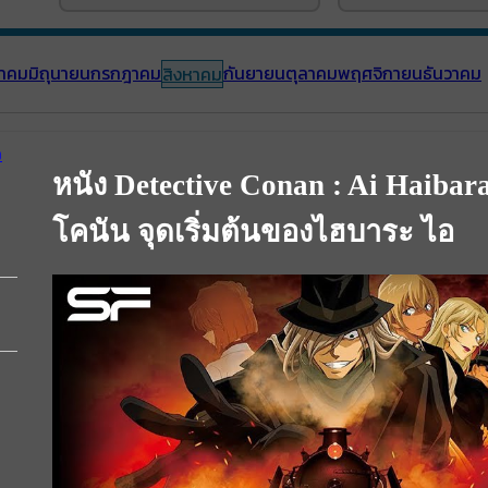
าคม
มิถุนายน
กรกฎาคม
กันยายน
ตุลาคม
พฤศจิกายน
ธันวาคม
สิงหาคม
หนัง Detective Conan : Ai Haibara
โคนัน จุดเริ่มต้นของไฮบาระ ไอ