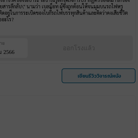
ยสารลึกลับ\" นามว่า เบลม็อท ผู้ซึ่งถูกต้อนให้จนมุมบนรถไฟหรู
ติดอยู่ในการระเบิดของโบกี้รถไฟบรรทุกสินค้าและคิดว่าคงเสียชีวิต
คืออะไร?
ฉาย
ออกโรงแล้ว
ม 2566
เขียนรีวิววิจารณ์หนัง