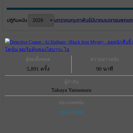
มกราคม
กุมภาพันธ์
มีนาคม
เมษายน
พฤษภ
ปฎิทินหนัง
ผู้ชมทั้งหมด
ความยาวหนัง
5,891 ครั้ง
90 นาที
ผู้กำกับ
Takuya Yamamura
ประเภทหนัง
หนังการ์ตูน