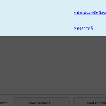
หนังแฟนตาซี
หนังร
หนังสารคดี
เลือกภาพยนตร์
เลือกโรงภาพ
บหนัง