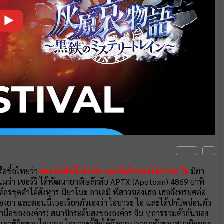
ือชื่อไทยว่า
ยอดนักสืบจิ๋วโคนัน จุดเริ่มต้นของไฮบาระ ไอ
มิยา
มว่า เชอร์รี่ ได้พัฒนายาพิษลึกลับ APTX (Apotoxin) 4869 ยาที่
ว่าองค์กรชุดดำได้สังหาร มิยาโนะ อาเคมิ พี่สาวของเธอ เธอจึงทรยศต่อ
งยา และตอนนี้เธอเรียกตัวเองว่า ไฮบาระ ไอ และได้ปกปิดซ่อนตัว
นกำมือขององค์กร) สมาชิกระดับสูงขององค์กร จิน \"การรวมตัวกันของ
มายเอาชีวิตของไฮบาระ ไฮบาระรู้สึกได้ถึงการปรากฏตัวของสมาชิกของ