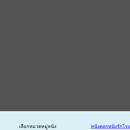
เลือกหมวดหมู่หนัง
หนังตลก
หนังรักโร