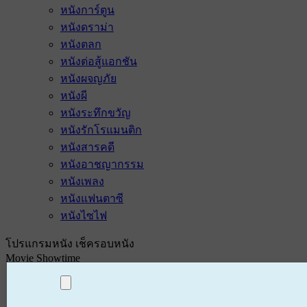
หนังการ์ตูน
หนังดราม่า
หนังตลก
หนังต่อสู้แอกชัน
หนังผจญภัย
หนังผี
หนังระทึกขวัญ
หนังรักโรแมนติก
หนังสารคดี
หนังอาชญากรรม
หนังเพลง
หนังแฟนตาซี
หนังไซไฟ
โปรแกรมหนัง เช็ครอบหนัง
Movie Showtime