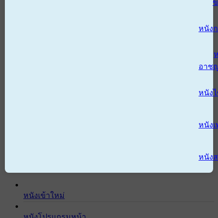
ข
หนังก
ห
อาช
หนัง
หนังเ
หนังส
หนังเข้าใหม่
หนังโปรแกรมหน้า