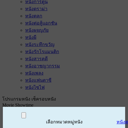
หนังการ์ตูน
หนังดราม่า
หนังตลก
หนังต่อสู้แอกชัน
หนังผจญภัย
หนังผี
หนังระทึกขวัญ
หนังรักโรแมนติก
หนังสารคดี
หนังอาชญากรรม
หนังเพลง
หนังแฟนตาซี
หนังไซไฟ
โปรแกรมหนัง เช็ครอบหนัง
Movie Showtime
เลือกหมวดหมู่หนัง
หนัง