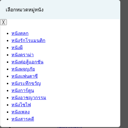
เลือกหมวดหมู่หนัง
╳
หนังตลก
หนังรักโรแมนติก
เข้าสู่ระบบ
หนังผี
สมัครสมาชิก
หนังดราม่า
หนังต่อสู้แอกชัน
หน้าแรก
หนังผจญภัย
ดาวน์โหลด
หนังแฟนตาซี
ดาวน์โหลดซอฟต์แวร์
หนังระทึกขวัญ
ซอฟต์แวร์
หนังการ์ตูน
แอปพลิเคชันบนมือถือ
หนังอาชญากรรม
ข่าวไอที
หนังไซไฟ
รีวิว
หนังเพลง
ทิปส์ไอที
หนังสารคดี
สินค้าไอที
เช็ครอบหนัง