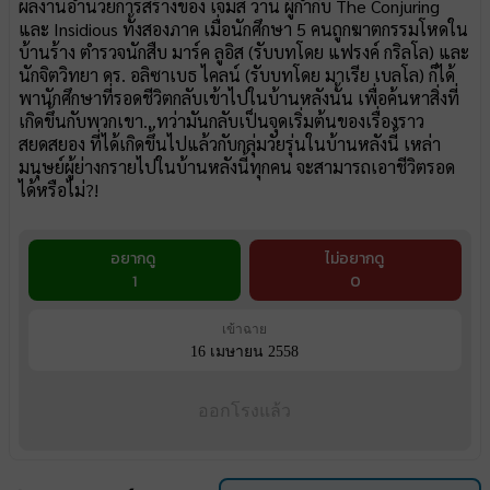
ผลงานอำนวยการสร้างของ เจมส์ วาน ผู้กำกับ The Conjuring
และ Insidious ทั้งสองภาค เมื่อนักศึกษา 5 คนถูกฆาตกรรมโหดใน
บ้านร้าง ตำรวจนักสืบ มาร์ค ลูอิส (รับบทโดย แฟรงค์ กริลโล) และ
นักจิตวิทยา ดร. อลิซาเบธ ไคลน์ (รับบทโดย มาเรีย เบลโล) ก็ได้
พานักศึกษาที่รอดชีวิตกลับเข้าไปในบ้านหลังนั้น เพื่อค้นหาสิ่งที่
เกิดขึ้นกับพวกเขา...ทว่ามันกลับเป็นจุดเริ่มต้นของเรื่องราว
สยดสยอง ที่ได้เกิดขึ้นไปแล้วกับกลุ่มวัยรุ่นในบ้านหลังนี้ เหล่า
มนุษย์ผู้ย่างกรายไปในบ้านหลังนี้ทุกคน จะสามารถเอาชีวิตรอด
ได้หรือไม่?!
อยากดู
ไม่อยากดู
1
0
เข้าฉาย
16 เมษายน 2558
ออกโรงแล้ว