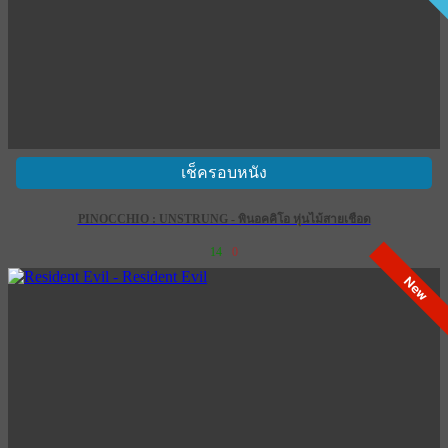
เช็ครอบหนัง
PINOCCHIO : UNSTRUNG - พินอคคิโอ หุ่นไม้สายเชือด
14
0
New