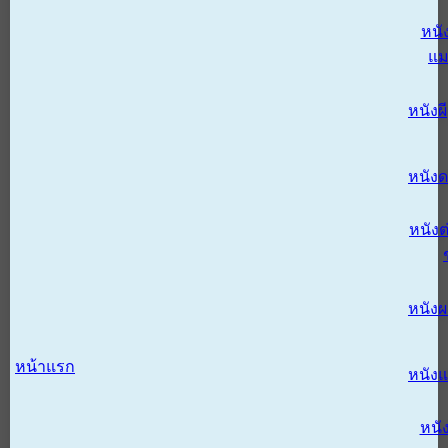
หนั
แม
หนังผี
หนังด
หนังต
หนัง
หน้าแรก
หนัง
หนั