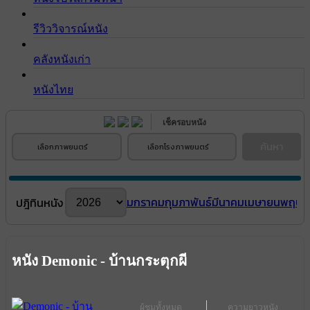
รีวิววิจารณ์หนัง
คลังหนังเก่า
หนังไทย
เช็ครอบหนัง
ค้นหา
เลือกภาพยนตร์
เลือกโรงภาพยนตร์
มกราคม
กุมภาพันธ์
มีนาคม
เมษายน
พฤษภ
ปฎิทินหนัง
หนัง Demonic - บ้านกระตุกผี
ผู้ชมทั้งหมด
ความยาวหนัง