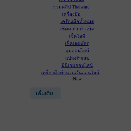
รวมคลิป Thaiware
เครื่องมือ
เครื่องมือทั้งหมด
เช็คความเร็วเน็ต
เช็คไอพี
เช็คเลขพัสดุ
สุ่มออนไลน์
แปลงตัวเลข
มินิเกมออนไลน์
เครื่องมือคำนวณวันออนไลน์
New
เพิ่มเติม