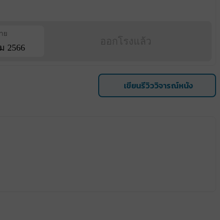
ฉาย
ออกโรงแล้ว
ม 2566
เขียนรีวิววิจารณ์หนัง