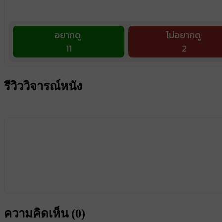
อยากดู
ไม่อยากดู
11
2
รีวิววิจารณ์หนัง
ความคิดเห็น (
0
)