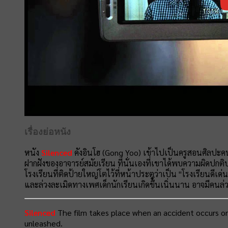
เรื่องย่อหนัง
หนัง
Silenced
คังอินโฮ (Gong Yoo) เข้าไปเป็นครูสอนศิลปะ
ฝากฝังของอาจารย์สมัยเรียน ที่นั่นเองที่เขาได้พบความผิดปกต
โรงเรียนที่ติดป้ายใหญ่โตไว้ที่หน้าประตูว่าเป็น "โรงเรียนดี
และล่วงละเมิดทางเพศเด็กนักเรียนเกิดขึ้นเนิ่นนาน อาจมีคนล่
Silenced
The film takes place when an accident occurs on 
unleashed.