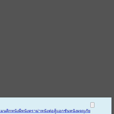
แมนติก
หนังผี
หนังดราม่า
หนังต่อสู้แอกชัน
หนังผจญภัย