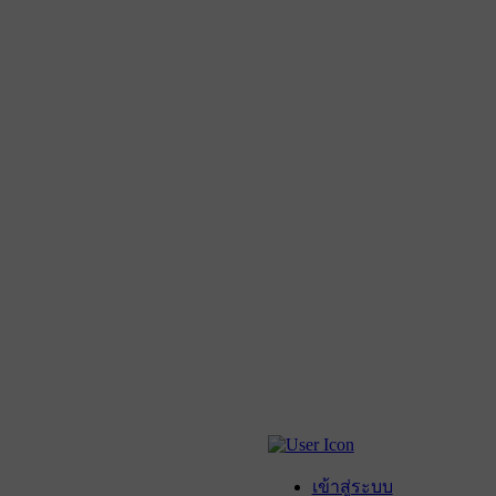
เข้าสู่ระบบ