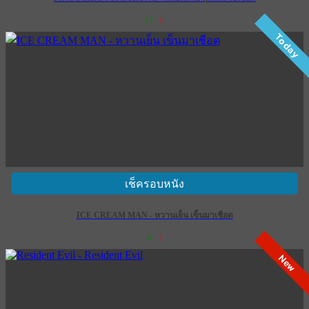
17
0
Today
เช็ครอบหนัง
ICE CREAM MAN - หวานเย็น เข็นมาเชือด
4
1
New