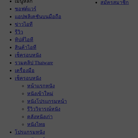
เมนูหลัก
สมัครสมาชิก
ซอฟต์แวร์
แอปพลิเคชันบนมือถือ
ข่าวไอที
รีวิว
ทิปส์ไอที
สินค้าไอที
เช็ครอบหนัง
รวมคลิป Thaiware
เครื่องมือ
เช็ครอบหนัง
หน้าแรกหนัง
หนังเข้าใหม่
หนังโปรแกรมหน้า
รีวิววิจารณ์หนัง
คลังหนังเก่า
หนังไทย
โปรแกรมหนัง