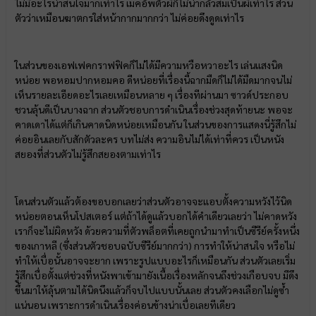
ไม่มีอะไรน่าสนใจมากเท่าไร เมคอัพตัวผีก็ไม่น่ากลัวสมเป็นผีเท่าไร ส่วน
ตัวว่าเหมือนฆาตกรใส่หน้ากากมากกว่า ไม่ค่อยดึงดูดเท่าไร 
ในส่วนของเอฟเฟคกราฟฟิคก็ไม่ได้มีความหวือหวาอะไร เล่นแสงนิด
หน่อย พอหอมปากหอมคอ ดีหน่อยที่เรื่องนี้ฉากมืดก็ไม่ได้มืดมากจนไม่
เห็นรายละเอียดอะไรเลยเหมือนหลาย ๆ เรื่องทีผ่านมา ซาวด์ประกอบ
ชวนลุ้นดีเป็นบางฉาก ส่วนตัวชอบการดำเนินเรื่องช่วงสุดท้ายนะ พอจะ
คาดเดาได้แต่ก็เกินคาดนิดหน่อยเหมือนกัน ในส่วนของการแสดงนี่รู้สึกไม่
ค่อยอินเลยกับสักตัวละคร บทไม่ส่ง ความอินไม่ได้เท่าที่ควร เป็นหนัง
สยองที่ส่วนตัวไม่รู้สึกสยองตามเท่าไร
โดนส่วนตัวแล้วต้องขอบอกเลยว่าส่วนตัวอาจจะแอบตั้งความหวังไว้นิด
หน่อยตอนเห็นโปสเตอร์ แต่ถ้าได้ดูแล้วบอกได้คำเดียวเลยว่า ไม่คาดหวัง 
เราก็จะไม่ผิดหวัง ด้วยความที่ตัวพล็อตที่เคยถูกนำมาทำเป็นซีรีย์ครั้งหนึ่ง
ของเกาหลี (ซึ่งส่วนตัวชอบฉบับซีรีย์มากกว่า) การทำให้น่าสนใจ หรือไม่
ทำให้เบื่อนั้นอาจจะยาก เพราะรูปแบบอะไรก็เหมือนกัน ส่วนตัวเลยเริ่ม
รู้สึกเบื่อตั้งแต่ช่วงที่หนังพาเข้ามายังเนื้อเรื่องหลักจนถึงช่วงเกือบจบ มีดึง
ขึ้นมาให้ลุ้นตามได้นิดนึงแล้วก็จบไปแบบนั้นเลย ส่วนตัวคงเลือกไม่ดูซ้ำ
แน่นอน เพราะการดำเนินเรื่องค่อนข้างน่าเบื่อเลยทีเดียว 