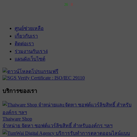
26
0
เข้าฉาย 3 กันยายน 2569
ศูนย์ช่วยเหลือ
เกี่ยวกับเรา
ติดต่อเรา
ร่วมงานกับเรา
4
แผนผังเว็บไซต์
บริการของเรา
Thaiware Shop
จำหน่าย จัดหา ซอฟต์แวร์ลิขสิทธิ์ สำหรับองค์กร ฯลฯ