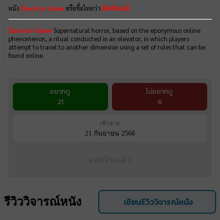
หนัง
Elevator Game
หรือชื่อไทยว่า
ลิฟต์ซ่อนผี
Elevator Game
Supernatural horror, based on the eponymous online
phenomenon, a ritual conducted in an elevator, in which players
attempt to travel to another dimension using a set of rules that can be
found online.
อยากดู
ไม่อยากดู
21
6
เข้าฉาย
21 กันยายน 2566
ออกโรงแล้ว
รีวิววิจารณ์หนัง
เขียนรีวิววิจารณ์หนัง