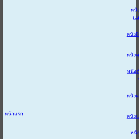
หนั
แม
หนังผี
หนังด
หนังต
หนัง
หน้าแรก
หนัง
หนั