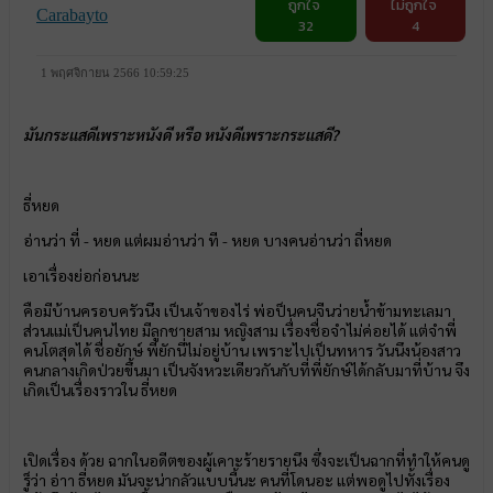
ถูกใจ
ไม่ถูกใจ
Carabayto
32
4
1 พฤศจิกายน 2566 10:59:25
มันกระแสดีเพราะหนังดี หรือ หนังดีเพราะกระแสดี?
ธี่หยด
อ่านว่า ที่ - หยด แต่ผมอ่านว่า ที - หยด บางคนอ่านว่า ถี่หยด
เอาเรื่องย่อก่อนนะ
คือมีบ้านครอบครัวนึง เป็นเจ้าของไร่ พ่อป็นคนจีนว่ายน้ำข้ามทะเลมา
ส่วนแม่เป็นคนไทย มีลูกชายสาม หญิงสาม เรื่องชื่อจำไม่ค่อยได้ แต่จำพี่
คนโตสุดได้ ชื่อยักษ์ พี่ยักนี่ไม่อยู่บ้าน เพราะไปเป็นทหาร วันนึงน้องสาว
คนกลางเกิดป่วยขึ้นมา เป็นจังหวะเดียวกันกับที่พี่ยักษ์ได้กลับมาที่บ้าน จึง
เกิดเป็นเรื่องราวใน ธี่หยด
เปิดเรื่อง ด้วย ฉากในอดีตของผู้เคาะร้ายรายนึง ซึ่งจะเป็นฉากที่ทำให้คนดู
รู็ว่า อ่าา ธี่หยด มันจะน่ากลัวแบบนี้นะ คนที่โดนอะ แต่พอดูไปทั้งเรื่อง