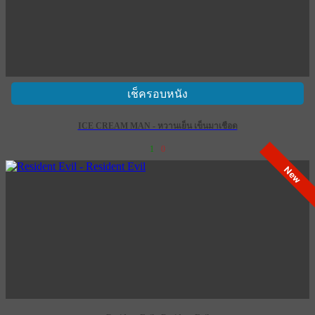
เช็ครอบหนัง
ICE CREAM MAN - หวานเย็น เข็นมาเชือด
1
0
New