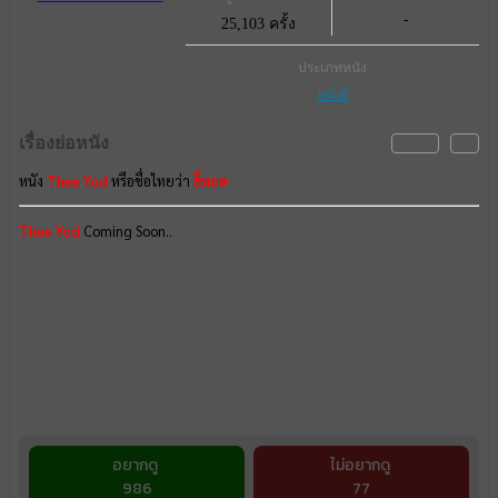
-
25,103 ครั้ง
ประเภทหนัง
หนังผี
เรื่องย่อหนัง
หนัง
Thee Yod
หรือชื่อไทยว่า
ธี่หยด
Thee Yod
Coming Soon..
อยากดู
ไม่อยากดู
986
77