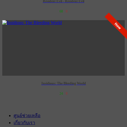
Resident Evil - Resident Evil
68
0
เข้าฉาย 8 ตุลาคม 2569
New
Insidious: The Bleeding World
24
0
เข้าฉาย 3 กันยายน 2569
ศูนย์ช่วยเหลือ
เกี่ยวกับเรา