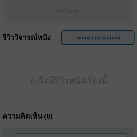
ออกโรงแล้ว
รีวิววิจารณ์หนัง
เขียนรีวิววิจารณ์หนัง
ยังไม่มีรีวิวหนังเรื่องนี้
ความคิดเห็น (
0
)