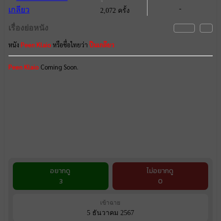
-
2,072 ครั้ง
เรื่องย่อหนัง
หนัง
Peen Klaio
หรือชื่อไทยว่า
ปีนเกลียว
Peen Klaio
Coming Soon.
อยากดู
ไม่อยากดู
3
0
เข้าฉาย
5 ธันวาคม 2567