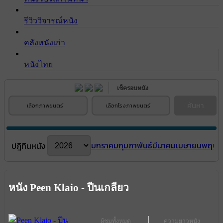
รีวิววิจารณ์หนัง
คลังหนังเก่า
หนังไทย
เช็ครอบหนัง
ค้นหา
เลือกภาพยนตร์
เลือกโรงภาพยนตร์
มกราคม
กุมภาพันธ์
มีนาคม
เมษายน
พฤษภ
ปฎิทินหนัง
หนัง Peen Klaio - ปีนเกลียว
ผู้ชมทั้งหมด
ความยาวหนัง