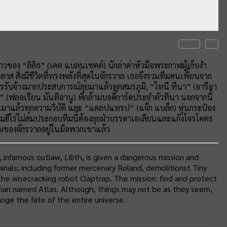
งราวของ “ลิลิธ” (เคต แบลนเชตต์) นักล่าค่าหัวมือพระกาฬผู้เก็บงำ
สิ่งมีชีวิตที่ทรงพลังที่สุดในจักรวาล เธอจึงรวมทีมคนเพี้ยนจาก
หารรับจ้างมากประสบการณ์ลุยมาแล้วทุกสมรภูมิ, “ไทนี ทีนา” (อารีอา
” (ฟลอเรียน มันทีอานู) พี่กล้ามบอดี้การ์ดประจำตัวทีนา นอกจากนี้
่เห็นมาแล้วทุกความวิบัติ และ “แคลปแทรป” (แจ็ก แบล็ก) หุ่นกระป๋อง
ีโร่ไม่สมประกอบทีมนี้ต้องลุยฝ่าบรรดาเอเลียนและแก๊งโจรโคตร
ของจักรวาลอยู่ในมือพวกเขาแล้ว
infamous outlaw, Lilith, is given a dangerous mission and
iminals; including former mercenary Roland, demolitionst Tiny
 the wisecracking robot Claptrap. The mission: find and protect
 man named Atlas. Although, things may not be as they seem,
ange the fate of the entire universe.