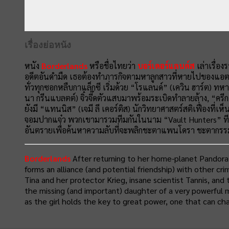
เรื่องย่อหนัง
หนัง
Borderlands
หรือชื่อไทยว่า
บอร์เดอร์แลนด์ส
เล่าเรื่อ
อดีตอันดำมืด เธอต้องทำภารกิจตามหาลูกสาวที่หายไปของแอตลาส 
ทั่วทุกซอกหลืบกาแล็กซี เริ่มด้วย “โรแลนด์” (เควิน ฮาร์ต) ท
นา กรีนแบลตต์) จิ๋วจี๊ดตัวแสบมาพร้อมระเบิดทำลายล้าง, “ครีก
ยังมี “แทนนิส” (เจมี ลี เคอร์ติส) นักวิทยาศาสตร์สติเฟื่องที
จอมปากแจ๋ว พวกเขามารวมทีมกันในนาม “Vault Hunters” ทีมฮ
อันตรายเพื่อค้นหาความลับที่จะพลิกชะตาแพนโดรา ชะตากรรม
Borderlands
After returning to her home-planet Pandora, 
forms an alliance (and potential friendship) with other cr
Tina and her protector Krieg, insane scientist Tannis, and
the missing (and important) daughter of a very powerful
as the girl holds the key to great power, one that can ch