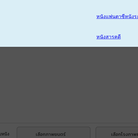
หนังแฟนตาซี
หนังร
หนังสารคดี
เลือกภาพยนตร์
เลือกโรงภาพ
บหนัง