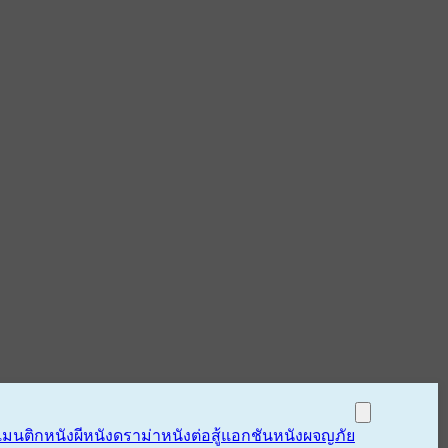
แมนติก
หนังผี
หนังดราม่า
หนังต่อสู้แอกชัน
หนังผจญภัย