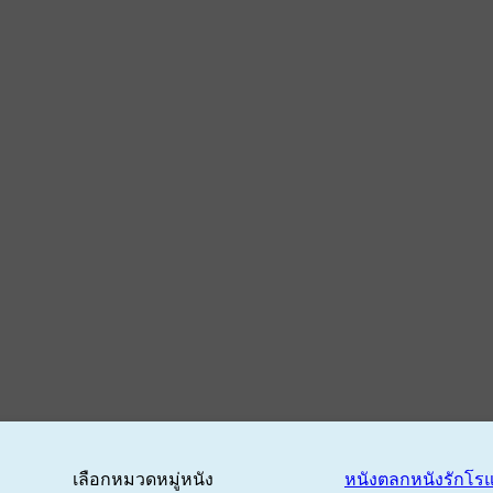
เลือกหมวดหมู่หนัง
หนังตลก
หนังรักโร