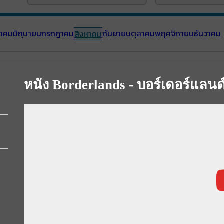
าคม
มิถุนายน
กรกฎาคม
กันยายน
ตุลาคม
พฤศจิกายน
ธันวาคม
สิงหาคม
หนัง Borderlands - บอร์เดอร์แลนด