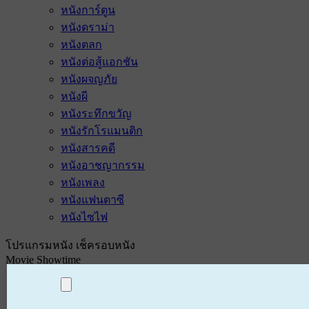
หนังการ์ตูน
หนังดราม่า
หนังตลก
หนังต่อสู้แอกชัน
หนังผจญภัย
หนังผี
หนังระทึกขวัญ
หนังรักโรแมนติก
หนังสารคดี
หนังอาชญากรรม
หนังเพลง
หนังแฟนตาซี
หนังไซไฟ
โปรแกรมหนัง เช็ครอบหนัง
Movie Showtime