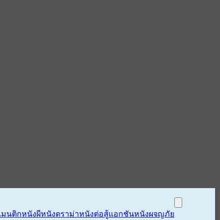
แมนติก
หนังผี
หนังดราม่า
หนังต่อสู้แอกชัน
หนังผจญภัย