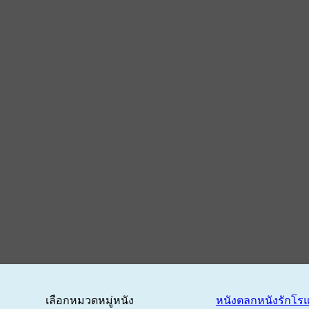
เลือกหมวดหมู่หนัง
หนังตลก
หนังรักโร