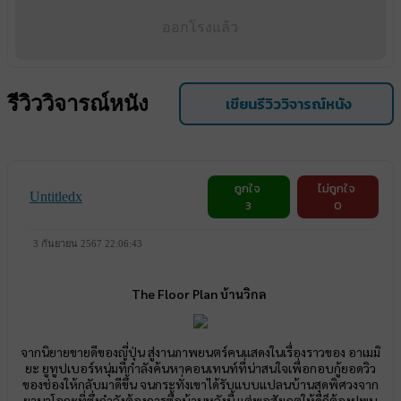
ออกโรงแล้ว
รีวิววิจารณ์หนัง
เขียนรีวิววิจารณ์หนัง
ถูกใจ
ไม่ถูกใจ
Untitledx
3
0
3 กันยายน 2567 22:06:43
The Floor Plan บ้านวิกล
จากนิยายขายดีของญี่ปุ่น สู่งานภาพยนตร์คนแสดงในเรื่องราวของ อาเมมิ
ยะ ยูทูปเบอร์หนุ่มที่กำลังค้นหาคอนเทนท์ที่น่าสนใจเพื่อกอบกู้ยอดวิว
ของช่องให้กลับมาดีขึ้น จนกระทั่งเขาได้รับแบบแปลนบ้านสุดพิศวงจาก
ยานาโอกะที่ซึ่งกำลังต้องการซื้อบ้านหลังนี้ แต่พอสังเกตให้ดีก็ต้องฝพบ