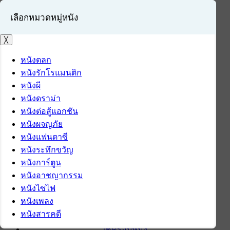
เลือกหมวดหมู่หนัง
╳
หนังตลก
หนังรักโรแมนติก
เข้าสู่ระบบ
หนังผี
สมัครสมาชิก
หนังดราม่า
หนังต่อสู้แอกชัน
หน้าแรก
หนังผจญภัย
ดาวน์โหลด
หนังแฟนตาซี
ดาวน์โหลดซอฟต์แวร์
หนังระทึกขวัญ
ซอฟต์แวร์
หนังการ์ตูน
แอปพลิเคชันบนมือถือ
หนังอาชญากรรม
ข่าวไอที
หนังไซไฟ
รีวิว
หนังเพลง
ทิปส์ไอที
หนังสารคดี
สินค้าไอที
เช็ครอบหนัง