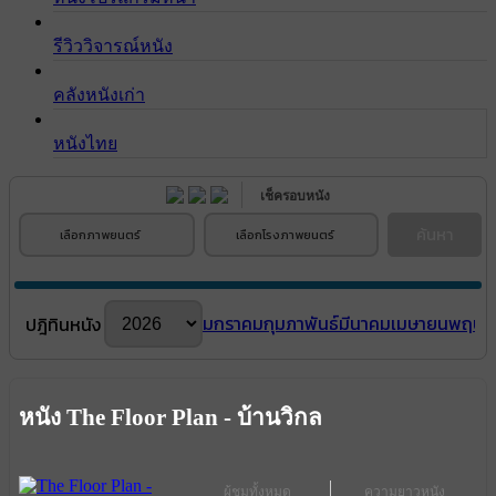
รีวิววิจารณ์หนัง
คลังหนังเก่า
หนังไทย
เช็ครอบหนัง
ค้นหา
เลือกภาพยนตร์
เลือกโรงภาพยนตร์
มกราคม
กุมภาพันธ์
มีนาคม
เมษายน
พฤษภ
ปฎิทินหนัง
หนัง The Floor Plan - บ้านวิกล
ผู้ชมทั้งหมด
ความยาวหนัง