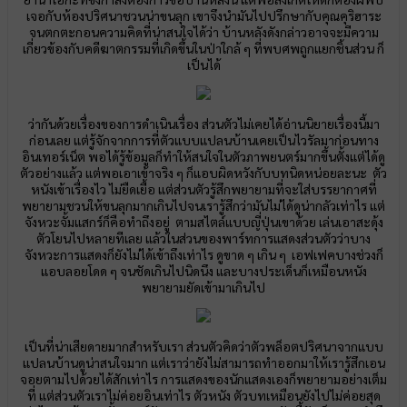
เจอกับห้องปริศนาชวนน่าขนลุก เขาจึงนำมันไปปรึกษากับคุณคุริฮาระ
จนตกตะกอนความคิดที่น่าสนใจได้ว่า บ้านหลังดังกล่าวอาจจะมีความ
เกี่ยวข้องกับคดีฆาตกรรมที่เกิดขึ้นในป่าใกล้ ๆ ที่พบศพถูกแยกชิ้นส่วน ก็
เป็นได้
ว่ากันด้วยเรื่องของการดำเนินเรื่อง ส่วนตัวไม่เคยได้อ่านนิยายเรื่องนี้มา
ก่อนเลย แต่รู้จักจากการที่ตัวแบบแปลนบ้านเคยเป็นไวรัลมาก่อนทาง
อินเทอร์เน็ต พอได้รู้ข้อมูลก็ทำให้สนใจในตัวภาพยนตร์มากขึ้นตั้งแต่ได้ดู
ตัวอย่างแล้ว แต่พอเอาเข้าจริง ๆ ก็แอบผิดหวังกับบทนิดหน่อยละนะ ตัว
หนังเข้าเรื่องไว ไม่ยืดเยื้อ แต่ส่วนตัวรู้สึกพยายามที่จะใส่บรรยากาศที่
พยายามชวนให้ขนลุกมากเกินไปจนเรารู้สึกว่ามันไม่ได้ดูน่ากลัวเท่าไร แต่
จังหวะจั้มแสกร์ก็คือทำถึงอยู่ ตามสไตล์แบบญี่ปุ่นเขาด้วย เล่นเอาสะดุ้ง
ตัวโยนไปหลายทีเลย แล้วในส่วนของพาร์ทการแสดงส่วนตัวว่าบาง
จังหวะการแสดงก็ยังไม่ได้เข้าถึงเท่าไร ดูขาด ๆ เกิน ๆ เอฟเฟคบางช่วงก็
แอบลอยโดด ๆ จนชัดเกินไปนิดนึง และบางประเด็นก็เหมือนหนัง
พยายามยัดเข้ามาเกินไป
เป็นที่น่าเสียดายมากสำหรับเรา ส่วนตัวคิดว่าตัวพล็อตปริศนาจากแบบ
แปลนบ้านดูน่าสนใจมาก แต่เราว่ายังไม่สามารถทำออกมาให้เรารู้สึกเอน
จอยตามไปด้วยได้สักเท่าไร การแสดงของนักแสดงเองก็พยายามอย่างเต็ม
ที่ แต่ส่วนตัวเราไม่ค่อยอินเท่าไร ตัวหนัง ตัวบทเหมือนยังไปไม่ค่อยสุด