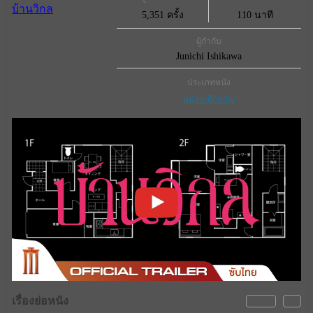
5,351 ครั้ง
110 นาที
ผู้กำกับ
Junichi Ishikawa
ประเภทหนัง
หนังระทึกขวัญ
เรื่องย่อหนัง