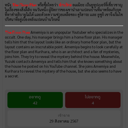
หนัง
The Floor Plan
หรือชื่อไทยว่า
บ้านวิกล
อเมมิยะ เป็นยูทูปเบอร์ที่เชี่ยวชาญ
ในเรื่องของสิ่งลี้ลับ จนวันหนึ่ง ผู้จัดการของเขานำเอาแปลนบ้านที่มาพร้อมกับจุด
ที่หาคำอธิบายไม่ได้ และด้วยความช่วยเหลือของ คูริฮาระ และ ยูซูกิ เขาจึงเริ่มไข
ปริศนาที่อยู่เบื้องหลังแปลนบ้านวิกลนี้
The Floor Plan
Amemiya is an unpopular Youtuber who specializes in the
occult. One day, his manager brings him a home floor plan. His manager
tells him that the layout looks like an ordinary home floor plan, but the
layout contains an inscrutable point. Amemiya begins to look carefully at
the floor plan and Kurihara, who is an architect and a fan of mysteries,
joins him. They try to reveal the mystery behind the house. Meanwhile,
Yuzuki contacts Amemiya and tells him that she knows something about
the house he posted on his YouTube channel. She joins Amemiya and
Kurihara to reveal the mystery of the house, but she also seems to have
a secret.
อยากดู
ไม่อยากดู
42
4
เข้าฉาย
29 สิงหาคม 2567