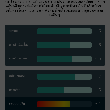
เท่าไร ยกเว้นการจั้มแสกร์กับบรรยากาศชวนหลอนอันนี้จัดเต็มมาก ทำถึง
แต่น่าเสียดายว่าไม่มีรอบซับไทย ส่วนตัวดูพากย์ไทย สำหรับเรื่องนี้เราว่า
ยังไม่ค่อยอินเท่าไรนัก รวม ๆ ตัวหนังก็พอโอเคแหละ ถ้ามาดูแบบฆ่าเวลา
เพลิน ๆ
6
บทหนัง
6
การดำเนินเรื่อง
6.5
ดนตรีประกอบ
7
ฝีมือนักแสดง
5
กราฟฟิก
6.1
คะแนนเฉลี่ย