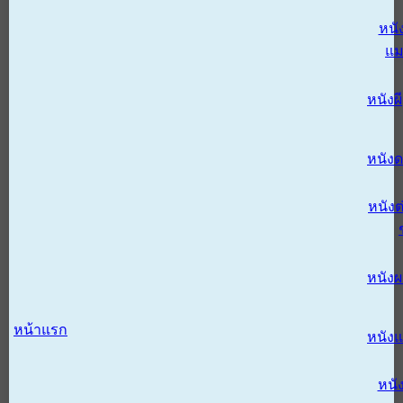
หนั
แม
หนังผี
หนังด
หนังต
หนัง
หน้าแรก
หนัง
หนั