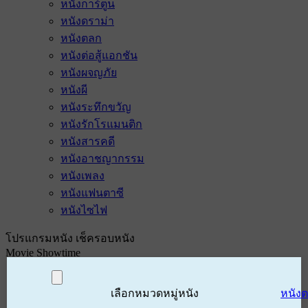
หนังการ์ตูน
หนังดราม่า
หนังตลก
หนังต่อสู้แอกชัน
หนังผจญภัย
หนังผี
หนังระทึกขวัญ
หนังรักโรแมนติก
หนังสารคดี
หนังอาชญากรรม
หนังเพลง
หนังแฟนตาซี
หนังไซไฟ
โปรแกรมหนัง เช็ครอบหนัง
Movie Showtime
เลือกหมวดหมู่หนัง
หนัง