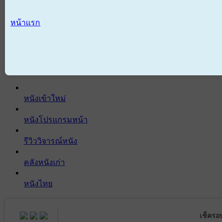
หน้าแรก
หนังเข้าใหม่
หนังโปรแกรมหน้า
รีวิววิจารณ์หนัง
คลังหนังเก่า
หนังไทย
เช็ครอ