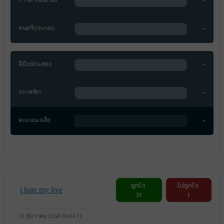
-
การดำเนินเรื่อง
-
ดนตรีประกอบ
-
ฝีมือนักแสดง
-
กราฟฟิก
-
คะแนนเฉลี่ย
ถูกใจ
ไม่ถูกใจ
i hate my live
31
1
19 ธันวาคม 2568 16:04:31