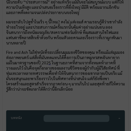
นี้ในระดับ “ประสบการณ์” อย่างแท้จริง แม้มันจะไม่สมบูรณ์แบบ แต่ก็ให้
ความบันเทิงสูง และนำเสนอเรื่องราวที่ยิ่งใหญ่ มีมิติ พร้อมฉากแอ็กชัน
และภาพที่งดงามจนเปล่งประกายบนจอใหญ่
ผมจะกลับไปดูซ้ำในเร็ว ๆ นี้ไหม? คงไม่ แต่เจมส์ คาเมรอนรู้ดีว่าเขากำลัง
ทำอะไรอยู่ และประสบการณ์ครั้งแรกนั้นคุ้มค่าอย่างแน่นอน ลอง
จินตนาการถึงหนังผจญภัย/สงครามฟอร์มยักษ์ ที่ผสมผสานไซไฟและ
แฟนตาซีคลาสสิกเข้าด้วยกัน พร้อมตัวละครและเรื่องราวที่เราผูกพันมา
นานหลายปี
Fire and Ash ไม่ใช่หนังที่จะเปลี่ยนมุมมองชีวิตของคุณ หรือแม้แต่มุมมอง
ต่อภาพยนตร์ แต่สิ่งที่มันทดแทนได้คือการเป็นภาพมหรสพอันหายาก
แม้ในมาตรฐานของปี 202
5
ในฐานะภาคที่สามจากทั้งหมดห้าภาคที่
วางแผนไว้ มันคือจุดกึ่งกลางของผลงานชีวิตของผู้กำกับผู้มีวิสัยทัศน์ ที่
ทุ่มเทเวลาหลายทศวรรษเพื่อทำให้จินตนาการของเขากลายเป็นจริง แม้
มันจะสนุกและพาเรื่องราวไปในทิศทางที่น่าสนใจ แต่ก็ยังพึ่งพา
โครงสร้างและสูตรสำเร็จจากภาคก่อน ๆ มากเกินไป และสุดท้ายก็ให้ความ
รู้สึกว่าน่าจะขัดเกลาได้ดีกว่านี้อีกเล็กน้อย
-
บทหนัง