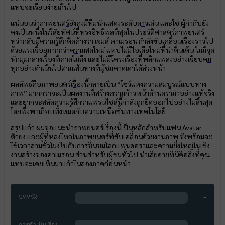
แทบจะเรียบง่ายเกินไป
แน่นอนว่าภาพยนต
ร์
ยังคงมีทีมนักแสดงระดับด
า
วเด่น และใช่ ผู้กำกับยัง
คงเป็นหนึ่งในวิสัยทัศน์ที่ทรงอิทธิพลที่สุดในประวัติศาสตร์ภาพยนตร์
ทว่ากลับมีความรู้สึกติดค้างว่า เจมส์ คาเมรอน กำลังขับเคลื่อนเรื่องราวไป
ด้วยแรงเฉื่อยมากกว่าค
ว
ามสดใหม่ แทบไม่มีไอเดียใหม่ที่น่าตื่นเต้น ไม่มีจุด
หักมุมกลางเรื่องที่คาดไม่ถึง และไม่มีโครงเรื่องที่พลิกแพลงอย่างเฉียบค
ม
ทุกอย่างดำเนินไปตามเส้นทางที่ผู้ชมคาดเดาได้ล่วงหน้า
ผลลัพธ์คือภาพยนตร์เ
รื่
องนี้กลายเป็น “โชว์แห่งความสมบูรณ์แบบทาง
ภาพ” มากกว่าจะเป็นผลงานที่สร้างความก้าวหน้าด้านดราม่าอย่างแท้จริง
และยากจะสลัดความรู้สึกว่าแฟรนไชส์นี้กำลังถูกยืดออกไปอย่างไม่สิ้นสุด
โดยพึ่งพาเกือบทั้งหมดกับความเหนือชั้นทางเทคโนโลยี
สรุปแล้ว ผมขอแนะนำภาพยนตร์เรื่องนี้เป็นหลักสำหรับแฟน Avatar
ตัวยง และผู้ที่หลงใหลในภาพยนตร์ที่ขับเคลื่อนด้วยงานภาพ ซึ่งพร้อมจะ
ใช้เวลาสามชั่วโมงไปกับการชื่นชมโลกแพนดอราและความยิ่งใหญ่ในเชิง
งานสร้างของคาเมรอน ส่วนสำหรับผู้ชมทั่วไป น่าเสียดายที่นี่คือสิ่งที่คุณ
แทบจะเคยเห็นมาแล้วในสองภาคก่อนหน้า
-
บทหนัง