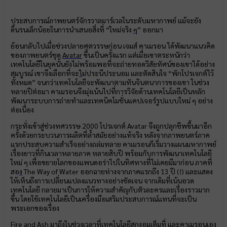
ประสบการณ์ภาพยนตร์จักรวาลมาร์เวลในระดับมหากาพย์ แม้จะยัง
ดิ้นรนเล็กน้อยในการนำเสนอสิ่งที่ “ใหม่จริง
ๆ
” ออกมา
ย้อนกลับไปเมื่อช่วงปลายศตวรรษก่อน เจมส์ คาเมรอน ได้พัฒนาแนวคิด
ของภาพยนตร์ชุด
Avatar
ขึ้นเป็นครั้งแรก แต่เมื่อเขาตระหนักว่า
เทคโนโลยีในยุคนั้นยังไม่พร้อมพอที่จะถ่ายทอดวิสัยทัศน์ของเขาได้อย่าง
สมบูรณ์ เขาจึงเลือกที่จะ
ไ
ม่ประนีประนอม และตัดสินใจ “พักโปรเจกต์ไว้
ทั้งหมด” จนกว่าเทคโนโลยีจะพัฒนาตามทันจินตนาการของเขา ในช่วง
หลายปีต่อมา คาเมรอนจึงมุ่งเน้นไปที่การวิจัยด้านเทคโนโลยีเป็นหลัก
พัฒนาระบบการถ่ายทำและเทคนิคโมชั่นแคปเจอร์รูปแบบใหม่ ๆ อย่าง
ต่อเนื่อง
กระทั่งเข้าสู่ช่วงทศวรรษ 2000 โปรเจกต์ Avatar จึงถูกปลุกชีพขึ้นมาอีก
ครั้งด้วยกระบวนการผลิตที่ล้ำสมัยอย่างแท้จริง หลังจากภาพยนตร์ภาค
แรกประสบความสำเร็จอย่างถล่มทลาย คาเมรอนก็เริ่มวางแผนมหากาพย์
เรื่องยาวที่กินเวลาหลายภาค หลายสิบปี พร้อมกับการพัฒนาเทคโนโลยี
ใหม่ ๆ เพื่อขยายโลกของแพนดอร่าไปในทิศทางที่ไม่เคยมีมาก่อน ภาคที่
สอ
ง
The Way of Water ออกฉายห่างจากภาคแรกถึง 13 ปี (!) และแสดง
ให้เห็นถึงการเปลี่ยนแปลงแนวทางอย่างชัดเจน จากเดิมที่เน้นอวด
เทคโนโลยี กลายมาเป็นการให้ความสำคัญกับตัวละครและเรื่องราวมาก
ขึ้น โดยใช้เทคโนโลยีเป็นเครื่องมือเสริมประสบการณ์แทนที่จะเป็น
พระเอกของเรื่อง
Fire and Ash
มาถึงในช่วงเวลาที่เทคโนโลยีสุกงอมเต็มที่ และคาเมรอนเอง