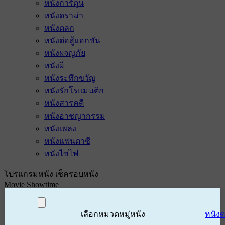
หนังการ์ตูน
หนังดราม่า
หนังตลก
หนังต่อสู้แอกชัน
หนังผจญภัย
หนังผี
หนังระทึกขวัญ
หนังรักโรแมนติก
หนังสารคดี
หนังอาชญากรรม
หนังเพลง
หนังแฟนตาซี
หนังไซไฟ
โปรแกรมหนัง เช็ครอบหนัง
Movie Showtime
เลือกหมวดหมู่หนัง
หนัง