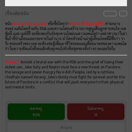
เรื่องย่อหนัง
หนัง
Avatar: Fire and Ash
หรือชื่อไทยว่า
อวตาร: อัคนีและธุลีดิน
ท่ามกลาง
สงครามอันโหดร้ายกับ RDA และความโศกเศร้าจากการสูญเสียลูกชายคนโต เจค
ซัลลี่ และ เนย์ทีรี จะต้องพบกับภัยคุกคามใหม่บนดาวแพนโดร่า เหล่าชาวนาวีเผ่า
ขี้เถ้าที่ป่าเถื่อนและกระหายในอำนาจ นำโดยหัวหน้าเผ่าผู้เหี้ยมโหดที่มีชื่อว่า วา
รัง ครอบครัวของ เจค จะต้องต่อสู้เพื่อเอาชีวิตรอดและเพื่ออนาคตของดาวแพนโด
ร่า ในความขัดแย้งที่จะผลักดันทุกคนไปยังขีดสุดของทั้งร่างกายและจิตใจ
Avatar 3
Amidst a brutal war with the RDA and the grief of losing their
eldest son, Jake Sully and Neytiri must face a new threat on Pandora:
the savage and power-hungry Na'vi Ash People, led by a ruthless
chieftain named Varang. Jake's family must fight for survival and for the
future of Pandora in a conflict that will push everyone to their physical
and mental limits.
อยากดู
ไม่อยากดู
926
12
เข้าฉาย