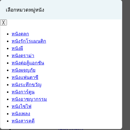
เลือกหมวดหมู่หนัง
╳
หนังตลก
หนังรักโรแมนติก
เข้าสู่ระบบ
หนังผี
สมัครสมาชิก
หนังดราม่า
หนังต่อสู้แอกชัน
หน้าแรก
หนังผจญภัย
ดาวน์โหลด
หนังแฟนตาซี
ดาวน์โหลดซอฟต์แวร์
หนังระทึกขวัญ
ซอฟต์แวร์
หนังการ์ตูน
แอปพลิเคชันบนมือถือ
หนังอาชญากรรม
ข่าวไอที
หนังไซไฟ
รีวิว
หนังเพลง
ทิปส์ไอที
หนังสารคดี
สินค้าไอที
เช็ครอบหนัง