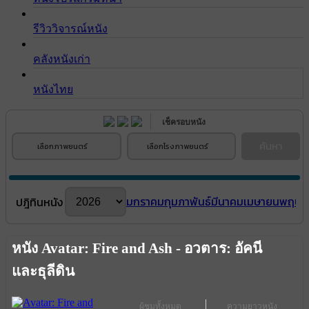
รีวิววิจารณ์หนัง
คลังหนังเก่า
หนังไทย
เช็ครอบหนัง
ค้นหา
เลือกภาพยนตร์
เลือกโรงภาพยนตร์
มกราคม
กุมภาพันธ์
มีนาคม
เมษายน
พฤษภ
ปฎิทินหนัง
หนัง Avatar: Fire and Ash - อวตาร: อัคนี
และธุลีดิน
ผู้ชมทั้งหมด
ความยาวหนัง