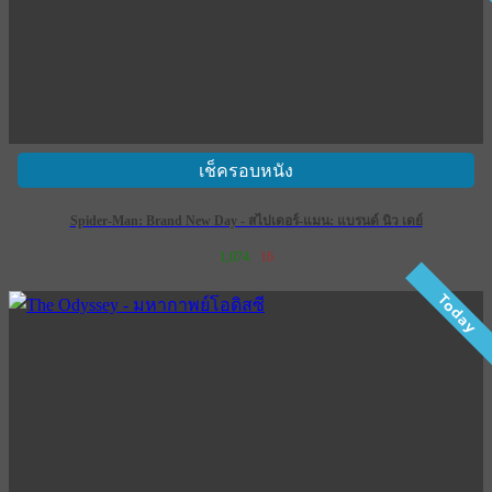
เช็ครอบหนัง
Spider-Man: Brand New Day - สไปเดอร์-แมน: แบรนด์ นิว เดย์
1,074
16
เข้าฉาย 29 กรกฎาคม 2569
Today