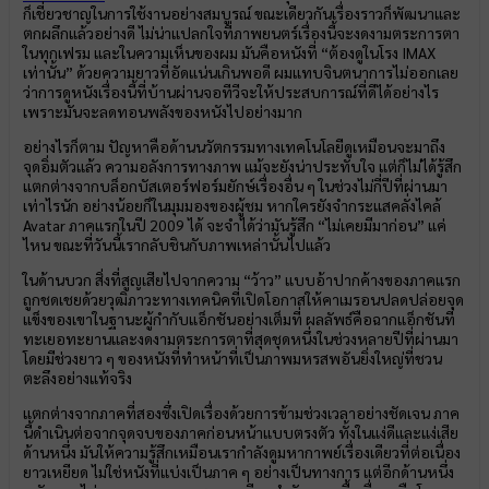
ก็เชี่ยวชาญในการใช้งานอย่างสมบูรณ์ ขณะเดียวกันเรื่องราวก็พัฒนาและ
ตกผลึกแล้วอย่างดี ไม่น่าแปลกใจที่ภาพยนตร์เรื่องนี้จะงดงามตระการตา
ในทุกเฟรม และในความเห็นของผม มันคือหนังที่ “ต้องดูในโรง IMAX
เท่านั้น” ด้วยความยาวที่อัดแน่นเกินพอดี ผมแทบจินตนาการไม่ออกเลย
ว่าการดูหนังเรื่องนี้ที่บ้านผ่านจอทีวีจะให้ประสบการณ์ที่ดีได้อย่างไร
เพราะมันจะลดทอนพลังของหนังไปอย่างมาก
อย่างไรก็ตาม ปัญหาคือด้านนวัตกรรมทางเทคโนโลยีดูเหมือนจะมาถึง
จุดอิ่มตัวแล้ว ความอลังการทางภาพ แม้จะยังน่าประทับใจ แต่ก็ไม่ได้รู้สึก
แตกต่างจากบล็อกบัสเตอร์ฟอร์มยักษ์เรื่องอื่น ๆ ในช่วงไม่กี่ปีที่ผ่านมา
เท่าไรนัก อย่างน้อยก็ในมุมมองของผู้ชม หากใครยังจำกระแสคลั่งไคล้
Avatar ภาคแรกในปี 2009 ได้ จะจำได้ว่ามันรู้สึก “ไม่เคยมีมาก่อน” แค่
ไหน ขณะที่วันนี้เรากลับชินกับภาพเหล่านั้นไปแล้ว
ในด้านบวก สิ่งที่สูญเสียไปจากความ “ว้าว” แบบอ้าปากค้างของภาคแรก
ถูกชดเชยด้วยวุฒิภาวะทางเทคนิคที่เปิดโอกาสให้คาเมรอนปลดปล่อยจุด
แข็งของเขาในฐานะผู้กำกับแอ็กชันอย่างเต็มที่ ผลลัพธ์คือฉากแอ็กชันที่
ทะเยอทะยานและงดงามตระการตาที่สุดชุดหนึ่งในช่วงหลายปีที่ผ่านมา
โดยมีช่วงยาว ๆ ของหนังที่ทำหน้าที่เป็นภาพมหรสพอันยิ่งใหญ่ที่ชวน
ตะลึงอย่างแท้จริง
แตกต่างจากภาคที่สองซึ่งเปิดเรื่องด้วยการข้ามช่วงเวลาอย่างชัดเจน ภาค
นี้ดำเนินต่อจากจุดจบของภาคก่อนหน้าแบบตรงตัว ทั้งในแง่ดีและแง่เสีย
ด้านหนึ่ง มันให้ความรู้สึกเหมือนเรากำลังดูมหากาพย์เรื่องเดียวที่ต่อเนื่อง
ยาวเหยียด ไม่ใช่หนังที่แบ่งเป็นภาค ๆ อย่างเป็นทางการ แต่อีกด้านหนึ่ง