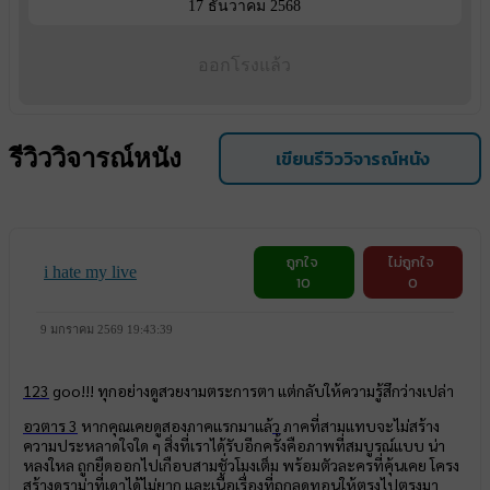
17 ธันวาคม 2568
ออกโรงแล้ว
รีวิววิจารณ์หนัง
เขียนรีวิววิจารณ์หนัง
ถูกใจ
ไม่ถูกใจ
i hate my live
10
0
9 มกราคม 2569 19:43:39
123
goo!!! ทุกอย่างดูสวยงามตระการตา แต่กลับให้ความรู้สึกว่างเปล่า
อวตาร 3
หากคุณเคยดูสองภาคแรกมาแล้
ว
ภาคที่สามแทบจะไม่สร้าง
ความประหลาดใจใด ๆ สิ่งที่เราได้รับอีกครั้งคือภาพที่สมบูรณ์แบบ น่า
หลงใหล ถูกยืดออกไปเกือบสามชั่วโมงเต็ม พร้อมตัวละครที่คุ้นเคย โครง
สร้างดราม่าที่เดาได้ไม่ยาก และเนื้อเรื่องที่ถูกลดทอนให้ตรงไปตรงมา