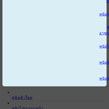
ข
หนังก
ห
อาช
หนัง
หนังเ
หนังส
หนังเข้าใหม่
หนังโปรแกรมหน้า