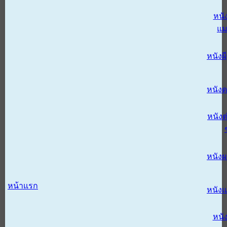
หนั
แม
หนังผี
หนังด
หนังต
หนัง
หน้าแรก
หนัง
หนั