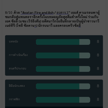
8/10 .
ด้วย
“Avatar: Fire and Ash
/
อวตาร 3
” เจมส์ คาเมรอนพาผู้
ชมกลับสู่แพนดอราอีกครั้งในบทผจญภัยสุดดื่มด่ำครั้งใหม่ ร่วมกับ
เจค ซัลลี่ (แซม เวิร์ธิงตัน) อดีตนาวิกโยธินที่กลายเป็นผู้นำชาวนาวี
เนย์ทีรี (โซอี ซัลดาน
า
) นักรบนาวี และครอบครัวซัล
ลี่
8
บทหนัง
8
การดำเนินเรื่อง
8
ดนตรีประกอบ
8
ฝีมือนักแสดง
8
กราฟฟิก