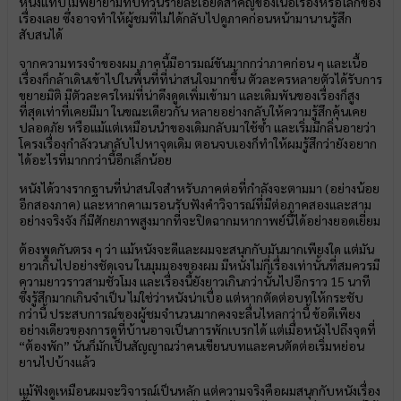
หนังแทบไม่พยายามทบทวนรายละเอียดสำคัญของเนื้อเรื่องหรือโลกของ
เรื่องเลย ซึ่งอาจทำให้ผู้ชมที่ไม่ได้กลับไปดูภาคก่อนหน้ามานานรู้สึก
สับสนได้
จากความทรงจำของผม ภาคนี้มีอารมณ์ขันมากกว่าภาคก่อน ๆ และเนื้อ
เรื่องก็กล้าเดินเข้าไปในพื้นที่ที่น่าสนใจมากขึ้น ตัวละครหลายตัวได้รับการ
ขยายมิติ มีตัวละครใหม่ที่น่าดึงดูดเพิ่มเข้ามา และเดิมพันของเรื่องก็สูง
ที่สุดเท่าที่เคยมีมา ในขณะเดียวกัน หลายอย่างกลับให้ความรู้สึกคุ้นเคย
ปลอดภัย หรือแม้แต่เหมือนนำของเดิมกลับมาใช้ซ้ำ และเริ่มมีกลิ่นอายว่า
โครงเรื่องกำลังวนกลับไปหาจุดเดิม ตอนจบเองก็ทำให้ผมรู้สึกว่ายังอยาก
ได้อะไรที่มากกว่านี้อีกเล็กน้อย
หนังได้วางรากฐานที่น่าสนใจสำหรับภาคต่อที่กำลังจะตามมา (อย่างน้อย
อีกสองภาค) และหากคาเมรอนรับฟังคำวิจารณ์ที่มีต่อภาคสองและสาม
อย่างจริงจัง ก็มีศักยภาพสูงมากที่จะปิดฉากมหากาพย์นี้ได้อย่างยอดเยี่ยม
ต้องพูดกันตรง ๆ ว่า แม้หนังจะดีและผมจะสนุกกับมันมากเพียงใด แต่มัน
ยาวเกินไปอย่างชัดเจน ในมุมมองของผม มีหนังไม่กี่เรื่องเท่านั้นที่สมควรมี
ความยาวราวสามชั่วโมง และเรื่องนี้ยังยาวเกินกว่านั้นไปอีกราว 15 นาที
ซึ่งรู้สึกมากเกินจำเป็น ไม่ใช่ว่าหนังน่าเบื่อ แต่หากตัดต่อบทให้กระชับ
กว่านี้ ประสบการณ์ของผู้ชมจำนวนมากคงจะลื่นไหลกว่านี้ ข้อดีเพียง
อย่างเดียวของการดูที่บ้านอาจเป็นการพักเบรกได้ แต่เมื่อหนังไปถึงจุดที่
“ต้องพัก” นั่นก็มักเป็นสัญญาณว่าคนเขียนบทและคนตัดต่อเริ่มหย่อน
ยานไปบ้างแล้ว
แม้ฟังดูเหมือนผมจะวิจารณ์เป็นหลัก แต่ความจริงคือผมสนุกกับหนังเรื่อง