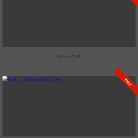
Seobok - ซอบก
141
7
เข้าฉาย 28 กุมภาพันธ์ 2574
New