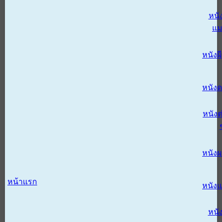
หนั
แม
หนังผี
หนังด
หนังต
หนัง
หน้าแรก
หนัง
หนั