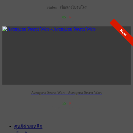
Stuber - เรียกเก๋งไปจับโจร
85
6
เข้าฉาย 12 กันยายน 2572
New
Avengers: Secret Wars - Avengers: Secret Wars
55
0
เข้าฉาย 16 ธันวาคม 2570
ศูนย์ช่วยเหลือ