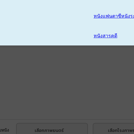
หนังแฟนตาซี
หนังร
หนังสารคดี
เลือกภาพยนตร์
เลือกโรงภาพ
บหนัง