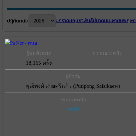
มกราคม
กุมภาพันธ์
มีนาคม
เมษายน
พฤษภ
ปฎิทินหนัง
ผู้ชมทั้งหมด
ความยาวหนัง
-
18,165 ครั้ง
ผู้กำกับ
พุฒิพงศ์ สายศรีแก้ว (Putipong Saisikaew)
ประเภทหนัง
หนังผี