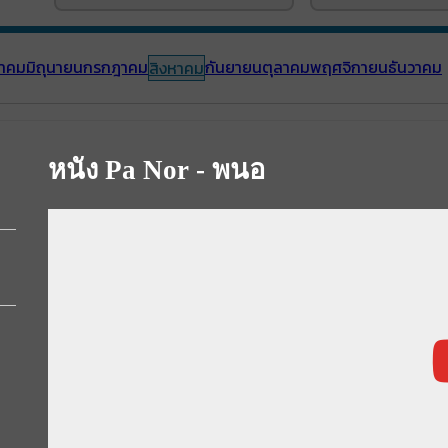
าคม
มิถุนายน
กรกฎาคม
กันยายน
ตุลาคม
พฤศจิกายน
ธันวาคม
สิงหาคม
หนัง Pa Nor - พนอ