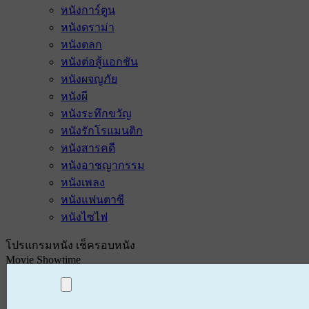
หนังการ์ตูน
หนังดราม่า
หนังตลก
หนังต่อสู้แอกชัน
หนังผจญภัย
หนังผี
หนังระทึกขวัญ
หนังรักโรแมนติก
หนังสารคดี
หนังอาชญากรรม
หนังเพลง
หนังแฟนตาซี
หนังไซไฟ
โปรแกรมหนัง เช็ครอบหนัง
Movie Showtime