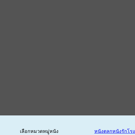
เลือกหมวดหมู่หนัง
หนังตลก
หนังรักโร