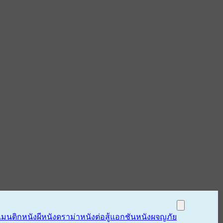
แมนติก
หนังผี
หนังดราม่า
หนังต่อสู้แอกชัน
หนังผจญภัย