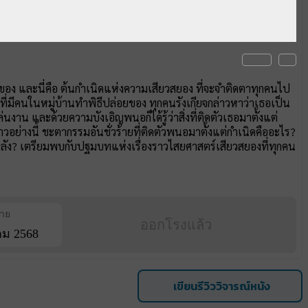
ง และนี่คือ ต้นกำเนิดแห่งความเสียวสยอง ที่จะจำติดตาทุกคนไป
นที่มีคนในหมู่บ้านทำพิธีปล่อยของ ทุกคนรังเกียจกล่าวหาว่าเธอเป็น
นงาน และด้วยความบังเอิญพนอก็ได้รู้ว่าสิ่งที่ติดตัวเธอมาตั้งแต่
วอย่างนี้ ชะตากรรมอันชั่วร้ายที่ติดตัวพนอมาตั้งแต่กำเนิดคืออะไร?
้องหลัง? เตรียมพบกับปฐมบทแห่งเรื่องราวไสยศาสตร์เสียวสยองที่ทุกคน
ฉาย
ออกโรงแล้ว
ม 2568
เขียนรีวิววิจารณ์หนัง