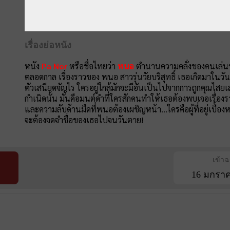
เรื่องย่อหนัง
หนัง
Pa Nor
หรือชื่อไทยว่า
พนอ
ตำนานความคลั่งของคนเล่นขอ
ตลอดกาล เรื่องราวของ พนอ สาวรุ่นวัยบริสุทธิ์ เธอเกิดมาในวั
ตัวเสนียดจัญไร ใครอยู่ใกล้มักจะมีอันเป็นไปจากการถูกคุณไสยเล่
กำเนิดนั้น มันคือมนต์ดำที่ใครสักคนทำให้เธอต้องพบเจอเรื่องรา
และความลับด้านมืดที่พนอต้องเผชิญหน้า...ใครคือผู้ที่อยู่เบื
จะต้องจดจำชื่อของเธอไปจนวันตาย!
เข้า
16 มกราค