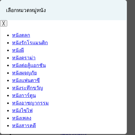
เลือกหมวดหมู่หนัง
╳
หนังตลก
หนังรักโรแมนติก
เข้าสู่ระบบ
หนังผี
สมัครสมาชิก
หนังดราม่า
หนังต่อสู้แอกชัน
หน้าแรก
หนังผจญภัย
ดาวน์โหลด
หนังแฟนตาซี
ดาวน์โหลดซอฟต์แวร์
หนังระทึกขวัญ
ซอฟต์แวร์
หนังการ์ตูน
แอปพลิเคชันบนมือถือ
หนังอาชญากรรม
ข่าวไอที
หนังไซไฟ
รีวิว
หนังเพลง
ทิปส์ไอที
หนังสารคดี
สินค้าไอที
เช็ครอบหนัง