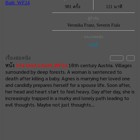
981 ครั้ง
121 นาที
ผู้กำกับ
Veronika Franz, Severin Fiala
ประเภทหนัง
หนังผี
เรื่องย่อหนัง
หนัง
The Devil's Bath_WF24
18th century Austria. Villages
surrounded by deep forests. A woman is sentenced to
death after killing a baby. Agnes is marrying her loved one
and candidly prepares herself for a spouse life. Soon after,
her head and heart start to feel heavy. Day after day, she is
increasingly trapped in a murky and lonely path leading to
evil thoughts. Maybe not just thoughts…