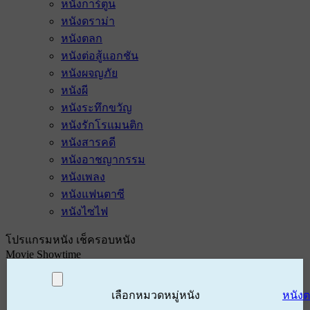
หนังการ์ตูน
หนังดราม่า
หนังตลก
หนังต่อสู้แอกชัน
หนังผจญภัย
หนังผี
หนังระทึกขวัญ
หนังรักโรแมนติก
หนังสารคดี
หนังอาชญากรรม
หนังเพลง
หนังแฟนตาซี
หนังไซไฟ
โปรแกรมหนัง เช็ครอบหนัง
Movie Showtime
เลือกหมวดหมู่หนัง
หนัง