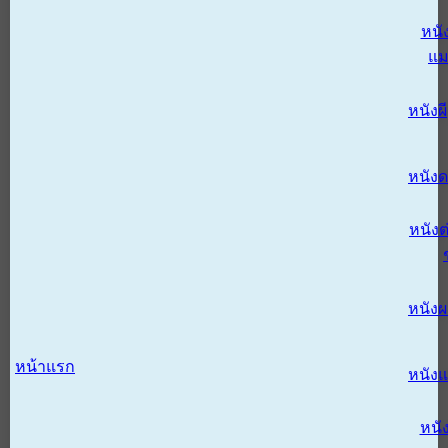
หนั
แม
หนังผี
หนังด
หนังต
หนัง
หน้าแรก
หนัง
หนั