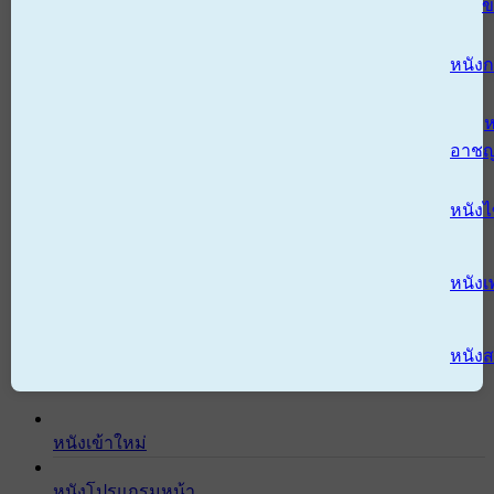
ข
หนังก
ห
อาช
หนัง
หนังเ
หนังส
หนังเข้าใหม่
หนังโปรแกรมหน้า