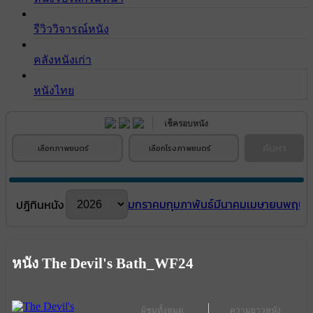
รีวิววิจารณ์หนัง
คลังหนังเก่า
หนังไทย
เช็ครอบหนัง
ค้นหา
เลือกภาพยนตร์
เลือกโรงภาพยนตร์
มกราคม
กุมภาพันธ์
มีนาคม
เมษายน
พฤษภ
ปฎิทินหนัง
หนัง The Devil's Bath_WF24
ผู้ชมทั้งหมด
ความยาวหนัง