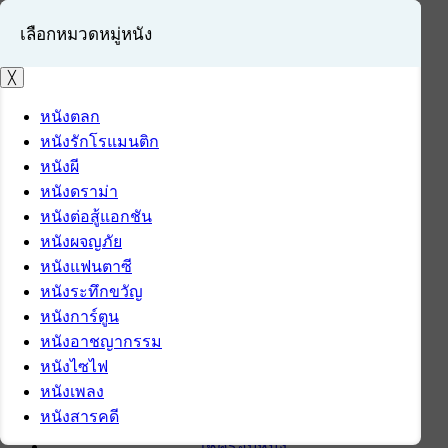
เลือกหมวดหมู่หนัง
╳
หนังตลก
หนังรักโรแมนติก
เข้าสู่ระบบ
หนังผี
สมัครสมาชิก
หนังดราม่า
หนังต่อสู้แอกชัน
หน้าแรก
หนังผจญภัย
ดาวน์โหลด
หนังแฟนตาซี
ดาวน์โหลดซอฟต์แวร์
หนังระทึกขวัญ
ซอฟต์แวร์
หนังการ์ตูน
แอปพลิเคชันบนมือถือ
หนังอาชญากรรม
ข่าวไอที
หนังไซไฟ
รีวิว
หนังเพลง
ทิปส์ไอที
หนังสารคดี
สินค้าไอที
เช็ครอบหนัง