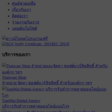
ศูนย์ช่วยเหลือ
เกี่ยวกับเรา
ติดต่อเรา
ร่วมงานกับเรา
4
แผนผังเว็บไซต์
บริการของเรา
Thaiware Shop
จำหน่าย จัดหา ซอฟต์แวร์ลิขสิทธิ์ สำหรับองค์กร ฯลฯ
TumWai Digital Agency
บริการรับทำการตลาดออนไลน์แบบไวๆ