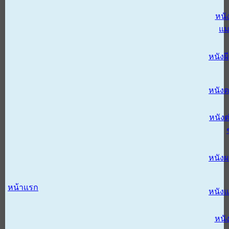
หนั
แม
หนังผี
หนังด
หนังต
หนัง
หน้าแรก
หนัง
หนั