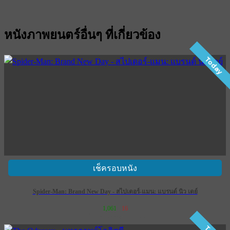
หนังภาพยนตร์อื่นๆ ที่เกี่ยวข้อง
Today
เช็ครอบหนัง
Spider-Man: Brand New Day - สไปเดอร์-แมน: แบรนด์ นิว เดย์
1,061
16
เข้าฉาย 29 กรกฎาคม 2569