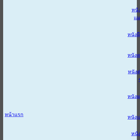
หนั
แม
หนังผี
หนังด
หนังต
หนัง
หน้าแรก
หนัง
หนั