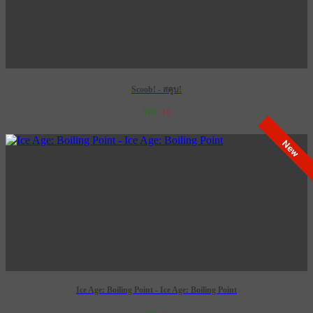
Scoob! - สคูบ!
516
16
เข้าฉาย 31 พฤษภาคม 2573
New
Ice Age: Boiling Point - Ice Age: Boiling Point