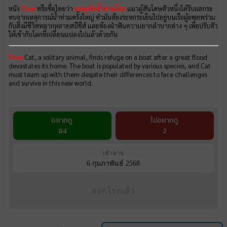
หนัง
Flow
หรือชื่อไทยว่า
ผจญภัยน้ำท่วมโลก
แมวผู้สันโดษตัวหนึ่งได้รับผลกระ
ทบจากเหตุการณ์นํ้าท่วมครั้งใหญ่ ทำมันต้องระหกระเยินไปอยู่บนเรือผู้อพยพร่วม
กับสิ่งมีชีวิตหลากหลายสปีชีส์ และต้องฝ่าฟันความยากลำบากต่าง ๆ เพื่อปรับตัว
ให้เข้ากับโลกที่เปลี่ยนแปลงไปแล้วด้วยกัน
Flow
Cat, a solitary animal, finds refuge on a boat after a great flood
devastates its home. The boat is populated by various species, and Cat
must team up with them despite their differences to face challenges
and survive in this new world.
อยากดู
ไม่อยากดู
84
2
เข้าฉาย
6 กุมภาพันธ์ 2568
ออกโรงแล้ว