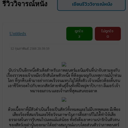
รีวิววิจารณ์หนัง
เขียนรีวิววิจารณ์หนัง
ถูกใจ
ไม่ถูกใจ
Untitledx
3
0
12 กุมภาพันธ์ 2568 20:39:59
นับว่าเป็นอีกหนึ่งตัวเต็งสำหรับภาพยนตร์แอนิเมชันที่น่าจับตามองกับ
เรื่องราวของเจ้าเหมียวรักสันโดษตัวหนึ่ง ที่ต้องผจญกับเหตุการณ์น้ำท่วม
โลก ที่รุกคืบเข้ามาอย่างรวดเร็วจนแทบไม่ได้ตั้งตัว เจ้าเหมียวต้องดิ้นรน
เอาชีวิตรอดไปกับพวกสัตว์สายพันธุ์อื่นทั้งพี่ใหญ่คาปิบารา ลีเมอร์ เจ้า
หมาจอมกวน และเจ้านกที่สุดแสนจะฉลาด
ด้วยเนื้อหาที่มีตัวดำเนินเรื่องเป็นสัตว์ทั้งหมดและไม่มีบทพูดเลย มีเพียง
เสียงร้องที่สมจริงและใช้อวัจนภาษาในการสื่อสารก็ไม่ได้ทำให้เสีย
อรรถรสในการรับชมไปเลยแม้แต่น้อย ทั้งยังดึงเอาความน่ารักในตัวตน
ของสัตว์เหล่านั้นออกมาได้อย่างสมบูรณ์แบบโดยส่วนตัวว่าภาพยนตร์