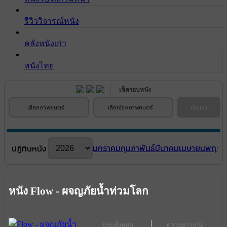
รีวิววิจารณ์หนัง
คลังหนังเก่า
หนังไทย
เช็ครอบหนัง
ค้นหา
เลือกภาพยนตร์
เลือกโรงภาพยนตร์
มกราคม
กุมภาพันธ์
มีนาคม
เมษายน
พฤษภ
ปฎิทินหนัง
หนัง Flow - ผจญภัยน้ำท่วมโลก
ผู้ชมทั้งหมด
ความยาวหนัง