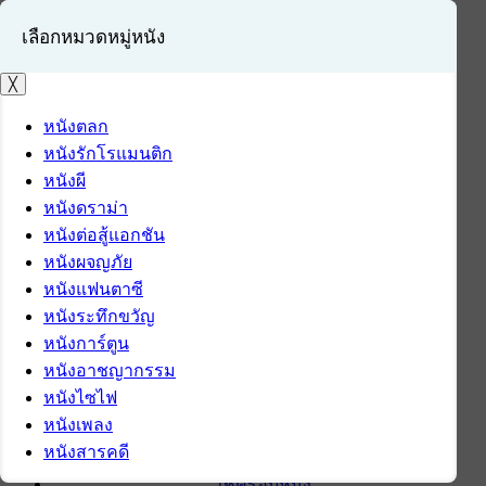
เลือกหมวดหมู่หนัง
╳
หนังตลก
หนังรักโรแมนติก
เข้าสู่ระบบ
หนังผี
สมัครสมาชิก
หนังดราม่า
หนังต่อสู้แอกชัน
หน้าแรก
หนังผจญภัย
ดาวน์โหลด
หนังแฟนตาซี
ดาวน์โหลดซอฟต์แวร์
หนังระทึกขวัญ
ซอฟต์แวร์
หนังการ์ตูน
แอปพลิเคชันบนมือถือ
หนังอาชญากรรม
ข่าวไอที
หนังไซไฟ
รีวิว
หนังเพลง
ทิปส์ไอที
หนังสารคดี
สินค้าไอที
เช็ครอบหนัง