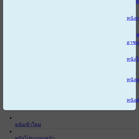
ข
หนังก
ห
อาช
หนัง
หนังเ
หนังส
หนังเข้าใหม่
หนังโปรแกรมหน้า