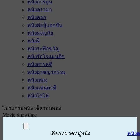
หนังการ์ตูน
หนังดราม่า
หนังตลก
หนังต่อสู้แอกชัน
หนังผจญภัย
หนังผี
หนังระทึกขวัญ
หนังรักโรแมนติก
หนังสารคดี
หนังอาชญากรรม
หนังเพลง
หนังแฟนตาซี
หนังไซไฟ
โปรแกรมหนัง เช็ครอบหนัง
Movie Showtime
เลือกหมวดหมู่หนัง
หนัง