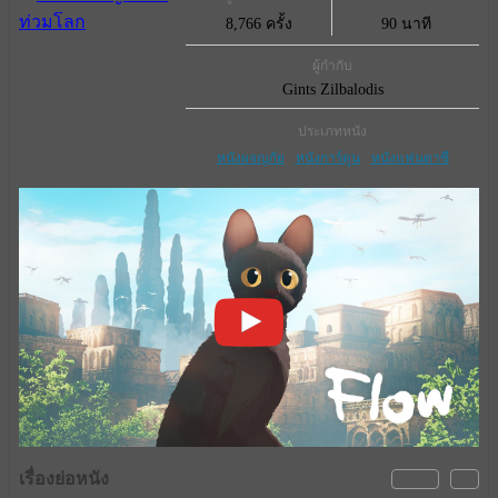
8,766 ครั้ง
90 นาที
ผู้กำกับ
Gints Zilbalodis
ประเภทหนัง
หนังผจญภัย
หนังการ์ตูน
หนังแฟนตาซี
เรื่องย่อหนัง