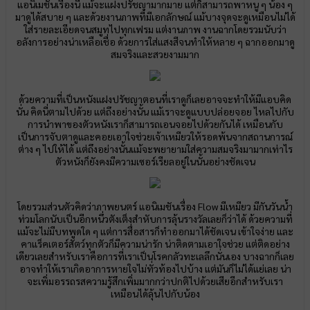
แอนิเมชันเรื่องนี้ แม้จะแฝงปรัชญามากมาย แต่ก็สามารถพาหนู ๆ น้อง ๆ
มาดูได้สบาย ๆ และด้วยงานภาพที่มีเอกลักษณ์ แม้บางจุดจะดูเหมือนไม่ได้
ใส่รายละเอียดจนสมูทไปทุกเฟรม แต่งานภาพ งานฉากโดยรวมนับว่า
อลังการอย่างน่าเหลือเชื่อ ด้วยการใส่แสงสีจนทำให้หลาย ๆ ฉากออกมาดู
สมจริงและสวยงามมาก
ด้วยความที่เป็นหนังแฝงปรัชญาตอนที่เราดูก็เลยอาจจะทำให้มีแอบคิด
นั่น คิดนี่ตามไปด้วย แต่ถึงอย่างนั้น แม้เราจะดูแบบปล่อยจอย ไหลไปกับ
การนำพาของตัวหนังเราก็สามารถเอนจอยไปด้วยกันได้ เหมือนกับ
เป็นการจับตาดูและคอยเอาใจช่วยเจ้าเหมียวให้รอดพ้นจากสถานการณ์
ต่าง ๆ ไปให้ได้ แต่ถึงอย่างนั้นแม้จะพยายามใส่ความสมจริงมามากเท่าไร
ตัวหนังก็ยังคงมีความเซอร์เรียลอยู่ในนั้นอย่างชัดเจน
โดยรวมส่วนตัวคิดว่าภาพยนตร์ แอนิเมชันเรื่อง Flow มีเหมียว มีกันวันน้ำ
ท่วมโลกนับเป็นอีกหนึ่วตังเต็งสำหับการลุ้นรางวัลเลยก็ว่าได้ ด้วยความที่
แม้จะไม่มีบทพูดใด ๆ แต่การสื่อสารก็ทำออกมาได้ชัดเจน เข้าใจง่าย และ
คาแร็คเตอร์สัตว์ทุกตัวก็มีความน่ารัก น่าติดตามเอาใจช่วย แต่ติดอย่าง
เดียวเลยสำหรับเราคือการที่เราเป็นโรคกลัวทะเลลึกนั่นเอง บางฉากก็เลย
อาจทำให้เราเกิดอาการหายใจไม่ทั่วท้องไปบ้าง แต่มันก็ไม่ได้แย่เลย น่า
จะเพิ่มอรรถรสความรู้สึกเพิ่มมากกว่าปกติไปด้วยเสียอีกสำหรับเรา
เหมือนได้ลุ้นไปกับน้อง