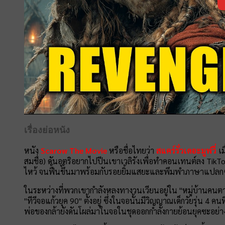
เรื่องย่อหนัง
หนัง
Scarow The Movie
หรือชื่อไทยว่า
สแคร์รั่วเดอะมูฟวี่
เม
สมชื่อ) ดันอุตริอยากไปปีนเขาเวลิรังเพื่อทำคอนเทนต์ลง TikT
ไหว้ จนฟื้นขึ้นมาพร้อมกับรอยยิ้มแสยะและพึมพำภาษาแปลกๆ ว
ในระหว่างที่พวกเขากำลังหลงทางวนเวียนอยู่ใน "หมู่บ้านคนตาย" 
"ทีวีจอแก้วยุค 90" ตั้งอยู่ ซึ่งในจอนั้นมีวิญญาณเด็กวัยรุ่น 4 
พ่อของกล้ายังดันโผล่มาในจอในชุดออกกำลังกายย้อนยุคซะอย่าง