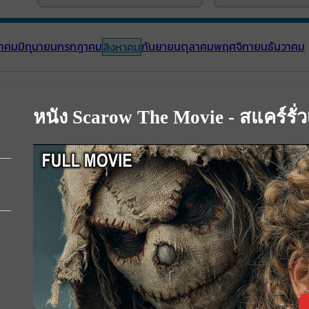
าคม
มิถุนายน
กรกฎาคม
กันยายน
ตุลาคม
พฤศจิกายน
ธันวาคม
สิงหาคม
หนัง Scarow The Movie - สแคร์รั่วเ