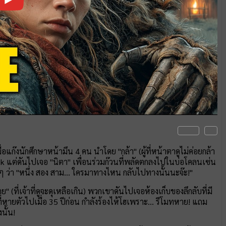
ื่อแก๊งนักศึกษาหน้ามึน 4 คน นำโดย "กล้า" (ผู้ที่หน้าตาดูไม่ค่อยกล้า
ok แต่ดันไปเจอ "นิตา" เพื่อนร่วมก๊วนที่พลัดตกลงไปในบ่อโคลนเซ่น
่า "หนึ่ง สอง สาม... ใครมาทางไหน กลับไปทางนั้นนะจ๊ะ!"
(ที่เจ้าที่ดูจะดุเหลือเกิน) พวกเขาดันไปเจอห้องเก็บของลึกลับที่มี
คนที่หายตัวไปเมื่อ 35 ปีก่อน กำลังร้องไห้โฮเพราะ... รีโมทหาย! แถม
นั้น!