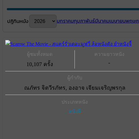
มกราคม
กุมภาพันธ์
มีนาคม
เมษายน
พฤษภ
ปฎิทินหนัง
ผู้ชมทั้งหมด
ความยาวหนัง
-
10,107 ครั้ง
ผู้กำกับ
ณภัทร จิตวีรภัทร, องอาจ เจียมเจริญพรกุล
ประเภทหนัง
หนังผี