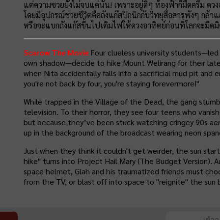
แต่ความซวยยังไม่จบแค่นั้น! เพราะอยู่ดีๆ ท้องฟ้าก็มืดครึ้ม ดว
โดยมีอุปกรณ์ช่วยชีวิตคือถังแก๊สปิกนิกกับวิทยุสื่อสารพังๆ กล้าแ
หรือจะแบกถังแก๊สขึ้นไปเติมไฟให้ดวงอาทิตย์ก่อนที่โลกจะมืดมิ
Scarow The Movie
Four clueless university students—led
own shadow—decide to hike Mount Welirang for their lates
when Nita accidentally falls into a sacrificial mud pit and 
you're not back by four, you're staying forevermore!"
While trapped in the Village of the Dead, the gang stum
television. To their horror, they see four teens who vani
but because they’ve been stuck watching cringey 90s aer
up in the background of the broadcast wearing neon span
Just when they think it couldn't get weirder, the sun start
hike" turns into Project Hail Mary (The Budget Version). A
space helmet, Glah and his traumatized friends must choo
from the TV, or blast off into space to "reignite" the sun
เข้า