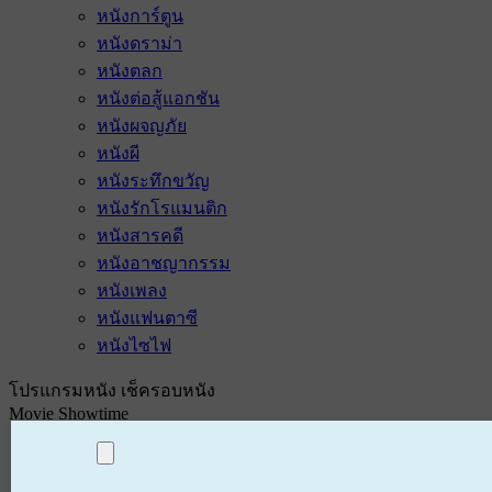
หนังการ์ตูน
หนังดราม่า
หนังตลก
หนังต่อสู้แอกชัน
หนังผจญภัย
หนังผี
หนังระทึกขวัญ
หนังรักโรแมนติก
หนังสารคดี
หนังอาชญากรรม
หนังเพลง
หนังแฟนตาซี
หนังไซไฟ
โปรแกรมหนัง เช็ครอบหนัง
Movie Showtime