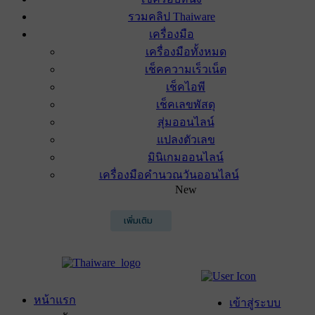
รวมคลิป Thaiware
เครื่องมือ
เครื่องมือทั้งหมด
เช็คความเร็วเน็ต
เช็คไอพี
เช็คเลขพัสดุ
สุ่มออนไลน์
แปลงตัวเลข
มินิเกมออนไลน์
เครื่องมือคำนวณวันออนไลน์
New
เพิ่มเติม
หน้าแรก
เข้าสู่ระบบ