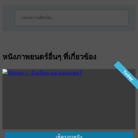
หนังภาพยนตร์อื่นๆ ที่เกี่ยวข้อง
Today
เช็ครอบหนัง