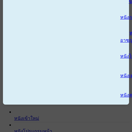
ข
หนังก
ห
อาช
หนัง
หนังเ
หนังส
หนังเข้าใหม่
หนังโปรแกรมหน้า