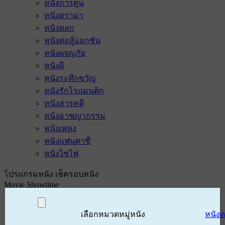
หนังการ์ตูน
หนังดราม่า
หนังตลก
หนังต่อสู้แอกชัน
หนังผจญภัย
หนังผี
หนังระทึกขวัญ
หนังรักโรแมนติก
หนังสารคดี
หนังอาชญากรรม
หนังเพลง
หนังแฟนตาซี
หนังไซไฟ
โปรแกรมหนัง เช็ครอบหนัง
Movie Showtime
เลือกหมวดหมู่หนัง
หนัง