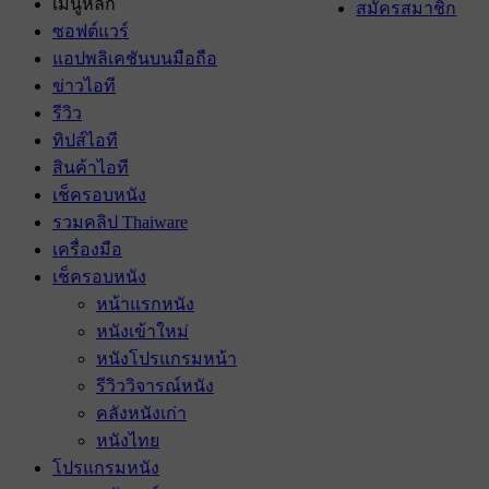
เมนูหลัก
สมัครสมาชิก
ซอฟต์แวร์
แอปพลิเคชันบนมือถือ
ข่าวไอที
รีวิว
ทิปส์ไอที
สินค้าไอที
เช็ครอบหนัง
รวมคลิป Thaiware
เครื่องมือ
เช็ครอบหนัง
หน้าแรกหนัง
หนังเข้าใหม่
หนังโปรแกรมหน้า
รีวิววิจารณ์หนัง
คลังหนังเก่า
หนังไทย
โปรแกรมหนัง